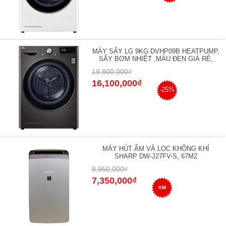
MÁY SẤY LG 9KG DVHP09B HEATPUMP,
SẤY BƠM NHIỆT ,MÀU ĐEN GIÁ RẺ,
19,900,000₫
16,100,000₫
-25%
MÁY HÚT ẨM VÀ LỌC KHÔNG KHÍ
SHARP DW-J27FV-S, 67M2
8,950,000₫
7,350,000₫
KM