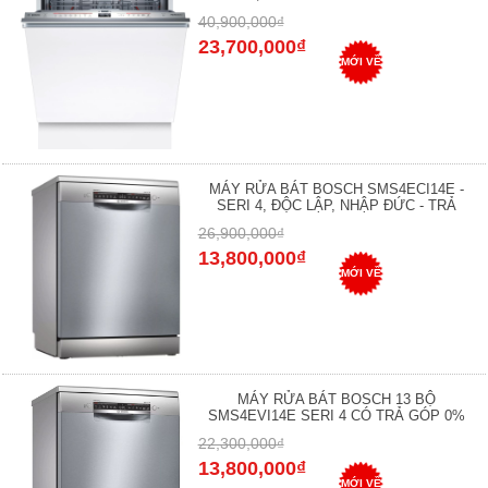
40,900,000₫
23,700,000₫
MỚI VỀ
MÁY RỬA BÁT BOSCH SMS4ECI14E -
SERI 4, ĐỘC LẬP, NHẬP ĐỨC - TRẢ
26,900,000₫
13,800,000₫
MỚI VỀ
MÁY RỬA BÁT BOSCH 13 BỘ
SMS4EVI14E SERI 4 CÓ TRẢ GÓP 0%
22,300,000₫
13,800,000₫
MỚI VỀ