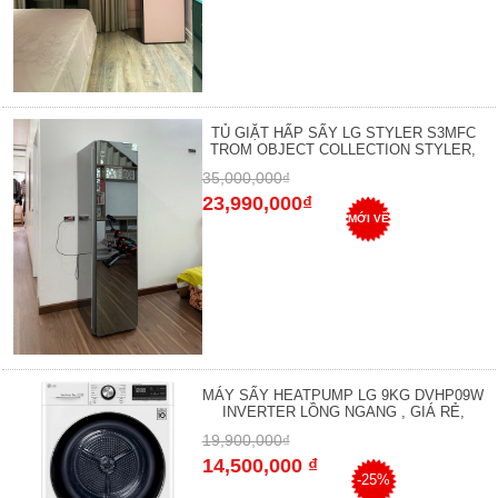
TỦ GIẶT HẤP SẤY LG STYLER S3MFC
TROM OBJECT COLLECTION STYLER,
35,000,000₫
23,990,000₫
MỚI VỀ
MÁY SẤY HEATPUMP LG 9KG DVHP09W
INVERTER LỒNG NGANG , GIÁ RẺ,
19,900,000₫
14,500,000 ₫
-25%