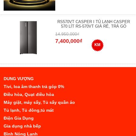
RS570VT CASPER I TỦ LẠNH CASPER
570 LÍT RS-570VT GIÁ RẺ, TRẢ GÓ
14,950,000₫
7,400,000₫
KM
DUNG VƯỢNG
Tivi, loa âm thanh trả góp 0%
Điều hòa, Quạt điều hòa
Máy giặt, máy sấy, Tủ sấy quần áo
Tủ lạnh, Tủ đông,tủ mát
Điện Gia Dụng
Gia dụng nhà bếp
Bình Nóng Lạnh