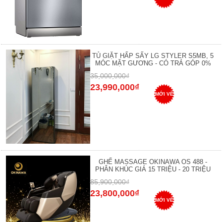
TỦ GIẶT HẤP SẤY LG STYLER S5MB, 5
MÓC MẶT GƯƠNG - CÓ TRẢ GÓP 0%
35,000,000₫
23,990,000₫
MỚI VỀ
GHẾ MASSAGE OKINAWA OS 488 -
PHÂN KHÚC GIÁ 15 TRIỆU - 20 TRIỆU
85,900,000₫
23,800,000₫
MỚI VỀ