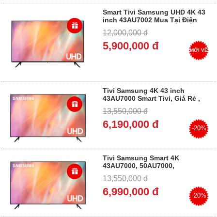
Smart Tivi Samsung UHD 4K 43
inch 43AU7002 Mua Tại Điện
Máy Dung Vượng, Trả góp 0%
12,000,000 đ
5,900,000 đ
MỚI VỀ
Tivi Samsung 4K 43 inch
43AU7000 Smart Tivi, Giá Rẻ ,
Chính Hãng, Trả góp 0%
13,550,000 đ
6,190,000 đ
-20%
Tivi Samsung Smart 4K
43AU7000, 50AU7000,
55AU7000, 65AU7000,
13,550,000 đ
75AU7000, 85AU7000 , Trả góp
6,990,000 đ
-20%