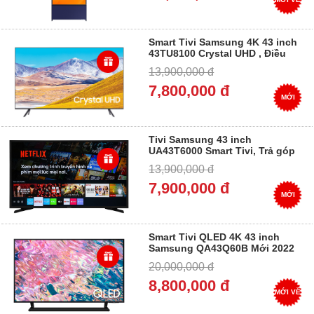
Smart Tivi Samsung 4K 43 inch
43TU8100 Crystal UHD , Điều
Khiển giọng nói, Trả Góp
13,900,000 đ
7,800,000 đ
MỚI
Tivi Samsung 43 inch
UA43T6000 Smart Tivi, Trả góp
13,900,000 đ
7,900,000 đ
MỚI
Smart Tivi QLED 4K 43 inch
Samsung QA43Q60B Mới 2022
Mua Tại Điện Máy Dung Vượng,
20,000,000 đ
Trả góp 0%
8,800,000 đ
MỚI VỀ