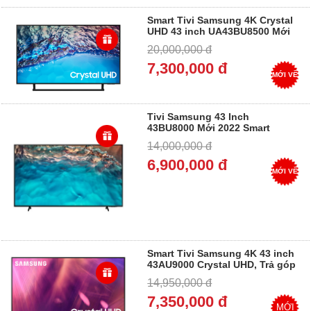
Smart Tivi Samsung 4K Crystal
UHD 43 inch UA43BU8500 Mới
2022 Mua Tại Điện Máy Dung
20,000,000 đ
Vượng, Trả góp 0%
7,300,000 đ
MỚI VỀ
Tivi Samsung 43 Inch
43BU8000 Mới 2022 Smart
Crystal UHD 4K Mua Tại Điện
14,000,000 đ
Máy Dung Vượng, Trả góp 0%
6,900,000 đ
MỚI VỀ
Smart Tivi Samsung 4K 43 inch
43AU9000 Crystal UHD, Trả góp
14,950,000 đ
7,350,000 đ
MỚI