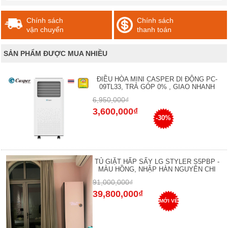
Chính sách
Chính sách
vận chuyển
thanh toán
SẢN PHẨM ĐƯỢC MUA NHIỀU
ĐIỀU HÒA MINI CASPER DI ĐỘNG PC-
09TL33, TRẢ GÓP 0% , GIAO NHANH
6,950,000₫
3,600,000₫
-30%
TỦ GIẶT HẤP SẤY LG STYLER S5PBP -
MÀU HỒNG, NHẬP HÀN NGUYÊN CHI
91,000,000₫
39,800,000₫
MỚI VỀ