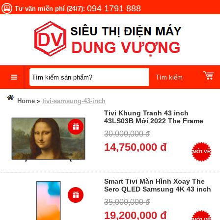
094 1791 888
Tư vấn miễn phí (24/7):
DANH
Home
»
tivi-samsung-43-inch
MỤC
Tivi Khung Tranh 43 inch
SẢN
43LS03B Mới 2022 The Frame
PHẨM
QLED Samsung Smart 4K Mua
30,000,000 đ
Tại Điện Máy Dung Vượng, Trả
góp 0%
14,750,000 đ
MỚI VỀ
Smart Tivi Màn Hình Xoay The
Sero QLED Samsung 4K 43 inch
QA43LS05B, Trả góp 0%
35,000,000 đ
(43ls05b)
19,200,000 đ
MỚI VỀ