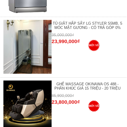
TỦ GIẶT HẤP SẤY LG STYLER S5MB, 5
MÓC MẶT GƯƠNG - CÓ TRẢ GÓP 0%
35,000,000₫
23,990,000₫
MỚI VỀ
GHẾ MASSAGE OKINAWA OS 488 -
PHÂN KHÚC GIÁ 15 TRIỆU - 20 TRIỆU
85,900,000₫
23,800,000₫
MỚI VỀ