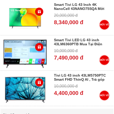
Smart Tivi LG 43 Inch 4K
NanoCell 43NANO75SQA Mới
2022 Mua Tại Điện Máy Dung
20,000,000 đ
Vượng, Trả góp 0%
8,340,000 đ
MỚI VỀ
Smart Tivi LED LG 43 inch
43LM6360PTB Mua Tại Điện
Máy Dung Vượng, Trả góp 0%
10,000,000 đ
7,490,000 đ
MỚI VỀ
Tivi LG 43 inch 43LM5750PTC
Smart FHD ThinQ AI , Trả góp
0%
10,000,000 đ
4,400,000 đ
MỚI VỀ