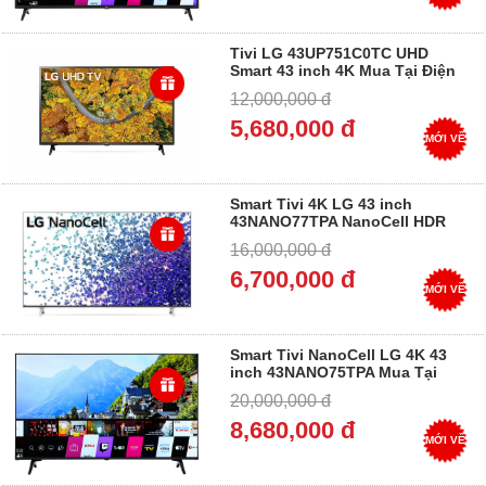
Tivi LG 43UP751C0TC UHD
Smart 43 inch 4K Mua Tại Điện
Máy Dung Vượng, Trả góp 0%
12,000,000 đ
5,680,000 đ
MỚI VỀ
Smart Tivi 4K LG 43 inch
43NANO77TPA NanoCell HDR
ThinQ AI 43NANO77, Trả góp
16,000,000 đ
0%
6,700,000 đ
MỚI VỀ
Smart Tivi NanoCell LG 4K 43
inch 43NANO75TPA Mua Tại
Điện Máy Dung Vượng, Trả góp
20,000,000 đ
0%
8,680,000 đ
MỚI VỀ