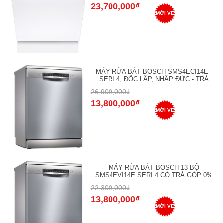
23,700,000₫
MỚI VỀ
MÁY RỬA BÁT BOSCH SMS4ECI14E -
SERI 4, ĐỘC LẬP, NHẬP ĐỨC - TRẢ
26,900,000₫
13,800,000₫
MỚI VỀ
MÁY RỬA BÁT BOSCH 13 BỘ
SMS4EVI14E SERI 4 CÓ TRẢ GÓP 0%
22,300,000₫
13,800,000₫
MỚI VỀ