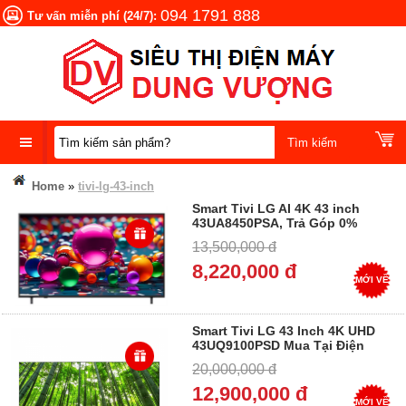
094 1791 888
Tư vấn miễn phí (24/7):
DANH
Home
»
tivi-lg-43-inch
MỤC
Smart Tivi LG AI 4K 43 inch
SẢN
43UA8450PSA, Trả Góp 0%
PHẨM
13,500,000 đ
8,220,000 đ
MỚI VỀ
Smart Tivi LG 43 Inch 4K UHD
43UQ9100PSD Mua Tại Điện
Máy Dung Vượng, Trả góp 0%
20,000,000 đ
12,900,000 đ
MỚI VỀ