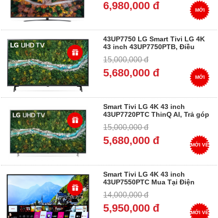
6,980,000 đ
MỚI
43UP7750 LG Smart Tivi LG 4K
43 inch 43UP7750PTB, Điều
khiển giọng nói, Trả góp
15,000,000 đ
5,680,000 đ
MỚI
Smart Tivi LG 4K 43 inch
43UP7720PTC ThinQ AI, Trả góp
0%
15,000,000 đ
5,680,000 đ
MỚI VỀ
Smart Tivi LG 4K 43 inch
43UP7550PTC Mua Tại Điện
Máy Dung Vượng, Trả góp 0%
14,000,000 đ
5,950,000 đ
MỚI VỀ