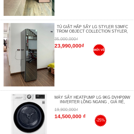
TỦ GIẶT HẤP SẤY LG STYLER S3MFC
TROM OBJECT COLLECTION STYLER,
35,000,000₫
23,990,000₫
MỚI VỀ
MÁY SẤY HEATPUMP LG 9KG DVHP09W
INVERTER LỒNG NGANG , GIÁ RẺ,
19,900,000₫
14,500,000 ₫
-25%