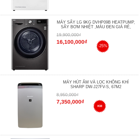
MÁY SẤY LG 9KG DVHP09B HEATPUMP,
SẤY BƠM NHIỆT ,MÀU ĐEN GIÁ RẺ,
19,900,000₫
16,100,000₫
-25%
MÁY HÚT ẨM VÀ LỌC KHÔNG KHÍ
SHARP DW-J27FV-S, 67M2
8,950,000₫
7,350,000₫
KM