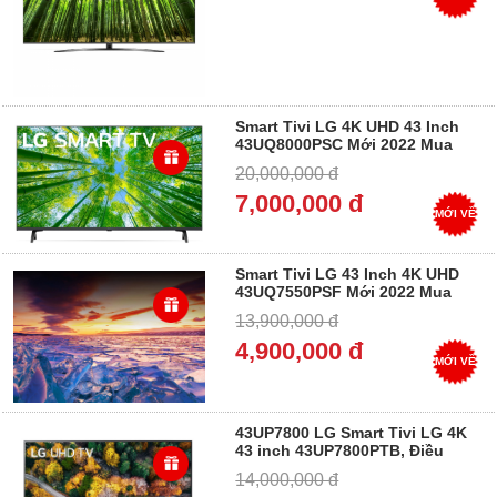
Smart Tivi LG 4K UHD 43 Inch
43UQ8000PSC Mới 2022 Mua
Tại Điện Máy Dung Vượng, Trả
20,000,000 đ
góp 0%
7,000,000 đ
MỚI VỀ
Smart Tivi LG 43 Inch 4K UHD
43UQ7550PSF Mới 2022 Mua
Tại Điện Máy Dung Vượng, Trả
13,900,000 đ
góp 0%
4,900,000 đ
MỚI VỀ
43UP7800 LG Smart Tivi LG 4K
43 inch 43UP7800PTB, Điều
khiển giọng nói , Trả góp
14,000,000 đ