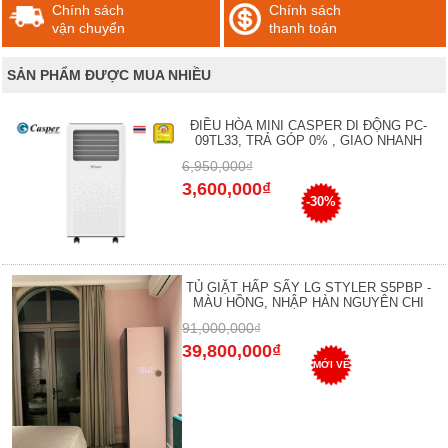
Chính sách
Chính sách
vận chuyển
thanh toán
SẢN PHẨM ĐƯỢC MUA NHIỀU
ĐIỀU HÒA MINI CASPER DI ĐỘNG PC-
09TL33, TRẢ GÓP 0% , GIAO NHANH
6,950,000₫
3,600,000₫
-30%
TỦ GIẶT HẤP SẤY LG STYLER S5PBP -
MÀU HỒNG, NHẬP HÀN NGUYÊN CHI
91,000,000₫
39,800,000₫
MỚI VỀ