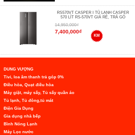
RS570VT CASPER I TỦ LẠNH CASPER
570 LÍT RS-570VT GIÁ RẺ, TRẢ GÓ
14,950,000₫
7,400,000₫
KM
DUNG VƯỢNG
Tivi, loa âm thanh trả góp 0%
Điều hòa, Quạt điều hòa
Máy giặt, máy sấy, Tủ sấy quần áo
Tủ lạnh, Tủ đông,tủ mát
Điện Gia Dụng
Gia dụng nhà bếp
Bình Nóng Lạnh
Máy Lọc nước