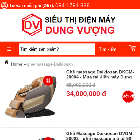
094 1791 888
Tư vấn miễn phí (24/7):
DANH
Home
»
ghe-massage-Daikiosan
MỤC
Ghế massage Daikiosan DKGM-
SẢN
20004 - Mua tại điện máy Dung
PHẨM
Vượng - Trả góp 0%
65,000,000 đ
34,000,000 đ
MỚI VỀ
Ghế Massage Daikiosan DVGM-
30003 - ghế massage giá từ 90