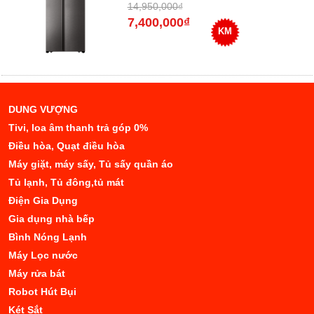
14,950,000₫
7,400,000₫
KM
DUNG VƯỢNG
Tivi, loa âm thanh trả góp 0%
Điều hòa, Quạt điều hòa
Máy giặt, máy sấy, Tủ sấy quần áo
Tủ lạnh, Tủ đông,tủ mát
Điện Gia Dụng
Gia dụng nhà bếp
Bình Nóng Lạnh
Máy Lọc nước
Máy rửa bát
Robot Hút Bụi
Két Sắt