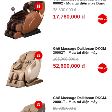
00002 - Mua tại điện máy Dung
Vượng - Trả góp 0%
38,800,000 đ
17,760,000 đ
MỚI VỀ
Ghế Massage Daikiosan DKGM-
30002T - Mua tại điện máy
Dung Vượng - Trả góp 0%
105,900,000 đ
52,600,000 đ
MỚI VỀ
Ghế Massage Daikiosan DKGM-
20001T - Mua tại điện máy
Dung Vượng - Trả góp 0%
90,900,000 đ