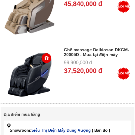
45,840,000 đ
MỚI VỀ
Ghế massage Daikiosan DKGM-
20005D - Mua tại điện máy
Dung Vượng - Trả góp 0%
99,900,000 đ
37,520,000 đ
MỚI VỀ
Địa điểm mua hàng
Showroom;
Siêu Thị Điện Máy Dung Vượng
( Bản đồ )