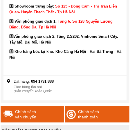
1️⃣ Showroom trưng bày:
Số 125 - Đồng Cam - Thị Trấn Liên
Quan- Huyện Thạch Thất - Tp.Hà Nội
2️⃣ Văn phòng giao dịch 1:
Tầng 6, Số 128 Nguyễn Lương
Bằng, Đống Đa
, Tp Hà Nội
3️⃣
Văn phòng giao dịch 2: Tầng 2,S202, Vinhome Smart City,
Tây Mỗ, Đại Mỗ, Hà Nội
4️⃣ Kho hàng bốc tại kho: Kho Cảng Hà Nội - Hai Bà Trưng - Hà
Nội
Đặt hàng:
094 1791 888
Giao hàng tận nơi
(Vận chuyển Toàn Quốc
Chính sách
Chính sách
vận chuyển
thanh toán