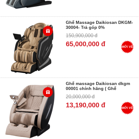
Ghế Massage Daikiosan DKGM-
30004- Trả góp 0%
150,900,000 đ
65,000,000 đ
MỚI VỀ
Ghế massage Daikiosan dkgm
00001 chính hãng ( Ghế
massage giá rẻ cao cấp) Có Trả
20,000,000 đ
góp 0%
13,190,000 đ
MỚI VỀ