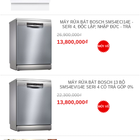
MÁY RỬA BÁT BOSCH SMS4ECI14E -
SERI 4, ĐỘC LẬP, NHẬP ĐỨC - TRẢ
26,900,000₫
13,800,000₫
MỚI VỀ
MÁY RỬA BÁT BOSCH 13 BỘ
SMS4EVI14E SERI 4 CÓ TRẢ GÓP 0%
22,300,000₫
13,800,000₫
MỚI VỀ