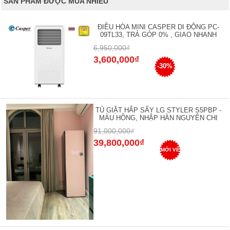
SẢN PHẨM ĐƯỢC MUA NHIỀU
ĐIỀU HÒA MINI CASPER DI ĐỘNG PC-
09TL33, TRẢ GÓP 0% , GIAO NHANH
6,950,000₫
3,600,000₫
-30%
TỦ GIẶT HẤP SẤY LG STYLER S5PBP -
MÀU HỒNG, NHẬP HÀN NGUYÊN CHI
91,000,000₫
39,800,000₫
MỚI VỀ