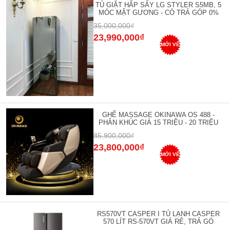
TỦ GIẶT HẤP SẤY LG STYLER S5MB, 5
MÓC MẶT GƯƠNG - CÓ TRẢ GÓP 0%
35,000,000₫
23,990,000₫
MỚI VỀ
GHẾ MASSAGE OKINAWA OS 488 -
PHÂN KHÚC GIÁ 15 TRIỆU - 20 TRIỆU
85,900,000₫
23,800,000₫
MỚI VỀ
RS570VT CASPER I TỦ LẠNH CASPER
570 LÍT RS-570VT GIÁ RẺ, TRẢ GÓ