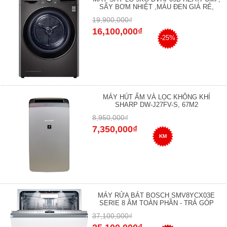
SẤY BƠM NHIỆT ,MÀU ĐEN GIÁ RẺ,
19,900,000₫
16,100,000₫
-25%
MÁY HÚT ẨM VÀ LỌC KHÔNG KHÍ
SHARP DW-J27FV-S, 67M2
8,950,000₫
7,350,000₫
KM
MÁY RỬA BÁT BOSCH SMV8YCX03E
SERIE 8 ÂM TOÀN PHẦN - TRẢ GÓP
37,100,000₫