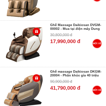
Ghế Massage Daikiosan DVGM-
00002 - Mua tại điện máy Dung
Vượng - Trả góp 0%
30,800,000 đ
17,990,000 đ
MỚI VỀ
Ghế massage Daikiosan DKGM-
20004 - Phân khúc gía 40 triệu
đến 50 triệu - Trả góp 0%
90,900,000 đ
41,790,000 đ
MỚI VỀ