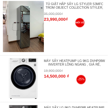
TỦ GIẶT HẤP SẤY LG STYLER S3MFC
TROM OBJECT COLLECTION STYLER,
35,000,000₫
23,990,000₫
MỚI VỀ
MÁY SẤY HEATPUMP LG 9KG DVHP09W
INVERTER LỒNG NGANG , GIÁ RẺ,
19,900,000₫
14,500,000 ₫
-25%
MÁY SẤY LG 9KG DVHP09B HEATPUMP,