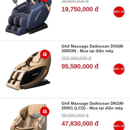
38,800,000 đ
19,750,000 đ
MỚI VỀ
Ghế Massage Daikiosan DVGM-
30003N - Mua tại điện máy
Dung Vượng - Trả góp 0%
200,900,000 đ
95,590,000 đ
MỚI VỀ
Ghế Massage Daikiosan DKGM-
20001 (LCD) - Mua tại điện máy
Dung Vượng - Trả góp 0%
58,000,000 đ
47,830,000 đ
MỚI VỀ