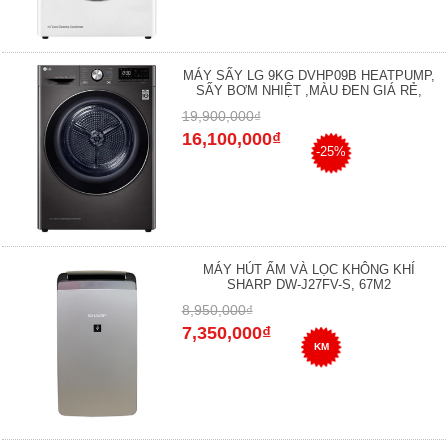
MÁY SẤY LG 9KG DVHP09B HEATPUMP,
SẤY BƠM NHIỆT ,MÀU ĐEN GIÁ RẺ,
19,900,000₫
16,100,000₫
-25%
MÁY HÚT ẨM VÀ LỌC KHÔNG KHÍ
SHARP DW-J27FV-S, 67M2
8,950,000₫
7,350,000₫
KM