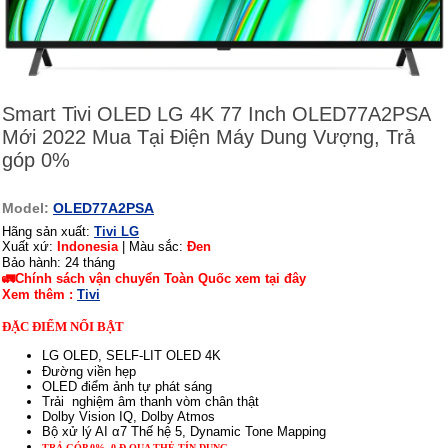
Smart Tivi OLED LG 4K 77 Inch OLED77A2PSA
Mới 2022 Mua Tại Điện Máy Dung Vượng, Trả
góp 0%
Model:
OLED77A2PSA
Hãng sản xuất:
Tivi LG
Xuất xứ:
Indonesia
| Màu sắc:
Đen
Bảo hành: 24 tháng
🚛Chính sách vận chuyển Toàn Quốc xem tại đây
Xem thêm :
Tivi
ĐẶC ĐIỂM NỔI BẬT
LG OLED, SELF-LIT OLED 4K
Đường viền hẹp
OLED điểm ảnh tự phát sáng
Trải nghiệm âm thanh vòm chân thật
Dolby Vision IQ, Dolby Atmos
Bộ xử lý AI α7 Thế hệ 5, Dynamic Tone Mapping
TRẢ GÓP 0%, 0 Đ QUA THẺ TÍN DỤNG