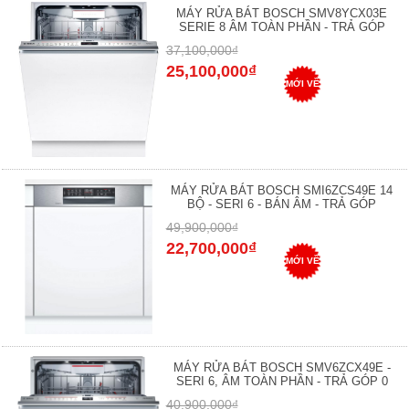
MÁY RỬA BÁT BOSCH SMV8YCX03E
SERIE 8 ÂM TOÀN PHẦN - TRẢ GÓP
37,100,000₫
25,100,000₫
MỚI VỀ
MÁY RỬA BÁT BOSCH SMI6ZCS49E 14
BỘ - SERI 6 - BÁN ÂM - TRẢ GÓP
49,900,000₫
22,700,000₫
MỚI VỀ
MÁY RỬA BÁT BOSCH SMV6ZCX49E -
SERI 6, ÂM TOÀN PHẦN - TRẢ GÓP 0
40,900,000₫