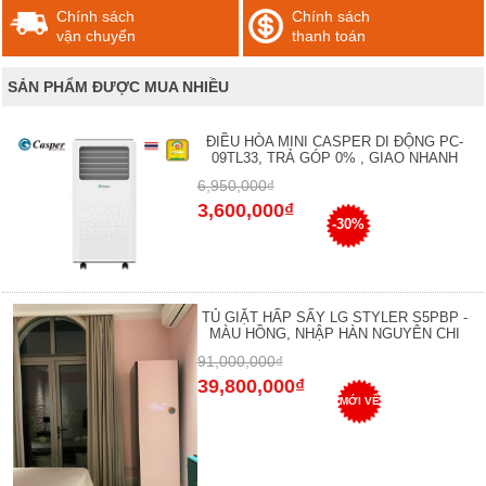
Chính sách
Chính sách
vận chuyển
thanh toán
SẢN PHẨM ĐƯỢC MUA NHIỀU
ĐIỀU HÒA MINI CASPER DI ĐỘNG PC-
09TL33, TRẢ GÓP 0% , GIAO NHANH
6,950,000₫
3,600,000₫
-30%
TỦ GIẶT HẤP SẤY LG STYLER S5PBP -
MÀU HỒNG, NHẬP HÀN NGUYÊN CHI
91,000,000₫
39,800,000₫
MỚI VỀ