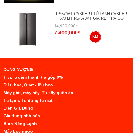
RS570VT CASPER I TỦ LẠNH CASPER
570 LÍT RS-570VT GIÁ RẺ, TRẢ GÓ
14,950,000₫
7,400,000₫
KM
DUNG VƯỢNG
Tivi, loa âm thanh trả góp 0%
Điều hòa, Quạt điều hòa
Máy giặt, máy sấy, Tủ sấy quần áo
Tủ lạnh, Tủ đông,tủ mát
Điện Gia Dụng
Gia dụng nhà bếp
Bình Nóng Lạnh
Máy Lọc nước