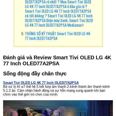
OLED77A2PSA rẻ nhất ? Mua Smart Tivi OLED
LG 4K 77 Inch OLED77A2PSA ở đâu giá rẻ ?
Smart Tivi OLED LG 4K 77 Inch OLED77A2PSA
có tốt không ? Smart Tivi OLED LG 4K 77 Inch
OLED77A2PSA Điện máy Xanh, Smart Tivi OLED
LG 4K 77 Inch OLED77A2PSA Mediamart
THÔNG SỐ KỸ THUẬT Smart Tivi OLED LG 4K
77 Inch OLED77A2PSA
Đánh giá và Review
Smart Tivi OLED LG 4K
77 Inch OLED77A2PSA
Sống động đầy chân thực
Smart Tivi OLED LG 4K 77 Inch OLED77A2PSA
Bộ xử lý AI α7 thế hệ 5 kết hợp âm thanh 2 kênh thành âm thanh kênh
5.1.2 ảo. Cảm nhận hành động và sự hỗn mang xung quanh khi bạn
chìm vào thế giới trò chơi của mình.