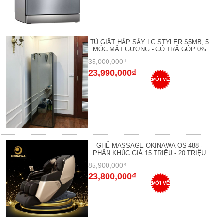
TỦ GIẶT HẤP SẤY LG STYLER S5MB, 5
MÓC MẶT GƯƠNG - CÓ TRẢ GÓP 0%
35,000,000₫
23,990,000₫
MỚI VỀ
GHẾ MASSAGE OKINAWA OS 488 -
PHÂN KHÚC GIÁ 15 TRIỆU - 20 TRIỆU
85,900,000₫
23,800,000₫
MỚI VỀ