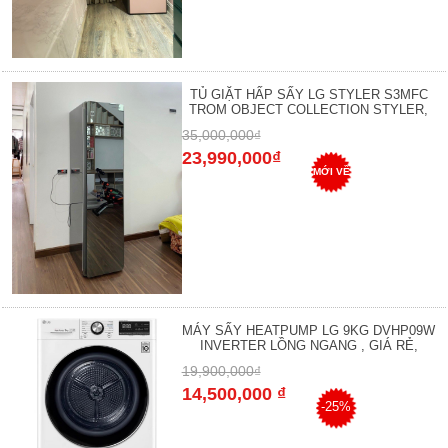
TỦ GIẶT HẤP SẤY LG STYLER S3MFC
TROM OBJECT COLLECTION STYLER,
35,000,000₫
23,990,000₫
MỚI VỀ
MÁY SẤY HEATPUMP LG 9KG DVHP09W
INVERTER LỒNG NGANG , GIÁ RẺ,
19,900,000₫
14,500,000 ₫
-25%