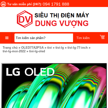
094 1791 888
Tư vấn miễn phí (24/7):
Trang chủ
»
OLED77A2PSA
»
tivi
»
tivi-lg
»
tivi-lg-77-inch
»
DANH
tivi-lg-moi-2022
»
tivi-lg-oled
MỤC
SẢN
PHẨM