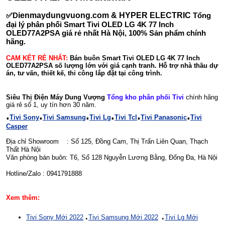
✅D
ienmaydungvuong.com & HYPER ELECTRIC
Tổng
đại lý phân phối Smart Tivi OLED LG 4K 77 Inch
OLED77A2PSA giá rẻ nhất Hà Nội, 100% Sản phẩm chính
hãng.
CAM KẾT RẺ NHẤT:
Bán buôn Smart Tivi OLED LG 4K 77 Inch
OLED77A2PSA số lượng lớn với giá cạnh tranh. Hỗ trợ nhà thầu dự
án, tư vấn, thiết kế, thi công lắp đặt tại công trình.
Siêu Thị Điện Máy Dung Vượng
Tổng kho phân phối Tivi
chính hãng
giá rẻ số 1, uy tín hơn 30 năm.
.
.
.
.
.
.
Tivi Sony
Tivi Samsung
Tivi Lg
Tivi Tcl
Tivi Panasonic
Tivi
Casper
Địa chỉ Showroom : Số 125, Đồng Cam, Thị Trấn Liên Quan, Thạch
Thất Hà Nội
Văn phòng bán buôn: T6, Số 128 Nguyễn Lương Bằng, Đống Đa, Hà Nội
Hotline/Zalo : 0941791888
Xem thêm:
.
.
Tivi Sony Mới 2022
Tivi Samsung
Mới 2022
Tivi Lg
Mới