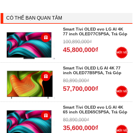
CÓ THỂ BẠN QUAN TÂM
Smart Tivi OLED evo LG AI 4K
77 inch OLED77C5PSA, Trả Góp
0%
100,890,000₫
45,800,000₫
MỚI VỀ
Smart Tivi OLED LG AI 4K 77
inch OLED77B5PSA, Trả Góp
0%
80,890,000₫
57,700,000₫
MỚI VỀ
Smart Tivi OLED evo LG AI 4K
65 inch OLED65C5PSA, Trả Góp
0%
80,890,000₫
35,600,000₫
MỚI VỀ