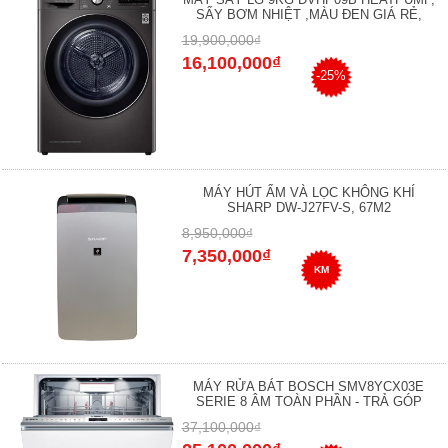
SẤY BƠM NHIỆT ,MÀU ĐEN GIÁ RẺ,
19,900,000₫
16,100,000₫
-25%
MÁY HÚT ẨM VÀ LỌC KHÔNG KHÍ
SHARP DW-J27FV-S, 67M2
8,950,000₫
7,350,000₫
KM
MÁY RỬA BÁT BOSCH SMV8YCX03E
SERIE 8 ÂM TOÀN PHẦN - TRẢ GÓP
37,100,000₫