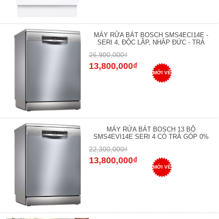
MÁY RỬA BÁT BOSCH SMS4ECI14E -
SERI 4, ĐỘC LẬP, NHẬP ĐỨC - TRẢ
26,900,000₫
13,800,000₫
MỚI VỀ
MÁY RỬA BÁT BOSCH 13 BỘ
SMS4EVI14E SERI 4 CÓ TRẢ GÓP 0%
22,300,000₫
13,800,000₫
MỚI VỀ