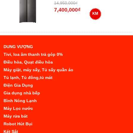
14,950,000₫
7,400,000₫
KM
DUNG VƯỢNG
Tivi, loa âm thanh trả góp 0%
Điều hòa, Quạt điều hòa
Máy giặt, máy sấy, Tủ sấy quần áo
Tủ lạnh, Tủ đông,tủ mát
Điện Gia Dụng
Gia dụng nhà bếp
Bình Nóng Lạnh
Máy Lọc nước
Máy rửa bát
Robot Hút Bụi
Két Sắt