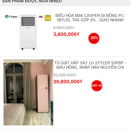
SẢN PHẨM ĐƯỢC MUA NHIỀU
ĐIỀU HÒA MINI CASPER DI ĐỘNG PC-
09TL33, TRẢ GÓP 0% , GIAO NHANH
6,950,000₫
3,600,000₫
-30%
TỦ GIẶT HẤP SẤY LG STYLER S5PBP -
MÀU HỒNG, NHẬP HÀN NGUYÊN CHI
91,000,000₫
39,800,000₫
MỚI VỀ