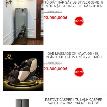
TỦ GIẶT HẤP SẤY LG STYLER S5MB, 5
MÓC MẶT GƯƠNG - CÓ TRẢ GÓP 0%
35,000,000₫
23,990,000₫
MỚI VỀ
GHẾ MASSAGE OKINAWA OS 488 -
PHÂN KHÚC GIÁ 15 TRIỆU - 20 TRIỆU
85,900,000₫
23,800,000₫
MỚI VỀ
RS570VT CASPER I TỦ LẠNH CASPER
570 LÍT RS-570VT GIÁ RẺ, TRẢ GÓ