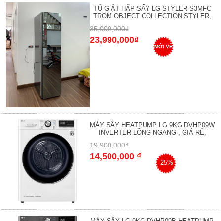
TỦ GIẶT HẤP SẤY LG STYLER S3MFC
TROM OBJECT COLLECTION STYLER,
35,000,000₫
23,990,000₫
MỚI VỀ
MÁY SẤY HEATPUMP LG 9KG DVHP09W
INVERTER LỒNG NGANG , GIÁ RẺ,
19,900,000₫
14,500,000 ₫
-25%
MÁY SẤY LG 9KG DVHP09B HEATPUMP,