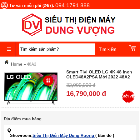
094 1791 888
Tư vấn miễn phí (24/7):
DANH
Home
»
48A2
MỤC
Smart Tivi OLED LG 4K 48 inch
SẢN
OLED48A2PSA Mới 2022 48A2
PHẨM
Mua Tại Điện Máy Dung Vượng,
32,000,000 đ
Trả góp 0%
16,790,000 đ
MỚI VỀ
Địa điểm mua hàng
Showroom;
Siêu Thị Điện Máy Dung Vượng
( Bản đồ )