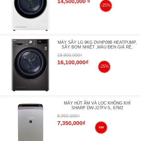
14,500,000 ₫
-25%
MÁY SẤY LG 9KG DVHP09B HEATPUMP,
SẤY BƠM NHIỆT ,MÀU ĐEN GIÁ RẺ,
19,900,000₫
16,100,000₫
-25%
MÁY HÚT ẨM VÀ LỌC KHÔNG KHÍ
SHARP DW-J27FV-S, 67M2
8,950,000₫
7,350,000₫
KM