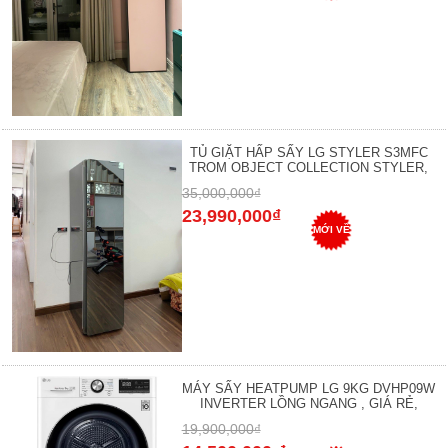
TỦ GIẶT HẤP SẤY LG STYLER S3MFC
TROM OBJECT COLLECTION STYLER,
35,000,000₫
23,990,000₫
MỚI VỀ
MÁY SẤY HEATPUMP LG 9KG DVHP09W
INVERTER LỒNG NGANG , GIÁ RẺ,
19,900,000₫