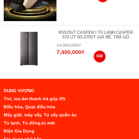
RS570VT CASPER I TỦ LẠNH CASPER
570 LÍT RS-570VT GIÁ RẺ, TRẢ GÓ
14,950,000₫
7,400,000₫
KM
DUNG VƯỢNG
Tivi, loa âm thanh trả góp 0%
Điều hòa, Quạt điều hòa
Máy giặt, máy sấy, Tủ sấy quần áo
Tủ lạnh, Tủ đông,tủ mát
Điện Gia Dụng