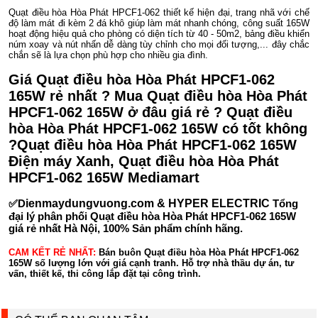
Quạt điều hòa Hòa Phát HPCF1-062 thiết kế hiện đại, trang nhã với chế
độ làm mát đi kèm 2 đá khô giúp làm mát nhanh chóng, công suất 165W
hoạt động hiệu quả cho phòng có diện tích từ 40 - 50m2, bảng điều khiển
núm xoay và nút nhấn dễ dàng tùy chỉnh cho mọi đối tượng,... đây chắc
chắn sẽ là lựa chọn phù hợp cho nhiều gia đình.
Giá Quạt điều hòa Hòa Phát HPCF1-062
165W rẻ nhất ? Mua Quạt điều hòa Hòa Phát
HPCF1-062 165W ở đâu giá rẻ ? Quạt điều
hòa Hòa Phát HPCF1-062 165W có tốt không
?Quạt điều hòa Hòa Phát HPCF1-062 165W
Điện máy Xanh, Quạt điều hòa Hòa Phát
HPCF1-062 165W Mediamart
✅D
ienmaydungvuong.com & HYPER ELECTRIC
Tổng
đại lý phân phối Quạt điều hòa Hòa Phát HPCF1-062 165W
giá rẻ nhất Hà Nội, 100% Sản phẩm chính hãng.
CAM KẾT RẺ NHẤT:
Bán buôn Quạt điều hòa Hòa Phát HPCF1-062
165W số lượng lớn với giá cạnh tranh. Hỗ trợ nhà thầu dự án, tư
vấn, thiết kế, thi công lắp đặt tại công trình.