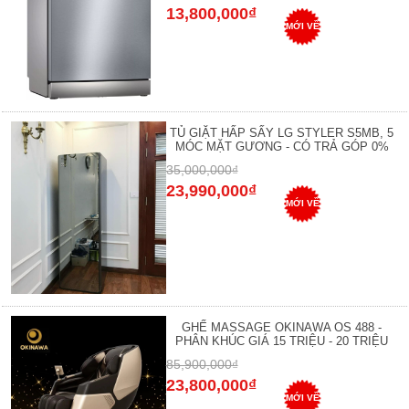
13,800,000₫
MỚI VỀ
TỦ GIẶT HẤP SẤY LG STYLER S5MB, 5
MÓC MẶT GƯƠNG - CÓ TRẢ GÓP 0%
35,000,000₫
23,990,000₫
MỚI VỀ
GHẾ MASSAGE OKINAWA OS 488 -
PHÂN KHÚC GIÁ 15 TRIỆU - 20 TRIỆU
85,900,000₫
23,800,000₫
MỚI VỀ