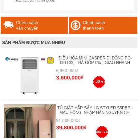
(Vận chuyển Toàn Quốc
Chính sách
Chính sách
vận chuyển
thanh toán
SẢN PHẨM ĐƯỢC MUA NHIỀU
ĐIỀU HÒA MINI CASPER DI ĐỘNG PC-
09TL33, TRẢ GÓP 0% , GIAO NHANH
6,950,000₫
3,600,000₫
-30%
TỦ GIẶT HẤP SẤY LG STYLER S5PBP -
MÀU HỒNG, NHẬP HÀN NGUYÊN CHI
91,000,000₫
39,800,000₫
MỚI VỀ