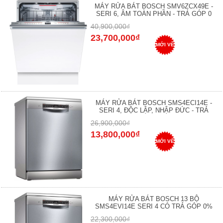
MÁY RỬA BÁT BOSCH SMV6ZCX49E -
SERI 6, ÂM TOÀN PHẦN - TRẢ GÓP 0
40,900,000₫
23,700,000₫
MỚI VỀ
MÁY RỬA BÁT BOSCH SMS4ECI14E -
SERI 4, ĐỘC LẬP, NHẬP ĐỨC - TRẢ
26,900,000₫
13,800,000₫
MỚI VỀ
MÁY RỬA BÁT BOSCH 13 BỘ
SMS4EVI14E SERI 4 CÓ TRẢ GÓP 0%
22,300,000₫