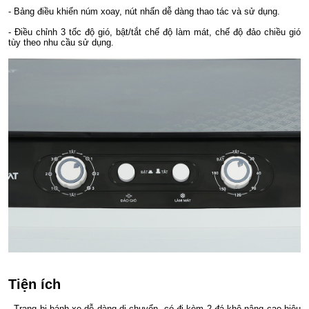
- Bảng điều khiển núm xoay, nút nhấn dễ dàng thao tác và sử dụng.
- Điều chỉnh 3 tốc độ gió, bật/tắt chế độ làm mát, chế độ đảo chiều gió
tùy theo nhu cầu sử dụng.
Tiện ích
- Trang bị bánh xe dễ dàng di chuyển, có đi kèm 2 đá khô nâng cao hiệu