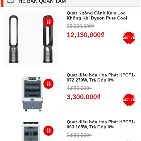
CÓ THỂ BẠN QUAN TÂM
Quạt Không Cánh Kèm Lọc
Không Khí Dyson Pure Cool
Link TP07, Trả góp 0%
25,000,000₫
12,130,000₫
MỚI VỀ
Quạt điều hòa Hòa Phát HPCF1-
072 270W, Trả Góp 0%
4,850,000₫
3,300,000₫
MỚI VỀ
Quạt điều hòa Hòa Phát HPCF1-
063 165W, Trả Góp 0%
2,850,000₫