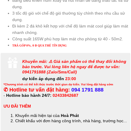
Bảng điều khiển núm xoay và nút nhấn dễ dàng thao tác và sử
dụng.
3 tốc độ gió với chế độ gió thường tùy chỉnh theo nhu cầu sử
dụng.
Đi kèm 2 đá khô kết hợp với chế độ làm mát cool giúp làm mát
nhanh chóng.
Công suất 165W phù hợp làm mát cho phòng từ 40 - 50m2.
TRẢ GÓP 0%, 0 Đ QUA THẺ TÍN DỤNG
Khuyến mãi: ⚠️ Giá sản phẩm có thể thay đổi không
báo trước. Vui lòng liên hệ ngay để được tư vấn:
0941791888 (Zalo/Sms/Call)
dự kiến áp dụng đến
23:00
*Chương trình có thể kết thúc trước thời gian dự kiến. Vui lòng đặt hàng sớm
✆ Hotline tư vấn đặt hàng:
094 1791 888
-
Hotline bảo hành 24/7:
02433842687
ƯU ĐÃI THÊM
Khuyến mãi hiện tại của
Hoà Phát
Chiết khấu với đơn hàng công trình, nhà hàng, trường học...