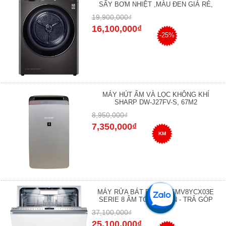
SẤY BƠM NHIỆT ,MÀU ĐEN GIÁ RẺ,
19,900,000₫
16,100,000₫
-25%
MÁY HÚT ẨM VÀ LỌC KHÔNG KHÍ
SHARP DW-J27FV-S, 67M2
8,950,000₫
7,350,000₫
KM
MÁY RỬA BÁT BOSCH SMV8YCX03E
SERIE 8 ÂM TOÀN PHẦN - TRẢ GÓP
37,100,000₫
25,100,000₫