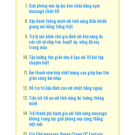
Giải phóng mọi áp lực bàn chân bằng cụm
massage chân 6D
Vận hành thông minh với tính năng điều khiển
giọng nói bằng tiếng Việt
Trợ lý sức khỏe cho gia đình với khả năng đo
các chỉ số nhịp tim, huyết áp, nồng độ oxy
trong máu
Tận hưởng thư giãn như ở Spa với 10 bài tập
chuyên biệt
Âm thanh vòm kép chất lượng cao giúp bạn thư
giãn cùng âm nhạc
Hỗ trợ trị liệu đỉnh cao với nhiệt hồng ngoại
Tiện ích tối ưu với tính năng lùi tường thông
minh
Trở thành phi hành gia với tính năng massage
không trọng lực giải phóng mọi căng thẳng
mệt mỏi
Giá Ghế massage Queen Crown QC Fantasy