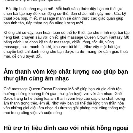
- Bài tập buổi sáng mạnh mẽ: Mỗi buổi sáng thức dậy bạn có thể lựa
chọn bài tập này để khởi động cơ thể, đón chào một ngày mới. Các kỹ
thuật xoa bóp, miết, massage mạnh sẽ đánh thức các giác quan giúp
bạn tỉnh táo, tiếp thêm nguồn năng lượng mới.
Không chỉ có vậy, bạn hoàn toàn có thể tự thiết lập cho mình một bài tập
riêng biệt, chuyên sâu với chiếc ghế massage Queen Crown Fantasy M8
bằng cách lựa chọn kỹ thuật massage, chiều rộng, tốc độ, vùng
massage, sức mạnh túi khí, khu vực túi khí,...Như vậy một bài tập
chuyển biệt chỉ dành riêng cho bạn được ra đời mang tới cảm giác thoải
mái, dễ chịu tuyệt đối.
Âm thanh vòm kép chất lượng cao giúp bạn
thư giãn cùng âm nhạc
Ghế massage Queen Crown Fantasy M8 sẽ giúp bạn và gia đình tận
hưởng những khoảng thời gian thư giãn tuyệt vời với âm nhạc. Ghế
được trang bị hệ thống loa âm thanh vòm kép cao cấp cho chất lượng
âm thanh trong trẻo, êm ái. Nhờ vậy bạn có thể thả lỏng tinh thần hòa
vào những giai điệu âm nhạc du dương giải phóng mọi căng thẳng mệt
mỏi trong công việc và cuộc sống.
Hỗ trợ trị liệu đỉnh cao với nhiệt hồng ngoại