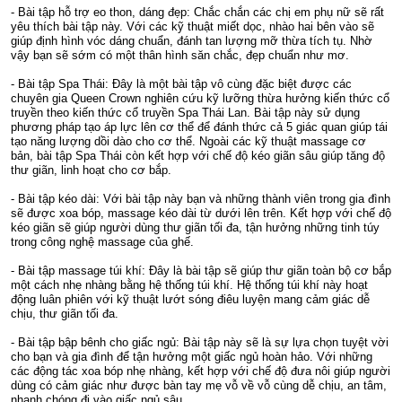
- Bài tập hỗ trợ eo thon, dáng đẹp: Chắc chắn các chị em phụ nữ sẽ rất
yêu thích bài tập này. Với các kỹ thuật miết dọc, nhào hai bên vào sẽ
giúp định hình vóc dáng chuẩn, đánh tan lượng mỡ thừa tích tụ. Nhờ
vậy bạn sẽ sớm có một thân hình săn chắc, đẹp chuẩn như mơ.
- Bài tập Spa Thái: Đây là một bài tập vô cùng đặc biệt được các
chuyên gia Queen Crown nghiên cứu kỹ lưỡng thừa hưởng kiến thức cổ
truyền theo kiến thức cổ truyền Spa Thái Lan. Bài tập này sử dụng
phương pháp tạo áp lực lên cơ thể để đánh thức cả 5 giác quan giúp tái
tạo năng lượng dồi dào cho cơ thể. Ngoài các kỹ thuật massage cơ
bản, bài tập Spa Thái còn kết hợp với chế độ kéo giãn sâu giúp tăng độ
thư giãn, linh hoạt cho cơ bắp.
- Bài tập kéo dài: Với bài tập này bạn và những thành viên trong gia đình
sẽ được xoa bóp, massage kéo dài từ dưới lên trên. Kết hợp với chế độ
kéo giãn sẽ giúp người dùng thư giãn tối đa, tận hưởng những tinh túy
trong công nghệ massage của ghế.
- Bài tập massage túi khí: Đây là bài tập sẽ giúp thư giãn toàn bộ cơ bắp
một cách nhẹ nhàng bằng hệ thống túi khí. Hệ thống túi khí này hoạt
động luân phiên với kỹ thuật lướt sóng điêu luyện mang cảm giác dễ
chịu, thư giãn tối đa.
- Bài tập bập bênh cho giấc ngủ: Bài tập này sẽ là sự lựa chọn tuyệt vời
cho bạn và gia đình để tận hưởng một giấc ngủ hoàn hảo. Với những
các động tác xoa bóp nhẹ nhàng, kết hợp với chế độ đưa nôi giúp người
dùng có cảm giác như được bàn tay mẹ vỗ về vỗ cùng dễ chịu, an tâm,
nhanh chóng đi vào giấc ngủ sâu.