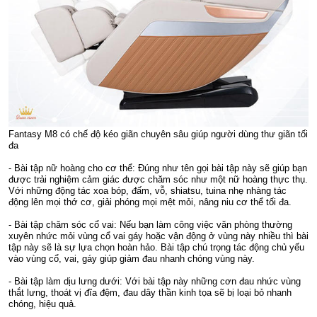
Fantasy M8 có chế độ kéo giãn chuyên sâu giúp người dùng thư giãn tối
đa
- Bài tập nữ hoàng cho cơ thể: Đúng như tên gọi bài tập này sẽ giúp bạn
được trải nghiệm cảm giác được chăm sóc như một nữ hoàng thực thụ.
Với những động tác xoa bóp, đấm, vỗ, shiatsu, tuina nhẹ nhàng tác
động lên mọi thớ cơ, giải phóng mọi mệt mỏi, nâng niu cơ thể tối đa.
- Bài tập chăm sóc cổ vai: Nếu bạn làm công việc văn phòng thường
xuyên nhức mỏi vùng cổ vai gáy hoặc vận động ở vùng này nhiều thì bài
tập này sẽ là sự lựa chọn hoàn hảo. Bài tập chú trọng tác động chủ yếu
vào vùng cổ, vai, gáy giúp giảm đau nhanh chóng vùng này.
- Bài tập làm dịu lưng dưới: Với bài tập này những cơn đau nhức vùng
thắt lưng, thoát vị đĩa đệm, đau dây thần kinh tọa sẽ bị loại bỏ nhanh
chóng, hiệu quả.