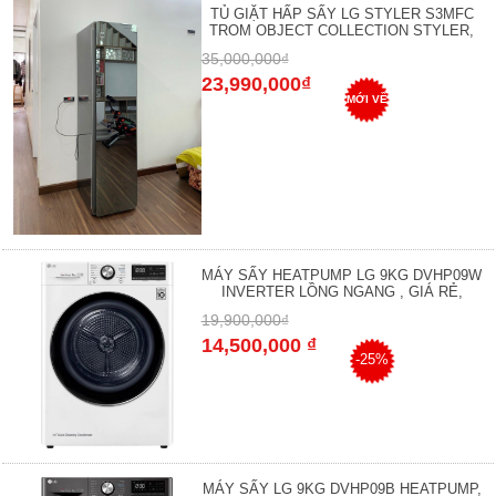
TỦ GIẶT HẤP SẤY LG STYLER S3MFC
TROM OBJECT COLLECTION STYLER,
35,000,000₫
23,990,000₫
MỚI VỀ
MÁY SẤY HEATPUMP LG 9KG DVHP09W
INVERTER LỒNG NGANG , GIÁ RẺ,
19,900,000₫
14,500,000 ₫
-25%
MÁY SẤY LG 9KG DVHP09B HEATPUMP,