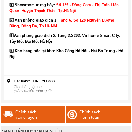
1️⃣ Showroom trưng bày:
Số 125 - Đồng Cam - Thị Trấn Liên
Quan- Huyện Thạch Thất - Tp.Hà Nội
2️⃣ Văn phòng giao dịch 1:
Tầng 6, Số 128 Nguyễn Lương
Bằng, Đống Đa
, Tp Hà Nội
3️⃣
Văn phòng giao dịch 2: Tầng 2,S202, Vinhome Smart City,
Tây Mỗ, Đại Mỗ, Hà Nội
4️⃣ Kho hàng bốc tại kho: Kho Cảng Hà Nội - Hai Bà Trưng - Hà
Nội
Đặt hàng:
094 1791 888
Giao hàng tận nơi
(Vận chuyển Toàn Quốc
Chính sách
Chính sách
vận chuyển
thanh toán
SẢN PHẨM ĐƯỢC MUA NHIỀU