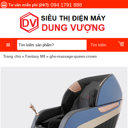
094 1791 888
Tư vấn miễn phí (24/7):
Trang chủ
»
Fantasy M8
»
ghe-massage-queen-crown
DANH
MỤC
SẢN
PHẨM