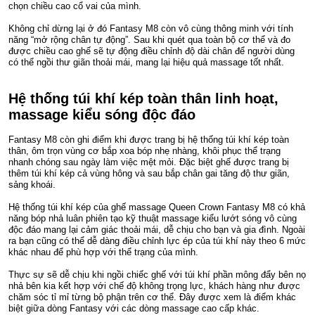
chọn chiều cao cổ vai của mình.
Không chỉ dừng lại ở đó Fantasy M8 còn vô cùng thông minh với tính
năng “mở rộng chân tự động”. Sau khi quét qua toàn bộ cơ thể và đo
được chiều cao ghế sẽ tự động điều chỉnh độ dài chân để người dùng
có thể ngồi thư giãn thoải mái, mang lại hiệu quả massage tốt nhất.
Hệ thống túi khí kép toàn thân linh hoạt,
massage kiểu sóng độc đáo
Fantasy M8 còn ghi điểm khi được trang bị hệ thống túi khí kép toàn
thân, ôm trọn vùng cơ bắp xoa bóp nhẹ nhàng, khôi phục thể trạng
nhanh chóng sau ngày làm việc mệt mỏi. Đặc biệt ghế được trang bị
thêm túi khí kép cả vùng hông và sau bắp chân gai tăng độ thư giãn,
sảng khoái.
Hệ thống túi khí kép của ghế massage Queen Crown Fantasy M8 có khả
năng bóp nhả luân phiên tạo kỹ thuật massage kiểu lướt sóng vô cùng
độc đáo mang lại cảm giác thoải mái, dễ chịu cho bạn và gia đình. Ngoài
ra bạn cũng có thể dễ dàng điều chỉnh lực ép của túi khí này theo 6 mức
khác nhau để phù hợp với thể trạng của mình.
Thực sự sẽ dễ chịu khi ngồi chiếc ghế với túi khí phần mông đẩy bên nọ
nhả bên kia kết hợp với chế độ không trọng lực, khách hàng như được
chăm sóc tỉ mỉ từng bộ phận trên cơ thể. Đây được xem là điểm khác
biệt giữa dòng Fantasy với các dòng massage cao cấp khác.