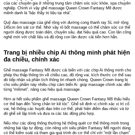
của các chuyên gia ở những trung tâm chăm sóc sức khỏe, spa chuyên
nghiệp. Chình vì vậy ghế massage Queen Crown Fantasy M8 được
mệnh danh là “bậc thầy trị liệu tại nhà”.
Quỹ đạo massage của ghế rộng với đường cong thanh ray SL mở rộng
145cm ôm sát cơ thể. Nhờ vậy rô bốt massage có thể chăm sóc cơ thể
người dùng được toàn diện, chuyên sâu, đạt hiệu quả cao. Con lăn công
nghệ mới với chất liệu và độ rộng con lăn được cải tiến hơn hẳn.
Trang bị nhiều chip Ai thông minh phát hiện
đa chiều, chính xác
Ghế massage Fantasy M8 được cải biến với các chip Ai thông minh cho
phép thu thập thông tin về chiều cao, độ rộng vai, kích thước cơ thể sau
đó tiếp nhận và phân tích thông tin nhanh chóng. Queen Crown trang bị
cho siêu phẩm này nhiều chip cảm biến Ai giúp massage chính xác đến
từng “milimet”, nâng cao hiệu quả massage.
Hơn ai hết siêu phẩm ghế massage Queen Crown Fantasy M8 thấu hiểu
cơ thể bạn đến “từng chân tơ kẽ tóc”. Ghế sẽ định vị chính xác vị trí cố
vai, hệ thống các huyệt đạo trên cơ thể, phát hiện điểm đau nhức và từ
đó ghế sẽ lập trình và đưa ra các tác động phù hợp.
Nếu như các dòng thông thường hệ thống quét cơ thể thông minh trong
những bài tập tự động, còn riêng với siêu phẩm Fantasy M8 người dùng
có thể kiểm soát và tham gia quá trình đo cơ thể chỉ với “một lần chạm”