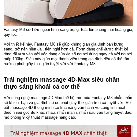
Fantasy M8 sở hữu ngoại hình sang trọng, toát lên phong thái hoàng gia,
quý tộc
Với thiết kế này, Fantasy M8 sẽ giúp không gian gia đình bạn bừng
sáng, trở nên hiện đại, tiện nghi hơn cả. Form dáng ghế được thiết kế
rộng rãi vừa vặn với vóc dáng của đa số người dùng ngay cả với người
mập 100kg. Điều này giúp mọi thành viên trong gia đình đều có thể tận
hưởng phút giây thư giãn tuyệt vời với Fantasy M8.
Trải nghiệm massage 4D-Max siêu chân
thực sảng khoái cả cơ thể
Với công nghệ massage 4D-Max thế hệ mới của Fantasy M8 chắc chắn
sẽ khiến bạn và gia đình sẽ có phút giây thư giãn trên cả tuyệt vời. Rô
bốt massage 4D thông minh có khả năng vận hành vô cùng linh hoạt
theo nhiều góc độ khác nhau, nhấn mạnh, nhấn sâu vào từng huyệt đạo,
mô phỏng 9 kỹ thuật massage nâng cao.