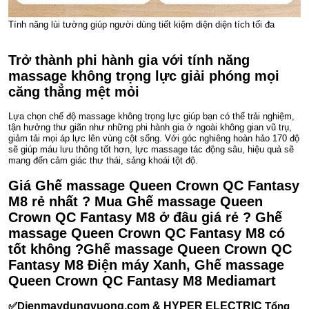
Tính năng lùi tường giúp người dùng tiết kiệm diện diện tích tối đa
Trở thành phi hành gia với tính năng
massage không trọng lực giải phóng mọi
căng thẳng mệt mỏi
Lựa chọn chế độ massage không trọng lực giúp bạn có thể trải nghiệm,
tận hưởng thư giãn như những phi hành gia ở ngoài không gian vũ trụ,
giảm tải mọi áp lực lên vùng cột sống. Với góc nghiêng hoàn hảo 170 độ
sẽ giúp máu lưu thông tốt hơn, lực massage tác động sâu, hiệu quả sẽ
mang đến cảm giác thư thái, sảng khoái tột độ.
Giá Ghế massage Queen Crown QC Fantasy
M8 rẻ nhất ? Mua Ghế massage Queen
Crown QC Fantasy M8 ở đâu giá rẻ ? Ghế
massage Queen Crown QC Fantasy M8 có
tốt không ?Ghế massage Queen Crown QC
Fantasy M8 Điện máy Xanh, Ghế massage
Queen Crown QC Fantasy M8 Mediamart
✅D
ienmaydungvuong.com & HYPER ELECTRIC
Tổng