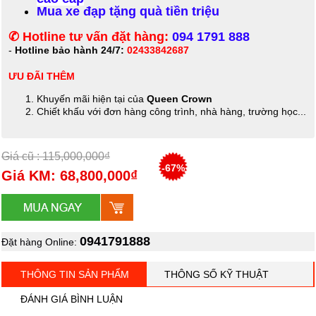
Mua xe đạp tặng quà tiền triệu
✆ Hotline tư vấn đặt hàng:
094 1791 888
-
Hotline bảo hành 24/7:
02433842687
ƯU ĐÃI THÊM
Khuyến mãi hiện tại của
Queen Crown
Chiết khấu với đơn hàng công trình, nhà hàng, trường học...
Giá cũ : 115,000,000₫
-67%
Giá KM: 68,800,000₫
0941791888
Đặt hàng Online:
THÔNG TIN SẢN PHẨM
THÔNG SỐ KỸ THUẬT
ĐÁNH GIÁ BÌNH LUẬN