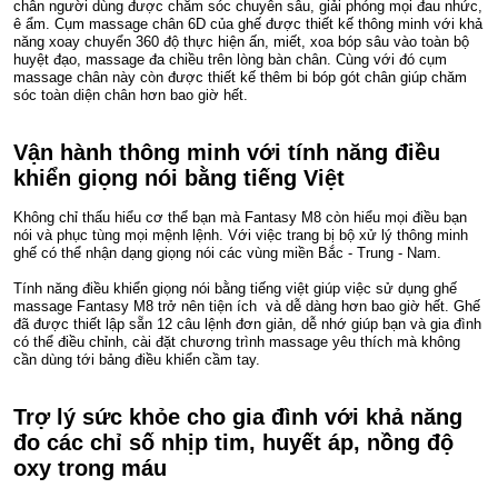
chân người dùng được chăm sóc chuyên sâu, giải phóng mọi đau nhức,
ê ẩm. Cụm massage chân 6D của ghế được thiết kế thông minh với khả
năng xoay chuyển 360 độ thực hiện ấn, miết, xoa bóp sâu vào toàn bộ
huyệt đạo, massage đa chiều trên lòng bàn chân. Cùng với đó cụm
massage chân này còn được thiết kế thêm bi bóp gót chân giúp chăm
sóc toàn diện chân hơn bao giờ hết.
Vận hành thông minh với tính năng điều
khiển giọng nói bằng tiếng Việt
Không chỉ thấu hiểu cơ thể bạn mà Fantasy M8 còn hiểu mọi điều bạn
nói và phục tùng mọi mệnh lệnh. Với việc trang bị bộ xử lý thông minh
ghế có thể nhận dạng giọng nói các vùng miền Bắc - Trung - Nam.
Tính năng điều khiển giọng nói bằng tiếng việt giúp việc sử dụng ghế
massage Fantasy M8 trở nên tiện ích và dễ dàng hơn bao giờ hết. Ghế
đã được thiết lập sẵn 12 câu lệnh đơn giản, dễ nhớ giúp bạn và gia đình
có thể điều chỉnh, cài đặt chương trình massage yêu thích mà không
cần dùng tới bảng điều khiển cầm tay.
Trợ lý sức khỏe cho gia đình với khả năng
đo các chỉ số nhịp tim, huyết áp, nồng độ
oxy trong máu