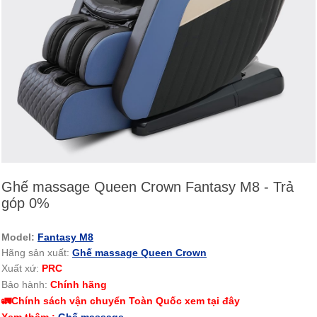
Ghế massage Queen Crown Fantasy M8 - Trả
góp 0%
Model:
Fantasy M8
Hãng sản xuất:
Ghế massage Queen Crown
Xuất xứ:
PRC
Bảo hành:
Chính hãng
🚛Chính sách vận chuyển Toàn Quốc xem tại đây