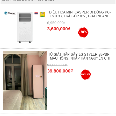
ĐIỀU HÒA MINI CASPER DI ĐỘNG PC-
09TL33, TRẢ GÓP 0% , GIAO NHANH
6,950,000₫
3,600,000₫
-30%
TỦ GIẶT HẤP SẤY LG STYLER S5PBP -
MÀU HỒNG, NHẬP HÀN NGUYÊN CHI
91,000,000₫
39,800,000₫
MỚI VỀ