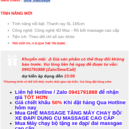
Xem thêm :
Ghế massage
TÍNH NĂNG MỚI
Tính năng nổi bật:
Thanh ray SL 145cm
Công nghệ:
Công nghệ 4D Max - Rô bốt massage cao cấp
Tiện ích:
Theo dõi chỉ số sức khỏe
TRẢ GÓP 0%, 0 Đ QUA THẺ TÍN DỤNG
Khuyến mãi: ⚠️ Giá sản phẩm có thể thay đổi không
báo trước. Vui lòng liên hệ ngay để được tư vấn:
0941791888 (Zalo/Sms/Call)
dự kiến áp dụng đến
23:00
*Chương trình có thể kết thúc trước thời gian dự kiến. Vui lòng đặt hàng sớm
Liên hệ Hotline / Zalo
0941791888
để nhận
giá
TỐT HƠN
Giá chiết khấu
50%
Khi đặt hàng Qua Hotline
hôm nay
Mua GHẾ MASSAGE TẶNG MÁY CHẠY BỘ/
XE ĐẠP/ DỤNG CỤ MASSAGE CAO CẤP
Mua Máy chạy bộ tặng xe đạp/ đai massgae
cao cấp