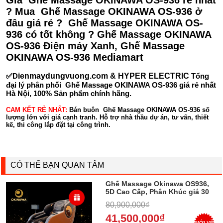
Giá Ghế Massage OKINAWA OS-936 rẻ nhất
? Mua Ghế Massage OKINAWA OS-936 ở
đâu giá rẻ ? Ghế Massage OKINAWA OS-
936 có tốt không ? Ghế Massage OKINAWA
OS-936 Điện máy Xanh, Ghế Massage
OKINAWA OS-936 Mediamart
✅D
ienmaydungvuong.com & HYPER ELECTRIC
Tổng
đại lý phân phối Ghế Massage OKINAWA OS-936 giá rẻ nhất
Hà Nội, 100% Sản phẩm chính hãng.
CAM KẾT RẺ NHẤT:
Bán buôn Ghế Massage OKINAWA OS-936 số
lượng lớn với giá cạnh tranh. Hỗ trợ nhà thầu dự án, tư vấn, thiết
kế, thi công lắp đặt tại công trình.
CÓ THỂ BẠN QUAN TÂM
Ghế Massage Okinawa OS936,
5D Cao Cấp, Phân Khúc giá 30
triệu, Trả góp 0%
80,900,000₫
41,500,000₫
MỚI VỀ