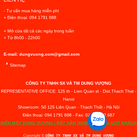
- Tư vấn mua hàng miễn phí
+ Điện thoại: 094 1791 888
+ Mở cửa tất cả các ngày trong tuần
+ Từ 8h00 - 22h00
E-mail: dungvuong.com@gmail.com
Sitemap
CÔNG TY TNHH SX VÀ TM DUNG VƯỢNG
REPRESENTATIVE OFFICE: 125 th - Lien Quan st - Dist.Thach That -
Hanoi
Showroom: Số 125 Liên Quan - Thạch Thất - Hà Nội
Điện thoại: 094 1791 888 - Fax: 02433.842.687
ĐIỆN MÁY DUNG VƯỢNG | RẤT HÂN HẠNH PHỤC VỤ QUÝ KHÁCH
Copyright ©
CÔNG TY TNHH SX VÀ TM DUNG VƯỢNG