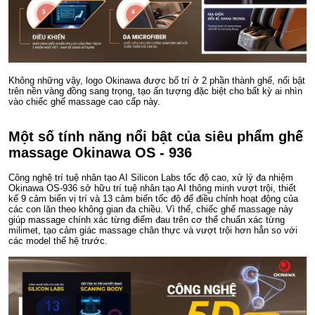
Không những vậy, logo Okinawa được bố trí ở 2 phần thành ghế, nổi bật
trên nền vàng đồng sang trọng, tạo ấn tượng đặc biệt cho bất kỳ ai nhìn
vào chiếc ghế massage cao cấp này.
Một số tính năng nổi bật của siêu phẩm ghế
massage Okinawa OS - 936
Công nghệ trí tuệ nhân tạo AI Silicon Labs tốc độ cao, xử lý đa nhiệm
Okinawa OS-936 sở hữu trí tuệ nhân tạo AI thông minh vượt trội, thiết
kế 9 cảm biến vị trí và 13 cảm biến tốc độ để điều chỉnh hoạt động của
các con lăn theo không gian đa chiều. Vì thế, chiếc ghế massage này
giúp massage chính xác từng điểm đau trên cơ thể chuẩn xác từng
milimet, tạo cảm giác massage chân thực và vượt trội hơn hẳn so với
các model thế hệ trước.