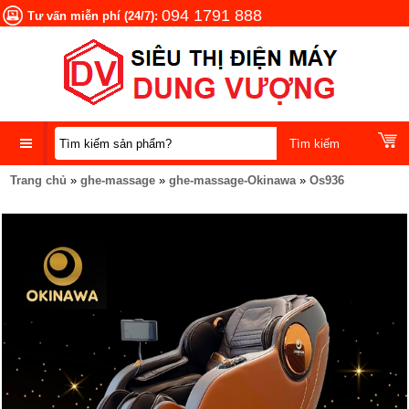
094 1791 888
Tư vấn miễn phí (24/7):
Trang chủ
»
ghe-massage
»
ghe-massage-Okinawa
»
Os936
DANH
MỤC
SẢN
PHẨM