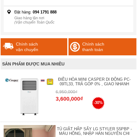
Đặt hàng:
094 1791 888
Giao hàng tận nơi
(Vận chuyển Toàn Quốc
Chính sách
Chính sách
vận chuyển
thanh toán
SẢN PHẨM ĐƯỢC MUA NHIỀU
ĐIỀU HÒA MINI CASPER DI ĐỘNG PC-
09TL33, TRẢ GÓP 0% , GIAO NHANH
6,950,000₫
3,600,000₫
-30%
TỦ GIẶT HẤP SẤY LG STYLER S5PBP -
MÀU HỒNG, NHẬP HÀN NGUYÊN CHI