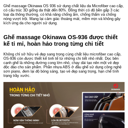
Ghế massage Okinawa OS 936 sử dụng chất liệu da Microfiber cao cấp,
có cấu trúc 3D giống da thật đến 80%. Đồng thời có độ bền gấp 3 các
loại da thông thường, có khả năng chống ẩm, chống thấm và chống
nóng vượt trội. Mang lại cảm giác thoáng mát, mềm mịn và không gây
kích ứng da cho người sử dụng.
Ghế massage Okinawa OS-936 được thiết
kế tỉ mỉ, hoàn hảo trong từng chi tiết
Không chỉ sở hữu vẻ đẹp sang trọng cùng chất liệu microfiber cao cấp,
OS-936 còn được thiết kế tinh tế từ những chi tiết nhỏ nhất. Dọc bên
cạnh ghế là những đường cong lớn nhỏ, chạy dài tạo nên một vẻ đẹp
độc đáo cho sản phẩm. Phần nhựa ABS ở đầu ghế sử dụng công nghệ
sơn piano, đem lại độ bóng sáng, tạo vẻ đẹp sang trọng, hạn chế tình
trạng trầy xước.