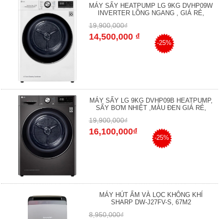
MÁY SẤY HEATPUMP LG 9KG DVHP09W
INVERTER LỒNG NGANG , GIÁ RẺ,
19,900,000₫
14,500,000 ₫
-25%
MÁY SẤY LG 9KG DVHP09B HEATPUMP,
SẤY BƠM NHIỆT ,MÀU ĐEN GIÁ RẺ,
19,900,000₫
16,100,000₫
-25%
MÁY HÚT ẨM VÀ LỌC KHÔNG KHÍ
SHARP DW-J27FV-S, 67M2
8,950,000₫