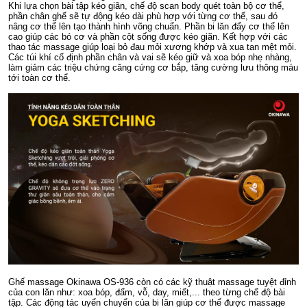
Khi lựa chọn bài tập kéo giãn, chế độ scan body quét toàn bộ cơ thể,
phần chân ghế sẽ tự động kéo dài phù hợp với từng cơ thể, sau đó
nâng cơ thể lên tạo thành hình võng chuẩn. Phần bi lăn đẩy cơ thể lên
cao giúp các bó cơ và phần cột sống được kéo giãn. Kết hợp với các
thao tác massage giúp loại bỏ đau mỏi xương khớp và xua tan mệt mỏi.
Các túi khí cố định phần chân và vai sẽ kéo giữ và xoa bóp nhẹ nhàng,
làm giảm các triệu chứng căng cứng cơ bắp, tăng cường lưu thông máu
tới toàn cơ thể.
Ghế massage Okinawa OS-936 còn có các kỹ thuật massage tuyệt đỉnh
của con lăn như: xoa bóp, đấm, vỗ, day, miết,... theo từng chế độ bài
tập. Các động tác uyển chuyển của bi lăn giúp cơ thể được massage