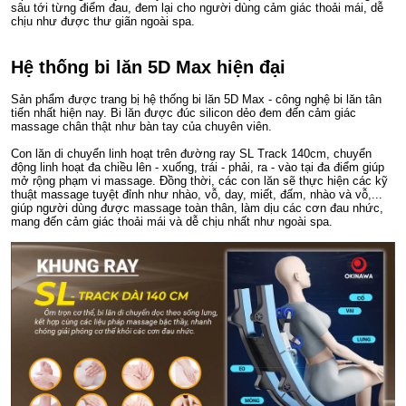
sâu tới từng điểm đau, đem lại cho người dùng cảm giác thoải mái, dễ
chịu như được thư giãn ngoài spa.
Hệ thống bi lăn 5D Max hiện đại
Sản phẩm được trang bị hệ thống bi lăn 5D Max - công nghệ bi lăn tân
tiến nhất hiện nay. Bi lăn được đúc silicon dẻo đem đến cảm giác
massage chân thật như bàn tay của chuyên viên.
Con lăn di chuyển linh hoạt trên đường ray SL Track 140cm, chuyển
động linh hoạt đa chiều lên - xuống, trái - phải, ra - vào tại đa điểm giúp
mở rộng phạm vi massage. Đồng thời, các con lăn sẽ thực hiện các kỹ
thuật massage tuyệt đỉnh như nhào, vỗ, day, miết, đấm, nhào và vỗ,...
giúp người dùng được massage toàn thân, làm dịu các cơn đau nhức,
mang đến cảm giác thoải mái và dễ chịu nhất như ngoài spa.