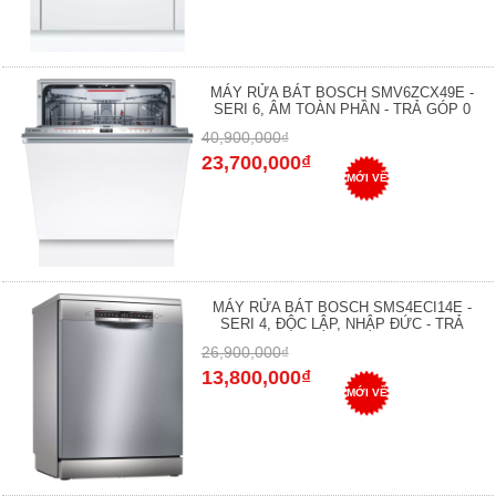
MÁY RỬA BÁT BOSCH SMV6ZCX49E -
SERI 6, ÂM TOÀN PHẦN - TRẢ GÓP 0
40,900,000₫
23,700,000₫
MỚI VỀ
MÁY RỬA BÁT BOSCH SMS4ECI14E -
SERI 4, ĐỘC LẬP, NHẬP ĐỨC - TRẢ
26,900,000₫
13,800,000₫
MỚI VỀ