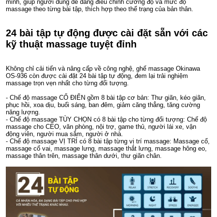
minh, giúp người dùng dễ dàng điều chỉnh cường độ và mức độ
massage theo từng bài tập, thích hợp theo thể trạng của bản thân.
24 bài tập tự động được cài đặt sẵn với các
kỹ thuật massage tuyệt đỉnh
Không chỉ cải tiến và nâng cấp về công nghệ, ghế massage Okinawa
OS-936 còn được cài đặt 24 bài tập tự động, đem lại trải nghiệm
massage trọn vẹn nhất cho từng đối tượng.
- Chế độ massage CỔ ĐIỂN gồm 8 bài tập cơ bản: Thư giãn, kéo giãn,
phục hồi, xoa dịu, buổi sáng, ban đêm, giảm căng thẳng, tăng cường
năng lượng.
- Chế độ massage TÙY CHỌN có 8 bài tập cho từng đối tượng: Chế độ
massage cho CEO, văn phòng, nội trợ, game thủ, người lái xe, vận
động viên, người mua sắm, người ở nhà.
- Chế độ massage VỊ TRÍ có 8 bài tập từng vị trí massage: Massage cổ,
massage cổ vai, massage lưng, massage thắt lưng, massage hông eo,
massage thân trên, massage thân dưới, thư giãn chân.