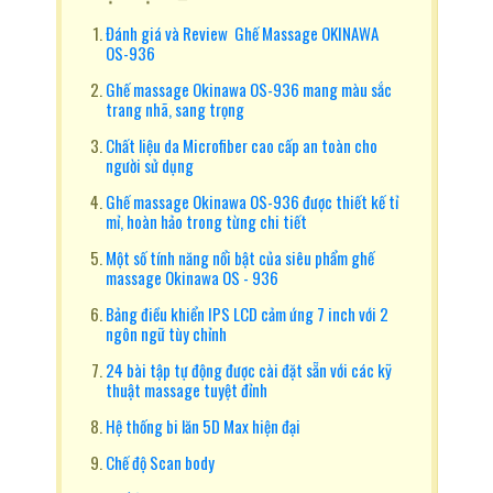
Đánh giá và Review Ghế Massage OKINAWA
OS-936
Ghế massage Okinawa OS-936 mang màu sắc
trang nhã, sang trọng
Chất liệu da Microfiber cao cấp an toàn cho
người sử dụng
Ghế massage Okinawa OS-936 được thiết kế tỉ
mỉ, hoàn hảo trong từng chi tiết
Một số tính năng nổi bật của siêu phẩm ghế
massage Okinawa OS - 936
Bảng điều khiển IPS LCD cảm ứng 7 inch với 2
ngôn ngữ tùy chỉnh
24 bài tập tự động được cài đặt sẵn với các kỹ
thuật massage tuyệt đỉnh
Hệ thống bi lăn 5D Max hiện đại
Chế độ Scan body