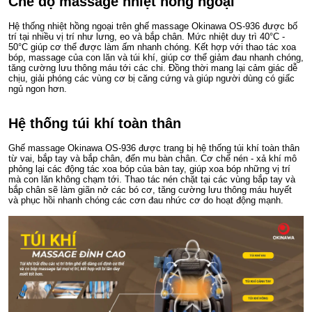
Chế độ massage nhiệt hồng ngoại
Hệ thống nhiệt hồng ngoại trên ghế massage Okinawa OS-936 được bố
trí tại nhiều vị trí như lưng, eo và bắp chân. Mức nhiệt duy trì 40°C -
50°C giúp cơ thể được làm ấm nhanh chóng. Kết hợp với thao tác xoa
bóp, massage của con lăn và túi khí, giúp cơ thể giảm đau nhanh chóng,
tăng cường lưu thông máu tới các chi. Đồng thời mang lại cảm giác dễ
chịu, giải phóng các vùng cơ bị căng cứng và giúp người dùng có giấc
ngủ ngon hơn.
Hệ thống túi khí toàn thân
Ghế massage Okinawa OS-936 được trang bị hệ thống túi khí toàn thân
từ vai, bắp tay và bắp chân, đến mu bàn chân. Cơ chế nén - xả khí mô
phỏng lại các động tác xoa bóp của bàn tay, giúp xoa bóp những vị trí
mà con lăn không chạm tới. Thao tác nén chặt tại các vùng bắp tay và
bắp chân sẽ làm giãn nở các bó cơ, tăng cường lưu thông máu huyết
và phục hồi nhanh chóng các cơn đau nhức cơ do hoạt động mạnh.