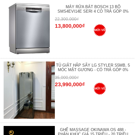
MÁY RỬA BÁT BOSCH 13 BỘ
SMS4EVI14E SERI 4 CÓ TRẢ GÓP 0%
22,300,000₫
13,800,000₫
MỚI VỀ
TỦ GIẶT HẤP SẤY LG STYLER S5MB, 5
MÓC MẶT GƯƠNG - CÓ TRẢ GÓP 0%
35,000,000₫
23,990,000₫
MỚI VỀ
GHẾ MASSAGE OKINAWA OS 488 -
PHÂN KHÚC GIÁ 15 TRIỆU - 20 TRIỆU