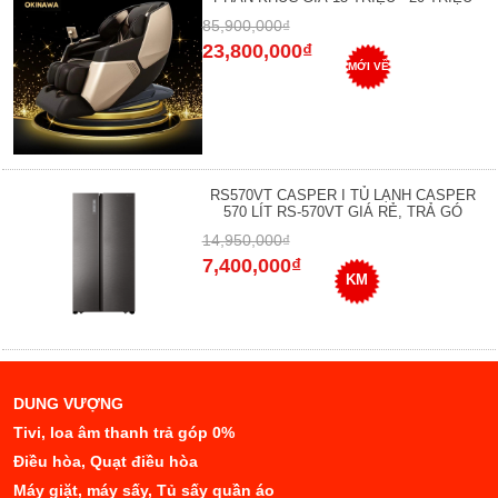
85,900,000₫
23,800,000₫
MỚI VỀ
RS570VT CASPER I TỦ LẠNH CASPER
570 LÍT RS-570VT GIÁ RẺ, TRẢ GÓ
14,950,000₫
7,400,000₫
KM
DUNG VƯỢNG
Tivi, loa âm thanh trả góp 0%
Điều hòa, Quạt điều hòa
Máy giặt, máy sấy, Tủ sấy quần áo