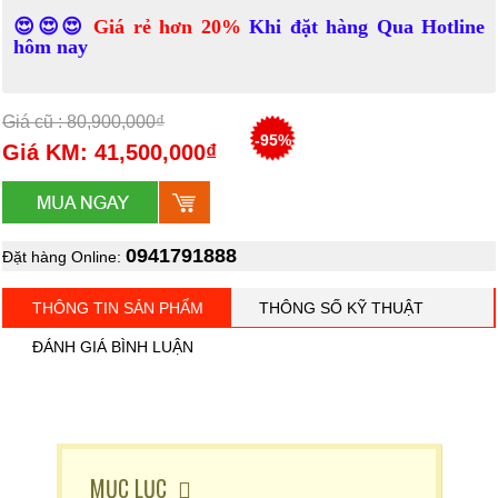
😍😍😍
Giá rẻ hơn 20%
Khi đặt hàng Qua Hotline
hôm nay
Giá cũ : 80,900,000₫
-95%
Giá KM: 41,500,000₫
0941791888
Đặt hàng Online:
THÔNG TIN SẢN PHẨM
THÔNG SỐ KỸ THUẬT
ĐÁNH GIÁ BÌNH LUẬN
MỤC LỤC