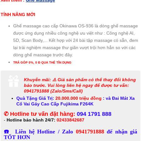
Xem thêm :
Ghế Massage
TÍNH NĂNG MỚI
Ghế massage cao cấp Okinawa OS-936 là dòng ghế massage
được ứng dụng nhiều công nghệ ưu việt như : Công nghệ AI,
5D, Scan Body,... Kết hợp với 24 bài tập massage có sẵn, đem
lại trải nghiệm massage thư giãn vượt trội hơn hẳn so với các
dòng ghế massage trước đây.
TRẢ GÓP 0%, 0 Đ QUA THẺ TÍN DỤNG
Khuyến mãi: ⚠️ Giá sản phẩm có thể thay đổi không
báo trước. Vui lòng liên hệ ngay để được tư vấn:
0941791888 (Zalo/Sms/Call)
Quà Tặng Giá Trị:
20.000.000 triệu đồng
: và Đai Mát Xa
Cổ Vai Gáy Cao Cấp Fujikima F264K
✆ Hotline tư vấn đặt hàng:
094 1791 888
-
Hotline bảo hành 24/7:
02433842687
☎️ Liên hệ Hotline / Zalo
0941791888
để nhận giá
TỐT HƠN