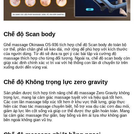
Chế độ Scan body
Ghế massage Okinawa OS-936 tích hợp chế độ Scan body đo toàn bộ
cơ thể, phần chân ghế sẽ kéo dài, mở rộng để phù hợp với kích thước
của người dùng. Từ đó sẽ đưa ra gợi ý các bài tập và cường độ
massage thích hợp cho từng đối tượng. Ngoài ra, chế độ scan body còn
giúp xác định chính xác vị trí vai với hệ thống con lăn di chuyển từ trên
xuống dưới đến vùng vai.
Chế độ Không trọng lực zero gravity
Sản phẩm được tích hợp tính năng chế độ massage Zero Gravity không
trọng lực, mang lại cảm giác massage tuyệt vời và hiệu quả tốt hơn.
Các con lăn massage tiếp xúc tốt hơn ở khu vực thắt lưng, giúp thực
hiện các thao tác massage chuyên biệt, hỗ trợ xoa dịu các cơn đau mỏi,
giảm áp lực lên cột sống và giúp cơ thể được thư giãn hoàn toàn. Mang
lại cảm giác massage thư giãn, bay bổng và êm ái tựa như không gian
bên ngoài không gian vũ trụ.