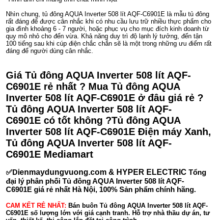
Nhìn chung, tủ đông AQUA Inverter 508 lít AQF-C6901E là mẫu tủ đông
rất đáng để được cân nhắc khi có nhu cầu lưu trữ nhiều thực phẩm cho
gia đình khoảng 6 - 7 người, hoặc phục vụ cho mục đích kinh doanh từ
quy mô nhỏ cho đến vừa. Khả năng duy trì độ lạnh lý tưởng, đến tận
100 tiếng sau khi cúp điện chắc chắn sẽ là một trong những ưu điểm rất
đáng để người dùng cân nhắc.
Giá Tủ đông AQUA Inverter 508 lít AQF-
C6901E rẻ nhất ? Mua Tủ đông AQUA
Inverter 508 lít AQF-C6901E ở đâu giá rẻ ?
Tủ đông AQUA Inverter 508 lít AQF-
C6901E có tốt không ?Tủ đông AQUA
Inverter 508 lít AQF-C6901E Điện máy Xanh,
Tủ đông AQUA Inverter 508 lít AQF-
C6901E Mediamart
✅D
ienmaydungvuong.com & HYPER ELECTRIC
Tổng
đại lý phân phối Tủ đông AQUA Inverter 508 lít AQF-
C6901E giá rẻ nhất Hà Nội, 100% Sản phẩm chính hãng.
CAM KẾT RẺ NHẤT:
Bán buôn Tủ đông AQUA Inverter 508 lít AQF-
C6901E số lượng lớn với giá cạnh tranh. Hỗ trợ nhà thầu dự án, tư