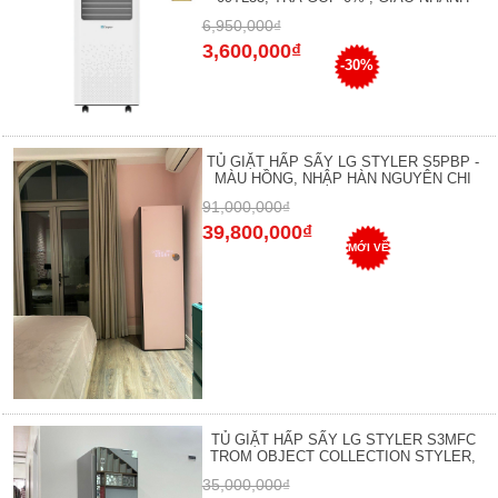
6,950,000₫
3,600,000₫
-30%
TỦ GIẶT HẤP SẤY LG STYLER S5PBP -
MÀU HỒNG, NHẬP HÀN NGUYÊN CHI
91,000,000₫
39,800,000₫
MỚI VỀ
TỦ GIẶT HẤP SẤY LG STYLER S3MFC
TROM OBJECT COLLECTION STYLER,
35,000,000₫