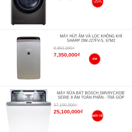
-25%
MÁY HÚT ẨM VÀ LỌC KHÔNG KHÍ
SHARP DW-J27FV-S, 67M2
8,950,000₫
7,350,000₫
KM
MÁY RỬA BÁT BOSCH SMV8YCX03E
SERIE 8 ÂM TOÀN PHẦN - TRẢ GÓP
37,100,000₫
25,100,000₫
MỚI VỀ