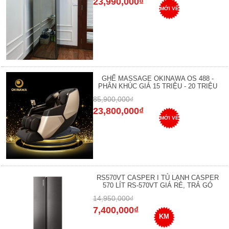
23,990,000₫
MỚI VỀ
GHẾ MASSAGE OKINAWA OS 488 -
PHÂN KHÚC GIÁ 15 TRIỆU - 20 TRIỆU
85,900,000₫
23,800,000₫
MỚI VỀ
RS570VT CASPER I TỦ LẠNH CASPER
570 LÍT RS-570VT GIÁ RẺ, TRẢ GÓ
14,950,000₫
7,400,000₫
KM