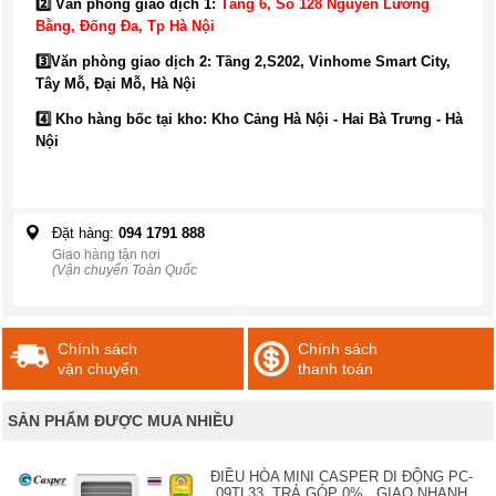
2️⃣ Văn phòng giao dịch 1:
Tầng 6, Số 128 Nguyễn Lương
Bằng, Đống Đa
, Tp Hà Nội
3️⃣
Văn phòng giao dịch 2: Tầng 2,S202, Vinhome Smart City,
Tây Mỗ, Đại Mỗ, Hà Nội
4️⃣ Kho hàng bốc tại kho: Kho Cảng Hà Nội - Hai Bà Trưng - Hà
Nội
Đặt hàng:
094 1791 888
Giao hàng tận nơi
(Vận chuyển Toàn Quốc
Chính sách
Chính sách
vận chuyển
thanh toán
SẢN PHẨM ĐƯỢC MUA NHIỀU
ĐIỀU HÒA MINI CASPER DI ĐỘNG PC-
09TL33, TRẢ GÓP 0% , GIAO NHANH