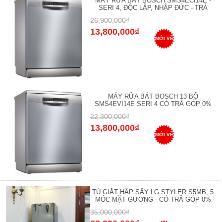
MÁY RỬA BÁT BOSCH SMS4ECI14E -
SERI 4, ĐỘC LẬP, NHẬP ĐỨC - TRẢ
26,900,000₫
13,800,000₫
MỚI VỀ
MÁY RỬA BÁT BOSCH 13 BỘ
SMS4EVI14E SERI 4 CÓ TRẢ GÓP 0%
22,300,000₫
13,800,000₫
MỚI VỀ
TỦ GIẶT HẤP SẤY LG STYLER S5MB, 5
MÓC MẶT GƯƠNG - CÓ TRẢ GÓP 0%
35,000,000₫