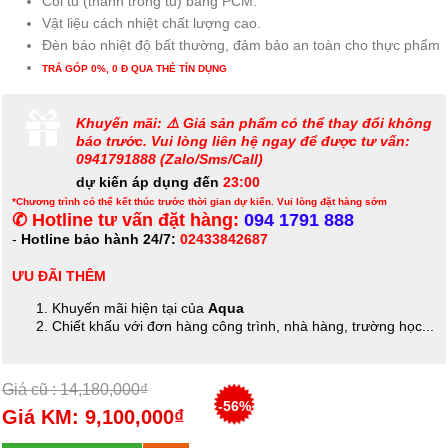
Côi tủ (thành trong tủ) bằng PCM.
Vật liệu cách nhiệt chất lượng cao.
Đèn báo nhiệt độ bất thường, đảm bảo an toàn cho thực phẩm
TRẢ GÓP 0%, 0 Đ QUA THẺ TÍN DỤNG
Khuyến mãi: ⚠️ Giá sản phẩm có thể thay đổi không
báo trước. Vui lòng liên hệ ngay để được tư vấn:
0941791888 (Zalo/Sms/Call)
dự kiến áp dụng đến
23:00
*Chương trình có thể kết thúc trước thời gian dự kiến. Vui lòng đặt hàng sớm
✆ Hotline tư vấn đặt hàng:
094 1791 888
-
Hotline bảo hành 24/7:
02433842687
ƯU ĐÃI THÊM
Khuyến mãi hiện tại của
Aqua
Chiết khấu với đơn hàng công trình, nhà hàng, trường học...
Giá cũ : 14,180,000₫
-56%
Giá KM: 9,100,000₫