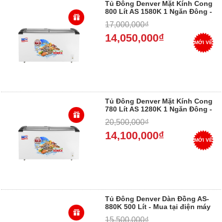
Tủ Đông Denver Mặt Kính Cong
800 Lít AS 1580K 1 Ngăn Đông -
Mua tại điện máy Dung Vượng -
17,000,000₫
Trả góp 0%
14,050,000₫
MỚI VỀ
Tủ Đông Denver Mặt Kính Cong
780 Lít AS 1280K 1 Ngăn Đông -
Mua tại điện máy Dung Vượng -
20,500,000₫
Trả góp 0%
14,100,000₫
MỚI VỀ
Tủ Đông Denver Dàn Đồng AS-
880K 500 Lít - Mua tại điện máy
Dung Vượng - Trả góp 0%
15,500,000₫