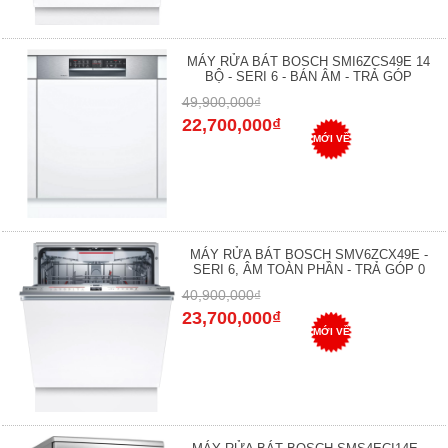
MÁY RỬA BÁT BOSCH SMI6ZCS49E 14
BỘ - SERI 6 - BÁN ÂM - TRẢ GÓP
49,900,000₫
22,700,000₫
MỚI VỀ
MÁY RỬA BÁT BOSCH SMV6ZCX49E -
SERI 6, ÂM TOÀN PHẦN - TRẢ GÓP 0
40,900,000₫
23,700,000₫
MỚI VỀ