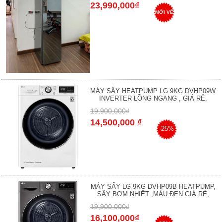
23,990,000₫
MỚI VỀ
MÁY SẤY HEATPUMP LG 9KG DVHP09W
INVERTER LỒNG NGANG , GIÁ RẺ,
19,900,000₫
14,500,000 ₫
-25%
MÁY SẤY LG 9KG DVHP09B HEATPUMP,
SẤY BƠM NHIỆT ,MÀU ĐEN GIÁ RẺ,
19,900,000₫
16,100,000₫