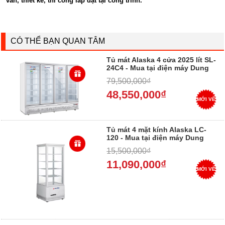
vấn, thiết kế, thi công lắp đặt tại công trình.
CÓ THỂ BẠN QUAN TÂM
Tủ mát Alaska 4 cửa 2025 lít SL-
24C4 - Mua tại điện máy Dung
Vượng - Trả góp 0%
79,500,000₫
48,550,000₫
MỚI VỀ
Tủ mát 4 mặt kính Alaska LC-
120 - Mua tại điện máy Dung
Vượng - Trả góp 0%
15,500,000₫
11,090,000₫
MỚI VỀ