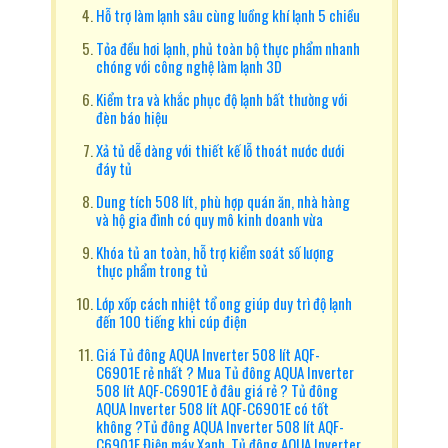
Hỗ trợ làm lạnh sâu cùng luồng khí lạnh 5 chiều
Tỏa đều hơi lạnh, phủ toàn bộ thực phẩm nhanh
chóng với công nghệ làm lạnh 3D
Kiểm tra và khắc phục độ lạnh bất thường với
đèn báo hiệu
Xả tủ dễ dàng với thiết kế lỗ thoát nước dưới
đáy tủ
Dung tích 508 lít, phù hợp quán ăn, nhà hàng
và hộ gia đình có quy mô kinh doanh vừa
Khóa tủ an toàn, hỗ trợ kiểm soát số lượng
thực phẩm trong tủ
Lớp xốp cách nhiệt tổ ong giúp duy trì độ lạnh
đến 100 tiếng khi cúp điện
Giá Tủ đông AQUA Inverter 508 lít AQF-
C6901E rẻ nhất ? Mua Tủ đông AQUA Inverter
508 lít AQF-C6901E ở đâu giá rẻ ? Tủ đông
AQUA Inverter 508 lít AQF-C6901E có tốt
không ?Tủ đông AQUA Inverter 508 lít AQF-
C6901E Điện máy Xanh, Tủ đông AQUA Inverter