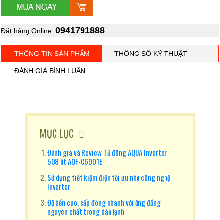
0941791888
Đặt hàng Online:
THÔNG TIN SẢN PHẨM
THÔNG SỐ KỸ THUẬT
ĐÁNH GIÁ BÌNH LUẬN
MỤC LỤC
Đánh giá và Review Tủ đông AQUA Inverter
508 lít AQF-C6901E
Sử dụng tiết kiệm điện tối ưu nhờ công nghệ
Inverter
Độ bền cao, cấp đông nhanh với ống đồng
nguyên chất trong dàn lạnh