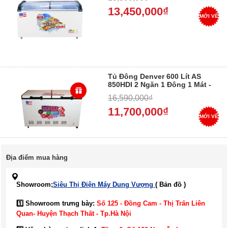
13,450,000₫
MỚI VỀ
Tủ Đông Denver 600 Lít AS
850HDI 2 Ngăn 1 Đông 1 Mát -
Mua tại điện máy Dung Vượng -
16,590,000₫
Trả góp 0%
11,700,000₫
MỚI VỀ
Địa điểm mua hàng
Showroom;
Siêu Thị Điện Máy Dung Vượng
( Bản đồ )
1️⃣ Showroom trưng bày:
Số 125 - Đồng Cam - Thị Trấn Liên
Quan- Huyện Thạch Thất - Tp.Hà Nội