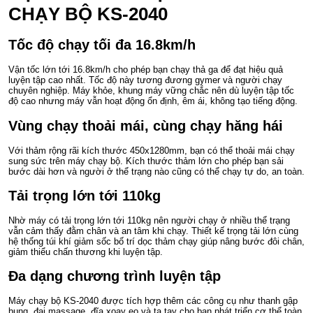
CHẠY BỘ KS-2040
Tốc độ chạy tối đa 16.8km/h
Vận tốc lớn tới 16.8km/h cho phép bạn chạy thả ga để đạt hiệu quả
luyện tập cao nhất. Tốc độ này tương đương gymer và người chạy
chuyên nghiệp. Máy khỏe, khung máy vững chắc nên dù luyện tập tốc
độ cao nhưng máy vẫn hoạt động ổn định, êm ái, không tạo tiếng động.
Vùng chạy thoải mái, cùng chạy hăng hái
Với thảm rộng rãi kích thước 450x1280mm, bạn có thể thoải mái chạy
sung sức trên máy chạy bộ. Kích thước thảm lớn cho phép bạn sải
bước dài hơn và người ở thể trạng nào cũng có thể chạy tự do, an toàn.
Tải trọng lớn tới 110kg
Nhờ máy có tải trọng lớn tới 110kg nên người chạy ở nhiều thể trạng
vẫn cảm thấy đằm chân và an tâm khi chạy. Thiết kế trọng tải lớn cùng
hệ thống túi khí giảm sốc bố trí dọc thảm chạy giúp nâng bước đôi chân,
giảm thiểu chấn thương khi luyện tập.
Đa dạng chương trình luyện tập
Máy chạy bộ KS-2040 được tích hợp thêm các công cụ như thanh gập
bụng, đai massage, đĩa xoay eo và tạ tay cho bạn phát triển cơ thể toàn