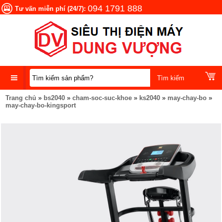
094 1791 888
Tư vấn miễn phí (24/7):
Trang chủ
»
bs2040
»
cham-soc-suc-khoe
»
ks2040
»
may-chay-bo
»
DANH
may-chay-bo-kingsport
MỤC
SẢN
PHẨM