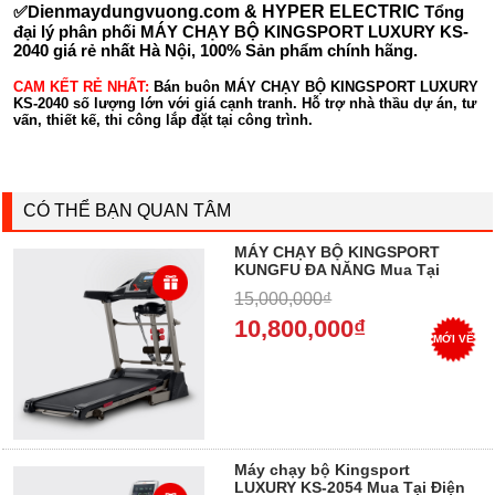
✅D
ienmaydungvuong.com & HYPER ELECTRIC
Tổng
đại lý phân phối MÁY CHẠY BỘ KINGSPORT LUXURY KS-
2040 giá rẻ nhất Hà Nội, 100% Sản phẩm chính hãng.
CAM KẾT RẺ NHẤT:
Bán buôn MÁY CHẠY BỘ KINGSPORT LUXURY
KS-2040 số lượng lớn với giá cạnh tranh. Hỗ trợ nhà thầu dự án, tư
vấn, thiết kế, thi công lắp đặt tại công trình.
CÓ THỂ BẠN QUAN TÂM
MÁY CHẠY BỘ KINGSPORT
KUNGFU ĐA NĂNG Mua Tại
Điện Máy Dung Vượng, Trả góp
15,000,000₫
0%
10,800,000₫
MỚI VỀ
Máy chạy bộ Kingsport
LUXURY KS-2054 Mua Tại Điện