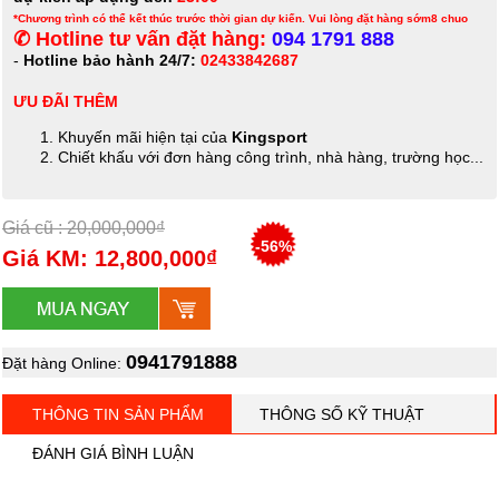
*Chương trình có thể kết thúc trước thời gian dự kiến. Vui lòng đặt hàng sớm8 chuo
✆ Hotline tư vấn đặt hàng:
094 1791 888
-
Hotline bảo hành 24/7:
02433842687
ƯU ĐÃI THÊM
Khuyến mãi hiện tại của
Kingsport
Chiết khấu với đơn hàng công trình, nhà hàng, trường học...
Giá cũ : 20,000,000₫
-56%
Giá KM: 12,800,000₫
0941791888
Đặt hàng Online:
THÔNG TIN SẢN PHẨM
THÔNG SỐ KỸ THUẬT
ĐÁNH GIÁ BÌNH LUẬN