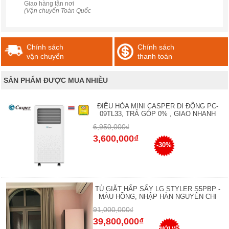
Giao hàng tận nơi
(Vận chuyển Toàn Quốc
Chính sách
Chính sách
vận chuyển
thanh toán
SẢN PHẨM ĐƯỢC MUA NHIỀU
ĐIỀU HÒA MINI CASPER DI ĐỘNG PC-
09TL33, TRẢ GÓP 0% , GIAO NHANH
6,950,000₫
3,600,000₫
-30%
TỦ GIẶT HẤP SẤY LG STYLER S5PBP -
MÀU HỒNG, NHẬP HÀN NGUYÊN CHI
91,000,000₫
39,800,000₫
MỚI VỀ