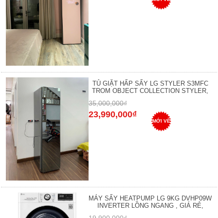
TỦ GIẶT HẤP SẤY LG STYLER S3MFC
TROM OBJECT COLLECTION STYLER,
35,000,000₫
23,990,000₫
MỚI VỀ
MÁY SẤY HEATPUMP LG 9KG DVHP09W
INVERTER LỒNG NGANG , GIÁ RẺ,
19,900,000₫