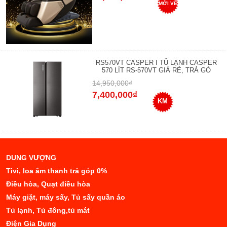
MỚI VỀ
RS570VT CASPER I TỦ LẠNH CASPER
570 LÍT RS-570VT GIÁ RẺ, TRẢ GÓ
14,950,000₫
7,400,000₫
KM
DUNG VƯỢNG
Tivi, loa âm thanh trả góp 0%
Điều hòa, Quạt điều hòa
Máy giặt, máy sấy, Tủ sấy quần áo
Tủ lạnh, Tủ đông,tủ mát
Điện Gia Dụng