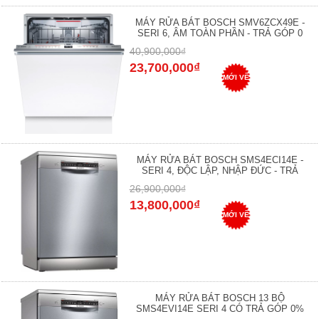
MÁY RỬA BÁT BOSCH SMV6ZCX49E -
SERI 6, ÂM TOÀN PHẦN - TRẢ GÓP 0
40,900,000₫
23,700,000₫
MỚI VỀ
MÁY RỬA BÁT BOSCH SMS4ECI14E -
SERI 4, ĐỘC LẬP, NHẬP ĐỨC - TRẢ
26,900,000₫
13,800,000₫
MỚI VỀ
MÁY RỬA BÁT BOSCH 13 BỘ
SMS4EVI14E SERI 4 CÓ TRẢ GÓP 0%