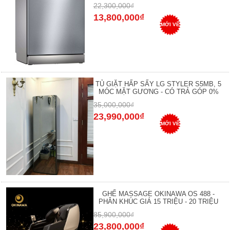
22,300,000₫
13,800,000₫
MỚI VỀ
TỦ GIẶT HẤP SẤY LG STYLER S5MB, 5
MÓC MẶT GƯƠNG - CÓ TRẢ GÓP 0%
35,000,000₫
23,990,000₫
MỚI VỀ
GHẾ MASSAGE OKINAWA OS 488 -
PHÂN KHÚC GIÁ 15 TRIỆU - 20 TRIỆU
85,900,000₫
23,800,000₫