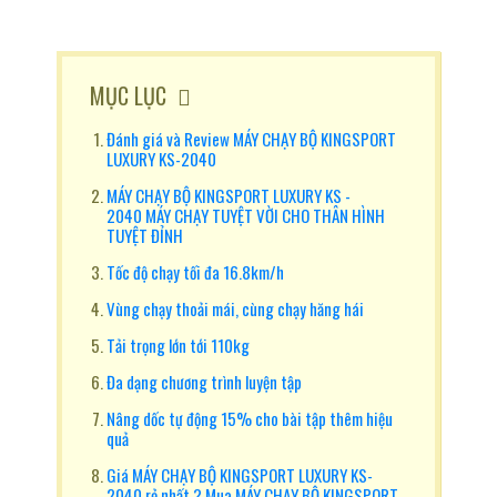
MỤC LỤC
Đánh giá và Review MÁY CHẠY BỘ KINGSPORT
LUXURY KS-2040
MÁY CHẠY BỘ KINGSPORT LUXURY KS -
2040 MÁY CHẠY TUYỆT VỜI CHO THÂN HÌNH
TUYỆT ĐỈNH
Tốc độ chạy tối đa 16.8km/h
Vùng chạy thoải mái, cùng chạy hăng hái
Tải trọng lớn tới 110kg
Đa dạng chương trình luyện tập
Nâng dốc tự động 15% cho bài tập thêm hiệu
quả
Giá MÁY CHẠY BỘ KINGSPORT LUXURY KS-
2040 rẻ nhất ? Mua MÁY CHẠY BỘ KINGSPORT