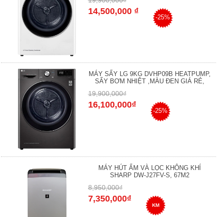
14,500,000 ₫
-25%
MÁY SẤY LG 9KG DVHP09B HEATPUMP,
SẤY BƠM NHIỆT ,MÀU ĐEN GIÁ RẺ,
19,900,000₫
16,100,000₫
-25%
MÁY HÚT ẨM VÀ LỌC KHÔNG KHÍ
SHARP DW-J27FV-S, 67M2
8,950,000₫
7,350,000₫
KM