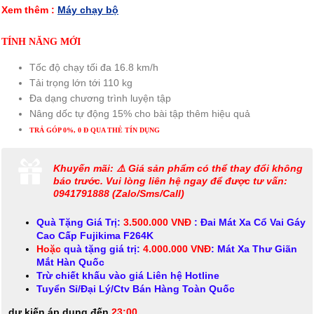
Xem thêm :
Máy chạy bộ
TÍNH NĂNG MỚI
Tốc độ chạy tối đa 16.8 km/h
Tải trọng lớn tới 110 kg
Đa dạng chương trình luyện tập
Nâng dốc tự động 15% cho bài tập thêm hiệu quả
TRẢ GÓP 0%, 0 Đ QUA THẺ TÍN DỤNG
Khuyến mãi: ⚠️ Giá sản phẩm có thể thay đổi không
báo trước. Vui lòng liên hệ ngay để được tư vấn:
0941791888 (Zalo/Sms/Call)
Quà Tặng Giá Trị:
3.500.000 VNĐ
: Đai Mát Xa Cổ Vai Gáy
Cao Cấp Fujikima F264K
Hoặc
quà tặng giá trị:
4.000.000 VNĐ
: Mát Xa Thư Giãn
Mắt Hàn Quốc
Trừ chiết khấu vào giá Liên hệ Hotline
Tuyển Sỉ/Đại Lý/Ctv Bán Hàng Toàn Quốc
dự kiến áp dụng đến
23:00