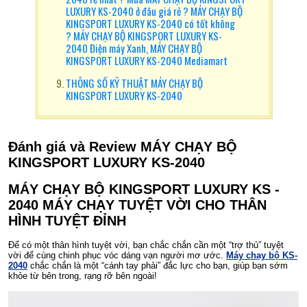
LUXURY KS-2040 ở đâu giá rẻ ? MÁY CHẠY BỘ
KINGSPORT LUXURY KS-2040 có tốt không
? MÁY CHẠY BỘ KINGSPORT LUXURY KS-
2040 Điện máy Xanh, MÁY CHẠY BỘ
KINGSPORT LUXURY KS-2040 Mediamart
THÔNG SỐ KỸ THUẬT MÁY CHẠY BỘ
KINGSPORT LUXURY KS-2040
Đánh giá và Review MÁY CHẠY BỘ
KINGSPORT LUXURY KS-2040
MÁY CHẠY BỘ KINGSPORT LUXURY KS -
2040
MÁY CHẠY TUYỆT VỜI CHO THÂN
HÌNH TUYỆT ĐỈNH
Để có một thân hình tuyệt vời, bạn chắc chắn cần một “trợ thủ” tuyệt
vời để cùng chinh phục vóc dáng vạn người mơ ước.
Máy chạy bộ KS-
2040
chắc chắn là một “cánh tay phải” đắc lực cho bạn, giúp bạn sớm
khỏe từ bên trong, rạng rỡ bên ngoài!