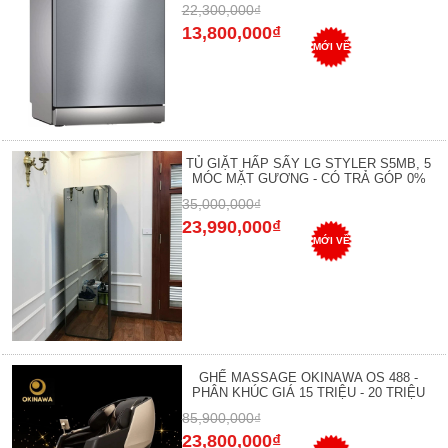
22,300,000₫
13,800,000₫
MỚI VỀ
TỦ GIẶT HẤP SẤY LG STYLER S5MB, 5
MÓC MẶT GƯƠNG - CÓ TRẢ GÓP 0%
35,000,000₫
23,990,000₫
MỚI VỀ
GHẾ MASSAGE OKINAWA OS 488 -
PHÂN KHÚC GIÁ 15 TRIỆU - 20 TRIỆU
85,900,000₫
23,800,000₫