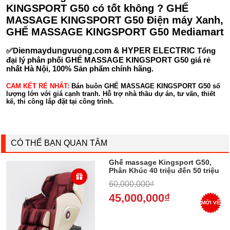
KINGSPORT G50 có tốt không ? GHẾ
MASSAGE KINGSPORT G50 Điện máy Xanh,
GHẾ MASSAGE KINGSPORT G50 Mediamart
✅D
ienmaydungvuong.com & HYPER ELECTRIC
Tổng
đại lý phân phối GHẾ MASSAGE KINGSPORT G50 giá rẻ
nhất Hà Nội, 100% Sản phẩm chính hãng.
CAM KẾT RẺ NHẤT:
Bán buôn GHẾ MASSAGE KINGSPORT G50 số
lượng lớn với giá cạnh tranh. Hỗ trợ nhà thầu dự án, tư vấn, thiết
kế, thi công lắp đặt tại công trình.
CÓ THỂ BẠN QUAN TÂM
Ghế massage Kingsport G50,
Phân Khúc 40 triệu đến 50 triệu
, Trả góp 0%
60,000,000₫
45,000,000₫
MỚI VỀ