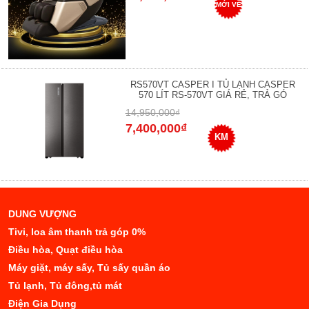
MỚI VỀ
RS570VT CASPER I TỦ LẠNH CASPER
570 LÍT RS-570VT GIÁ RẺ, TRẢ GÓ
14,950,000₫
7,400,000₫
KM
DUNG VƯỢNG
Tivi, loa âm thanh trả góp 0%
Điều hòa, Quạt điều hòa
Máy giặt, máy sấy, Tủ sấy quần áo
Tủ lạnh, Tủ đông,tủ mát
Điện Gia Dụng