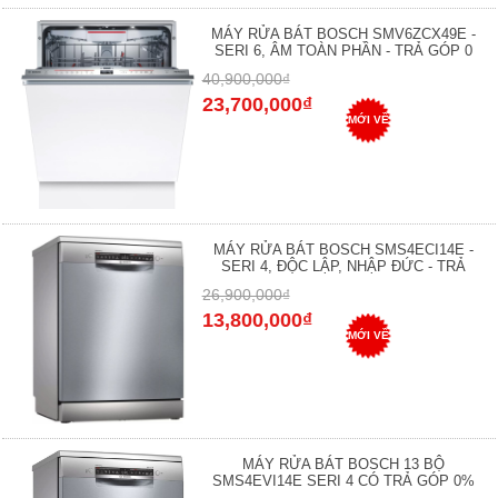
MÁY RỬA BÁT BOSCH SMV6ZCX49E -
SERI 6, ÂM TOÀN PHẦN - TRẢ GÓP 0
40,900,000₫
23,700,000₫
MỚI VỀ
MÁY RỬA BÁT BOSCH SMS4ECI14E -
SERI 4, ĐỘC LẬP, NHẬP ĐỨC - TRẢ
26,900,000₫
13,800,000₫
MỚI VỀ
MÁY RỬA BÁT BOSCH 13 BỘ
SMS4EVI14E SERI 4 CÓ TRẢ GÓP 0%