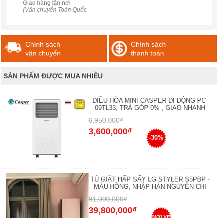
Giao hàng tận nơi
(Vận chuyển Toàn Quốc
Chính sách
Chính sách
vận chuyển
thanh toán
SẢN PHẨM ĐƯỢC MUA NHIỀU
ĐIỀU HÒA MINI CASPER DI ĐỘNG PC-
09TL33, TRẢ GÓP 0% , GIAO NHANH
6,950,000₫
3,600,000₫
-30%
TỦ GIẶT HẤP SẤY LG STYLER S5PBP -
MÀU HỒNG, NHẬP HÀN NGUYÊN CHI
91,000,000₫
39,800,000₫
MỚI VỀ