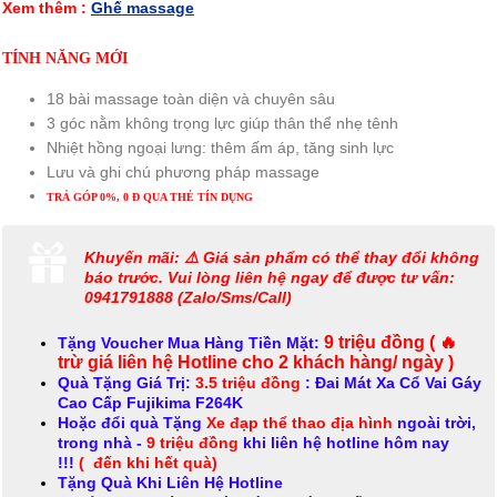
Xem thêm :
Ghế massage
TÍNH NĂNG MỚI
18 bài massage toàn diện và chuyên sâu
3 góc nằm không trọng lực giúp thân thể nhẹ tênh
Nhiệt hồng ngoại lưng: thêm ấm áp, tăng sinh lực
Lưu và ghi chú phương pháp massage
TRẢ GÓP 0%, 0 Đ QUA THẺ TÍN DỤNG
Khuyến mãi: ⚠️ Giá sản phẩm có thể thay đổi không
báo trước. Vui lòng liên hệ ngay để được tư vấn:
0941791888 (Zalo/Sms/Call)
9 triệu đồng
( 🔥
Tặng Voucher Mua Hàng Tiền Mặt:
trừ giá liên hệ Hotline cho 2 khách hàng/ ngày )
Quà Tặng Giá Trị:
3.5 triệu đồng
: Đai Mát Xa Cổ Vai Gáy
Cao Cấp Fujikima F264K
Hoặc đổi quà Tặng
Xe đạp thể thao địa hình
ngoài trời,
trong nhà -
9 triệu đồng
khi liên hệ hotline hôm nay
!!!
( đến khi hết quà)
Tặng Quà Khi Liên Hệ Hotline