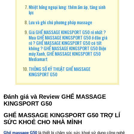
Nhiệt hồng ngoại lưng: thêm ấm áp, tăng sinh
lực
Lưu và ghi chú phương pháp massage
Giá GHẾ MASSAGE KINGSPORT G50 rẻ nhất ?
Mua GHẾ MASSAGE KINGSPORT G50 ở đâu giá
rẻ ? GHẾ MASSAGE KINGSPORT G50 có tốt
không ? GHẾ MASSAGE KINGSPORT G50 Điện
máy Xanh, GHẾ MASSAGE KINGSPORT G50
Mediamart
THÔNG SỐ KỸ THUẬT GHẾ MASSAGE
KINGSPORT G50
Đánh giá và Review GHẾ MASSAGE
KINGSPORT G50
GHẾ MASSAGE KINGSPORT G50
TRỢ LÍ
SỨC KHOẺ CHO NHÀ MÌNH
Ghế massage G50
là thiết bị chăm sóc sức khoẻ sử dụng công nghệ