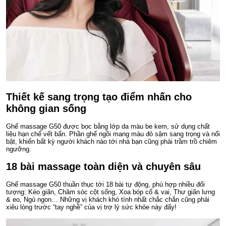
Thiết kế sang trọng tạo điểm nhấn cho
không gian sống
Ghế massage G50 được bọc bằng lớp da màu be kem, sử dụng chất
liệu hạn chế vết bẩn. Phần ghế ngồi mang màu đỏ sậm sang trọng và nổi
bật, khiến bất kỳ người khách nào tới nhà bạn cũng phải trầm trồ chiêm
ngưỡng.
18 bài massage toàn diện và chuyên sâu
Ghế massage G50 thuần thục tới 18 bài tự động, phù hợp nhiều đối
tượng: Kéo giãn, Chăm sóc cột sống, Xoa bóp cổ & vai, Thư giãn lưng
& eo, Ngủ ngon… Những vị khách khó tính nhất chắc chắn cũng phải
xiêu lòng trước “tay nghề” của vị trợ lý sức khỏe này đấy!