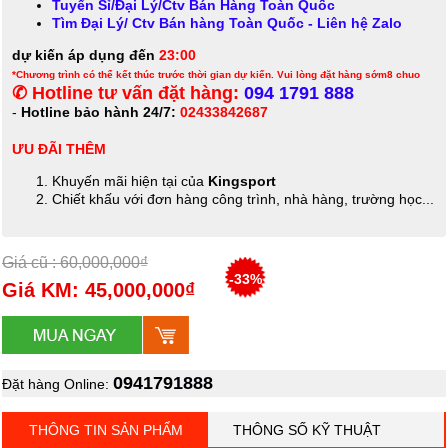
Tuyển Sỉ/Đại Lý/Ctv Bán Hàng Toàn Quốc
Tìm Đại Lý/ Ctv Bán hàng Toàn Quốc - Liên hệ Zalo
dự kiến áp dụng đến
23:00
*Chương trình có thể kết thúc trước thời gian dự kiến. Vui lòng đặt hàng sớm8 chuo
✆ Hotline tư vấn đặt hàng:
094 1791 888
-
Hotline bảo hành 24/7:
02433842687
ƯU ĐÃI THÊM
Khuyến mãi hiện tại của
Kingsport
Chiết khấu với đơn hàng công trình, nhà hàng, trường học...
Giá cũ : 60,000,000₫
-33%
Giá KM: 45,000,000₫
0941791888
Đặt hàng Online:
THÔNG TIN SẢN PHẨM
THÔNG SỐ KỸ THUẬT