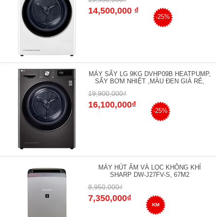
14,500,000 ₫
-25%
MÁY SẤY LG 9KG DVHP09B HEATPUMP,
SẤY BƠM NHIỆT ,MÀU ĐEN GIÁ RẺ,
19,900,000₫
16,100,000₫
-25%
MÁY HÚT ẨM VÀ LỌC KHÔNG KHÍ
SHARP DW-J27FV-S, 67M2
8,950,000₫
7,350,000₫
KM