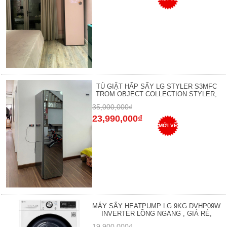
TỦ GIẶT HẤP SẤY LG STYLER S3MFC
TROM OBJECT COLLECTION STYLER,
35,000,000₫
23,990,000₫
MỚI VỀ
MÁY SẤY HEATPUMP LG 9KG DVHP09W
INVERTER LỒNG NGANG , GIÁ RẺ,
19,900,000₫