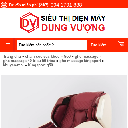
094 1791 888
Tư vấn miễn phí (24/7):
Trang chủ
»
cham-soc-suc-khoe
»
G50
»
ghe-massage
»
DANH
ghe-massage-40-trieu-50-trieu
»
ghe-massage-kingsport
»
MỤC
khuyen-mai
»
Kingsport g50
SẢN
PHẨM