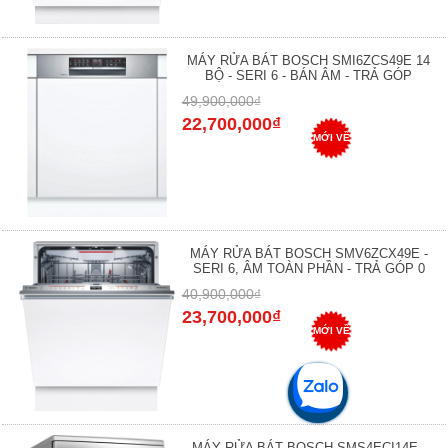
MÁY RỬA BÁT BOSCH SMI6ZCS49E 14
BỘ - SERI 6 - BÁN ÂM - TRẢ GÓP
49,900,000₫
22,700,000₫
MỚI VỀ
MÁY RỬA BÁT BOSCH SMV6ZCX49E -
SERI 6, ÂM TOÀN PHẦN - TRẢ GÓP 0
40,900,000₫
23,700,000₫
MỚI VỀ
MÁY RỬA BÁT BOSCH SMS4ECI14E -