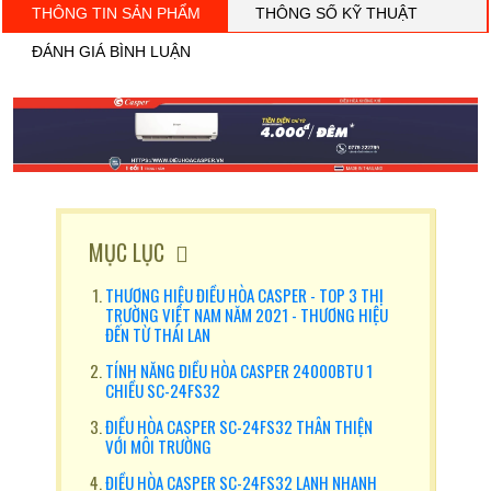
THÔNG TIN SẢN PHẨM
THÔNG SỐ KỸ THUẬT
ĐÁNH GIÁ BÌNH LUẬN
MỤC LỤC
THƯƠNG HIỆU ĐIỀU HÒA CASPER - TOP 3 THỊ
TRƯỜNG VIỆT NAM NĂM 2021 - THƯƠNG HIỆU
ĐẾN TỪ THÁI LAN
TÍNH NĂNG ĐIỀU HÒA CASPER 24000BTU 1
CHIỀU SC-24FS32
ĐIỀU HÒA CASPER SC-24FS32 THÂN THIỆN
VỚI MÔI TRƯỜNG
ĐIỀU HÒA CASPER SC-24FS32 LẠNH NHANH