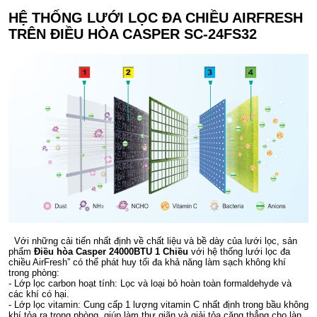
HỆ THỐNG LƯỚI LỌC ĐA CHIỀU AIRFRESH
TRÊN ĐIỀU HÒA CASPER SC-24FS32
Với những cải tiến nhất định về chất liệu và bề dày của lưới lọc, sản
phẩm
Điều hòa Casper 24000BTU 1 Chiều
với hệ thống lưới lọc đa
chiều AirFresh” có thể phát huy tối đa khả năng làm sạch không khí
trong phòng:
- Lớp lọc carbon hoạt tính: Lọc và loại bỏ hoàn toàn formaldehyde và
các khí có hại.
- Lớp lọc vitamin: Cung cấp 1 lượng vitamin C nhất định trong bầu không
khí tỏa ra trong phòng, giúp làm thư giãn và giải tỏa căng thẳng cho làn