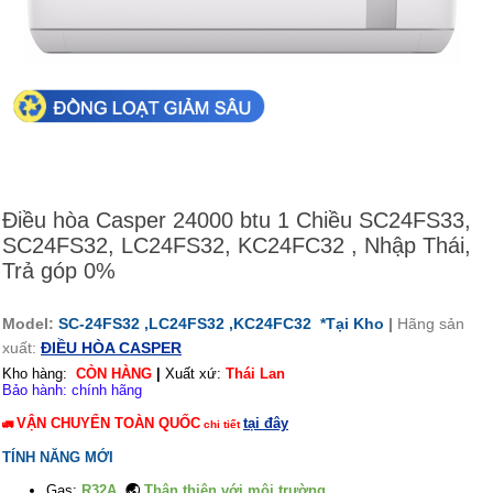
Điều hòa Casper 24000 btu 1 Chiều SC24FS33,
SC24FS32, LC24FS32, KC24FC32 , Nhập Thái,
Trả góp 0%
Model:
SC-24FS32 ,
LC24FS32 ,KC24FC32
*Tại Kho
|
Hãng sản
xuất:
ĐIỀU HÒA CASPER
Kho hàng:
CÒN HÀNG
|
Xuất xứ:
Thái Lan
Bảo hành: chính hãng
VẬN CHUYỂN TOÀN QUỐC
tại đây
🚛
chi tiết
TÍNH NĂNG MỚI
Gas:
R32A
🌏
Thân thiện với môi trường