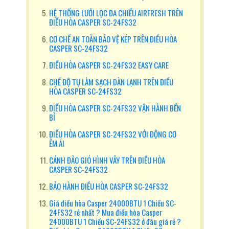
HỆ THỐNG LƯỚI LỌC ĐA CHIỀU AIRFRESH TRÊN
ĐIỀU HÒA CASPER SC-24FS32
CƠ CHẾ AN TOÀN BẢO VỆ KÉP TRÊN ĐIỀU HÒA
CASPER SC-24FS32
ĐIỀU HÒA CASPER SC-24FS32 EASY CARE
CHẾ ĐỘ TỰ LÀM SẠCH DÀN LẠNH TRÊN ĐIỀU
HÒA CASPER SC-24FS32
ĐIỀU HÒA CASPER SC-24FS32 VẬN HÀNH BỀN
BỈ
ĐIỀU HÒA CASPER SC-24FS32 VỚI ĐỘNG CƠ
ÊM ÁI
CÁNH ĐẢO GIÓ HÌNH VÂY TRÊN ĐIỀU HÒA
CASPER SC-24FS32
BẢO HÀNH ĐIỀU HÒA CASPER SC-24FS32
Giá điều hòa Casper 24000BTU 1 Chiều SC-
24FS32 rẻ nhất ? Mua điều hòa Casper
24000BTU 1 Chiều SC-24FS32 ở đâu giá rẻ ?