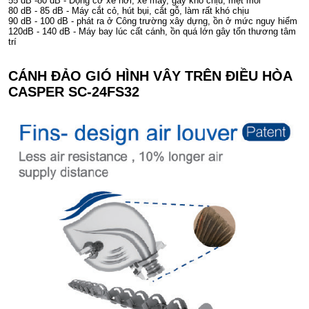
55 dB -80 dB - Động cơ xe hơi, xe máy, gây khó chịu, mệt mỏi
80 dB - 85 dB - Máy cắt cỏ, hút bụi, cắt gỗ, làm rất khó chịu
90 dB - 100 dB - phát ra ở Công trường xây dựng, ồn ở mức nguy hiểm
120dB - 140 dB - Máy bay lúc cất cánh, ồn quá lớn gây tổn thương tâm
trí
CÁNH ĐẢO GIÓ HÌNH VÂY TRÊN ĐIỀU HÒA
CASPER SC-24FS32