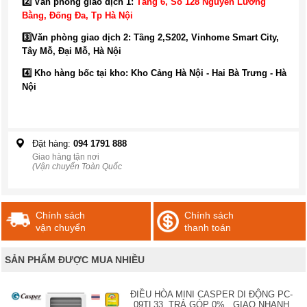
2️⃣ Văn phòng giao dịch 1:
Tầng 6, Số 128 Nguyễn Lương
Bằng, Đống Đa
, Tp Hà Nội
3️⃣
Văn phòng giao dịch 2: Tầng 2,S202, Vinhome Smart City,
Tây Mỗ, Đại Mỗ, Hà Nội
4️⃣ Kho hàng bốc tại kho: Kho Cảng Hà Nội - Hai Bà Trưng - Hà
Nội
Đặt hàng:
094 1791 888
Giao hàng tận nơi
(Vận chuyển Toàn Quốc
Chính sách
Chính sách
vận chuyển
thanh toán
SẢN PHẨM ĐƯỢC MUA NHIỀU
ĐIỀU HÒA MINI CASPER DI ĐỘNG PC-
09TL33, TRẢ GÓP 0% , GIAO NHANH