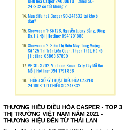
Điều hòa Casper 24000BTU 1 Chiều SC-
24FS32 có tốt không ?
Mua điều hoà Casper SC-24FS32 tại kho ở
đâu?
Showroom 1: Số 128, Nguyễn Lương Bằng, Đống
Đa, Hà Nội | Hotline: 0941791888
Showroom 2: Siêu Thị Điện Máy Dung Vượng -
Số 125 Thị Trấn Liên Quan, Thạch Thất, Hà Nội
| Hotline: 05868 67899
VPGD : S202, Vinhome Smart City Tây Mỗ Đại
Mỗ | Hotline: 094 1791 888
THÔNG SỐ KỸ THUẬT ĐIỀU HÒA CASPER
24000BTU 1 CHIỀU SC-24FS32
THƯƠNG HIỆU ĐIỀU HÒA CASPER - TOP 3
THỊ TRƯỜNG VIỆT NAM NĂM 2021 -
THƯƠNG HIỆU ĐẾN TỪ THÁI LAN