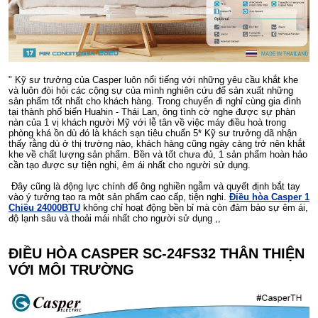
" Kỹ sư trưởng của Casper luôn nổi tiếng với những yêu cầu khắt khe
và luôn đòi hỏi các cộng sự của mình nghiên cứu để sản xuất những
sản phẩm tốt nhất cho khách hàng. Trong chuyến đi nghỉ cùng gia đình
tại thành phố biển Huahin - Thái Lan, ông tình cờ ng
he được sự phàn
nàn của 1 vị khách người Mỹ với lễ tân về việc máy điều hoà trong
phòng khá ồn dù đó là khách sạn tiêu chuẩn 5* Kỹ sư trưởng dã nhận
thấy rằng dù ở thị trường nào, khách hàng cũng ngày càng trở nên khắt
khe về chất lượng sản phẩm. Bền và tốt chưa đủ, 1 sản phẩm hoàn hảo
cần tạo được sự tiện nghi, êm ái nhất cho người sử dụng.
Đây cũng là động lực chính để ông nghiền ngẫm và quyết định bắt tay
vào ý tưởng tạo ra một sản phẩm cao cấp, tiện nghi.
Điều hòa Casper 1
Chiều 24000BTU
không chỉ hoạt động bền bỉ mà còn đảm bảo sự êm ái,
độ lạnh sâu và thoải mái nhất cho người sử dụng ,,
ĐIỀU HÒA CASPER SC-24FS32 THÂN THIỆN
VỚI MÔI TRƯỜNG