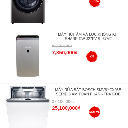
-25%
MÁY HÚT ẨM VÀ LỌC KHÔNG KHÍ
SHARP DW-J27FV-S, 67M2
8,950,000₫
7,350,000₫
KM
MÁY RỬA BÁT BOSCH SMV8YCX03E
SERIE 8 ÂM TOÀN PHẦN - TRẢ GÓP
37,100,000₫
25,100,000₫
MỚI VỀ