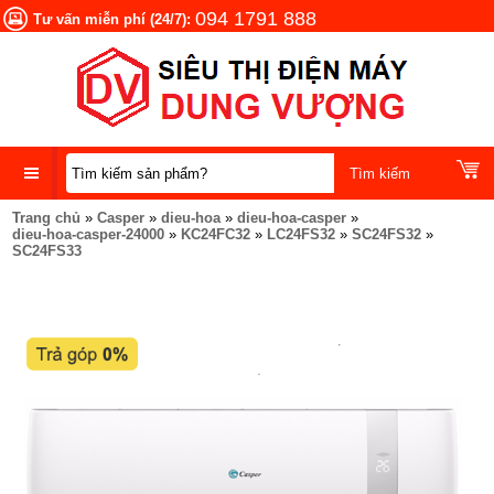
094 1791 888
Tư vấn miễn phí (24/7):
Trang chủ
»
Casper
»
dieu-hoa
»
dieu-hoa-casper
»
DANH
dieu-hoa-casper-24000
»
KC24FC32
»
LC24FS32
»
SC24FS32
»
MỤC
SC24FS33
SẢN
PHẨM