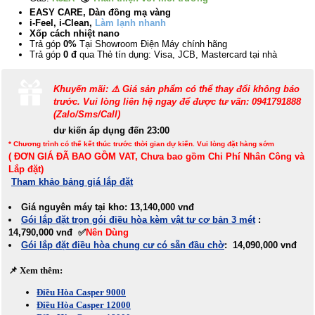
EASY CARE, Dàn đồng mạ vàng
i-Feel, i-Clean,
Làm lạnh nhanh
Xốp cách nhiệt nano
Trả góp
0%
Tại Showroom Điện Máy chính hãng
Trả góp
0 đ
qua Thẻ tín dụng: Visa, JCB, Mastercard tại nhà
Khuyến mãi: ⚠️ Giá sản phẩm có thể thay đổi không báo
trước. Vui lòng liên hệ ngay để được tư vấn: 0941791888
(Zalo/Sms/Call)
dư kiến áp dụng đến 23:00
* Chương trình có thể kết thúc trước thời gian dự kiến. Vui lòng đặt hàng sớm
( ĐƠN GIÁ ĐÃ BAO GỒM VAT, Chưa bao gồm Chi Phí Nhân Công và
Lắp đặt)
Tham khảo bảng giá lắp đặt
Giá nguyên máy tại kho: 13,140
,
000 vnđ
Gói lắp đặt trọn gói điều hòa kèm vật tư cơ bản 3 mét
:
14,790,000 vnđ ✅
Nên Dùng
Gói lắp đặt điều hòa chung cư có sẵn đầu chờ
: 14,090,000 vnđ
📌 Xem thêm:
Điều Hòa Casper 9000
Điều Hòa Casper 12000