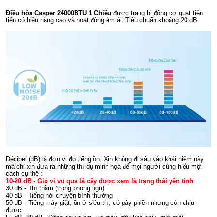
Điều hòa Casper 24000BTU 1 Chiều
được trang bị động cơ quạt tiên
tiến có hiệu năng cao và hoạt động êm ái. Tiêu chuẩn khoảng 20 dB
Décibel (dB) là đơn vị đo tiếng ồn. Xin không đi sâu vào khái niệm này
mà chỉ xin đưa ra những thí dụ minh họa để mọi người cùng hiểu một
cách cụ thể :
10-20 dB - Gió vi vu qua lá cây được xem là trạng thái yên tỉnh
30 dB - Thì thầm (trong phòng ngủ)
40 dB - Tiếng nói chuyện bình thường
50 dB - Tiếng máy giặt, ồn ở siêu thị, có gây phiền nhưng còn chịu
được