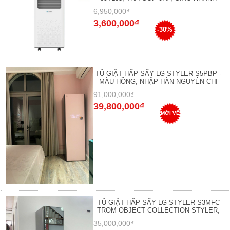
6,950,000₫
3,600,000₫
-30%
TỦ GIẶT HẤP SẤY LG STYLER S5PBP -
MÀU HỒNG, NHẬP HÀN NGUYÊN CHI
91,000,000₫
39,800,000₫
MỚI VỀ
TỦ GIẶT HẤP SẤY LG STYLER S3MFC
TROM OBJECT COLLECTION STYLER,
35,000,000₫