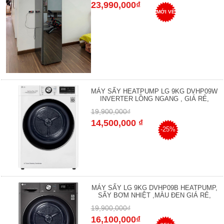
23,990,000₫
MỚI VỀ
MÁY SẤY HEATPUMP LG 9KG DVHP09W
INVERTER LỒNG NGANG , GIÁ RẺ,
19,900,000₫
14,500,000 ₫
-25%
MÁY SẤY LG 9KG DVHP09B HEATPUMP,
SẤY BƠM NHIỆT ,MÀU ĐEN GIÁ RẺ,
19,900,000₫
16,100,000₫