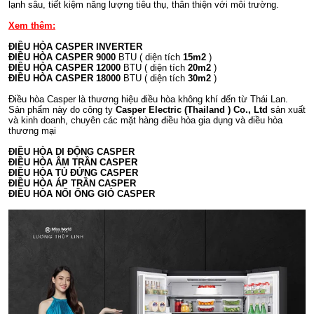
lạnh sâu, tiết kiệm năng lượng tiêu thụ, thân thiện với môi trường.
Xem thêm:
ĐIỀU HÒA CASPER INVERTER
ĐIỀU HÒA CASPER 9000
BTU ( diện tích
15m2
)
ĐIỀU HÒA CASPER 12000
BTU ( diện tích
20m2
)
ĐIỀU HÒA CASPER 18000
BTU ( diện tích
30m2
)
Điều hòa Casper là thương hiệu điều hòa không khí đến từ Thái Lan.
Sản phẩm này do công ty
Casper Electric (Thailand ) Co., Ltd
sản xuất
và kinh doanh, chuyên các mặt hàng điều hòa gia dụng và điều hòa
thương mại
ĐIỀU HÒA DI ĐỘNG CASPER
ĐIỀU HÒA ÂM TRẦN CASPER
ĐIỀU HÒA TỦ ĐỨNG CASPER
ĐIỀU HÒA ÁP TRẦN CASPER
ĐIỀU HÒA NỐI ỐNG GIÓ CASPER