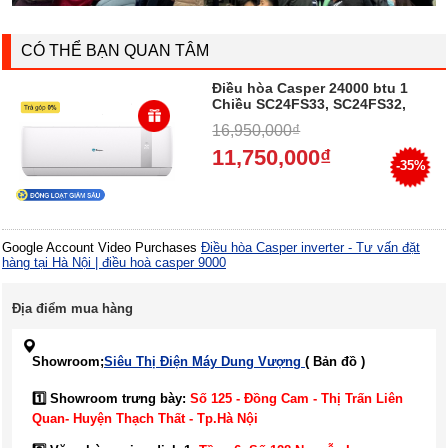
CÓ THỂ BẠN QUAN TÂM
Điều hòa Casper 24000 btu 1
Chiều SC24FS33, SC24FS32,
LC24FS32, KC24FC32 , Nhập
16,950,000₫
Thái, Trả góp 0%
11,750,000₫
-35%
Google Account Video Purchases
Điều hòa Casper inverter - Tư vấn đặt
hàng tại Hà Nội | điều hoà casper 9000
Địa điểm mua hàng
Showroom;
Siêu Thị Điện Máy Dung Vượng
( Bản đồ )
1️⃣ Showroom trưng bày:
Số 125 - Đồng Cam - Thị Trấn Liên
Quan- Huyện Thạch Thất - Tp.Hà Nội