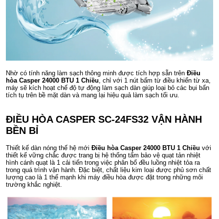
Nhờ có tính năng làm sạch thông minh được tích hợp sẵn trên
Điều
hòa Casper 24000 BTU 1 Chiều
, chỉ với 1 nút bấm từ điều khiển từ xa,
máy sẽ kích hoạt chế độ tự động làm sạch dàn giúp loại bỏ các bụi bẩn
tích tụ trên bề mặt dàn và mang lại hiệu quả làm sạch tối ưu.
ĐIỀU HÒA CASPER SC-24FS32 VẬN HÀNH
BỀN BỈ
Thiết kế dàn nóng thế hệ mới
Điều hòa Casper 24000 BTU 1 Chiều
với
thiết kế vững chắc được trang bị hệ thống tấm bảo vệ quạt tản nhiệt
hình cánh quạt là 1 cải tiến trong việc phân bổ đều luồng nhiệt tỏa ra
trong quá trình vận hành. Đặc biệt, chất liệu kim loại được phủ sơn chất
lượng cao là 1 thế mạnh khi máy điều hòa được đặt trong những môi
trường khắc nghiệt.