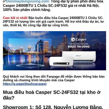
✅
Dienmaydungvuong.com:
Tổng đại lý phân phối điều hòa
Casper 24000BTU 1 Chiều SC-24FS32 giá rẻ nhất Hà Nội,
100% Sản phẩm chính hãng.
Cam kết rẻ nhất!
Bán buôn điều hòa Casper 24000BTU 1 Chiều SC-
24FS32 số lượng lớn với giá cạnh tranh. Hỗ trợ nhà thầu dự án, tư
vấn, thiết kế, thi công lắp đặt tại công trình.
Quý khách vui lòng theo dõi Fanpage để nhận được thông báo bảo
dưỡng và chương trình khuyến mãi của Casper
https://g.page/dieuhoacasper
Mua điều hoà Casper SC-24FS32 tại kho ở
đâu?
Showroom 1: Số 128, Nguyễn Lương Bằng,