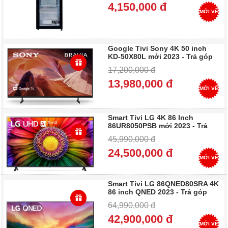
4,150,000 đ
MỚI VỀ
Google Tivi Sony 4K 50 inch
KD-50X80L mới 2023 - Trả góp
0%
17,200,000 đ
13,980,000 đ
MỚI VỀ
Smart Tivi LG 4K 86 Inch
86UR8050PSB mới 2023 - Trả
góp 0%
45,990,000 đ
24,500,000 đ
MỚI VỀ
Smart Tivi LG 86QNED80SRA 4K
86 inch QNED 2023 - Trả góp
0%
64,990,000 đ
42,900,000 đ
MỚI VỀ