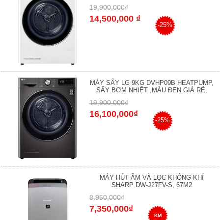
19,900,000₫
14,500,000 ₫
-25%
MÁY SẤY LG 9KG DVHP09B HEATPUMP,
SẤY BƠM NHIỆT ,MÀU ĐEN GIÁ RẺ,
19,900,000₫
16,100,000₫
-25%
MÁY HÚT ẨM VÀ LỌC KHÔNG KHÍ
SHARP DW-J27FV-S, 67M2
8,950,000₫
7,350,000₫
KM