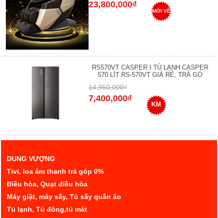
23,800,000₫
MỚI VỀ
RS570VT CASPER I TỦ LẠNH CASPER
570 LÍT RS-570VT GIÁ RẺ, TRẢ GÓ
14,950,000₫
7,400,000₫
KM
DUNG VƯỢNG
Tivi, loa âm thanh trả góp 0%
Điều hòa, Quạt điều hòa
Máy giặt, máy sấy, Tủ sấy quần áo
Tủ lạnh, Tủ đông,tủ mát