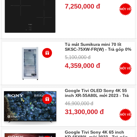
7,250,000 đ
MỚI VỀ
Tủ mát Sumikura mini 70 lít
SKSC-75XW-FR(W) - Trả góp 0%
5,100,000 đ
4,359,000 đ
MỚI VỀ
Google Tivi OLED Sony 4K 55
inch XR-55A80L mới 2023 - Trả
góp 0%
46,900,000 đ
31,300,000 đ
MỚI VỀ
Google Tivi Sony 4K 65 inch