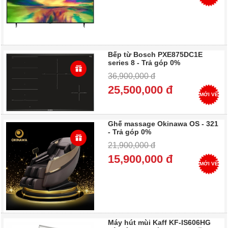
Bếp từ Bosch PXE875DC1E
series 8 - Trả góp 0%
36,900,000 đ
25,500,000 đ
MỚI VỀ
Ghế massage Okinawa OS - 321
- Trả góp 0%
21,900,000 đ
15,900,000 đ
MỚI VỀ
Máy hút mùi Kaff KF-IS606HG