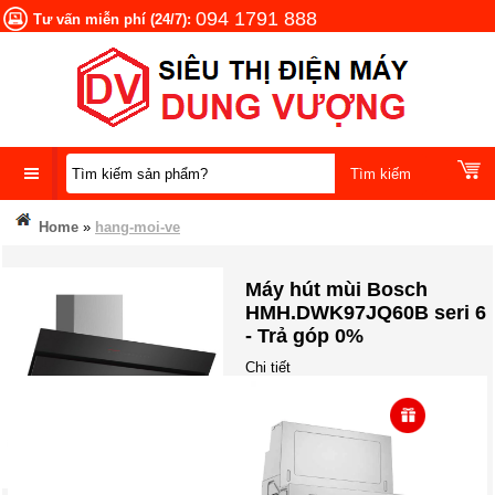
094 1791 888
Tư vấn miễn phí (24/7):
DANH
Home
»
hang-moi-ve
MỤC
SẢN
PHẨM
Máy hút mùi Bosch
HMH.DWK97JQ60B seri 6
- Trả góp 0%
Chi tiết