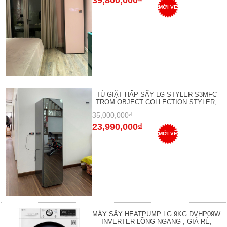
39,800,000₫
MỚI VỀ
TỦ GIẶT HẤP SẤY LG STYLER S3MFC
TROM OBJECT COLLECTION STYLER,
35,000,000₫
23,990,000₫
MỚI VỀ
MÁY SẤY HEATPUMP LG 9KG DVHP09W
INVERTER LỒNG NGANG , GIÁ RẺ,