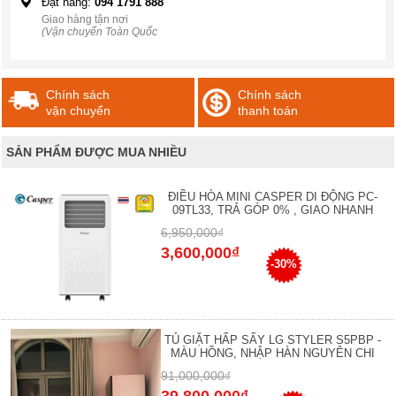
Đặt hàng:
094 1791 888
Giao hàng tận nơi
(Vận chuyển Toàn Quốc
Chính sách
Chính sách
vận chuyển
thanh toán
SẢN PHẨM ĐƯỢC MUA NHIỀU
ĐIỀU HÒA MINI CASPER DI ĐỘNG PC-
09TL33, TRẢ GÓP 0% , GIAO NHANH
6,950,000₫
3,600,000₫
-30%
TỦ GIẶT HẤP SẤY LG STYLER S5PBP -
MÀU HỒNG, NHẬP HÀN NGUYÊN CHI
91,000,000₫