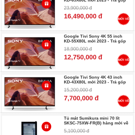
KD-65X80L mới 2023 - Trả góp
0%
23,900,000 đ
16,490,000 đ
MỚI VỀ
Google Tivi Sony 4K 55 inch
KD-55X80L mới 2023 - Trả góp
0%
18,900,000 đ
12,750,000 đ
MỚI VỀ
Google Tivi Sony 4K 43 inch
KD-43X80L mới 2023 - Trả góp
0%
15,200,000 đ
7,700,000 đ
MỚI VỀ
Tủ mát Sumikura mini 70 lít
SKSC-75XW-FR(B) hàng mới về
- Trả góp 0%
5,100,000 đ