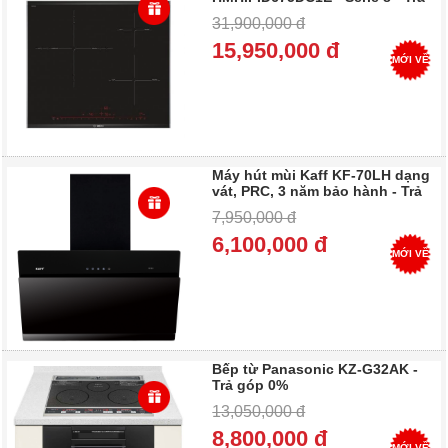
góp 0%
31,900,000 đ
15,950,000 đ
MỚI VỀ
Máy hút mùi Kaff KF-70LH dạng
vát, PRC, 3 năm bảo hành - Trả
góp 0%
7,950,000 đ
6,100,000 đ
MỚI VỀ
Bếp từ Panasonic KZ-G32AK -
Trả góp 0%
13,050,000 đ
8,800,000 đ
MỚI VỀ