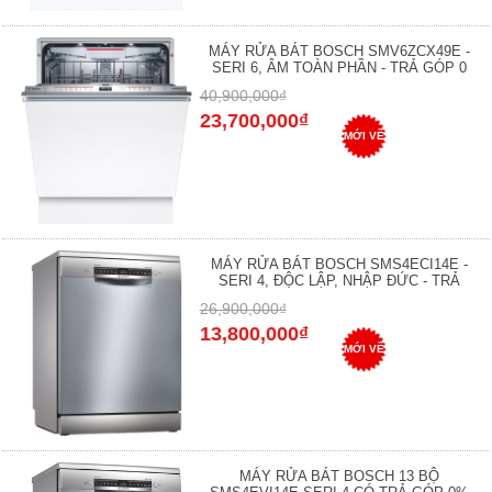
MÁY RỬA BÁT BOSCH SMV6ZCX49E -
SERI 6, ÂM TOÀN PHẦN - TRẢ GÓP 0
40,900,000₫
23,700,000₫
MỚI VỀ
MÁY RỬA BÁT BOSCH SMS4ECI14E -
SERI 4, ĐỘC LẬP, NHẬP ĐỨC - TRẢ
26,900,000₫
13,800,000₫
MỚI VỀ
MÁY RỬA BÁT BOSCH 13 BỘ