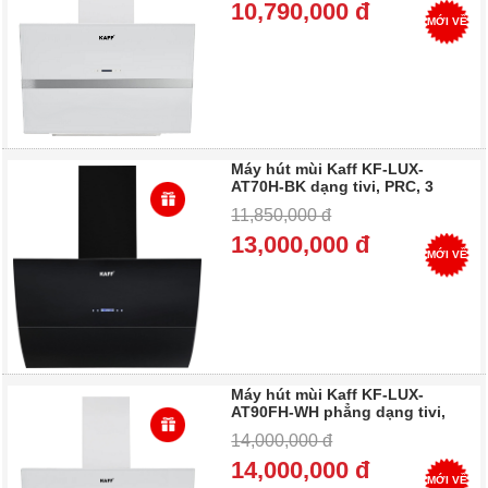
10,790,000 đ
MỚI VỀ
Máy hút mùi Kaff KF-LUX-
AT70H-BK dạng tivi, PRC, 3
năm bảo hành - Trả góp
11,850,000 đ
13,000,000 đ
MỚI VỀ
Máy hút mùi Kaff KF-LUX-
AT90FH-WH phẳng dạng tivi,
PRC, 3 năm bảo hành -Trả góp
14,000,000 đ
0%
14,000,000 đ
MỚI VỀ