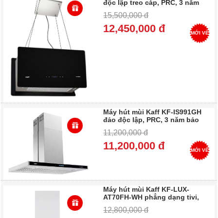
độc lập treo cáp, PRC, 3 năm
bảo hành - Trả góp 0%
15,500,000 đ
12,450,000 đ
MỚI VỀ
Máy hút mùi Kaff KF-IS991GH
đảo độc lập, PRC, 3 năm bảo
hành - Trả góp 0%
11,200,000 đ
11,200,000 đ
MỚI VỀ
Máy hút mùi Kaff KF-LUX-
AT70FH-WH phẳng dạng tivi,
PRC, 3 năm bảo hành - Trả góp
12,800,000 đ
0%