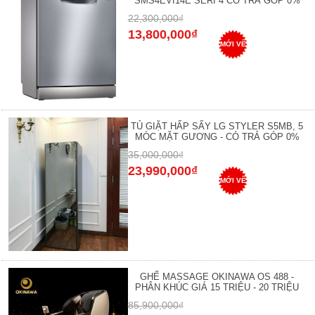
SMS4EVI14E SERI 4 CÓ TRẢ GÓP 0%
22,300,000₫
13,800,000₫
MỚI VỀ
TỦ GIẶT HẤP SẤY LG STYLER S5MB, 5
MÓC MẶT GƯƠNG - CÓ TRẢ GÓP 0%
35,000,000₫
23,990,000₫
MỚI VỀ
GHẾ MASSAGE OKINAWA OS 488 -
PHÂN KHÚC GIÁ 15 TRIỆU - 20 TRIỆU
85,900,000₫