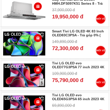
HMH.DFS097K51 Series 8 - Trả
góp 0%
37,900,000 đ
19,950,000 đ
MỚI VỀ
Smart Tivi LG OLED 4K 83 Inch
OLED83C3PSA - Trả góp 0% (
83C3 )
149,890,000 đ
72,300,000 đ
MỚI VỀ
Tivi LG OLED evo
OLED77G3PSA 77 inch 2023 4K
Smart TV Màn hình lớn - Trả
109,900,000 đ
góp 0%
75,790,000 đ
MỚI VỀ
Tivi LG OLED evo
OLED65G3PSA 65 inch 2023 4K
Smart TV - Trả góp 0%
69,890,000 đ