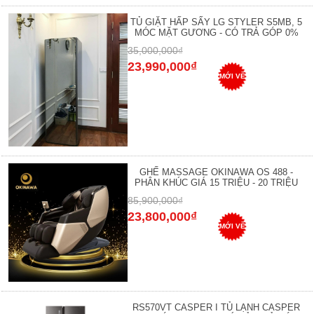
TỦ GIẶT HẤP SẤY LG STYLER S5MB, 5
MÓC MẶT GƯƠNG - CÓ TRẢ GÓP 0%
35,000,000₫
23,990,000₫
MỚI VỀ
GHẾ MASSAGE OKINAWA OS 488 -
PHÂN KHÚC GIÁ 15 TRIỆU - 20 TRIỆU
85,900,000₫
23,800,000₫
MỚI VỀ
RS570VT CASPER I TỦ LẠNH CASPER