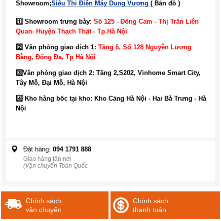
Showroom;
Siêu Thị Điện Máy Dung Vượng
( Bản đồ )
1️⃣ Showroom trưng bày:
Số 125 - Đồng Cam - Thị Trấn Liên
Quan- Huyện Thạch Thất - Tp.Hà Nội
2️⃣ Văn phòng giao dịch 1:
Tầng 6, Số 128 Nguyễn Lương
Bằng, Đống Đa
, Tp Hà Nội
3️⃣
Văn phòng giao dịch 2: Tầng 2,S202, Vinhome Smart City,
Tây Mỗ, Đại Mỗ, Hà Nội
4️⃣ Kho hàng bốc tại kho: Kho Cảng Hà Nội - Hai Bà Trưng - Hà
Nội
Đặt hàng:
094 1791 888
Giao hàng tận nơi
(Vận chuyển Toàn Quốc
Chính sách
Chính sách
vận chuyển
thanh toán