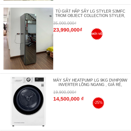
TỦ GIẶT HẤP SẤY LG STYLER S3MFC
TROM OBJECT COLLECTION STYLER,
35,000,000₫
23,990,000₫
MỚI VỀ
MÁY SẤY HEATPUMP LG 9KG DVHP09W
INVERTER LỒNG NGANG , GIÁ RẺ,
19,900,000₫
14,500,000 ₫
-25%