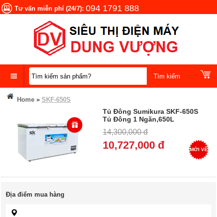
094 1791 888
Tư vấn miễn phí (24/7):
DANH
Home
»
SKF-650S
MỤC
Tủ Đông Sumikura SKF-650S
SẢN
Tủ Đông 1 Ngăn,650L
PHẨM
,1710*760*880 - Trả góp 0%
14,300,000 đ
10,727,000 đ
MỚI VỀ
Địa điểm mua hàng