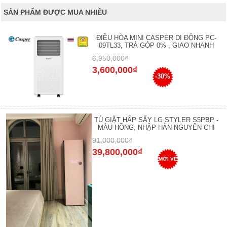
SẢN PHẨM ĐƯỢC MUA NHIỀU
ĐIỀU HÒA MINI CASPER DI ĐỘNG PC-
09TL33, TRẢ GÓP 0% , GIAO NHANH
6,950,000₫
3,600,000₫
-30%
TỦ GIẶT HẤP SẤY LG STYLER S5PBP -
MÀU HỒNG, NHẬP HÀN NGUYÊN CHI
91,000,000₫
39,800,000₫
MỚI VỀ