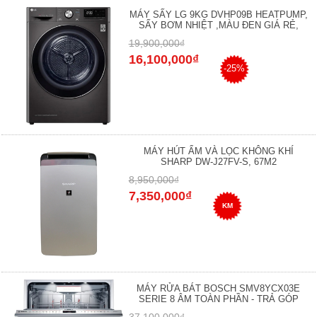
MÁY SẤY LG 9KG DVHP09B HEATPUMP,
SẤY BƠM NHIỆT ,MÀU ĐEN GIÁ RẺ,
19,900,000₫
16,100,000₫
-25%
MÁY HÚT ẨM VÀ LỌC KHÔNG KHÍ
SHARP DW-J27FV-S, 67M2
8,950,000₫
7,350,000₫
KM
MÁY RỬA BÁT BOSCH SMV8YCX03E
SERIE 8 ÂM TOÀN PHẦN - TRẢ GÓP
37,100,000₫