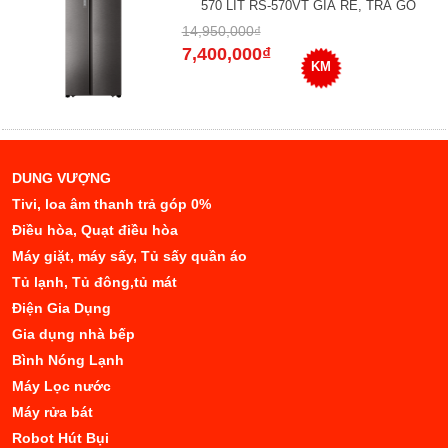
570 LÍT RS-570VT GIÁ RẺ, TRẢ GÓ
14,950,000₫
7,400,000₫
KM
DUNG VƯỢNG
Tivi, loa âm thanh trả góp 0%
Điều hòa, Quạt điều hòa
Máy giặt, máy sấy, Tủ sấy quần áo
Tủ lạnh, Tủ đông,tủ mát
Điện Gia Dụng
Gia dụng nhà bếp
Bình Nóng Lạnh
Máy Lọc nước
Máy rửa bát
Robot Hút Bụi