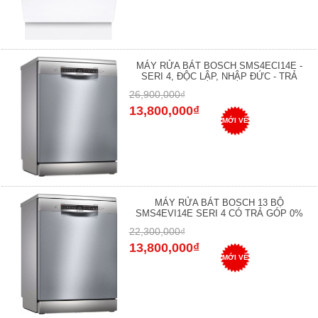
MÁY RỬA BÁT BOSCH SMS4ECI14E -
SERI 4, ĐỘC LẬP, NHẬP ĐỨC - TRẢ
26,900,000₫
13,800,000₫
MỚI VỀ
MÁY RỬA BÁT BOSCH 13 BỘ
SMS4EVI14E SERI 4 CÓ TRẢ GÓP 0%
22,300,000₫
13,800,000₫
MỚI VỀ