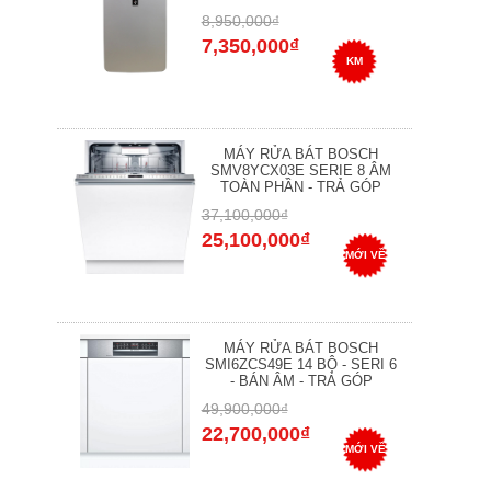
8,950,000₫
7,350,000₫
KM
MÁY RỬA BÁT BOSCH
SMV8YCX03E SERIE 8 ÂM
TOÀN PHẦN - TRẢ GÓP
37,100,000₫
25,100,000₫
MỚI VỀ
MÁY RỬA BÁT BOSCH
SMI6ZCS49E 14 BỘ - SERI 6
- BÁN ÂM - TRẢ GÓP
49,900,000₫
22,700,000₫
MỚI VỀ