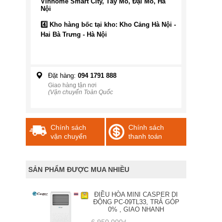
Vinhome Smart City, Tây Mỗ, Đại Mỗ, Hà
Nội
4️⃣ Kho hàng bốc tại kho: Kho Cảng Hà Nội -
Hai Bà Trưng - Hà Nội
Đặt hàng:
094 1791 888
Giao hàng tận nơi
(Vận chuyển Toàn Quốc
Chính sách
Chính sách
vận chuyển
thanh toán
SẢN PHẨM ĐƯỢC MUA NHIỀU
ĐIỀU HÒA MINI CASPER DI
ĐỘNG PC-09TL33, TRẢ GÓP
0% , GIAO NHANH