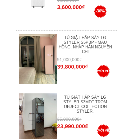
6,950,000₫
3,600,000₫
-30%
TỦ GIẶT HẤP SẤY LG
STYLER S5PBP - MÀU
HỒNG, NHẬP HÀN NGUYÊN
CHI
91,000,000₫
39,800,000₫
MỚI VỀ
TỦ GIẶT HẤP SẤY LG
STYLER S3MFC TROM
OBJECT COLLECTION
STYLER,
35,000,000₫
23,990,000₫
MỚI VỀ