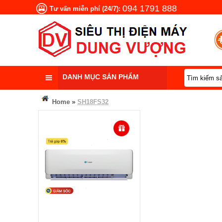
094 1791 888
Tư vấn miễn phí (24/7):
DANH MỤC SẢN PHẨM
Home
»
SH18FS32