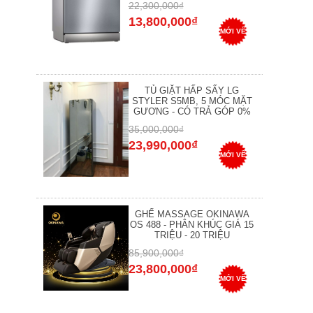
22,300,000₫
13,800,000₫
MỚI VỀ
TỦ GIẶT HẤP SẤY LG
STYLER S5MB, 5 MÓC MẶT
GƯƠNG - CÓ TRẢ GÓP 0%
35,000,000₫
23,990,000₫
MỚI VỀ
GHẾ MASSAGE OKINAWA
OS 488 - PHÂN KHÚC GIÁ 15
TRIỆU - 20 TRIỆU
85,900,000₫
23,800,000₫
MỚI VỀ