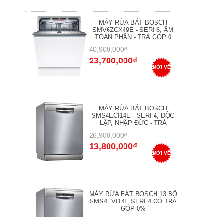
MÁY RỬA BÁT BOSCH
SMV6ZCX49E - SERI 6, ÂM
TOÀN PHẦN - TRẢ GÓP 0
40,900,000₫
23,700,000₫
MỚI VỀ
MÁY RỬA BÁT BOSCH
SMS4ECI14E - SERI 4, ĐỘC
LẬP, NHẬP ĐỨC - TRẢ
26,900,000₫
13,800,000₫
MỚI VỀ
MÁY RỬA BÁT BOSCH 13 BỘ
SMS4EVI14E SERI 4 CÓ TRẢ
GÓP 0%