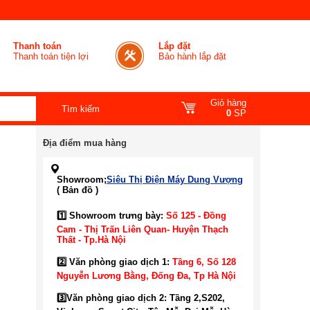
Thanh toán
Lắp đặt
Thanh toán tiện lợi
Bảo hành lắp đặt
Giỏ hàng
0
SP
Địa điểm mua hàng
Showroom;
Siêu Thị Điện Máy Dung Vượng
( Bản đồ )
1️⃣ Showroom trưng bày:
Số 125 - Đồng
Cam - Thị Trấn Liên Quan- Huyện Thạch
Thất - Tp.Hà Nội
2️⃣ Văn phòng giao dịch 1:
Tầng 6, Số 128
Nguyễn Lương Bằng, Đống Đa
, Tp Hà Nội
3️⃣
Văn phòng giao dịch 2: Tầng 2,S202,