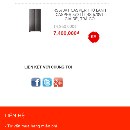
RS570VT CASPER I TỦ LẠNH
CASPER 570 LÍT RS-570VT
GIÁ RẺ, TRẢ GÓ
14,950,000₫
7,400,000₫
KM
LIÊN KẾT VỚI CHÚNG TÔI
LIÊN HỆ
- Tư vấn mua hàng miễn phí