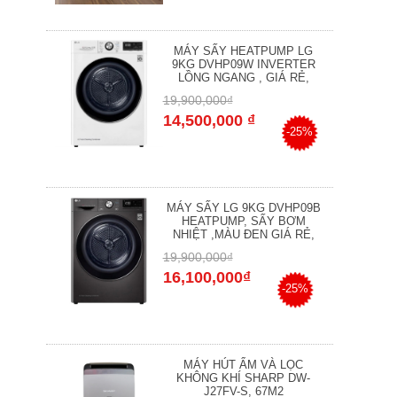
MÁY SẤY HEATPUMP LG
9KG DVHP09W INVERTER
LỒNG NGANG , GIÁ RẺ,
19,900,000₫
14,500,000 ₫
-25%
MÁY SẤY LG 9KG DVHP09B
HEATPUMP, SẤY BƠM
NHIỆT ,MÀU ĐEN GIÁ RẺ,
19,900,000₫
16,100,000₫
-25%
MÁY HÚT ẨM VÀ LỌC
KHÔNG KHÍ SHARP DW-
J27FV-S, 67M2