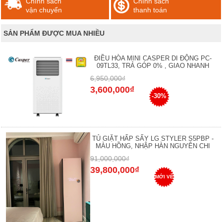
Chính sách
Chính sách
vận chuyển
thanh toán
SẢN PHẨM ĐƯỢC MUA NHIỀU
ĐIỀU HÒA MINI CASPER DI ĐỘNG PC-
09TL33, TRẢ GÓP 0% , GIAO NHANH
6,950,000₫
3,600,000₫
-30%
TỦ GIẶT HẤP SẤY LG STYLER S5PBP -
MÀU HỒNG, NHẬP HÀN NGUYÊN CHI
91,000,000₫
39,800,000₫
MỚI VỀ