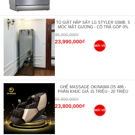
TỦ GIẶT HẤP SẤY LG STYLER S5MB, 5
MÓC MẶT GƯƠNG - CÓ TRẢ GÓP 0%
35,000,000₫
23,990,000₫
MỚI VỀ
GHẾ MASSAGE OKINAWA OS 488 -
PHÂN KHÚC GIÁ 15 TRIỆU - 20 TRIỆU
85,900,000₫
23,800,000₫
MỚI VỀ