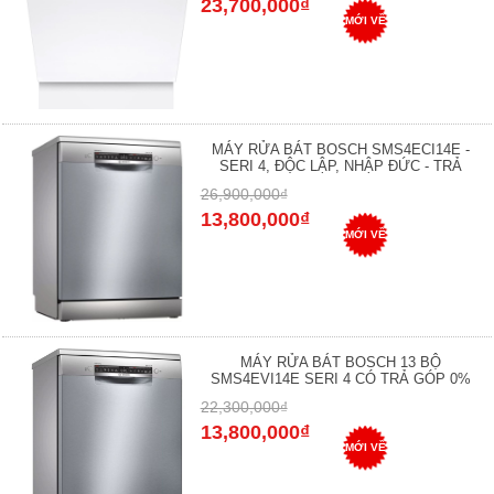
23,700,000₫
MỚI VỀ
MÁY RỬA BÁT BOSCH SMS4ECI14E -
SERI 4, ĐỘC LẬP, NHẬP ĐỨC - TRẢ
26,900,000₫
13,800,000₫
MỚI VỀ
MÁY RỬA BÁT BOSCH 13 BỘ
SMS4EVI14E SERI 4 CÓ TRẢ GÓP 0%
22,300,000₫
13,800,000₫
MỚI VỀ