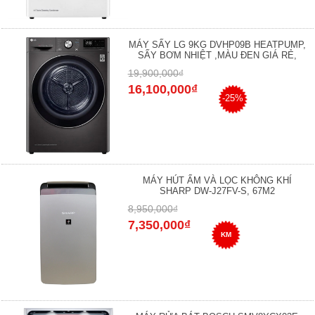
MÁY SẤY LG 9KG DVHP09B HEATPUMP,
SẤY BƠM NHIỆT ,MÀU ĐEN GIÁ RẺ,
19,900,000₫
16,100,000₫
-25%
MÁY HÚT ẨM VÀ LỌC KHÔNG KHÍ
SHARP DW-J27FV-S, 67M2
8,950,000₫
7,350,000₫
KM