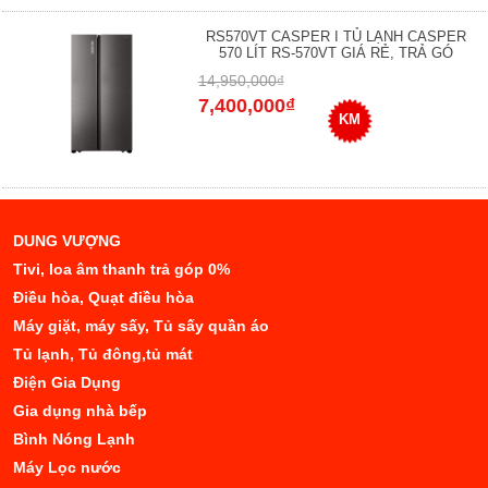
RS570VT CASPER I TỦ LẠNH CASPER
570 LÍT RS-570VT GIÁ RẺ, TRẢ GÓ
14,950,000₫
7,400,000₫
KM
DUNG VƯỢNG
Tivi, loa âm thanh trả góp 0%
Điều hòa, Quạt điều hòa
Máy giặt, máy sấy, Tủ sấy quần áo
Tủ lạnh, Tủ đông,tủ mát
Điện Gia Dụng
Gia dụng nhà bếp
Bình Nóng Lạnh
Máy Lọc nước