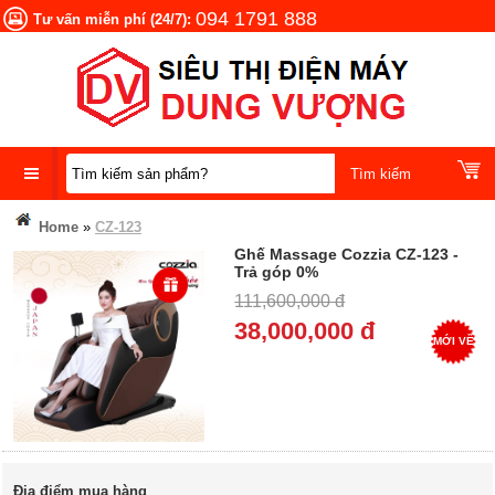
094 1791 888
Tư vấn miễn phí (24/7):
DANH
Home
»
CZ-123
MỤC
Ghế Massage Cozzia CZ-123 -
SẢN
Trả góp 0%
PHẨM
111,600,000 đ
38,000,000 đ
MỚI VỀ
Địa điểm mua hàng