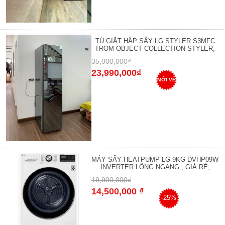
TỦ GIẶT HẤP SẤY LG STYLER S3MFC
TROM OBJECT COLLECTION STYLER,
35,000,000₫
23,990,000₫
MỚI VỀ
MÁY SẤY HEATPUMP LG 9KG DVHP09W
INVERTER LỒNG NGANG , GIÁ RẺ,
19,900,000₫
14,500,000 ₫
-25%