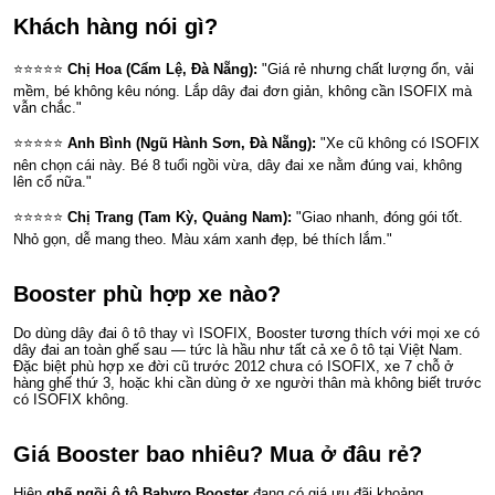
Khách hàng nói gì?
⭐⭐⭐⭐⭐
Chị Hoa (Cẩm Lệ, Đà Nẵng):
"Giá rẻ nhưng chất lượng ổn, vải
mềm, bé không kêu nóng. Lắp dây đai đơn giản, không cần ISOFIX mà
vẫn chắc."
⭐⭐⭐⭐⭐
Anh Bình (Ngũ Hành Sơn, Đà Nẵng):
"Xe cũ không có ISOFIX
nên chọn cái này. Bé 8 tuổi ngồi vừa, dây đai xe nằm đúng vai, không
lên cổ nữa."
⭐⭐⭐⭐⭐
Chị Trang (Tam Kỳ, Quảng Nam):
"Giao nhanh, đóng gói tốt.
Nhỏ gọn, dễ mang theo. Màu xám xanh đẹp, bé thích lắm."
Booster phù hợp xe nào?
Do dùng dây đai ô tô thay vì ISOFIX, Booster tương thích với mọi xe có
dây đai an toàn ghế sau — tức là hầu như tất cả xe ô tô tại Việt Nam.
Đặc biệt phù hợp xe đời cũ trước 2012 chưa có ISOFIX, xe 7 chỗ ở
hàng ghế thứ 3, hoặc khi cần dùng ở xe người thân mà không biết trước
có ISOFIX không.
Giá Booster bao nhiêu? Mua ở đâu rẻ?
Hiện
ghế ngồi ô tô Babyro Booster
đang có giá ưu đãi khoảng