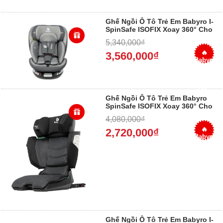
Ghế Ngồi Ô Tô Trẻ Em Babyro I-
SpinSafe ISOFIX Xoay 360° Cho
Bé 0-12 Tuổi 2026
5,340,000₫
🔥
3,560,000₫
Babyro
I-
SpinSafe
– Giá
Tốt –
Giao
Ghế Ngồi Ô Tô Trẻ Em Babyro
Toàn
SpinSafe ISOFIX Xoay 360° Cho
Quốc
Bé 0-12 Tuổi 2026
4,080,000₫
🔥
2,720,000₫
Babyro
SpinSafe
– Giá
Tốt –
Giao
Toàn
Quốc
Ghế Ngồi Ô Tô Trẻ Em Babyro I-