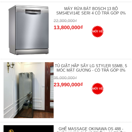
MÁY RỬA BÁT BOSCH 13 BỘ
SMS4EVI14E SERI 4 CÓ TRẢ GÓP 0%
22,300,000₫
13,800,000₫
MỚI VỀ
TỦ GIẶT HẤP SẤY LG STYLER S5MB, 5
MÓC MẶT GƯƠNG - CÓ TRẢ GÓP 0%
35,000,000₫
23,990,000₫
MỚI VỀ
GHẾ MASSAGE OKINAWA OS 488 -