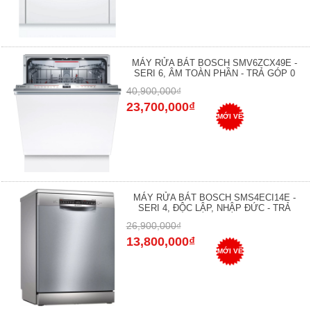
MÁY RỬA BÁT BOSCH SMV6ZCX49E -
SERI 6, ÂM TOÀN PHẦN - TRẢ GÓP 0
40,900,000₫
23,700,000₫
MỚI VỀ
MÁY RỬA BÁT BOSCH SMS4ECI14E -
SERI 4, ĐỘC LẬP, NHẬP ĐỨC - TRẢ
26,900,000₫
13,800,000₫
MỚI VỀ