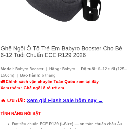
Ghế Ngồi Ô Tô Trẻ Em Babyro Booster Cho Bé
6-12 Tuổi Chuẩn ECE R129 2026
Model:
Babyro Booster |
Hãng:
Babyro |
Độ tuổi:
6–12 tuổi (125–
150cm) |
Bảo hành:
6 tháng
🚛 Chính sách vận chuyển Toàn Quốc xem tại đây
Xem thêm : Ghế ngồi ô tô trẻ em
🔥 Ưu đãi:
Xem giá Flash Sale hôm nay →
TÍNH NĂNG NỔI BẬT
Đạt tiêu chuẩn
ECE R129 (i-Size)
— an toàn chuẩn châu Âu