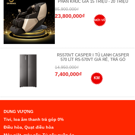
PHÂN KHÚC GIÁ 15 TRIỆU - 20 TRIỆU
85,900,000₫
23,800,000₫
MỚI VỀ
RS570VT CASPER I TỦ LẠNH CASPER
570 LÍT RS-570VT GIÁ RẺ, TRẢ GÓ
14,950,000₫
7,400,000₫
KM
DUNG VƯỢNG
Tivi, loa âm thanh trả góp 0%
Điều hòa, Quạt điều hòa