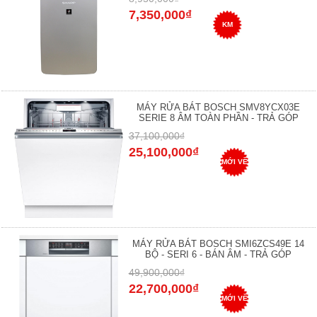
7,350,000₫
KM
MÁY RỬA BÁT BOSCH SMV8YCX03E
SERIE 8 ÂM TOÀN PHẦN - TRẢ GÓP
37,100,000₫
25,100,000₫
MỚI VỀ
MÁY RỬA BÁT BOSCH SMI6ZCS49E 14
BỘ - SERI 6 - BÁN ÂM - TRẢ GÓP
49,900,000₫
22,700,000₫
MỚI VỀ