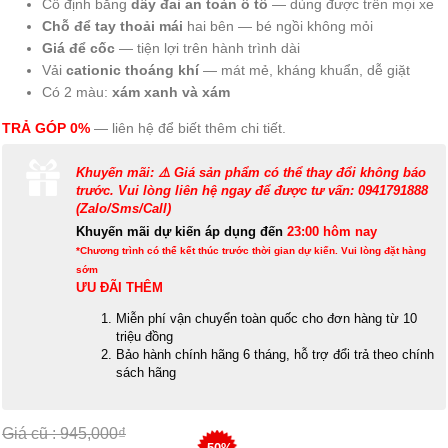
Cố định bằng
dây đai an toàn ô tô
— dùng được trên mọi xe
Chỗ để tay thoải mái
hai bên — bé ngồi không mỏi
Giá để cốc
— tiện lợi trên hành trình dài
Vải
cationic thoáng khí
— mát mẻ, kháng khuẩn, dễ giặt
Có 2 màu:
xám xanh và xám
TRẢ GÓP 0%
— liên hệ để biết thêm chi tiết.
Khuyến mãi: ⚠️ Giá sản phẩm có thể thay đổi không báo
trước. Vui lòng liên hệ ngay để được tư vấn: 0941791888
(Zalo/Sms/Call)
Khuyến mãi dự kiến áp dụng đến
23:00 hôm nay
*Chương trình có thể kết thúc trước thời gian dự kiến. Vui lòng đặt hàng
sớm
ƯU ĐÃI THÊM
Miễn phí vận chuyển toàn quốc cho đơn hàng từ 10
triệu đồng
Bảo hành chính hãng 6 tháng, hỗ trợ đổi trả theo chính
sách hãng
Giá cũ : 945,000₫