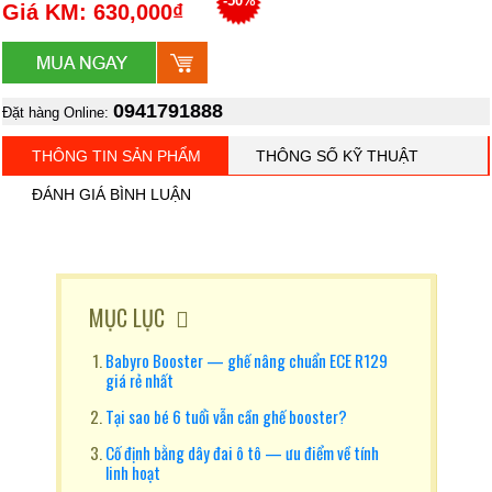
-50%
Giá KM: 630,000₫
0941791888
Đặt hàng Online:
THÔNG TIN SẢN PHẨM
THÔNG SỐ KỸ THUẬT
ĐÁNH GIÁ BÌNH LUẬN
MỤC LỤC
Babyro Booster — ghế nâng chuẩn ECE R129
giá rẻ nhất
Tại sao bé 6 tuổi vẫn cần ghế booster?
Cố định bằng dây đai ô tô — ưu điểm về tính
linh hoạt