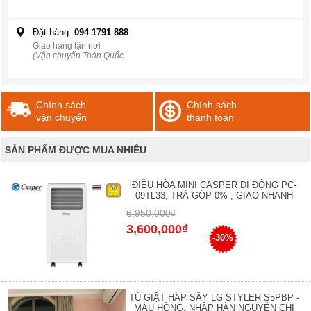
Đặt hàng:
094 1791 888
Giao hàng tận nơi
(Vận chuyển Toàn Quốc
Chính sách
Chính sách
vận chuyển
thanh toán
SẢN PHẨM ĐƯỢC MUA NHIỀU
ĐIỀU HÒA MINI CASPER DI ĐỘNG PC-
09TL33, TRẢ GÓP 0% , GIAO NHANH
6,950,000₫
3,600,000₫
-30%
TỦ GIẶT HẤP SẤY LG STYLER S5PBP -
MÀU HỒNG, NHẬP HÀN NGUYÊN CHI