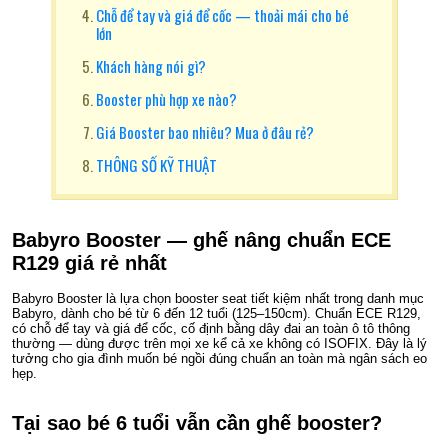
Chỗ để tay và giá để cốc — thoải mái cho bé
lớn
Khách hàng nói gì?
Booster phù hợp xe nào?
Giá Booster bao nhiêu? Mua ở đâu rẻ?
THÔNG SỐ KỸ THUẬT
Babyro Booster — ghế nâng chuẩn ECE
R129 giá rẻ nhất
Babyro Booster là lựa chọn booster seat tiết kiệm nhất trong danh mục
Babyro, dành cho bé từ 6 đến 12 tuổi (125–150cm). Chuẩn ECE R129,
có chỗ để tay và giá để cốc, cố định bằng dây đai an toàn ô tô thông
thường — dùng được trên mọi xe kể cả xe không có ISOFIX. Đây là lý
tưởng cho gia đình muốn bé ngồi đúng chuẩn an toàn mà ngân sách eo
hẹp.
Tại sao bé 6 tuổi vẫn cần ghế booster?