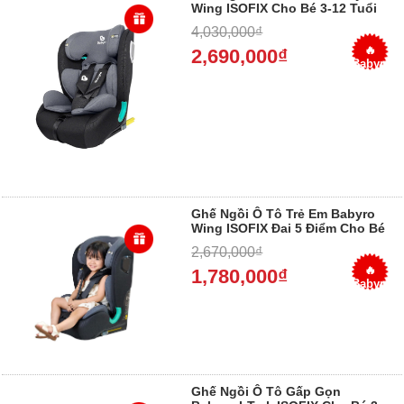
Wing ISOFIX Cho Bé 3-12 Tuổi
Chuẩn ECE R129 2026
4,030,000₫
🔥
2,690,000₫
Babyro
I-Wing
– Giá
Tốt –
Giao
Toàn
Quốc
Ghế Ngồi Ô Tô Trẻ Em Babyro
Wing ISOFIX Đai 5 Điểm Cho Bé
3-12 Tuổi 2026
2,670,000₫
🔥
1,780,000₫
Babyro
Wing
– Giá
Tốt –
Giao
Toàn
Quốc
Ghế Ngồi Ô Tô Gấp Gọn