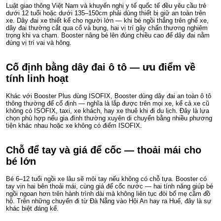
Luật giao thông Việt Nam và khuyến nghị y tế quốc tế đều yêu cầu trẻ
dưới 12 tuổi hoặc dưới 135–150cm phải dùng thiết bị giữ an toàn trên
xe. Dây đai xe thiết kế cho người lớn — khi bé ngồi thẳng trên ghế xe,
dây đai thường cắt qua cổ và bụng, hai vị trí gây chấn thương nghiêm
trọng khi va chạm. Booster nâng bé lên đúng chiều cao để dây đai nằm
đúng vị trí vai và hông.
Cố định bằng dây đai ô tô — ưu điểm về
tính linh hoạt
Khác với Booster Plus dùng ISOFIX, Booster dùng dây đai an toàn ô tô
thông thường để cố định — nghĩa là lắp được trên mọi xe, kể cả xe cũ
không có ISOFIX, taxi, xe khách, hay xe thuê khi đi du lịch. Đây là lựa
chọn phù hợp nếu gia đình thường xuyên di chuyển bằng nhiều phương
tiện khác nhau hoặc xe không có điểm ISOFIX.
Chỗ để tay và giá để cốc — thoải mái cho
bé lớn
Bé 6–12 tuổi ngồi xe lâu sẽ mỏi tay nếu không có chỗ tựa. Booster có
tay vịn hai bên thoải mái, cùng giá để cốc nước — hai tính năng giúp bé
ngồi ngoan hơn trên hành trình dài mà không liên tục đòi bố mẹ cầm đồ
hộ. Trên những chuyến đi từ Đà Nẵng vào Hội An hay ra Huế, đây là sự
khác biệt đáng kể.