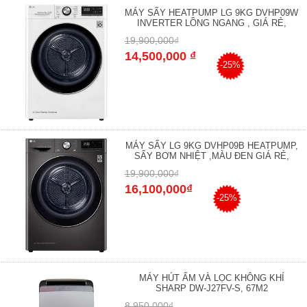
MÁY SẤY HEATPUMP LG 9KG DVHP09W
INVERTER LỒNG NGANG , GIÁ RẺ,
19,900,000₫
14,500,000 ₫
-25%
MÁY SẤY LG 9KG DVHP09B HEATPUMP,
SẤY BƠM NHIỆT ,MÀU ĐEN GIÁ RẺ,
19,900,000₫
16,100,000₫
-25%
MÁY HÚT ẨM VÀ LỌC KHÔNG KHÍ
SHARP DW-J27FV-S, 67M2
8,950,000₫