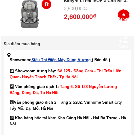
Babyro I-Trek ISOFIX Cho Bé 3-
12 Tuổi ECE R129 2026
3,900,000₫
🔥
2,600,000₫
Babyro
I-Trek
– Giá
Tốt –
Giao
Toàn
Địa điểm mua hàng
Quốc
Showroom;
Siêu Thị Điện Máy Dung Vượng
( Bản đồ )
1️⃣ Showroom trưng bày:
Số 125 - Đồng Cam - Thị Trấn Liên
Quan- Huyện Thạch Thất - Tp.Hà Nội
2️⃣ Văn phòng giao dịch 1:
Tầng 6, Số 128 Nguyễn Lương
Bằng, Đống Đa
, Tp Hà Nội
3️⃣
Văn phòng giao dịch 2: Tầng 2,S202, Vinhome Smart City,
Tây Mỗ, Đại Mỗ, Hà Nội
4️⃣ Kho hàng bốc tại kho: Kho Cảng Hà Nội - Hai Bà Trưng - Hà
Nội