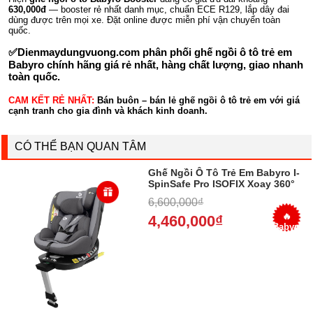
630,000đ
— booster rẻ nhất danh mục, chuẩn ECE R129, lắp dây đai
dùng được trên mọi xe. Đặt online được miễn phí vận chuyển toàn
quốc.
✅
Dienmaydungvuong.com
phân phối ghế ngồi ô tô trẻ em
Babyro chính hãng giá rẻ nhất, hàng chất lượng, giao nhanh
toàn quốc.
CAM KẾT RẺ NHẤT:
Bán buôn – bán lẻ ghế ngồi ô tô trẻ em với giá
cạnh tranh cho gia đình và khách kinh doanh.
CÓ THỂ BẠN QUAN TÂM
Ghế Ngồi Ô Tô Trẻ Em Babyro I-
SpinSafe Pro ISOFIX Xoay 360°
Cho Bé 0-12 Tuổi 2026
6,600,000₫
🔥
4,460,000₫
Babyro
I-
SpinSafe
Pro –
Giá
Tốt –
Giao
Toàn
Quốc