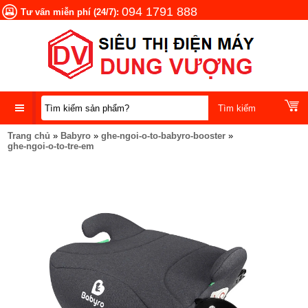
094 1791 888
Tư vấn miễn phí (24/7):
Trang chủ
»
Babyro
»
ghe-ngoi-o-to-babyro-booster
»
DANH
ghe-ngoi-o-to-tre-em
MỤC
SẢN
PHẨM