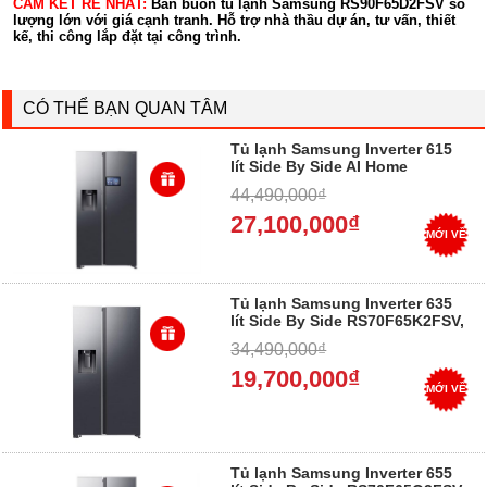
CAM KẾT RẺ NHẤT:
Bán buôn tủ lạnh Samsung RS90F65D2FSV số
lượng lớn với giá cạnh tranh. Hỗ trợ nhà thầu dự án, tư vấn, thiết
kế, thi công lắp đặt tại công trình.
CÓ THỂ BẠN QUAN TÂM
Tủ lạnh Samsung Inverter 615
lít Side By Side AI Home
RS90F65D2FSV, Trả Góp 0%
44,490,000₫
27,100,000₫
MỚI VỀ
Tủ lạnh Samsung Inverter 635
lít Side By Side RS70F65K2FSV,
Trả Góp 0%
34,490,000₫
19,700,000₫
MỚI VỀ
Tủ lạnh Samsung Inverter 655