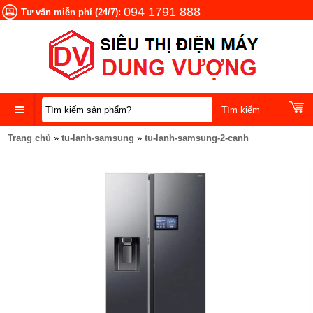
094 1791 888
Tư vấn miễn phí (24/7):
Trang chủ
»
tu-lanh-samsung
»
tu-lanh-samsung-2-canh
DANH
MỤC
SẢN
PHẨM