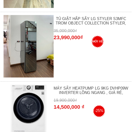
TỦ GIẶT HẤP SẤY LG STYLER S3MFC
TROM OBJECT COLLECTION STYLER,
35,000,000₫
23,990,000₫
MỚI VỀ
MÁY SẤY HEATPUMP LG 9KG DVHP09W
INVERTER LỒNG NGANG , GIÁ RẺ,
19,900,000₫
14,500,000 ₫
-25%