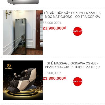
TỦ GIẶT HẤP SẤY LG STYLER S5MB, 5
MÓC MẶT GƯƠNG - CÓ TRẢ GÓP 0%
35,000,000₫
23,990,000₫
MỚI VỀ
GHẾ MASSAGE OKINAWA OS 488 -
PHÂN KHÚC GIÁ 15 TRIỆU - 20 TRIỆU
85,900,000₫
23,800,000₫
MỚI VỀ