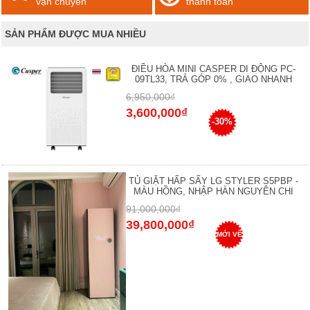
vận chuyển
thanh toán
SẢN PHẨM ĐƯỢC MUA NHIỀU
ĐIỀU HÒA MINI CASPER DI ĐỘNG PC-
09TL33, TRẢ GÓP 0% , GIAO NHANH
6,950,000₫
3,600,000₫
-30%
TỦ GIẶT HẤP SẤY LG STYLER S5PBP -
MÀU HỒNG, NHẬP HÀN NGUYÊN CHI
91,000,000₫
39,800,000₫
MỚI VỀ