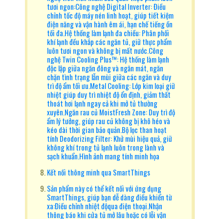
tươi ngon:Công nghệ Digital Inverter: Điều
chỉnh tốc độ máy nén linh hoạt, giúp tiết kiệm
điện năng và vận hành êm ái, hạn chế tiếng ồn
tối đa.Hệ thống làm lạnh đa chiều: Phân phối
khí lạnh đều khắp các ngăn tủ, giữ thực phẩm
luôn tươi ngon và không bị mất nước.Công
nghệ Twin Cooling Plus™: Hệ thống làm lạnh
độc lập giữa ngăn đông và ngăn mát, ngăn
chặn tình trạng lẫn mùi giữa các ngăn và duy
trì độ ẩm tối ưu.Metal Cooling: Lớp kim loại giữ
nhiệt giúp duy trì nhiệt độ ổn định, giảm thất
thoát hơi lạnh ngay cả khi mở tủ thường
xuyên.Ngăn rau củ MoistFresh Zone: Duy trì độ
ẩm lý tưởng, giúp rau củ không bị khô héo và
kéo dài thời gian bảo quản.Bộ lọc than hoạt
tính Deodorizing Filter: Khử mùi hiệu quả, giữ
không khí trong tủ lạnh luôn trong lành và
sạch khuẩn.Hình ảnh mang tính minh họa
Kết nối thông minh qua SmartThings
Sản phẩm này có thể kết nối với ứng dụng
SmartThings, giúp bạn dễ dàng điều khiển từ
xa:Điều chỉnh nhiệt độqua điện thoại.Nhận
thông báo khi cửa tủ mở lâu hoặc có lỗi vận