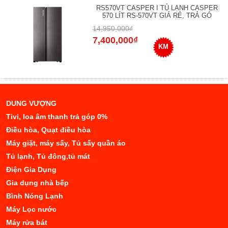
RS570VT CASPER I TỦ LẠNH CASPER
570 LÍT RS-570VT GIÁ RẺ, TRẢ GÓ
14,950,000₫
7,400,000₫
KM
DUNG VƯỢNG
Tivi, loa âm thanh trả góp 0%
Điều hòa, Quạt điều hòa
Máy giặt, máy sấy, Tủ sấy quần áo
Tủ lạnh, Tủ đông,tủ mát
Điện Gia Dụng
Gia dụng nhà bếp
Bình Nóng Lạnh
Máy Lọc nước
Máy rửa bát