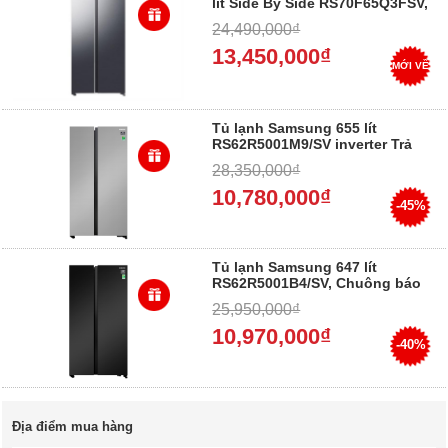
lít Side By Side RS70F65Q3FSV,
Trả Góp 0%
24,490,000₫
13,450,000₫
MỚI VỀ
Tủ lạnh Samsung 655 lít
RS62R5001M9/SV inverter Trả
góp 0%
28,350,000₫
10,780,000₫
-45%
Tủ lạnh Samsung 647 lít
RS62R5001B4/SV, Chuông báo
khi quên đóng cửa, 2 ngăn rau
25,950,000₫
củ quả, Viền tủ mỏng
SpaceMax tăng thêm không
10,970,000₫
-40%
gian lưu trữ thực phẩm
Địa điểm mua hàng