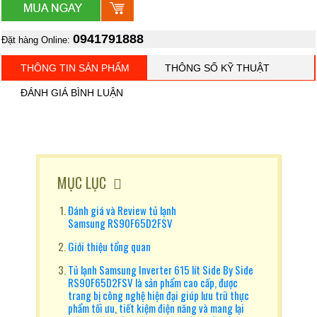
0941791888
Đặt hàng Online:
THÔNG TIN SẢN PHẨM
THÔNG SỐ KỸ THUẬT
ĐÁNH GIÁ BÌNH LUẬN
MỤC LỤC
Đánh giá và Review tủ lạnh
Samsung RS90F65D2FSV
Giới thiệu tổng quan
Tủ lạnh Samsung Inverter 615 lít Side By Side
RS90F65D2FSV là sản phẩm cao cấp, được
trang bị công nghệ hiện đại giúp lưu trữ thực
phẩm tối ưu, tiết kiệm điện năng và mang lại