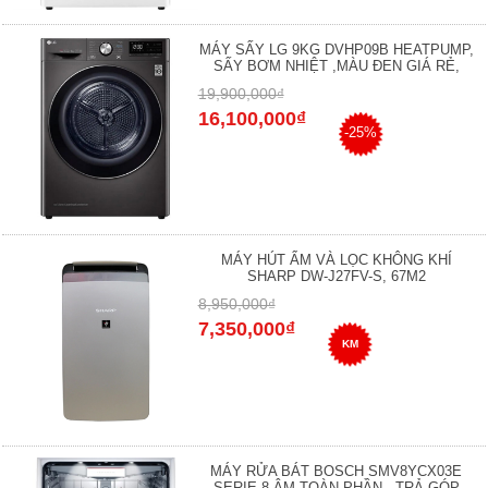
MÁY SẤY LG 9KG DVHP09B HEATPUMP,
SẤY BƠM NHIỆT ,MÀU ĐEN GIÁ RẺ,
19,900,000₫
16,100,000₫
-25%
MÁY HÚT ẨM VÀ LỌC KHÔNG KHÍ
SHARP DW-J27FV-S, 67M2
8,950,000₫
7,350,000₫
KM
MÁY RỬA BÁT BOSCH SMV8YCX03E
SERIE 8 ÂM TOÀN PHẦN - TRẢ GÓP