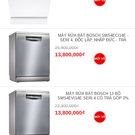
MỚI VỀ
MÁY RỬA BÁT BOSCH SMS4ECI14E -
SERI 4, ĐỘC LẬP, NHẬP ĐỨC - TRẢ
26,900,000₫
13,800,000₫
MỚI VỀ
MÁY RỬA BÁT BOSCH 13 BỘ
SMS4EVI14E SERI 4 CÓ TRẢ GÓP 0%
22,300,000₫
13,800,000₫
MỚI VỀ