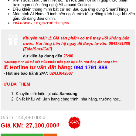
Kiểm soát chặt chẽ nhiệt độ, lan tỏa đều hơi lạnh giúp thực phẩm
tươi ngon nhờ công nghệ All-around Cooling.
Điều khiển thông minh bất cứ nơi đâu qua ứng dụng SmartThings.
Màn hình AI Home 9 inch bên ngoài cửa tủ tự động kích hoạt khi đến
gần, dễ dàng điều chỉnh.
TRẢ GÓP 0%, 0 Đ QUA THẺ TÍN DỤNG
Khuyến mãi: ⚠️ Giá sản phẩm có thể thay đổi không báo
trước. Vui lòng liên hệ ngay để được tư vấn: 0941791888
(Zalo/Sms/Call)
dự kiến áp dụng đến
23:00
*Chương trình có thể kết thúc trước thời gian dự kiến. Vui lòng đặt hàng sớm
✆ Hotline tư vấn đặt hàng:
094 1791 888
-
Hotline bảo hành 24/7:
02433842687
ƯU ĐÃI THÊM
Khuyến mãi hiện tại của
Samsung
Chiết khấu với đơn hàng công trình, nhà hàng, trường học...
Giá cũ : 44,490,000₫
-64%
Giá KM: 27,100,000₫