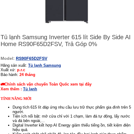
Tủ lạnh Samsung Inverter 615 lít Side By Side AI
Home RS90F65D2FSV, Trả Góp 0%
Model:
RS90F65D2FSV
Hãng sản xuất:
Tủ lạnh Samsung
Xuất xứ:
p.r.c
Bảo hành:
24 tháng
🚛Chính sách vận chuyển Toàn Quốc xem tại đây
Xem thêm :
Tủ lạnh
TÍNH NĂNG MỚI
Dung tích 615 lít đáp ứng nhu cầu lưu trữ thực phẩm gia đình trên 5
người.
Tiện ích nổi bật: mở cửa chỉ với 1 chạm, làm đá tự động, lấy nước
và đá bên ngoài,...
Digital Inverter kết hợp AI Energy giảm thiểu tiếng ồn, tiết kiệm điện
hiệu quả.