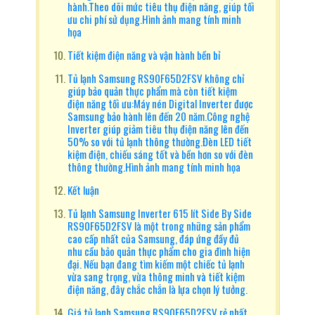
hành.Theo dõi mức tiêu thụ điện năng, giúp tối
ưu chi phí sử dụng.Hình ảnh mang tính minh
họa
Tiết kiệm điện năng và vận hành bền bỉ
Tủ lạnh Samsung RS90F65D2FSV không chỉ
giúp bảo quản thực phẩm mà còn tiết kiệm
điện năng tối ưu:Máy nén Digital Inverter được
Samsung bảo hành lên đến 20 năm.Công nghệ
Inverter giúp giảm tiêu thụ điện năng lên đến
50% so với tủ lạnh thông thường.Đèn LED tiết
kiệm điện, chiếu sáng tốt và bền hơn so với đèn
thông thường.Hình ảnh mang tính minh họa
Kết luận
Tủ lạnh Samsung Inverter 615 lít Side By Side
RS90F65D2FSV là một trong những sản phẩm
cao cấp nhất của Samsung, đáp ứng đầy đủ
nhu cầu bảo quản thực phẩm cho gia đình hiện
đại. Nếu bạn đang tìm kiếm một chiếc tủ lạnh
vừa sang trọng, vừa thông minh và tiết kiệm
điện năng, đây chắc chắn là lựa chọn lý tưởng.
Giá tủ lạnh Samsung RS90F65D2FSV rẻ nhất