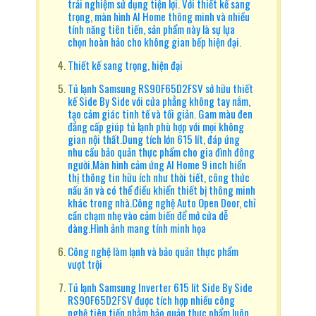
trải nghiệm sử dụng tiện lợi. Với thiết kế sang
trọng, màn hình AI Home thông minh và nhiều
tính năng tiên tiến, sản phẩm này là sự lựa
chọn hoàn hảo cho không gian bếp hiện đại.
Thiết kế sang trọng, hiện đại
Tủ lạnh Samsung RS90F65D2FSV sở hữu thiết
kế Side By Side với cửa phẳng không tay nắm,
tạo cảm giác tinh tế và tối giản. Gam màu đen
đẳng cấp giúp tủ lạnh phù hợp với mọi không
gian nội thất.Dung tích lớn 615 lít, đáp ứng
nhu cầu bảo quản thực phẩm cho gia đình đông
người.Màn hình cảm ứng AI Home 9 inch hiển
thị thông tin hữu ích như thời tiết, công thức
nấu ăn và có thể điều khiển thiết bị thông minh
khác trong nhà.Công nghệ Auto Open Door, chỉ
cần chạm nhẹ vào cảm biến để mở cửa dễ
dàng.Hình ảnh mang tính minh họa
Công nghệ làm lạnh và bảo quản thực phẩm
vượt trội
Tủ lạnh Samsung Inverter 615 lít Side By Side
RS90F65D2FSV được tích hợp nhiều công
nghệ tiên tiến nhằm bảo quản thực phẩm luôn