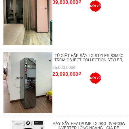
39,800,000₫
MỚI VỀ
TỦ GIẶT HẤP SẤY LG STYLER S3MFC
TROM OBJECT COLLECTION STYLER,
35,000,000₫
23,990,000₫
MỚI VỀ
MÁY SẤY HEATPUMP LG 9KG DVHP09W
INVERTER LỒNG NGANG , GIÁ RẺ,