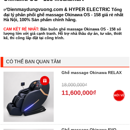
✅D
ienmaydungvuong.com & HYPER ELECTRIC
Tổng
đại lý phân phối ghế massage Okinawa OS - 158 giá rẻ nhất
Hà Nội, 100% Sản phẩm chính hãng.
CAM KẾT RẺ NHẤT:
Bán buôn ghế massage Okinawa OS - 158 số
lượng lớn với giá cạnh tranh. Hỗ trợ nhà thầu dự án, tư vấn, thiết
kế, thi công lắp đặt tại công trình.
CÓ THỂ BẠN QUAN TÂM
Ghế massage Okinawa RELAX
18,000,000₫
11,600,000₫
MỚI VỀ
Ghế massage Okinawa EVO