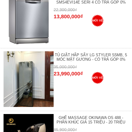
SMS4EVI14E SERI 4 CÓ TRẢ GÓP 0%
22,300,000₫
13,800,000₫
MỚI VỀ
TỦ GIẶT HẤP SẤY LG STYLER S5MB, 5
MÓC MẶT GƯƠNG - CÓ TRẢ GÓP 0%
35,000,000₫
23,990,000₫
MỚI VỀ
GHẾ MASSAGE OKINAWA OS 488 -
PHÂN KHÚC GIÁ 15 TRIỆU - 20 TRIỆU
85,900,000₫