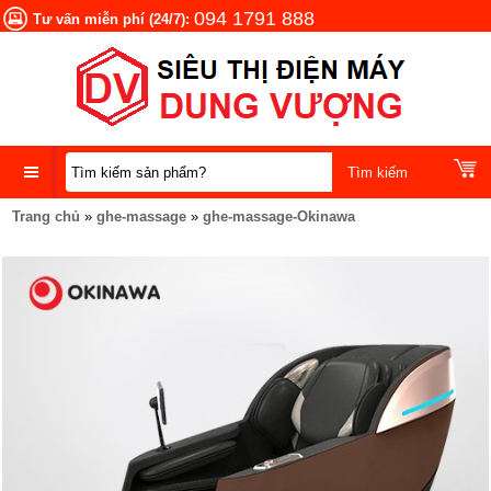
094 1791 888
Tư vấn miễn phí (24/7):
Trang chủ
»
ghe-massage
»
ghe-massage-Okinawa
DANH
MỤC
SẢN
PHẨM