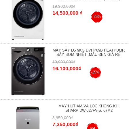
19,900,000₫
14,500,000 ₫
-25%
MÁY SẤY LG 9KG DVHP09B HEATPUMP,
SẤY BƠM NHIỆT ,MÀU ĐEN GIÁ RẺ,
19,900,000₫
16,100,000₫
-25%
MÁY HÚT ẨM VÀ LỌC KHÔNG KHÍ
SHARP DW-J27FV-S, 67M2
8,950,000₫
7,350,000₫
KM