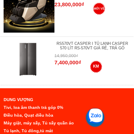
23,800,000₫
MỚI VỀ
RS570VT CASPER I TỦ LẠNH CASPER
570 LÍT RS-570VT GIÁ RẺ, TRẢ GÓ
14,950,000₫
7,400,000₫
KM
DUNG VƯỢNG
Tivi, loa âm thanh trả góp 0%
Điều hòa, Quạt điều hòa
Máy giặt, máy sấy, Tủ sấy quần áo
Tủ lạnh, Tủ đông,tủ mát