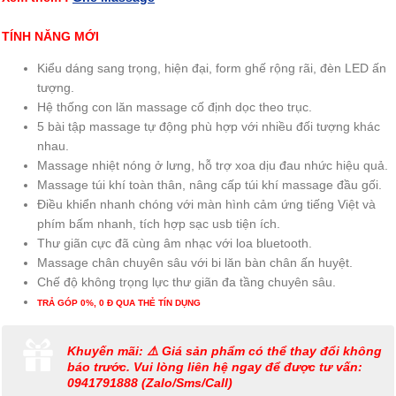
TÍNH NĂNG MỚI
Kiểu dáng sang trọng, hiện đại, form ghế rộng rãi, đèn LED ấn
tượng.
Hệ thống con lăn massage cố định dọc theo trục.
5 bài tập massage tự động phù hợp với nhiều đối tượng khác
nhau.
Massage nhiệt nóng ở lưng, hỗ trợ xoa dịu đau nhức hiệu quả.
Massage túi khí toàn thân, nâng cấp túi khí massage đầu gối.
Điều khiển nhanh chóng với màn hình cảm ứng tiếng Việt và
phím bấm nhanh, tích hợp sạc usb tiện ích.
Thư giãn cực đã cùng âm nhạc với loa bluetooth.
Massage chân chuyên sâu với bi lăn bàn chân ấn huyệt.
Chế độ không trọng lực thư giãn đa tầng chuyên sâu.
TRẢ GÓP 0%, 0 Đ QUA THẺ TÍN DỤNG
Khuyến mãi: ⚠️ Giá sản phẩm có thể thay đổi không
báo trước. Vui lòng liên hệ ngay để được tư vấn:
0941791888 (Zalo/Sms/Call)