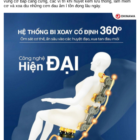
vùng cơ bắp căng cứng, các vị trí khí huyết kém lưu thông, làm mềm
cơ và xoa dịu những cơn đau âm ỉ tồn đọng lâu ngày.