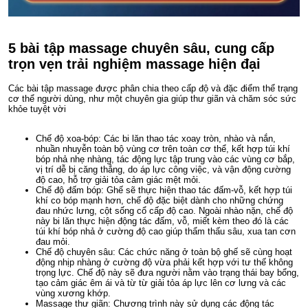
5 bài tập massage chuyên sâu, cung cấp
trọn vẹn trải nghiệm massage hiện đại
Các bài tập massage được phân chia theo cấp độ và đặc điểm thể trạng
cơ thể người dùng, như một chuyên gia giúp thư giãn và chăm sóc sức
khỏe tuyệt vời
Chế độ xoa-bóp: Các bi lăn thao tác xoay tròn, nhào và nắn,
nhuần nhuyễn toàn bộ vùng cơ trên toàn cơ thể, kết hợp túi khí
bóp nhả nhẹ nhàng, tác động lực tập trung vào các vùng cơ bắp,
vị trí dễ bị căng thẳng, do áp lực công việc, và vận động cường
độ cao, hỗ trợ giải tỏa cảm giác mệt mỏi.
Chế độ đấm bóp: Ghế sẽ thực hiện thao tác đấm-vỗ, kết hợp túi
khí co bóp mạnh hơn, chế độ đặc biệt dành cho những chứng
đau nhức lưng, cột sống cổ cấp độ cao. Ngoài nhào nặn, chế độ
này bi lăn thực hiện động tác đấm, vỗ, miết kèm theo đó là các
túi khí bóp nhả ở cường độ cao giúp thẩm thấu sâu, xua tan cơn
đau mỏi.
Chế độ chuyên sâu: Các chức năng ở toàn bộ ghế sẽ cùng hoạt
động nhịp nhàng ở cường độ vừa phải kết hợp với tư thế không
trọng lực. Chế độ này sẽ đưa người nằm vào trạng thái bay bổng,
tạo cảm giác êm ái và từ từ giải tỏa áp lực lên cơ lưng và các
vùng xương khớp.
Massage thư giãn: Chương trình này sử dụng các động tác