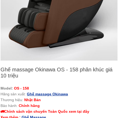
Ghế massage Okinawa OS - 158 phân khúc giá
10 triệu
Model:
OS - 158
Hãng sản xuất:
Ghế massage Okinawa
Thương hiệu:
Nhật Bản
Bảo hành:
Chính hãng
🚛Chính sách vận chuyển Toàn Quốc xem tại đây
Xem thêm :
Ghế Massage