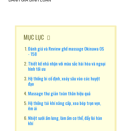
ĐÁNH GIÁ BÌNH LUẬN
MỤC LỤC
Đánh giá và Review ghế massage Okinawa OS
- 158
Thiết kế nhã nhặn với màu sắc hài hòa và ngoại
hình tối ưu
Hệ thống bi cố định, xoáy sâu vào các huyệt
đạo
Massage thư giãn toàn thân hiệu quả
Hệ thống túi khí nâng cấp, xoa bóp trọn vẹn,
êm ái
Nhiệt sưởi ấm lưng, làm ấm cơ thể, đẩy lùi hàn
khí