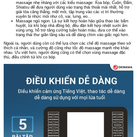
massage nhẹ nhàng với các kiểu massage: Xoa bóp, Cuộn, Đấm,
Shiatsu để đưa người dùng vào trạng thái thoải mái nhất, hỗ trợ
giải tỏa căng thẳng, mệt mỏi, tập trung vào các vị trí thường
xuyên bị nhức mỏi như cô, vai, lưng, eo…
Massage ngủ ngon: Là sự kết hợp hoàn hảo giữa thao tác bấm
huyệt, túi khí bóp nhả đồng bộ, đều đặn kết hợp nhiệt sưởi ấm
vùng ưng, hỗ trợ tăng cường tuần hoàn máu, đưa cơ thể vào
trạng thái thư giãn tầng sâu và dễ dàng chìm vào giấc ngủ hơn.
Ngoài ra, người dùng còn có thể lựa chọn các chế độ massage theo sở
thích cá nhân, và cường độ cũng như tốc độ massage mạnh nhẹ khác
nhau. Ưu việt hơn, người dùng cũng có thể chọn vùng massage đặc
thù, điều chỉnh túi khí co bóp.