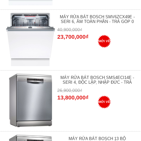
MÁY RỬA BÁT BOSCH SMV6ZCX49E -
SERI 6, ÂM TOÀN PHẦN - TRẢ GÓP 0
40,900,000₫
23,700,000₫
MỚI VỀ
MÁY RỬA BÁT BOSCH SMS4ECI14E -
SERI 4, ĐỘC LẬP, NHẬP ĐỨC - TRẢ
26,900,000₫
13,800,000₫
MỚI VỀ
MÁY RỬA BÁT BOSCH 13 BỘ