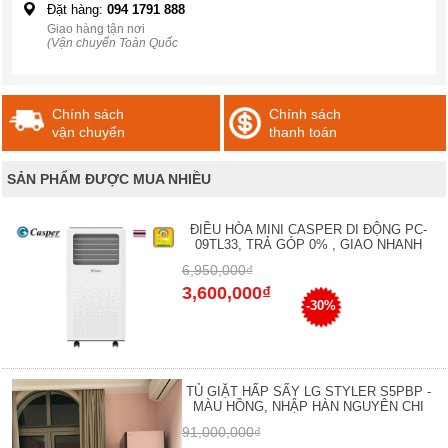
Đặt hàng:
094 1791 888
Giao hàng tận nơi
(Vận chuyển Toàn Quốc
Chính sách
Chính sách
vận chuyển
thanh toán
SẢN PHẨM ĐƯỢC MUA NHIỀU
ĐIỀU HÒA MINI CASPER DI ĐỘNG PC-
09TL33, TRẢ GÓP 0% , GIAO NHANH
6,950,000₫
3,600,000₫
-30%
TỦ GIẶT HẤP SẤY LG STYLER S5PBP -
MÀU HỒNG, NHẬP HÀN NGUYÊN CHI
91,000,000₫