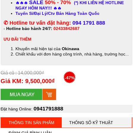
SALE
50% - 70%
🔥🔥🔥
(*)
KHI LIÊN HỆ HOTLINE
NGAY HÔM NAY!!! 🔥🔥
Tuyển Sỉ/Đại Lý/Ctv Bán Hàng Toàn Quốc
✆ Hotline tư vấn đặt hàng:
094 1791 888
-
Hotline bảo hành 24/7:
02433842687
ƯU ĐÃI THÊM
Khuyến mãi hiện tại của
Okinawa
Chiết khấu với đơn hàng công trình, nhà hàng, trường học...
Giá cũ : 14,000,000₫
-47%
Giá KM: 9,500,000₫
0941791888
Đặt hàng Online:
THÔNG TIN SẢN PHẨM
THÔNG SỐ KỸ THUẬT