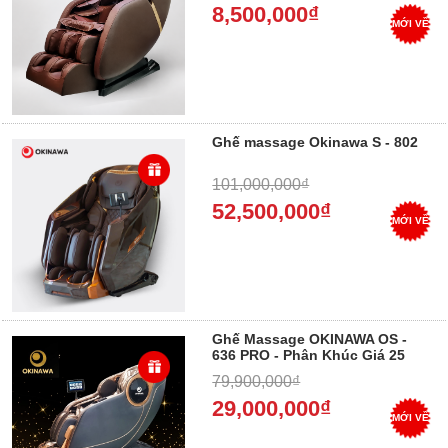
8,500,000₫
MỚI VỀ
Ghế massage Okinawa S - 802
101,000,000₫
52,500,000₫
MỚI VỀ
Ghế Massage OKINAWA OS -
636 PRO - Phân Khúc Giá 25
triệu - 35 triệu - Trả góp 0%
79,900,000₫
29,000,000₫
MỚI VỀ