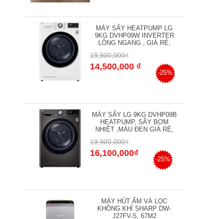
MÁY SẤY HEATPUMP LG
9KG DVHP09W INVERTER
LỒNG NGANG , GIÁ RẺ,
19,900,000₫
14,500,000 ₫
-25%
MÁY SẤY LG 9KG DVHP09B
HEATPUMP, SẤY BƠM
NHIỆT ,MÀU ĐEN GIÁ RẺ,
19,900,000₫
16,100,000₫
-25%
MÁY HÚT ẨM VÀ LỌC
KHÔNG KHÍ SHARP DW-
J27FV-S, 67M2