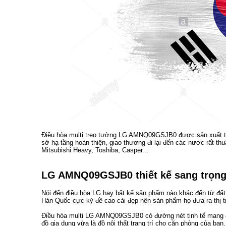
Điều hòa multi treo tường LG AMNQ09GSJB0 được sản xuất tại
sở hạ tầng hoàn thiện, giao thương đi lại đến các nước rất thuậ
Mitsubishi Heavy, Toshiba, Casper...
LG AMNQ09GSJB0 thiết kế sang trọng,
Nói đến điều hòa LG hay bất kể sản phẩm nào khác đến từ đấ
Hàn Quốc cực kỳ đề cao cái đẹp nên sản phẩm họ đưa ra thị 
Điều hòa multi LG AMNQ09GSJB0 có đường nét tinh tế mang đế
đồ gia dụng vừa là đồ nội thất trang trí cho căn phòng của bạn.