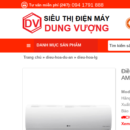
094 1791 888
Tư vấn miễn phí (24/7):
DANH MỤC SẢN PHẨM
Trang chủ
»
dieu-hoa-du-an
»
dieu-hoa-lg
Điề
AM
Mod
Hãng
Xuất
Bảo
🚛Ch
Xem