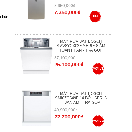
8,950,000₫
7,350,000₫
c bán
KM
MÁY RỬA BÁT BOSCH
SMV8YCX03E SERIE 8 ÂM
TOÀN PHẦN - TRẢ GÓP
37,100,000₫
25,100,000₫
MỚI VỀ
MÁY RỬA BÁT BOSCH
SMI6ZCS49E 14 BỘ - SERI 6
- BÁN ÂM - TRẢ GÓP
49,900,000₫
22,700,000₫
MỚI VỀ