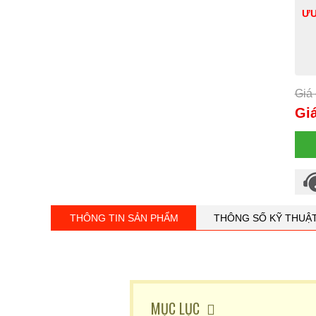
ƯU
Giá 
Giá
THÔNG TIN SẢN PHẨM
THÔNG SỐ KỸ THUẬ
MỤC LỤC