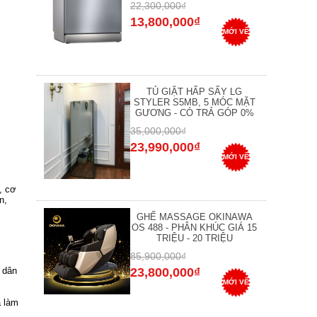
22,300,000₫
13,800,000₫
MỚI VỀ
TỦ GIẶT HẤP SẤY LG
STYLER S5MB, 5 MÓC MẶT
GƯƠNG - CÓ TRẢ GÓP 0%
35,000,000₫
23,990,000₫
MỚI VỀ
, cơ
n,
GHẾ MASSAGE OKINAWA
OS 488 - PHÂN KHÚC GIÁ 15
TRIỆU - 20 TRIỆU
85,900,000₫
 dân
23,800,000₫
MỚI VỀ
a làm