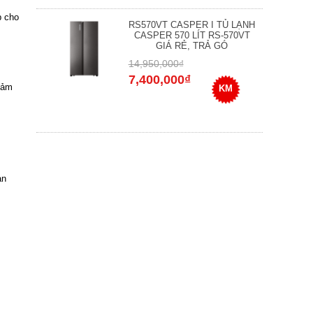
p cho
RS570VT CASPER I TỦ LẠNH
CASPER 570 LÍT RS-570VT
GIÁ RẺ, TRẢ GÓ
14,950,000₫
7,400,000₫
cảm
KM
ạn