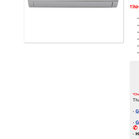
TÍN
*Chư
Th
-
G
-
G
✆ 
-
H