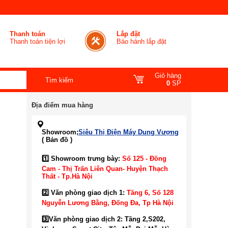
Thanh toán
Lắp đặt
Thanh toán tiện lợi
Bảo hành lắp đặt
Giỏ hàng
0
SP
Địa điểm mua hàng
Showroom;
Siêu Thị Điện Máy Dung Vượng
( Bản đồ )
1️⃣ Showroom trưng bày:
Số 125 - Đồng
Cam - Thị Trấn Liên Quan- Huyện Thạch
Thất - Tp.Hà Nội
2️⃣ Văn phòng giao dịch 1:
Tầng 6, Số 128
Nguyễn Lương Bằng, Đống Đa
, Tp Hà Nội
3️⃣
Văn phòng giao dịch 2: Tầng 2,S202,