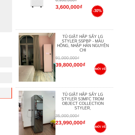
6,950,000₫
3,600,000₫
-30%
TỦ GIẶT HẤP SẤY LG
STYLER S5PBP - MÀU
HỒNG, NHẬP HÀN NGUYÊN
CHI
91,000,000₫
39,800,000₫
MỚI VỀ
TỦ GIẶT HẤP SẤY LG
STYLER S3MFC TROM
OBJECT COLLECTION
STYLER,
35,000,000₫
23,990,000₫
MỚI VỀ