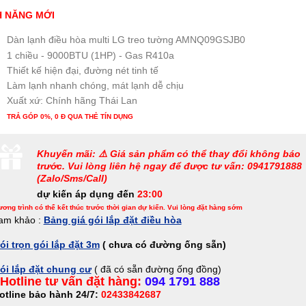
H NĂNG MỚI
Dàn lạnh điều hòa multi LG treo tường AMNQ09GSJB0
1 chiều - 9000BTU (1HP) - Gas R410a
Thiết kế hiện đại, đường nét tinh tế
Làm lạnh nhanh chóng, mát lạnh dễ chịu
Xuất xứ: Chính hãng Thái Lan
TRẢ GÓP 0%, 0 Đ QUA THẺ TÍN DỤNG
Khuyến mãi: ⚠️ Giá sản phẩm có thể thay đổi không báo
trước. Vui lòng liên hệ ngay để được tư vấn: 0941791888
(Zalo/Sms/Call)
dự kiến áp dụng đến
23:00
ơng trình có thể kết thúc trước thời gian dự kiến. Vui lòng đặt hàng sớm
am khảo :
Bảng giá gói lắp đặt điều hòa
ói trọn gói lắp đặt 3m
( chưa có đường ống sẵn)
ói lắp đặt chung cư
( đã có sẵn đường ống đồng)
Hotline tư vấn đặt hàng:
094 1791 888
otline bảo hành 24/7:
02433842687