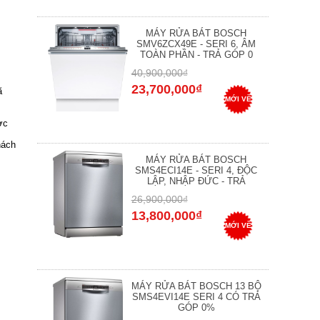
MÁY RỬA BÁT BOSCH
SMV6ZCX49E - SERI 6, ÂM
TOÀN PHẦN - TRẢ GÓP 0
40,900,000₫
23,700,000₫
ã
MỚI VỀ
ợc
hách
MÁY RỬA BÁT BOSCH
SMS4ECI14E - SERI 4, ĐỘC
LẬP, NHẬP ĐỨC - TRẢ
26,900,000₫
13,800,000₫
MỚI VỀ
MÁY RỬA BÁT BOSCH 13 BỘ
SMS4EVI14E SERI 4 CÓ TRẢ
GÓP 0%