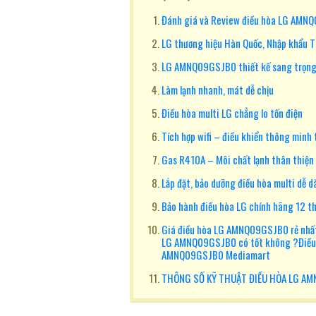
Đánh giá và Review điều hòa LG AMN
LG thương hiệu Hàn Quốc, Nhập khẩu T
LG AMNQ09GSJB0 thiết kế sang trọng,
Làm lạnh nhanh, mát dễ chịu
Điều hòa multi LG chẳng lo tốn điện
Tích hợp wifi – điều khiển thông minh 
Gas R410A – Môi chất lạnh thân thiện 
Lắp đặt, bảo dưỡng điều hòa multi dễ d
Bảo hành điều hòa LG chính hãng 12 t
Giá điều hòa LG AMNQ09GSJB0 rẻ nhất
LG AMNQ09GSJB0 có tốt không ?Điều
AMNQ09GSJB0 Mediamart
THÔNG SỐ KỸ THUẬT ĐIỀU HÒA LG A