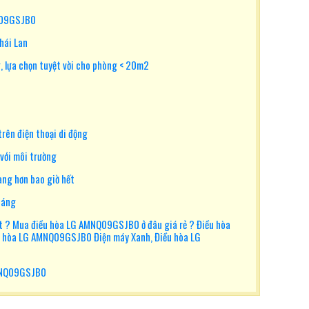
Q09GSJB0
hái Lan
 lựa chọn tuyệt vời cho phòng < 20m2
trên điện thoại di động
với môi trường
àng hơn bao giờ hết
háng
 ? Mua điều hòa LG AMNQ09GSJB0 ở đâu giá rẻ ? Điều hòa
 hòa LG AMNQ09GSJB0 Điện máy Xanh, Điều hòa LG
MNQ09GSJB0