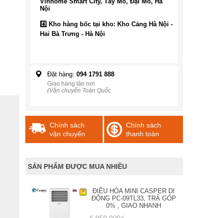
Vinhome Smart City, Tây Mỗ, Đại Mỗ, Hà
Nội
4️⃣ Kho hàng bốc tại kho: Kho Cảng Hà Nội -
Hai Bà Trưng - Hà Nội
Đặt hàng:
094 1791 888
Giao hàng tận nơi
(Vận chuyển Toàn Quốc
Chính sách
Chính sách
vận chuyển
thanh toán
SẢN PHẨM ĐƯỢC MUA NHIỀU
ĐIỀU HÒA MINI CASPER DI
ĐỘNG PC-09TL33, TRẢ GÓP
0% , GIAO NHANH