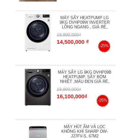
MÁY SẤY HEATPUMP LG
9KG DVHP09W INVERTER
LỒNG NGANG , GIÁ RẺ,
19,900,000₫
14,500,000 ₫
-25%
MÁY SẤY LG 9KG DVHP09B
HEATPUMP, SẤY BƠM
NHIỆT ,MÀU ĐEN GIÁ RẺ,
19,900,000₫
16,100,000₫
-25%
MÁY HÚT ẨM VÀ LỌC
KHÔNG KHÍ SHARP DW-
J27FV-S, 67M2