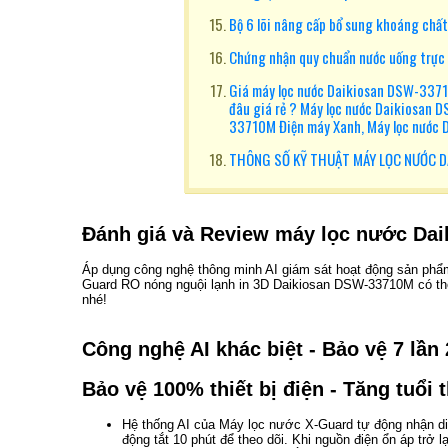
Bộ 6 lõi nâng cấp bổ sung khoáng chất
Chứng nhận quy chuẩn nước uống trực t
Giá máy lọc nước Daikiosan DSW-3371
đâu giá rẻ ? Máy lọc nước Daikiosan
33710M Điện máy Xanh, Máy lọc nước
THÔNG SỐ KỸ THUẬT MÁY LỌC NƯỚC 
Đánh giá và Review máy lọc nước Da
Áp dụng công nghệ thông minh AI giám sát hoạt động sản phẩ
Guard RO nóng nguội lạnh in 3D Daikiosan DSW-33710M có thể 
nhé!
Công nghệ AI khác biệt - Bảo vệ 7 lần 
Bảo vệ 100% thiết bị điện - Tăng tuổi t
Hệ thống AI của Máy lọc nước X-Guard tự động nhận di
động tắt 10 phút để theo dõi. Khi nguồn điện ổn áp trở 