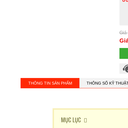
ƯU
Giá 
Giá
THÔNG TIN SẢN PHẨM
THÔNG SỐ KỸ THUẬ
MỤC LỤC