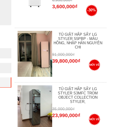
6,950,000₫
3,600,000₫
-30%
TỦ GIẶT HẤP SẤY LG
STYLER S5PBP - MÀU
HỒNG, NHẬP HÀN NGUYÊN
CHI
91,000,000₫
39,800,000₫
MỚI VỀ
TỦ GIẶT HẤP SẤY LG
STYLER S3MFC TROM
OBJECT COLLECTION
STYLER,
35,000,000₫
23,990,000₫
MỚI VỀ