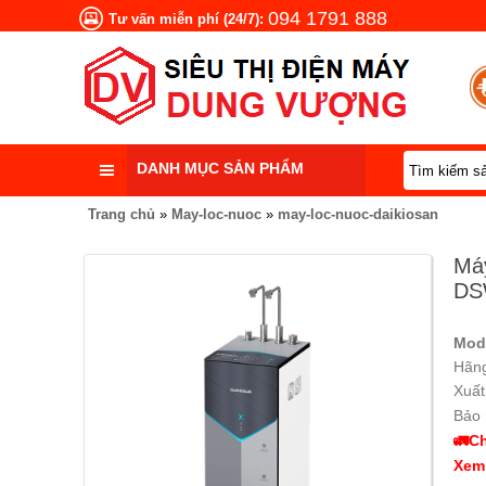
094 1791 888
Tư vấn miễn phí (24/7):
DANH MỤC SẢN PHẨM
Trang chủ
»
May-loc-nuoc
»
may-loc-nuoc-daikiosan
Máy
DS
Mod
Hãng
Xuất
Bảo 
🚛Ch
Xem