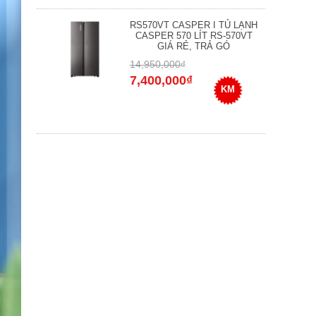
RS570VT CASPER I TỦ LẠNH
CASPER 570 LÍT RS-570VT
GIÁ RẺ, TRẢ GÓ
14,950,000₫
7,400,000₫
KM