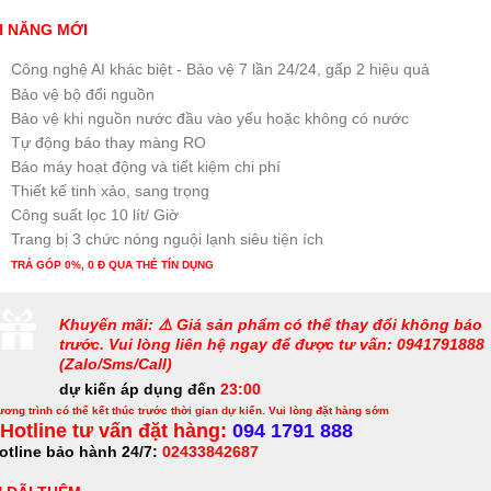
H NĂNG MỚI
Công nghệ AI khác biệt - Bảo vệ 7 lần 24/24, gấp 2 hiệu quả
Bảo vệ bộ đổi nguồn
Bảo vệ khi nguồn nước đầu vào yếu hoặc không có nước
Tự động báo thay màng RO
Báo máy hoạt động và tiết kiệm chi phí
Thiết kế tinh xảo, sang trọng
Công suất lọc 10 lít/ Giờ
Trang bị 3 chức nóng nguội lạnh siêu tiện ích
TRẢ GÓP 0%, 0 Đ QUA THẺ TÍN DỤNG
Khuyến mãi: ⚠️ Giá sản phẩm có thể thay đổi không báo
trước. Vui lòng liên hệ ngay để được tư vấn: 0941791888
(Zalo/Sms/Call)
dự kiến áp dụng đến
23:00
ơng trình có thể kết thúc trước thời gian dự kiến. Vui lòng đặt hàng sớm
Hotline tư vấn đặt hàng:
094 1791 888
otline bảo hành 24/7:
02433842687