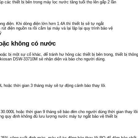
p các thiết bị bên trong máy lọc nước tăng tuổi thọ lên gấp 2 lần
g điện. Khi dòng điện lớn hơn 1.4A thì thiết bị sẽ tự ngắt
t điện nguồn ra rồi cắm lại máy và lại lặp lại quy trình bảo vệ
ý
hoặc không có nước
ặc bị một sự cố khác, để tránh hư hỏng các thiết bị bên trong, thiết bị thôn
ikiosan DSW-33710M sẻ nhận diện và báo cho người dùng.
hoặc thời gian 3 tháng máy sẽ tự động cảnh báo thay lõi.
.000L hoặc thời gian 9 tháng sẽ báo đèn cho người dùng thời gian thay lõi
 quy định không đủ lưu lượng nước máy tự ngắt bảo vệ thiết bị
25% công suất định mức, máy sẽ tự động báo thay lõi RO để đảm bảo chất