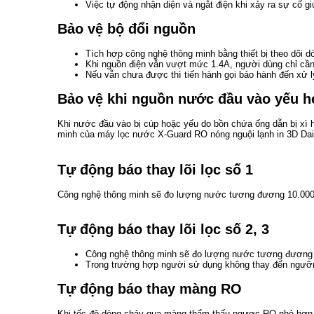
Việc tự động nhận diện và ngắt điện khi xảy ra sự cố giú
Bảo vệ bộ đổi nguồn
Tích hợp công nghệ thông minh bằng thiết bị theo dõi dòn
Khi nguồn điện vẫn vượt mức 1.4A, người dùng chỉ cần rú
Nếu vẫn chưa được thì tiến hành gọi bảo hành đến xử l
Bảo vệ khi nguồn nước đầu vào yếu 
Khi nước đầu vào bị cúp hoặc yếu do bồn chứa ống dẫn bị xì ho
minh của máy lọc nước X-Guard RO nóng nguội lạnh in 3D Da
Tự động báo thay lõi lọc số 1
Công nghệ thông minh sẽ đo lượng nước tương đương 10.000L 
Tự động báo thay lõi lọc số 2, 3
Công nghệ thông minh sẽ đo lượng nước tương đương 30
Trong trường hợp người sử dụng không thay đến ngưỡng
Tự động báo thay màng RO
Khi tốc độ dòng chảy qua màng thẩm thấu ngược RO nhỏ hơn 