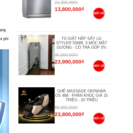
22,300,000₫
13,800,000₫
MỚI VỀ
ạng
TỦ GIẶT HẤP SẤY LG
i phí
STYLER S5MB, 5 MÓC MẶT
GƯƠNG - CÓ TRẢ GÓP 0%
35,000,000₫
23,990,000₫
MỚI VỀ
GHẾ MASSAGE OKINAWA
OS 488 - PHÂN KHÚC GIÁ 15
TRIỆU - 20 TRIỆU
85,900,000₫
23,800,000₫
MỚI VỀ