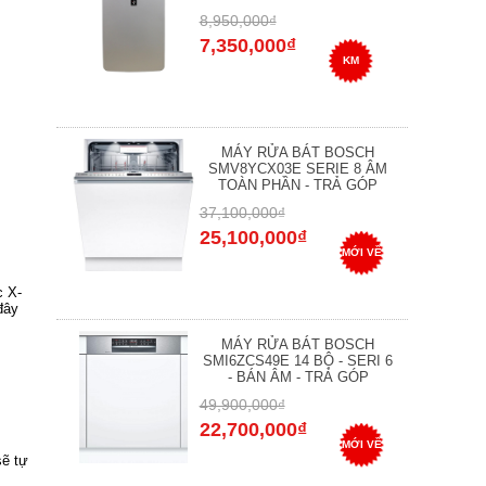
8,950,000₫
7,350,000₫
KM
MÁY RỬA BÁT BOSCH
SMV8YCX03E SERIE 8 ÂM
TOÀN PHẦN - TRẢ GÓP
37,100,000₫
25,100,000₫
MỚI VỀ
c X-
đây
MÁY RỬA BÁT BOSCH
SMI6ZCS49E 14 BỘ - SERI 6
- BÁN ÂM - TRẢ GÓP
49,900,000₫
22,700,000₫
MỚI VỀ
sẽ tự