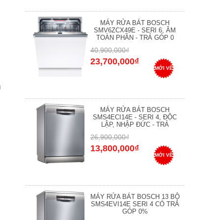
MÁY RỬA BÁT BOSCH
SMV6ZCX49E - SERI 6, ÂM
TOÀN PHẦN - TRẢ GÓP 0
40,900,000₫
23,700,000₫
MỚI VỀ
g
MÁY RỬA BÁT BOSCH
SMS4ECI14E - SERI 4, ĐỘC
LẬP, NHẬP ĐỨC - TRẢ
26,900,000₫
13,800,000₫
MỚI VỀ
MÁY RỬA BÁT BOSCH 13 BỘ
SMS4EVI14E SERI 4 CÓ TRẢ
GÓP 0%