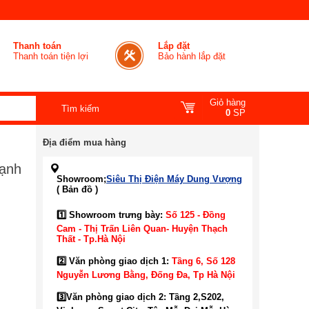
Thanh toán
Lắp đặt
Thanh toán tiện lợi
Bảo hành lắp đặt
Giỏ hàng
0
SP
Địa điểm mua hàng
lạnh
Showroom;
Siêu Thị Điện Máy Dung Vượng
( Bản đồ )
1️⃣ Showroom trưng bày:
Số 125 - Đồng
Cam - Thị Trấn Liên Quan- Huyện Thạch
Thất - Tp.Hà Nội
2️⃣ Văn phòng giao dịch 1:
Tầng 6, Số 128
Nguyễn Lương Bằng, Đống Đa
, Tp Hà Nội
3️⃣
Văn phòng giao dịch 2: Tầng 2,S202,