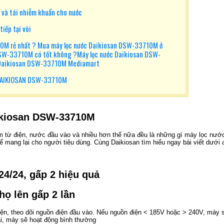
 và tái nhiễm khuẩn cho nước
iếp tại vòi
0M rẻ nhất ? Mua máy lọc nước Daikiosan DSW-33710M ở
 DSW-33710M có tốt không ?Máy lọc nước Daikiosan DSW-
 Daikiosan DSW-33710M Mediamart
DAIKIOSAN DSW-33710M
ikiosan DSW-33710M
m từ điện, nước đầu vào và nhiều hơn thế nữa đều là những gì máy lọc nướ
mang lại cho người tiêu dùng. Cùng Daikiosan tìm hiểu ngay bài viết dưới 
24/24, gấp 2 hiệu quả
họ lên gấp 2 lần
ện, theo dõi nguồn điện đầu vào. Nếu nguồn điện < 185V hoặc > 240V, máy 
lại, máy sẽ hoạt động bình thường