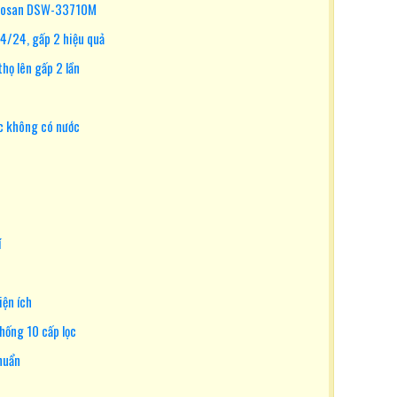
ikiosan DSW-33710M
24/24, gấp 2 hiệu quả
họ lên gấp 2 lần
ặc không có nước
í
iện ích
hống 10 cấp lọc
khuẩn