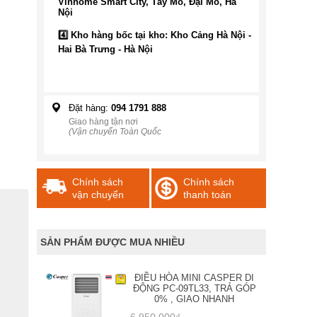
Vinhome Smart City, Tây Mỗ, Đại Mỗ, Hà
Nội
4️⃣ Kho hàng bốc tại kho: Kho Cảng Hà Nội -
Hai Bà Trưng - Hà Nội
Đặt hàng:
094 1791 888
Giao hàng tận nơi
(Vận chuyển Toàn Quốc
Chính sách
Chính sách
vận chuyển
thanh toán
SẢN PHẨM ĐƯỢC MUA NHIỀU
ĐIỀU HÒA MINI CASPER DI
ĐỘNG PC-09TL33, TRẢ GÓP
0% , GIAO NHANH