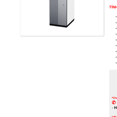
TÍN
*Chư
✆ 
-
H