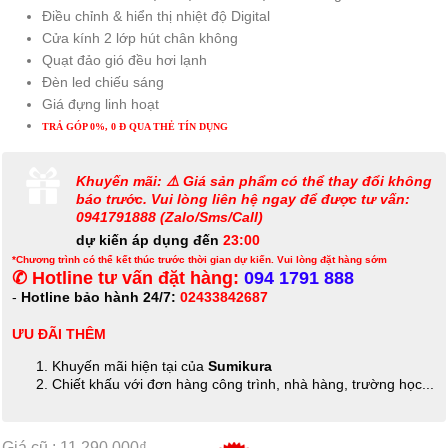
Điều chỉnh & hiển thị nhiệt độ Digital
Cửa kính 2 lớp hút chân không
Quạt đảo gió đều hơi lạnh
Đèn led chiếu sáng
Giá đựng linh hoạt
TRẢ GÓP 0%, 0 Đ QUA THẺ TÍN DỤNG
Khuyến mãi: ⚠️ Giá sản phẩm có thể thay đổi không
báo trước. Vui lòng liên hệ ngay để được tư vấn:
0941791888 (Zalo/Sms/Call)
dự kiến áp dụng đến
23:00
*Chương trình có thể kết thúc trước thời gian dự kiến. Vui lòng đặt hàng sớm
✆ Hotline tư vấn đặt hàng:
094 1791 888
-
Hotline bảo hành 24/7:
02433842687
ƯU ĐÃI THÊM
Khuyến mãi hiện tại của
Sumikura
Chiết khấu với đơn hàng công trình, nhà hàng, trường học...
Giá cũ : 11,290,000₫