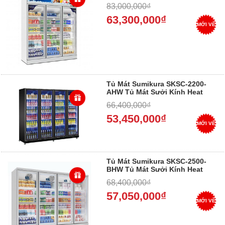
Wire,1800L ,1880*760*2100 - Trả
83,000,000₫
góp 0%
63,300,000₫
MỚI VỀ
Tủ Mát Sumikura SKSC-2200-
AHW Tủ Mát Sưởi Kính Heat
Wire,2200L ,2250*600*2000 - Trả
66,400,000₫
góp 0%
53,450,000₫
MỚI VỀ
Tủ Mát Sumikura SKSC-2500-
BHW Tủ Mát Sưởi Kính Heat
Wire,2400L ,2550*730*2010 - Trả
68,400,000₫
góp 0%
57,050,000₫
MỚI VỀ