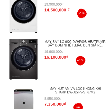
19,900,000₫
14,500,000 ₫
-25%
MÁY SẤY LG 9KG DVHP09B HEATPUMP,
SẤY BƠM NHIỆT ,MÀU ĐEN GIÁ RẺ,
19,900,000₫
16,100,000₫
-25%
MÁY HÚT ẨM VÀ LỌC KHÔNG KHÍ
SHARP DW-J27FV-S, 67M2
8,950,000₫
7,350,000₫
KM