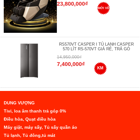
23,800,000₫
MỚI VỀ
RS570VT CASPER I TỦ LẠNH CASPER
570 LÍT RS-570VT GIÁ RẺ, TRẢ GÓ
14,950,000₫
7,400,000₫
KM
DUNG VƯỢNG
Tivi, loa âm thanh trả góp 0%
Điều hòa, Quạt điều hòa
Máy giặt, máy sấy, Tủ sấy quần áo
Tủ lạnh, Tủ đông,tủ mát