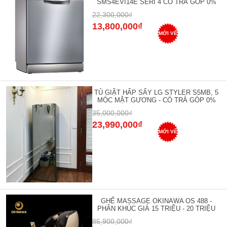
SMS4EVI14E SERI 4 CÓ TRẢ GÓP 0%
22,300,000₫
13,800,000₫
MỚI VỀ
TỦ GIẶT HẤP SẤY LG STYLER S5MB, 5
MÓC MẶT GƯƠNG - CÓ TRẢ GÓP 0%
35,000,000₫
23,990,000₫
MỚI VỀ
GHẾ MASSAGE OKINAWA OS 488 -
PHÂN KHÚC GIÁ 15 TRIỆU - 20 TRIỆU
85,900,000₫