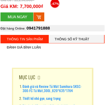
-47%
Giá KM: 7,700,000₫
0941791888
Đặt hàng Online:
THÔNG TIN SẢN PHẨM
THÔNG SỐ KỸ THUẬT
ĐÁNH GIÁ BÌNH LUẬN
MỤC LỤC
Đánh giá và Review Tủ Mát Sumikura SKSC-
300-FC Tủ Mát,300L ,620*635*1764
Thiết kế nhỏ gọn, sang trọng