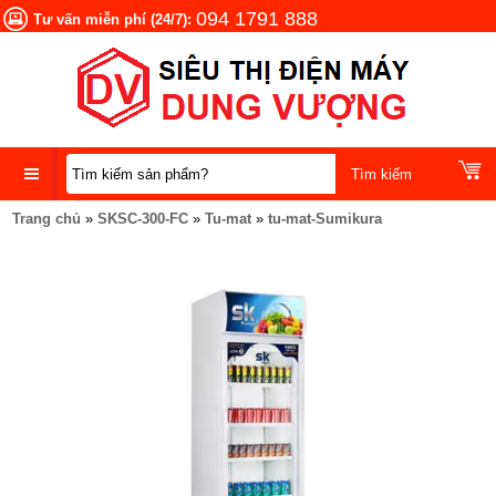
094 1791 888
Tư vấn miễn phí (24/7):
Trang chủ
»
SKSC-300-FC
»
Tu-mat
»
tu-mat-Sumikura
DANH
MỤC
SẢN
PHẨM