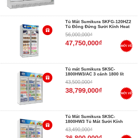
Tủ Mát Sumikura SKFG-120HZ2
Tủ Đông Đứng Sưởi Kính Heat
Wire,1200L ,1255*760*2100 - Trả
56,000,000₫
góp 0%
47,750,000₫
MỚI VỀ
Tủ mát Sumikura SKSC-
1800HW3/AC 3 cánh 1800 lít
43,500,000₫
38,799,000₫
MỚI VỀ
Tủ Mát Sumikura SKSC-
1800HW3 Tủ Mát Sưởi Kính
Heat Wire,1800L ,1880*710*2100
43,490,000₫
- Trả góp 0%
36,800,000₫