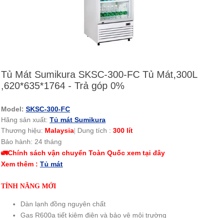
Tủ Mát Sumikura SKSC-300-FC Tủ Mát,300L
,620*635*1764 - Trả góp 0%
Model:
SKSC-300-FC
Hãng sản xuất:
Tủ mát Sumikura
Thương hiệu:
Malaysia
Dung tích :
300 lít
|
Bảo hành: 24 tháng
🚛Chính sách vận chuyển Toàn Quốc xem tại đây
Xem thêm :
Tủ mát
TÍNH NĂNG MỚI
Dàn lạnh đồng nguyên chất
Gas R600a tiết kiệm điện và bảo vệ môi trường