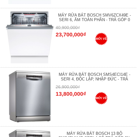
MÁY RỬA BÁT BOSCH SMV6ZCX49E -
SERI 6, ÂM TOÀN PHẦN - TRẢ GÓP 0
40,900,000₫
23,700,000₫
MỚI VỀ
MÁY RỬA BÁT BOSCH SMS4ECI14E -
SERI 4, ĐỘC LẬP, NHẬP ĐỨC - TRẢ
26,900,000₫
13,800,000₫
MỚI VỀ
MÁY RỬA BÁT BOSCH 13 BỘ