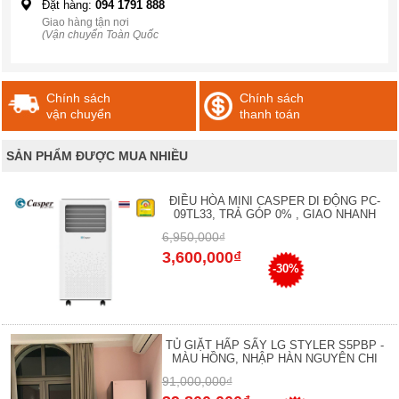
Đặt hàng:
094 1791 888
Giao hàng tận nơi
(Vận chuyển Toàn Quốc
Chính sách
Chính sách
vận chuyển
thanh toán
SẢN PHẨM ĐƯỢC MUA NHIỀU
ĐIỀU HÒA MINI CASPER DI ĐỘNG PC-
09TL33, TRẢ GÓP 0% , GIAO NHANH
6,950,000₫
3,600,000₫
-30%
TỦ GIẶT HẤP SẤY LG STYLER S5PBP -
MÀU HỒNG, NHẬP HÀN NGUYÊN CHI
91,000,000₫