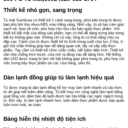
Thiết kế nhỏ gọn, sang trọng
Tủ mát Sumikura có thiết kế 1 cánh sang trọng, phía bên trong tủ được
bao phủ bởi lớp nhựa ABS màu trắng sáng. Nhờ vậy, tủ sẽ tạo cảm giác
sạch sẽ, hợp vệ sinh, phù hợp cho nhu cầu bảo quản thực phẩm. Với
thiết kế bắt mắt của dòng sản phẩm, bạn có thể dễ dàng trưng bày trong
bất kỳ không gian nào. Không chỉ có vậy, lòng tủ có khả năng chịu va
đập cao. Cánh cửa tủ được thiết kế từ kính trong suốt chịu lực 2 lớp, ở
giữ hút chân không giúp bạn dễ dàng quan sát, lấy và sắp xếp thực
phẩm. Tay cầm có thiết kế chìm chắc chắn, tiết kiệm diện tích. Thiết kế
sần nhẹ chống trơn trượt, cửa mở ra đóng vào dễ dàng hơn. Hệ thống
đèn LED được trang bị làm nổi bật không gian phía trong tủ, phù hợp với
việc trưng bày thực phẩm tại các cửa hàng, siêu thị.
Dàn lạnh đồng giúp tủ làm lạnh hiệu quả
Tủ được trang bị dàn lạnh đồng hỗ trợ máy làm lạnh nhanh và sâu hơn,
từ đó giúp tiết kiệm điện năng. Tủ kết hợp với công nghệ làm lạnh bằng
quạt lồng sóc đảm bảo độ lạnh được lan tỏa khắp các ngóc ngách trong
tủ. Bởi vậy, tủ làm lạnh nhanh hơn, luôn đảm thực phẩm được bảo quản
luôn tươi mát, an toàn.
Bảng hiển thị nhiệt độ tiện ích