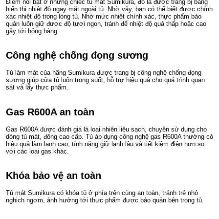
Điểm nổi bật ở những chiếc tủ mát Sumikura, đó là được trang bị bảng
hiển thị nhiệt độ ngay mặt ngoài tủ. Nhờ vậy, bạn có thể biết được chính
xác nhiệt độ trong lòng tủ. Nhờ mức nhiệt chính xác, thực phẩm bảo
quản luôn giữ được độ tươi ngon, tránh để nhiệt độ quá thấp hoặc cao
gây tới hỏng hàng.
Công nghệ chống đọng sương
Tủ làm mát của hãng Sumikura được trang bị công nghệ chống đọng
sương giúp cửa tủ luôn trong suốt, hỗ trợ hiệu quả cho quá trình quan
sát và lấy thực phẩm.
Gas R600A an toàn
Gas R600A được đánh giá là loại nhiên liệu sạch, chuyên sử dụng cho
dòng tủ mát, đông cao cấp. Tủ áp dụng công nghệ gas R600A thường có
hiệu quả làm lạnh cao, tính năng giữ lạnh lâu và tiết kiệm điện hơn so
với các loại gas khác.
Khóa bảo vệ an toàn
Tủ mát Sumikura có khóa tủ ở phía trên cùng an toàn, tránh trẻ nhỏ
nghịch ngơm, ảnh hưởng tới thực phẩm được bảo quản bên trong tủ.