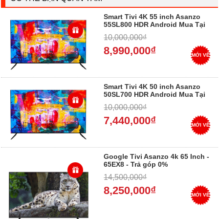
Smart Tivi 4K 55 inch Asanzo
55SL800 HDR Android Mua Tại
Điện Máy Dung Vượng, Trả góp
10,000,000₫
0%
8,990,000₫
MỚI VỀ
Smart Tivi 4K 50 inch Asanzo
50SL700 HDR Android Mua Tại
Điện Máy Dung Vượng, Trả góp
10,000,000₫
0%
7,440,000₫
MỚI VỀ
Google Tivi Asanzo 4k 65 Inch -
65EX8 - Trả góp 0%
14,500,000₫
8,250,000₫
MỚI VỀ