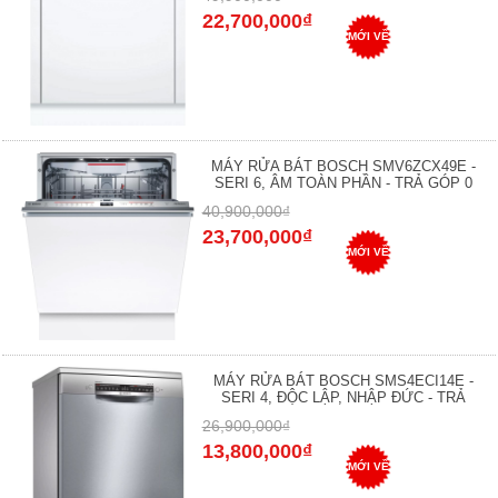
22,700,000₫
MỚI VỀ
MÁY RỬA BÁT BOSCH SMV6ZCX49E -
SERI 6, ÂM TOÀN PHẦN - TRẢ GÓP 0
40,900,000₫
23,700,000₫
MỚI VỀ
MÁY RỬA BÁT BOSCH SMS4ECI14E -
SERI 4, ĐỘC LẬP, NHẬP ĐỨC - TRẢ
26,900,000₫
13,800,000₫
MỚI VỀ