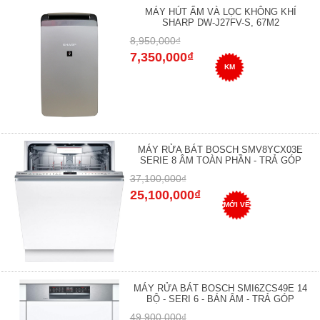
MÁY HÚT ẨM VÀ LỌC KHÔNG KHÍ
SHARP DW-J27FV-S, 67M2
8,950,000₫
7,350,000₫
KM
MÁY RỬA BÁT BOSCH SMV8YCX03E
SERIE 8 ÂM TOÀN PHẦN - TRẢ GÓP
37,100,000₫
25,100,000₫
MỚI VỀ
MÁY RỬA BÁT BOSCH SMI6ZCS49E 14
BỘ - SERI 6 - BÁN ÂM - TRẢ GÓP
49,900,000₫