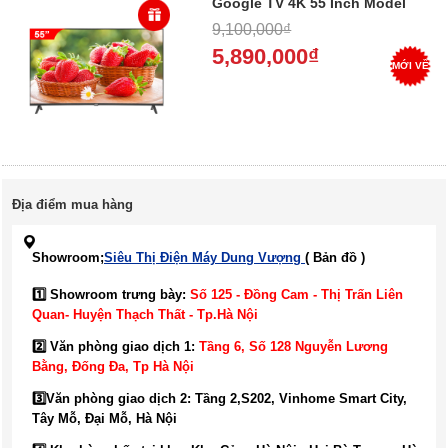
Google TV 4K 55 Inch Model
55U73 - Trả góp 0%
9,100,000₫
5,890,000₫
MỚI VỀ
Địa điểm mua hàng
Showroom;
Siêu Thị Điện Máy Dung Vượng
( Bản đồ )
1️⃣ Showroom trưng bày:
Số 125 - Đồng Cam - Thị Trấn Liên
Quan- Huyện Thạch Thất - Tp.Hà Nội
2️⃣ Văn phòng giao dịch 1:
Tầng 6, Số 128 Nguyễn Lương
Bằng, Đống Đa
, Tp Hà Nội
3️⃣
Văn phòng giao dịch 2: Tầng 2,S202, Vinhome Smart City,
Tây Mỗ, Đại Mỗ, Hà Nội