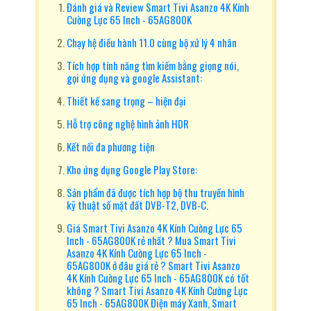
Đánh giá và Review Smart Tivi Asanzo 4K Kính
Cường Lực 65 Inch - 65AG800K
Chạy hệ điều hành 11.0 cùng bộ xử lý 4 nhân
Tích hợp tính năng tìm kiếm bằng giọng nói,
gọi ứng dụng và google Assistant:
Thiết kế sang trọng – hiện đại
Hỗ trợ công nghệ hình ảnh HDR
Kết nối đa phương tiện
Kho ứng dụng Google Play Store:
Sản phẩm đã được tích hợp bộ thu truyền hình
kỹ thuật số mặt đất DVB-T2, DVB-C.
Giá Smart Tivi Asanzo 4K Kính Cường Lực 65
Inch - 65AG800K rẻ nhất ? Mua Smart Tivi
Asanzo 4K Kính Cường Lực 65 Inch -
65AG800K ở đâu giá rẻ ? Smart Tivi Asanzo
4K Kính Cường Lực 65 Inch - 65AG800K có tốt
không ? Smart Tivi Asanzo 4K Kính Cường Lực
65 Inch - 65AG800K Điện máy Xanh, Smart