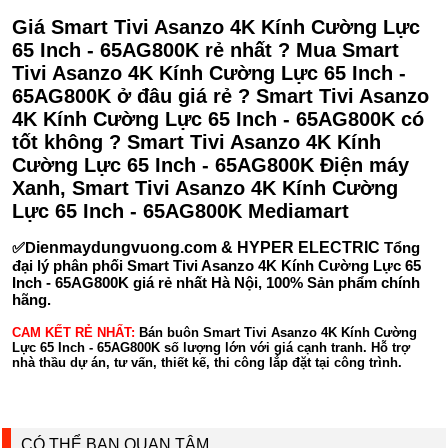
Giá Smart Tivi Asanzo 4K Kính Cường Lực
65 Inch - 65AG800K rẻ nhất ? Mua Smart
Tivi Asanzo 4K Kính Cường Lực 65 Inch -
65AG800K ở đâu giá rẻ ? Smart Tivi Asanzo
4K Kính Cường Lực 65 Inch - 65AG800K có
tốt không ? Smart Tivi Asanzo 4K Kính
Cường Lực 65 Inch - 65AG800K Điện máy
Xanh, Smart Tivi Asanzo 4K Kính Cường
Lực 65 Inch - 65AG800K Mediamart
✅D
ienmaydungvuong.com & HYPER ELECTRIC
Tổng
đại lý phân phối Smart Tivi Asanzo 4K Kính Cường Lực 65
Inch - 65AG800K giá rẻ nhất Hà Nội, 100% Sản phẩm chính
hãng.
CAM KẾT RẺ NHẤT:
Bán buôn Smart Tivi Asanzo 4K Kính Cường
Lực 65 Inch - 65AG800K số lượng lớn với giá cạnh tranh. Hỗ trợ
nhà thầu dự án, tư vấn, thiết kế, thi công lắp đặt tại công trình.
CÓ THỂ BẠN QUAN TÂM