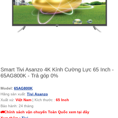
Smart Tivi Asanzo 4K Kính Cường Lực 65 Inch -
65AG800K - Trả góp 0%
Model:
65AG800K
Hãng sản xuất:
Tivi Asanzo
Xuất xứ:
Việt Nam
|
Kích thước :
65 Inch
Bảo hành: 24 tháng
🚛Chính sách vận chuyển Toàn Quốc xem tại đây