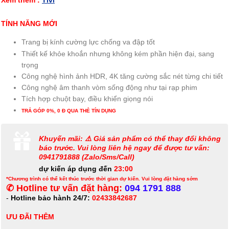
Xem thêm :
Tivi
TÍNH NĂNG MỚI
Trang bị kính cường lực chống va đập tốt
Thiết kế khỏe khoắn nhưng không kém phần hiện đại, sang
trọng
Công nghệ hình ảnh HDR, 4K tăng cường sắc nét từng chi tiết
Công nghệ âm thanh vòm sống động như tại rạp phim
Tích hợp chuột bay, điều khiển giọng nói
TRẢ GÓP 0%, 0 Đ QUA THẺ TÍN DỤNG
Khuyến mãi: ⚠️ Giá sản phẩm có thể thay đổi không
báo trước. Vui lòng liên hệ ngay để được tư vấn:
0941791888 (Zalo/Sms/Call)
dự kiến áp dụng đến
23:00
*Chương trình có thể kết thúc trước thời gian dự kiến. Vui lòng đặt hàng sớm
✆ Hotline tư vấn đặt hàng:
094 1791 888
-
Hotline bảo hành 24/7:
02433842687
ƯU ĐÃI THÊM