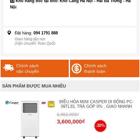
4️⃣ Kho hàng bốc tại kho: Kho Cảng Hà Nội - Hai Bà Trưng - Hà
Nội
Đặt hàng:
094 1791 888
Giao hàng tận nơi
(Vận chuyển Toàn Quốc
Chính sách
Chính sách
vận chuyển
thanh toán
SẢN PHẨM ĐƯỢC MUA NHIỀU
ĐIỀU HÒA MINI CASPER DI ĐỘNG PC-
09TL33, TRẢ GÓP 0% , GIAO NHANH
6,950,000₫
3,600,000₫
-30%