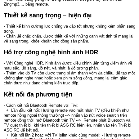
Zingmp3,... bằng remote.
Thiết kế sang trọng – hiện đại
- Thiết kế kính cường lực chống va đập tốt nhưng không kém phần sang
trọng.
- Chân đế chắc chắn, được thiết kế với những cạnh vát tinh tế mang lại
vẻ sang trọng, khỏe khoắn cho dòng sản phẩm.
Hỗ trợ công nghệ hình ảnh HDR
- Với Công nghệ HDR, hình ảnh được điều chỉnh đến từng điểm ảnh về
màu sắc, độ sáng, độ nét, và nhất là độ tương phản.
- Thêm vào đó TV còn được trang bị âm thanh vòm đa chiều, để tạo một
không gian nghe nhạc hoặc xem phim sống động, mang lại cảm giác
chân thực như đang chứng kiến trực tiếp.
Kết nối đa phương tiện
- Cách kết nối Bluetooth Remote với Tivi:
+ Lần đầu kết nối: Hướng remote vào mắt nhận TV (điều khiển như
remote hồng ngoại thông thường) --> nhấn vào nút voice search trên
remote đồng thời mở Bluetooth trên TV --> Remote phát Bluetooth và
TV quét thiết bị, khi tên thiết bị ASG RC hiện lên, nhấn vào tên Thiết bị
ASG RC để kết nối.
+ Kết nối lần 2 hoặc với TV Islim khác cùng model: - Hướng remote