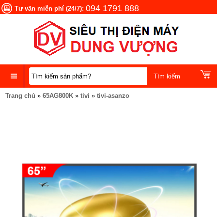
094 1791 888
Tư vấn miễn phí (24/7):
Trang chủ
»
65AG800K
»
tivi
»
tivi-asanzo
DANH
MỤC
SẢN
PHẨM