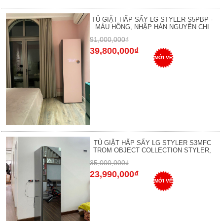
TỦ GIẶT HẤP SẤY LG STYLER S5PBP -
MÀU HỒNG, NHẬP HÀN NGUYÊN CHI
91,000,000₫
39,800,000₫
MỚI VỀ
TỦ GIẶT HẤP SẤY LG STYLER S3MFC
TROM OBJECT COLLECTION STYLER,
35,000,000₫
23,990,000₫
MỚI VỀ