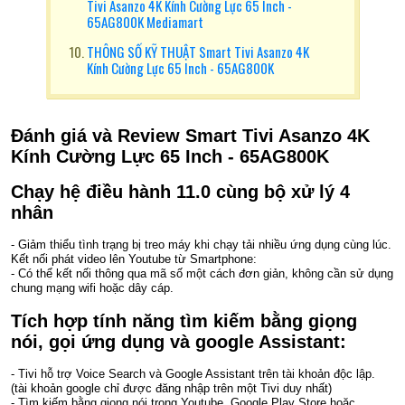
Tivi Asanzo 4K Kính Cường Lực 65 Inch -
65AG800K Mediamart
THÔNG SỐ KỸ THUẬT Smart Tivi Asanzo 4K
Kính Cường Lực 65 Inch - 65AG800K
Đánh giá và Review Smart Tivi Asanzo 4K
Kính Cường Lực 65 Inch - 65AG800K
Chạy hệ điều hành 11.0 cùng bộ xử lý 4
nhân
- Giảm thiểu tình trạng bị treo máy khi chạy tải nhiều ứng dụng cùng lúc.
Kết nối phát video lên Youtube từ Smartphone:
- Có thể kết nối thông qua mã số một cách đơn giản, không cần sử dụng
chung mạng wifi hoặc dây cáp.
Tích hợp tính năng tìm kiếm bằng giọng
nói, gọi ứng dụng và google Assistant:
- Tivi hỗ trợ Voice Search và Google Assistant trên tài khoản độc lập.
(tài khoản google chỉ được đăng nhập trên một Tivi duy nhất)
- Tìm kiếm bằng giọng nói trong Youtube, Google Play Store hoặc