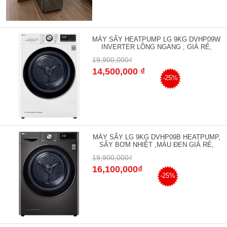
MÁY SẤY HEATPUMP LG 9KG DVHP09W
INVERTER LỒNG NGANG , GIÁ RẺ,
19,900,000₫
14,500,000 ₫
-25%
MÁY SẤY LG 9KG DVHP09B HEATPUMP,
SẤY BƠM NHIỆT ,MÀU ĐEN GIÁ RẺ,
19,900,000₫
16,100,000₫
-25%