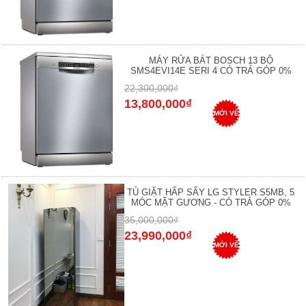
MÁY RỬA BÁT BOSCH 13 BỘ
SMS4EVI14E SERI 4 CÓ TRẢ GÓP 0%
22,300,000₫
13,800,000₫
MỚI VỀ
TỦ GIẶT HẤP SẤY LG STYLER S5MB, 5
MÓC MẶT GƯƠNG - CÓ TRẢ GÓP 0%
35,000,000₫
23,990,000₫
MỚI VỀ