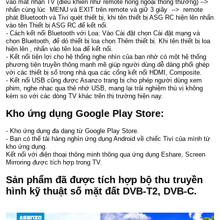
vào mắt nhận TV (điều khiển như remote hồng ngoại thông thường) -->
nhấn cùng lúc MENU và EXIT trên remote và giữ 3 giây --> remote
phát Bluetooth và Tivi quét thiết bị, khi tên thiết bị ASG RC hiện lên nhấn
vào tên Thiết bị ASG RC để kết nối.
- Cách kết nối Bluetooth với Loa: Vào Cài đặt chọn Cài đặt mạng và
chọn Bluetooth, để dò thiết bị loa chọn Thêm thiết bị. Khi tên thiết bị loa
hiện lên , nhấn vào tên loa để kết nối.
- Kết nối tiện lợi cho hệ thống nghe nhìn của bạn nhờ có một hệ thống
phương tiện truyền thông mạnh mẽ giúp người dùng dễ dàng phối ghép
với các thiết bị số trong nhà qua các cổng kết nối HDMI, Composite.
- Kết nối USB cũng được Asanzo trang bị cho phép người dùng xem
phim, nghe nhạc qua thẻ nhớ USB, mang lại trải nghiệm thú vị không
kém so với các dòng TV khác trên thị trường hiện nay.
Kho ứng dụng Google Play Store:
- Kho ứng dụng đa dạng từ Google Play Store.
- Bạn có thể tải hàng nghìn ứng dụng Android về chiếc Tivi của mình từ
kho ứng dụng.
Kết nối với điện thoại thông minh thông qua ứng dụng Eshare, Screen
Mirroring được tích hợp trong TV.
Sản phẩm đã được tích hợp bộ thu truyền
hình kỹ thuật số mặt đất DVB-T2, DVB-C.