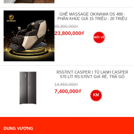
GHẾ MASSAGE OKINAWA OS 488 -
PHÂN KHÚC GIÁ 15 TRIỆU - 20 TRIỆU
85,900,000₫
23,800,000₫
MỚI VỀ
RS570VT CASPER I TỦ LẠNH CASPER
570 LÍT RS-570VT GIÁ RẺ, TRẢ GÓ
14,950,000₫
7,400,000₫
KM
DUNG VƯỢNG