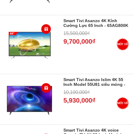
Smart Tivi Asanzo 4K Kính
Cường Lực 65 Inch - 65AG800K
- Trả góp 0%
15,500,000₫
9,700,000₫
MỚI VỀ
Smart Tivi Asanzo Islim 4K 55
Inch Model 55U81 siêu mỏng -
Trả góp 0%
10,100,000₫
5,930,000₫
MỚI VỀ
Smart Tivi Asanzo 4K voice