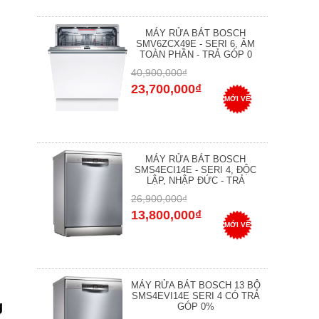
MÁY RỬA BÁT BOSCH
SMV6ZCX49E - SERI 6, ÂM
TOÀN PHẦN - TRẢ GÓP 0
40,900,000₫
23,700,000₫
MỚI VỀ
MÁY RỬA BÁT BOSCH
SMS4ECI14E - SERI 4, ĐỘC
LẬP, NHẬP ĐỨC - TRẢ
26,900,000₫
13,800,000₫
MỚI VỀ
MÁY RỬA BÁT BOSCH 13 BỘ
SMS4EVI14E SERI 4 CÓ TRẢ
g
GÓP 0%