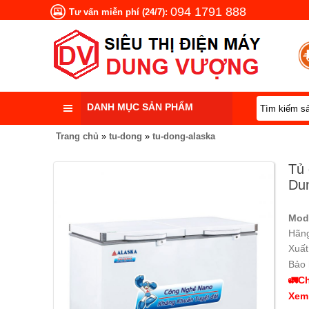
094 1791 888
Tư vấn miễn phí (24/7):
DANH MỤC SẢN PHẨM
Trang chủ
»
tu-dong
»
tu-dong-alaska
Tủ 
Du
Mod
Hãng
Xuất
Bảo 
🚛Ch
Xem