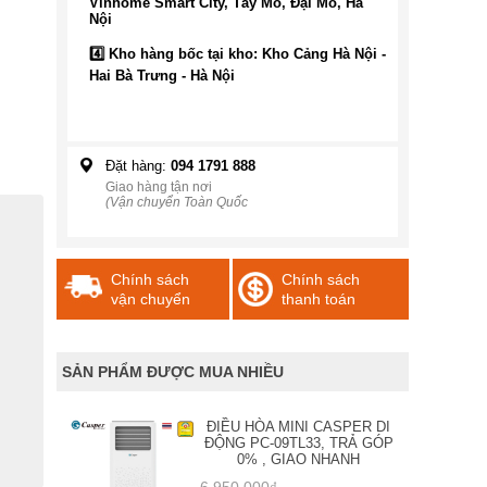
Vinhome Smart City, Tây Mỗ, Đại Mỗ, Hà
Nội
4️⃣ Kho hàng bốc tại kho: Kho Cảng Hà Nội -
Hai Bà Trưng - Hà Nội
Đặt hàng:
094 1791 888
Giao hàng tận nơi
(Vận chuyển Toàn Quốc
Chính sách
Chính sách
vận chuyển
thanh toán
SẢN PHẨM ĐƯỢC MUA NHIỀU
ĐIỀU HÒA MINI CASPER DI
ĐỘNG PC-09TL33, TRẢ GÓP
0% , GIAO NHANH