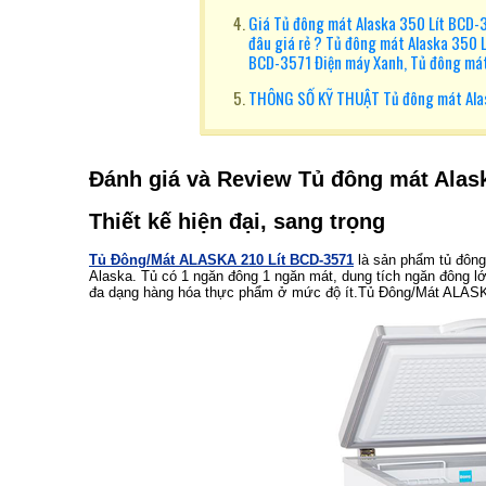
Giá Tủ đông mát Alaska 350 Lít BCD-3
đâu giá rẻ ? Tủ đông mát Alaska 350 
BCD-3571 Điện máy Xanh, Tủ đông má
THÔNG SỐ KỸ THUẬT Tủ đông mát Ala
Đánh giá và Review Tủ đông mát Alas
Thiết kế hiện đại, sang trọng
Tủ Đông/Mát ALASKA 210 Lít BCD-3571
là sản phẩm tủ đông
Alaska. Tủ có 1 ngăn đông 1 ngăn mát, dung tích ngăn đông lớ
đa dạng hàng hóa thực phẩm ở mức độ ít.Tủ Đông/Mát ALAS