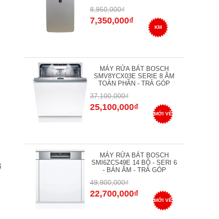
8,950,000₫
7,350,000₫
KM
MÁY RỬA BÁT BOSCH
SMV8YCX03E SERIE 8 ÂM
TOÀN PHẦN - TRẢ GÓP
37,100,000₫
25,100,000₫
MỚI VỀ
MÁY RỬA BÁT BOSCH
SMI6ZCS49E 14 BỘ - SERI 6
ể
- BÁN ÂM - TRẢ GÓP
49,900,000₫
22,700,000₫
MỚI VỀ