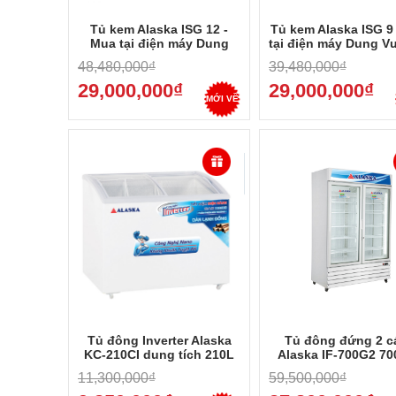
Tủ kem Alaska ISG 12 -
Tủ kem Alaska ISG 9
Mua tại điện máy Dung
tại điện máy Dung V
Vượng - Trả góp 0%
Trả góp 0%
48,480,000₫
39,480,000₫
29,000,000₫
29,000,000₫
MỚI VỀ
Tủ đông Inverter Alaska
Tủ đông đứng 2 c
KC-210CI dung tích 210L
Alaska IF-700G2 700 
Mua tại điện máy 
11,300,000₫
59,500,000₫
Vượng - Trả góp