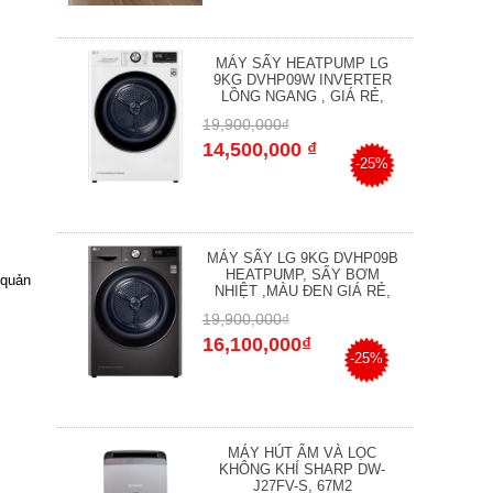
MÁY SẤY HEATPUMP LG
9KG DVHP09W INVERTER
LỒNG NGANG , GIÁ RẺ,
19,900,000₫
14,500,000 ₫
-25%
MÁY SẤY LG 9KG DVHP09B
HEATPUMP, SẤY BƠM
 quản
NHIỆT ,MÀU ĐEN GIÁ RẺ,
19,900,000₫
16,100,000₫
-25%
MÁY HÚT ẨM VÀ LỌC
KHÔNG KHÍ SHARP DW-
J27FV-S, 67M2