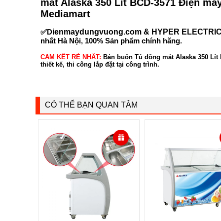
mát Alaska 350 Lít BCD-3571 Điện máy
Mediamart
✅D
ienmaydungvuong.com & HYPER ELECTRI
nhất Hà Nội, 100% Sản phẩm chính hãng.
CAM KẾT RẺ NHẤT:
Bán buôn Tủ đông mát Alaska 350 Lít B
thiết kế, thi công lắp đặt tại công trình.
CÓ THỂ BẠN QUAN TÂM