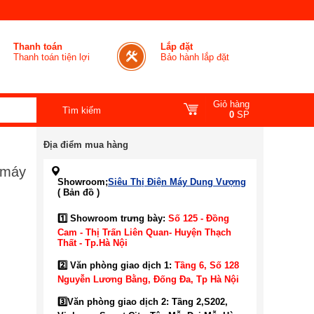
Thanh toán
Lắp đặt
Thanh toán tiện lợi
Bảo hành lắp đặt
Giỏ hàng
0
SP
Địa điểm mua hàng
 máy
Showroom;
Siêu Thị Điện Máy Dung Vượng
( Bản đồ )
1️⃣ Showroom trưng bày:
Số 125 - Đồng
Cam - Thị Trấn Liên Quan- Huyện Thạch
Thất - Tp.Hà Nội
2️⃣ Văn phòng giao dịch 1:
Tầng 6, Số 128
Nguyễn Lương Bằng, Đống Đa
, Tp Hà Nội
3️⃣
Văn phòng giao dịch 2: Tầng 2,S202,