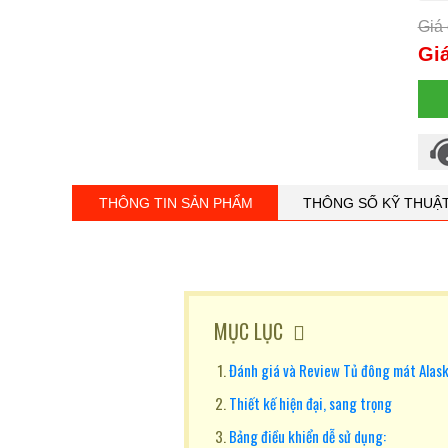
Giá 
Giá
THÔNG TIN SẢN PHẨM
THÔNG SỐ KỸ THUẬ
MỤC LỤC
Đánh giá và Review Tủ đông mát Alas
Thiết kế hiện đại, sang trọng
Bảng điều khiển dễ sử dụng: