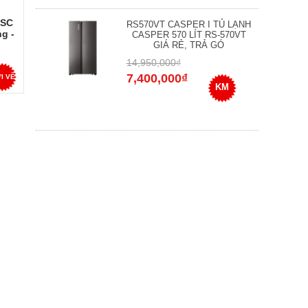
 SC
RS570VT CASPER I TỦ LẠNH
g -
CASPER 570 LÍT RS-570VT
ng
GIÁ RẺ, TRẢ GÓ
14,950,000₫
7,400,000₫
I VỀ
KM