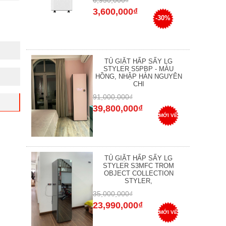
6,950,000₫
3,600,000₫
-30%
TỦ GIẶT HẤP SẤY LG
STYLER S5PBP - MÀU
HỒNG, NHẬP HÀN NGUYÊN
CHI
91,000,000₫
39,800,000₫
MỚI VỀ
TỦ GIẶT HẤP SẤY LG
STYLER S3MFC TROM
OBJECT COLLECTION
STYLER,
35,000,000₫
23,990,000₫
MỚI VỀ