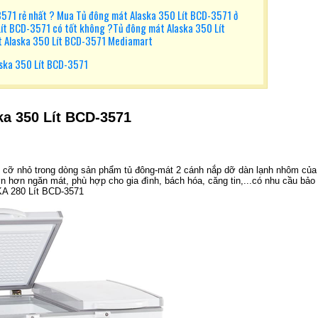
571 rẻ nhất ? Mua Tủ đông mát Alaska 350 Lít BCD-3571 ở
Lít BCD-3571 có tốt không ?Tủ đông mát Alaska 350 Lít
t Alaska 350 Lít BCD-3571 Mediamart
ska 350 Lít BCD-3571
ka 350 Lít BCD-3571
 cỡ nhỏ trong dòng sản phẩm tủ đông-mát 2 cánh nắp dỡ dàn lạnh nhôm của
n hơn ngăn mát, phù hợp cho gia đình, bách hóa, căng tin,...có nhu cầu bảo
KA 280 Lít BCD-3571