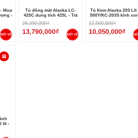
 - Mua
Tủ đông mát Alaska LC-
Tủ Kem Alaska 203 Lít
ượng -
425C dung tích 425L - Trả
500Y/KC-203S kính con
góp 0%
Mua tại điện máy Du
26,390,000₫
12,500,000₫
Vượng - Trả góp 0%
13,790,000₫
10,050,000₫
MỚI VỀ
MỚI VỀ
MỚ
ánh
lít -
Dung
 0%