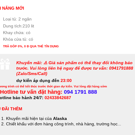
H NĂNG MỚI
Loại tủ: 2 ngăn
Dung tích:210 lit
Khay chứa: có
Khóa cửa tủ: có
TRẢ GÓP 0%, 0 Đ QUA THẺ TÍN DỤNG
Khuyến mãi: ⚠️ Giá sản phẩm có thể thay đổi không báo
trước. Vui lòng liên hệ ngay để được tư vấn: 0941791888
(Zalo/Sms/Call)
dự kiến áp dụng đến
23:00
ơng trình có thể kết thúc trước thời gian dự kiến. Vui lòng đặt hàng sớm
Hotline tư vấn đặt hàng:
094 1791 888
otline bảo hành 24/7:
02433842687
 ĐÃI THÊM
Khuyến mãi hiện tại của
Alaska
Chiết khấu với đơn hàng công trình, nhà hàng, trường học...