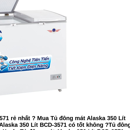
571 rẻ nhất ? Mua Tủ đông mát Alaska 350 Lít
Alaska 350 Lít BCD-3571 có tốt không ?Tủ đôn