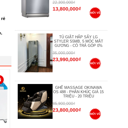
22,300,000₫
13,800,000₫
MỚI VỀ
 rẻ
n,
TỦ GIẶT HẤP SẤY LG
STYLER S5MB, 5 MÓC MẶT
GƯƠNG - CÓ TRẢ GÓP 0%
35,000,000₫
23,990,000₫
MỚI VỀ
GHẾ MASSAGE OKINAWA
OS 488 - PHÂN KHÚC GIÁ 15
TRIỆU - 20 TRIỆU
85,900,000₫
23,800,000₫
MỚI VỀ