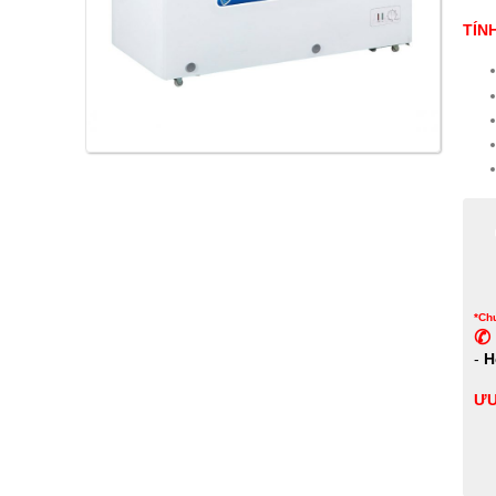
TÍN
*Chư
✆ 
-
H
ƯU