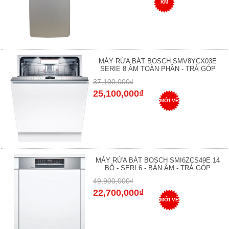
KM
MÁY RỬA BÁT BOSCH SMV8YCX03E
SERIE 8 ÂM TOÀN PHẦN - TRẢ GÓP
37,100,000₫
25,100,000₫
MỚI VỀ
MÁY RỬA BÁT BOSCH SMI6ZCS49E 14
BỘ - SERI 6 - BÁN ÂM - TRẢ GÓP
49,900,000₫
22,700,000₫
MỚI VỀ