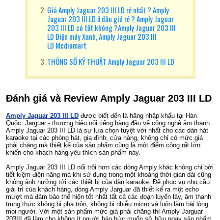
Giá Amply Jaguar 203 III LD rẻ nhất ? Amply
Jaguar 203 III LD ở đâu giá rẻ ? Amply Jaguar
203 III LD có tốt không ?Amply Jaguar 203 III
LD Điện máy Xanh, Amply Jaguar 203 III
LD Mediamart
THÔNG SỐ KỸ THUẬT Amply Jaguar 203 III LD
Đánh giá và Review Amply Jaguar 203 III LD
Amply Jaguar 203 III LD
được biết đến là hãng nhập khẩu tại Hàn
Quốc: Jarguar - thương hiệu nổi tiếng hàng đầu về công nghệ âm thanh.
Amply Jaguar 203 III LD là sự lựa chọn tuyệt vời nhất cho các dàn hát
karaoke tại các phòng hát, gia đình, cửa hàng, không chỉ có mức giá
phải chăng mà thiết kế của sản phẩm cũng là một điểm cộng rất lớn
khiến cho khách hàng yêu thích sản phẩm này.
Amply Jaguar 203 III LD nổi trội hơn các dòng Amply khác không chỉ bởi
tiết kiệm điện năng mà khi sử dụng trong một khoảng thời gian dài cũng
không ảnh hưởng tới các thiết bị của dàn karaoke. Để phục vụ nhu cầu
giải trí của khách hàng, dòng Amply Jarguar đã thiết kế ra một echo
mượt mà đảm bảo thể hiện tốt nhất tất cả các đoạn luyến láy, âm thanh
trung thực không bị pha trộn, không bị nhiễu micro và luôn làm hài lòng
mọi người. Với một sản phẩm mức giá phải chăng thì Amply Jarguar
203III đã làm cho không ít người háo hức muốn sở hữu ngay sản phẩm