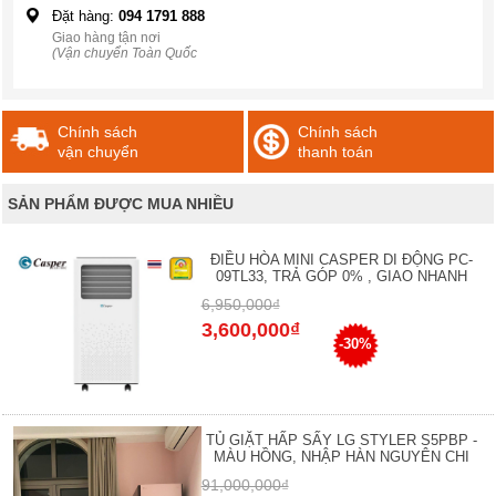
Đặt hàng:
094 1791 888
Giao hàng tận nơi
(Vận chuyển Toàn Quốc
Chính sách
Chính sách
vận chuyển
thanh toán
SẢN PHẨM ĐƯỢC MUA NHIỀU
ĐIỀU HÒA MINI CASPER DI ĐỘNG PC-
09TL33, TRẢ GÓP 0% , GIAO NHANH
6,950,000₫
3,600,000₫
-30%
TỦ GIẶT HẤP SẤY LG STYLER S5PBP -
MÀU HỒNG, NHẬP HÀN NGUYÊN CHI
91,000,000₫