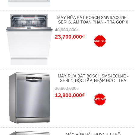
MÁY RỬA BÁT BOSCH SMV6ZCX49E -
SERI 6, ÂM TOÀN PHẦN - TRẢ GÓP 0
40,900,000₫
23,700,000₫
MỚI VỀ
MÁY RỬA BÁT BOSCH SMS4ECI14E -
SERI 4, ĐỘC LẬP, NHẬP ĐỨC - TRẢ
26,900,000₫
13,800,000₫
MỚI VỀ
MÁY RỬA BÁT BOSCH 13 BỘ