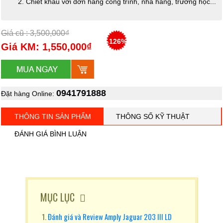
Chiết khấu với đơn hàng công trình, nhà hàng, trường học...
Giá cũ : 3,500,000₫
-126%
Giá KM: 1,550,000₫
0941791888
Đặt hàng Online:
THÔNG TIN SẢN PHẨM
THÔNG SỐ KỸ THUẬT
ĐÁNH GIÁ BÌNH LUẬN
MỤC LỤC
Đánh giá và Review Amply Jaguar 203 III LD