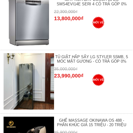
SMS4EVI14E SERI 4 CÓ TRẢ GÓP 0%
22,300,000₫
13,800,000₫
MỚI VỀ
TỦ GIẶT HẤP SẤY LG STYLER S5MB, 5
MÓC MẶT GƯƠNG - CÓ TRẢ GÓP 0%
35,000,000₫
23,990,000₫
MỚI VỀ
GHẾ MASSAGE OKINAWA OS 488 -
PHÂN KHÚC GIÁ 15 TRIỆU - 20 TRIỆU
85,900,000₫