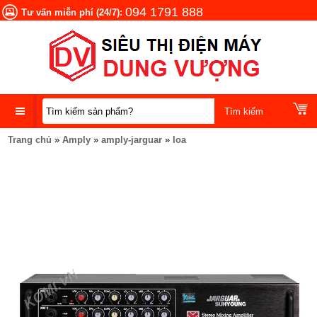
094 1791 888
Tư vấn miễn phí (24/7):
Trang chủ
»
Amply
»
amply-jarguar
»
loa
DANH
MỤC
SẢN
PHẨM