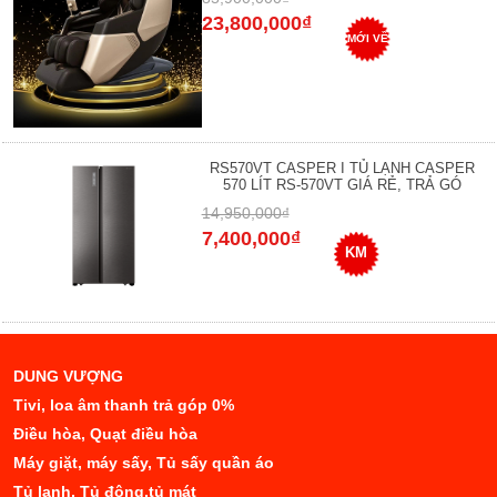
23,800,000₫
MỚI VỀ
RS570VT CASPER I TỦ LẠNH CASPER
570 LÍT RS-570VT GIÁ RẺ, TRẢ GÓ
14,950,000₫
7,400,000₫
KM
DUNG VƯỢNG
Tivi, loa âm thanh trả góp 0%
Điều hòa, Quạt điều hòa
Máy giặt, máy sấy, Tủ sấy quần áo
Tủ lạnh, Tủ đông,tủ mát