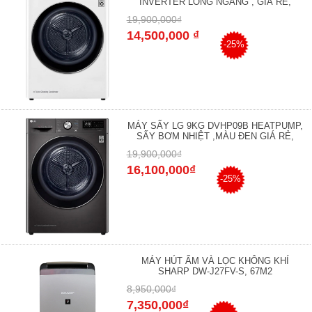
INVERTER LỒNG NGANG , GIÁ RẺ,
19,900,000₫
14,500,000 ₫
-25%
MÁY SẤY LG 9KG DVHP09B HEATPUMP,
SẤY BƠM NHIỆT ,MÀU ĐEN GIÁ RẺ,
19,900,000₫
16,100,000₫
-25%
MÁY HÚT ẨM VÀ LỌC KHÔNG KHÍ
SHARP DW-J27FV-S, 67M2
8,950,000₫
7,350,000₫