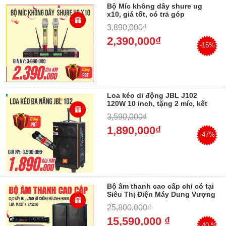
Bộ Míc không dây shure ug
x10, giá tốt, có trả góp
3,890,000₫
2,390,000₫
-15%
Loa kéo di động JBL J102
120W 10 inch, tặng 2 míc, kết
nối bluetooth
3,590,000₫
1,890,000₫
-47%
Bộ âm thanh cao cấp chỉ có tại
Siêu Thị Điện Máy Dung Vượng
25,800,000₫
15,590,000 ₫
- 40 %