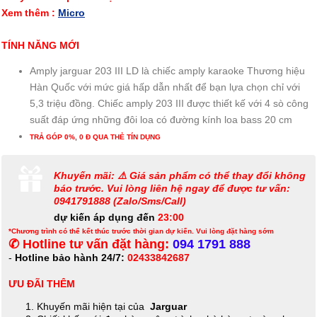
Xem thêm :
Micro
TÍNH NĂNG MỚI
Amply jarguar 203 III LD là chiếc amply karaoke Thương hiệu
Hàn Quốc với mức giá hấp dẫn nhất để bạn lựa chọn chỉ với
5,3 triệu đồng. Chiếc amply 203 III được thiết kế với 4 sò công
suất đáp ứng những đôi loa có đường kính loa bass 20 cm
TRẢ GÓP 0%, 0 Đ QUA THẺ TÍN DỤNG
Khuyến mãi: ⚠️ Giá sản phẩm có thể thay đổi không
báo trước. Vui lòng liên hệ ngay để được tư vấn:
0941791888 (Zalo/Sms/Call)
dự kiến áp dụng đến
23:00
*Chương trình có thể kết thúc trước thời gian dự kiến. Vui lòng đặt hàng sớm
✆ Hotline tư vấn đặt hàng:
094 1791 888
-
Hotline bảo hành 24/7:
02433842687
ƯU ĐÃI THÊM
Khuyến mãi hiện tại của
Jarguar