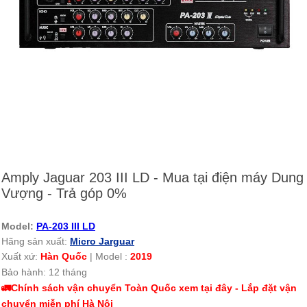
Amply Jaguar 203 III LD - Mua tại điện máy Dung
Vượng - Trả góp 0%
Model:
PA-
203 III LD
Hãng sản xuất:
Micro Jarguar
Xuất xứ:
Hàn Quốc
|
Model :
2019
Bảo hành: 12 tháng
🚛Chính sách vận chuyển Toàn Quốc xem tại đây - Lắp đặt vận
chuyển miễn phí Hà Nội