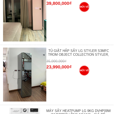
39,800,000₫
MỚI VỀ
TỦ GIẶT HẤP SẤY LG STYLER S3MFC
TROM OBJECT COLLECTION STYLER,
35,000,000₫
23,990,000₫
MỚI VỀ
MÁY SẤY HEATPUMP LG 9KG DVHP09W