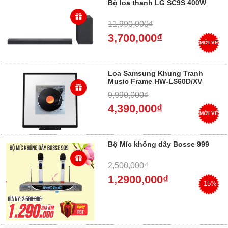
Bộ loa thanh LG SC9S 400W
11,990,000₫
3,700,000₫
MỚI VỀ
Loa Samsung Khung Tranh
Music Frame HW-LS60D/XV
120W
9,990,000₫
4,390,000₫
MỚI VỀ
Bộ Míc không dây Bosse 999
2,500,000₫
1,2900,000₫
-15%