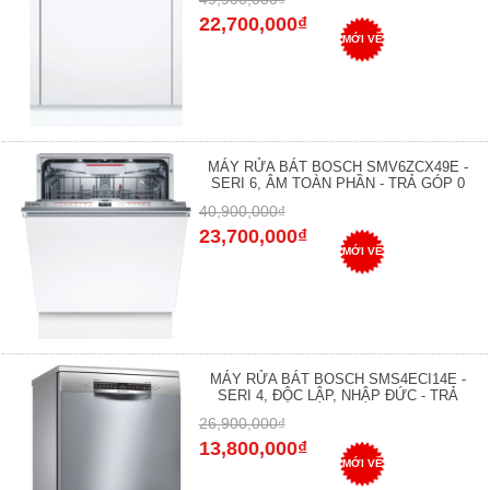
22,700,000₫
MỚI VỀ
MÁY RỬA BÁT BOSCH SMV6ZCX49E -
SERI 6, ÂM TOÀN PHẦN - TRẢ GÓP 0
40,900,000₫
23,700,000₫
MỚI VỀ
MÁY RỬA BÁT BOSCH SMS4ECI14E -
SERI 4, ĐỘC LẬP, NHẬP ĐỨC - TRẢ
26,900,000₫
13,800,000₫
MỚI VỀ