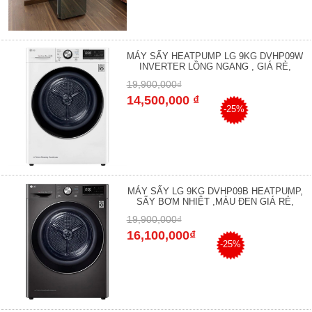
MÁY SẤY HEATPUMP LG 9KG DVHP09W
INVERTER LỒNG NGANG , GIÁ RẺ,
19,900,000₫
14,500,000 ₫
-25%
MÁY SẤY LG 9KG DVHP09B HEATPUMP,
SẤY BƠM NHIỆT ,MÀU ĐEN GIÁ RẺ,
19,900,000₫
16,100,000₫
-25%