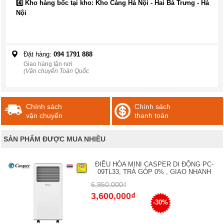
4️⃣ Kho hàng bốc tại kho: Kho Cảng Hà Nội - Hai Bà Trưng - Hà
Nội
Đặt hàng:
094 1791 888
Giao hàng tận nơi
(Vận chuyển Toàn Quốc
Chính sách
Chính sách
vận chuyển
thanh toán
SẢN PHẨM ĐƯỢC MUA NHIỀU
ĐIỀU HÒA MINI CASPER DI ĐỘNG PC-
09TL33, TRẢ GÓP 0% , GIAO NHANH
6,950,000₫
3,600,000₫
-30%