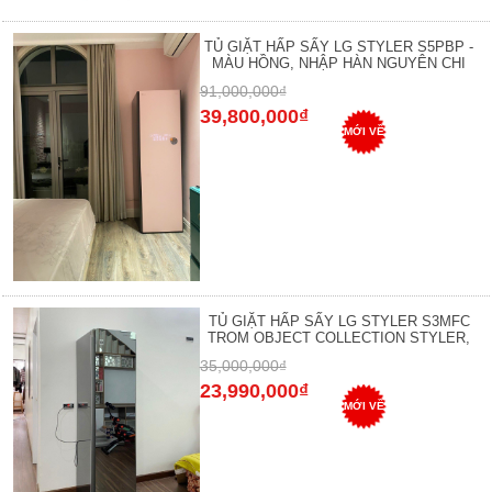
TỦ GIẶT HẤP SẤY LG STYLER S5PBP -
MÀU HỒNG, NHẬP HÀN NGUYÊN CHI
91,000,000₫
39,800,000₫
MỚI VỀ
TỦ GIẶT HẤP SẤY LG STYLER S3MFC
TROM OBJECT COLLECTION STYLER,
35,000,000₫
23,990,000₫
MỚI VỀ