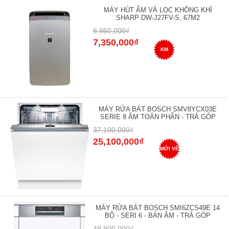
MÁY HÚT ẨM VÀ LỌC KHÔNG KHÍ
SHARP DW-J27FV-S, 67M2
8,950,000₫
7,350,000₫
KM
MÁY RỬA BÁT BOSCH SMV8YCX03E
SERIE 8 ÂM TOÀN PHẦN - TRẢ GÓP
37,100,000₫
25,100,000₫
MỚI VỀ
MÁY RỬA BÁT BOSCH SMI6ZCS49E 14
BỘ - SERI 6 - BÁN ÂM - TRẢ GÓP
49,900,000₫