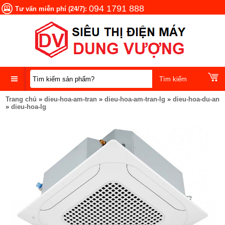
094 1791 888
Tư vấn miễn phí (24/7):
Trang chủ
»
dieu-hoa-am-tran
»
dieu-hoa-am-tran-lg
»
dieu-hoa-du-an
DANH
»
dieu-hoa-lg
MỤC
SẢN
PHẨM