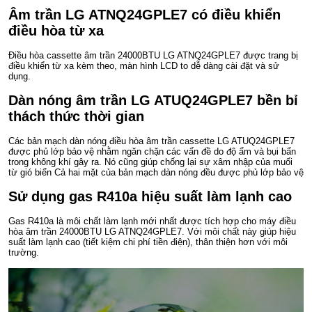
Âm trần LG ATNQ24GPLE7 có điều khiển
điều hòa từ xa
Điều hòa cassette âm trần 24000BTU LG ATNQ24GPLE7 được trang bị
điều khiển từ xa kèm theo, màn hình LCD to dễ dàng cài đặt và sử
dụng.
Dàn nóng âm trần LG ATUQ24GPLE7 bền bỉ
thách thức thời gian
Các bản mạch dàn nóng điều hòa âm trần cassette LG ATUQ24GPLE7
được phủ lớp bảo vệ nhằm ngăn chặn các vấn đề do độ ẩm và bụi bẩn
trong không khí gây ra. Nó cũng giúp chống lại sự xâm nhập của muối
từ gió biển Cả hai mặt của bản mạch dàn nóng đều được phủ lớp bảo vệ
Sử dụng gas R410a hiệu suất làm lạnh cao
Gas R410a là môi chất làm lạnh mới nhất được tích hợp cho máy điều
hòa âm trần 24000BTU LG ATNQ24GPLE7. Với môi chất này giúp hiệu
suất làm lạnh cao (tiết kiệm chi phí tiền điện), thân thiện hơn với môi
trường.