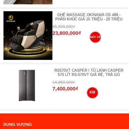
GHẾ MASSAGE OKINAWA OS 488 -
PHÂN KHÚC GIÁ 15 TRIỆU - 20 TRIỆU
85,900,000₫
23,800,000₫
MỚI VỀ
RS570VT CASPER I TỦ LẠNH CASPER
570 LÍT RS-570VT GIÁ RẺ, TRẢ GÓ
14,950,000₫
7,400,000₫
KM
DUNG VƯỢNG