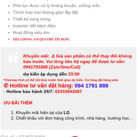
Phin lọc được xử lý kháng khuẩn, chống mốc
Thích hợp mọi không gian lắp đặt
Thiết kế sang trọng
Inventer tiết kiệm điện
Hoạt đông siêu êm
TRẢ GÓP 0%, 0 Đ QUA THẺ TÍN DỤNG
Khuyến mãi: ⚠️ Giá sản phẩm có thể thay đổi không
báo trước. Vui lòng liên hệ ngay để được tư vấn:
0941791888 (Zalo/Sms/Call)
dự kiến áp dụng đến
23:00
*Chương trình có thể kết thúc trước thời gian dự kiến. Vui lòng đặt hàng sớm
✆ Hotline tư vấn đặt hàng:
094 1791 888
-
Hotline bảo hành 24/7:
02433842687
ƯU ĐÃI THÊM
Khuyến mãi hiện tại của
LG
Chiết khấu với đơn hàng công trình, nhà hàng, trường học...