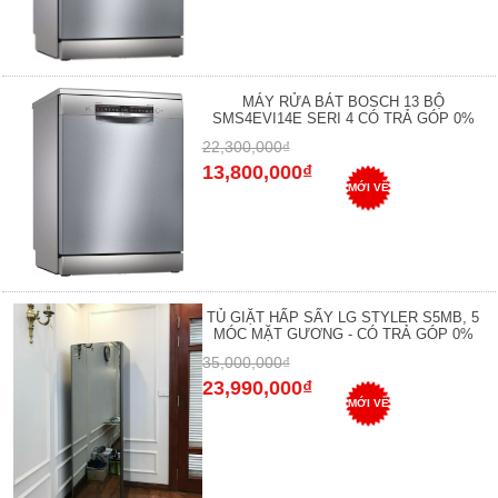
MÁY RỬA BÁT BOSCH 13 BỘ
SMS4EVI14E SERI 4 CÓ TRẢ GÓP 0%
22,300,000₫
13,800,000₫
MỚI VỀ
TỦ GIẶT HẤP SẤY LG STYLER S5MB, 5
MÓC MẶT GƯƠNG - CÓ TRẢ GÓP 0%
35,000,000₫
23,990,000₫
MỚI VỀ