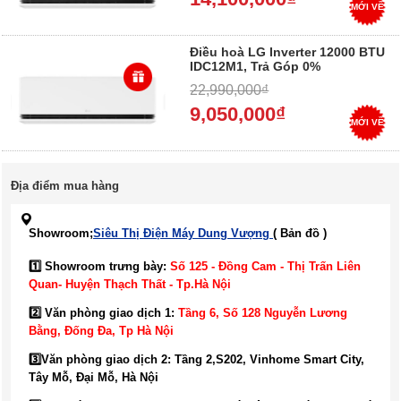
MỚI VỀ
Điều hoà LG Inverter 12000 BTU
IDC12M1, Trả Góp 0%
22,990,000₫
9,050,000₫
MỚI VỀ
Địa điểm mua hàng
Showroom;
Siêu Thị Điện Máy Dung Vượng
( Bản đồ )
1️⃣ Showroom trưng bày:
Số 125 - Đồng Cam - Thị Trấn Liên
Quan- Huyện Thạch Thất - Tp.Hà Nội
2️⃣ Văn phòng giao dịch 1:
Tầng 6, Số 128 Nguyễn Lương
Bằng, Đống Đa
, Tp Hà Nội
3️⃣
Văn phòng giao dịch 2: Tầng 2,S202, Vinhome Smart City,
Tây Mỗ, Đại Mỗ, Hà Nội