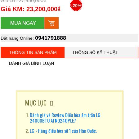
Giá cũ : 27,950,000₫
-20%
Giá KM: 23,200,000₫
0941791888
Đặt hàng Online:
THÔNG TIN SẢN PHẨM
THÔNG SỐ KỸ THUẬT
ĐÁNH GIÁ BÌNH LUẬN
MỤC LỤC
Đánh giá và Review Điều hòa âm trần LG
24000BTU ATNQ24GPLE7
LG - Hãng điều hòa số 1 của Hàn Quốc.