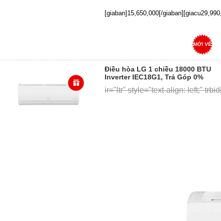
[giaban]15,650,000[/giaban][giacu29,99
MỚI VỀ
Điều hòa LG 1 chiều 18000 BTU
Inverter IEC18G1, Trả Góp 0%
ir="ltr" style="text-align: left;" trb