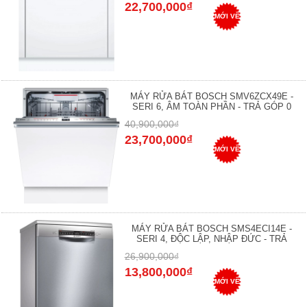
22,700,000₫
MỚI VỀ
MÁY RỬA BÁT BOSCH SMV6ZCX49E -
SERI 6, ÂM TOÀN PHẦN - TRẢ GÓP 0
40,900,000₫
23,700,000₫
MỚI VỀ
MÁY RỬA BÁT BOSCH SMS4ECI14E -
SERI 4, ĐỘC LẬP, NHẬP ĐỨC - TRẢ
26,900,000₫
13,800,000₫
MỚI VỀ