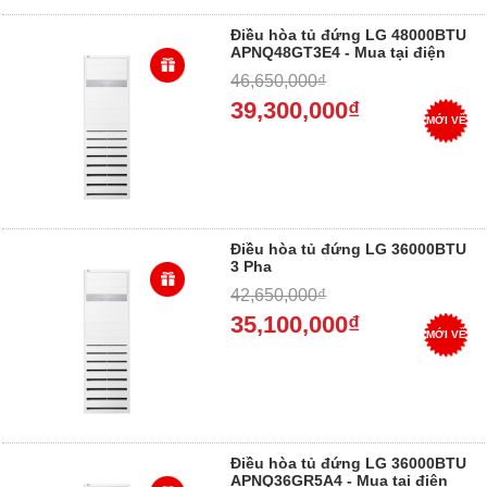
Điều hòa tủ đứng LG 48000BTU
APNQ48GT3E4 - Mua tại điện
máy Dung Vượng - Trả góp 0%
46,650,000₫
39,300,000₫
MỚI VỀ
Điều hòa tủ đứng LG 36000BTU
3 Pha
APNQ36GR5A4/AUUQ36LH4 -
42,650,000₫
Mua tại điện máy Dung Vượng -
Trả góp 0%
35,100,000₫
MỚI VỀ
Điều hòa tủ đứng LG 36000BTU
APNQ36GR5A4 - Mua tại điện