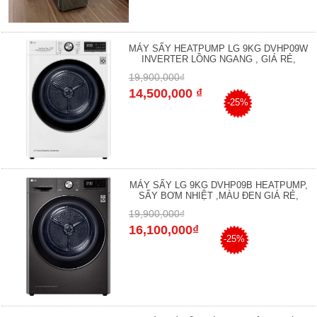
MÁY SẤY HEATPUMP LG 9KG DVHP09W
INVERTER LỒNG NGANG , GIÁ RẺ,
19,900,000₫
14,500,000 ₫
-25%
MÁY SẤY LG 9KG DVHP09B HEATPUMP,
SẤY BƠM NHIỆT ,MÀU ĐEN GIÁ RẺ,
19,900,000₫
16,100,000₫
-25%