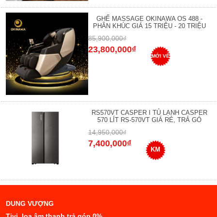
GHẾ MASSAGE OKINAWA OS 488 -
PHÂN KHÚC GIÁ 15 TRIỆU - 20 TRIỆU
85,900,000₫
23,800,000₫
MỚI VỀ
RS570VT CASPER I TỦ LẠNH CASPER
570 LÍT RS-570VT GIÁ RẺ, TRẢ GÓ
14,950,000₫
7,400,000₫
KM
DUNG VƯỢNG
Tivi, loa âm thanh trả góp 0%