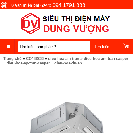
094 1791 888
Tư vấn miễn phí (24/7):
Trang chủ
»
CC48IS33
»
dieu-hoa-am-tran
»
dieu-hoa-am-tran-casper
DANH
»
dieu-hoa-ap-tran-casper
»
dieu-hoa-du-an
MỤC
SẢN
PHẨM