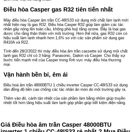
Điều hòa Casper gas R32 tiên tiến nhất
Máy điều hòa Casper âm trần CC-48IS33 sử dụng môi chất làm lạnh mới
nhất hiện nay là gas R32. Điều hòa Casper R32 giúp làm giảm các tác
nhân gây nóng lên toàn cầu, không phá huỷ tầng ozone. Đây là loại gas
được cho rằng thân thiện với môi trường. Hơn thế nữa, gas R32 còn có
hiệu suất làm lanh nhanh hơn 1,6% so với các sản phẩm sử dụng gas
R410A và R22.
Tính đến 28/2/2022 thì máy điều hòa âm trần cassette sử dụng môi chất
lạnh gas R32 chỉ có 3 hãng: Panasonic, Daikin và Casper. Cho thấy sự
bước tiến mạnh mẽ của Casper trong lĩnh vực máy điều hòa thương
mại.
Vận hành bền bỉ, êm ái
Điều hoà âm trần 48000BTU 1 chiều inverter Casper CC-48IS33 sử dụng
dàn đồng độ bền cao chống các tác nhân ăn mòn do môi trường gây ra.
Thêm vào đó, cánh tản nhiệt của sản phầm làm bằng nhôm giúp truyền
nhiệt tốt hơn tăng hiệu suất làm lạnh góp phần giúp tiết kiệm điện năng.
Giá Điều hòa âm trần Casper 48000BTU
inverter 1 chiều CC-48IS33 rẻ nhất ? Mua Điều