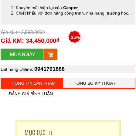
Khuyến mãi hiện tại của
Casper
Chiết khấu với đơn hàng công trình, nhà hàng, trường học...
Giá cũ : 42,990,000₫
-25%
Giá KM: 34,450,000₫
0941791888
Đặt hàng Online:
THÔNG TIN SẢN PHẨM
THÔNG SỐ KỸ THUẬT
ĐÁNH GIÁ BÌNH LUẬN
MỤC LỤC