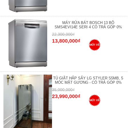
MÁY RỬA BÁT BOSCH 13 BỘ
SMS4EVI14E SERI 4 CÓ TRẢ GÓP 0%
22,300,000₫
13,800,000₫
MỚI VỀ
TỦ GIẶT HẤP SẤY LG STYLER S5MB, 5
MÓC MẶT GƯƠNG - CÓ TRẢ GÓP 0%
35,000,000₫
23,990,000₫
MỚI VỀ