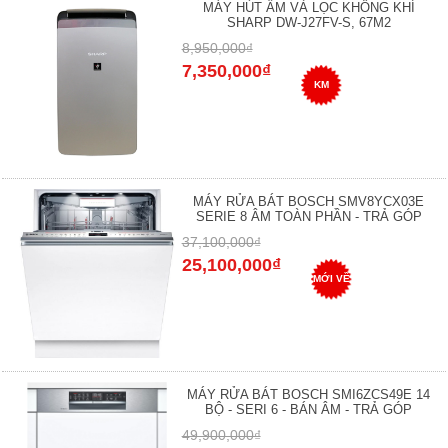
MÁY HÚT ẨM VÀ LỌC KHÔNG KHÍ
SHARP DW-J27FV-S, 67M2
8,950,000₫
7,350,000₫
KM
MÁY RỬA BÁT BOSCH SMV8YCX03E
SERIE 8 ÂM TOÀN PHẦN - TRẢ GÓP
37,100,000₫
25,100,000₫
MỚI VỀ
MÁY RỬA BÁT BOSCH SMI6ZCS49E 14
BỘ - SERI 6 - BÁN ÂM - TRẢ GÓP
49,900,000₫