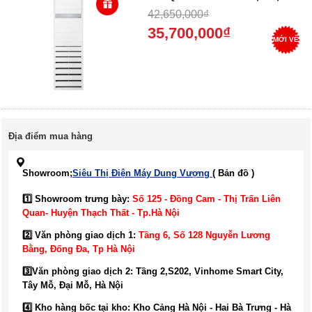
máy Dung Vượng - Trả góp 0%
42,650,000₫
35,700,000₫
MỚI VỀ
Địa điểm mua hàng
Showroom;
Siêu Thị Điện Máy Dung Vượng
( Bản đồ )
1️⃣ Showroom trưng bày:
Số 125 - Đồng Cam - Thị Trấn Liên
Quan- Huyện Thạch Thất - Tp.Hà Nội
2️⃣ Văn phòng giao dịch 1:
Tầng 6, Số 128 Nguyễn Lương
Bằng, Đống Đa
, Tp Hà Nội
3️⃣
Văn phòng giao dịch 2: Tầng 2,S202, Vinhome Smart City,
Tây Mỗ, Đại Mỗ, Hà Nội
4️⃣ Kho hàng bốc tại kho: Kho Cảng Hà Nội - Hai Bà Trưng - Hà