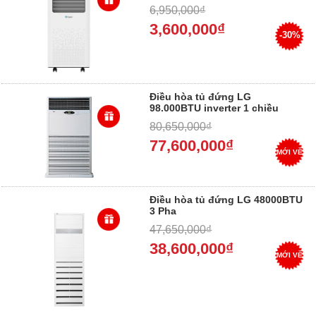
, GIAO NHANH
6,950,000₫
3,600,000₫
-30%
Điều hòa tủ đứng LG
98.000BTU inverter 1 chiều
APUQ100LFA0/APNQ100LFA0 -
80,650,000₫
Mua tại điện máy Dung Vượng -
Trả góp 0%
77,600,000₫
MỚI VỀ
Điều hòa tủ đứng LG 48000BTU
3 Pha
APNQ48GT3E4/AUUQ48LH4 -
47,650,000₫
Mua tại điện máy Dung Vượng -
Trả góp 0%
38,600,000₫
MỚI VỀ