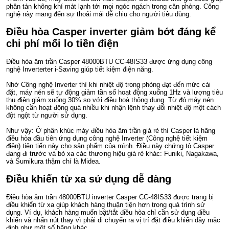
phân tán không khí mát lạnh tới mọi ngóc ngách trong căn phòng. Công
nghệ này mang đến sự thoải mái dễ chịu cho người tiêu dùng.
Điều hòa Casper inverter giảm bớt đáng kể
chi phí mối lo tiền điện
Điều hòa âm trần Casper 48000BTU CC-48IS33 được ứng dụng công
nghệ Inverterter i-Saving giúp tiết kiệm điện năng.
Nhờ Công nghệ Inverter thì khi nhiệt độ trong phòng đạt đến mức cài
đặt, máy nén sẽ tự động giảm tần số hoạt động xuống 1Hz và lượng tiêu
thụ điện giảm xuống 30% so với điều hoà thông dụng. Từ đó máy nén
không cần hoạt động quá nhiều khi nhận lệnh thay đổi nhiệt độ một cách
đột ngột từ người sử dụng.
Như vậy: Ở phân khúc máy điều hòa âm trần giá rẻ thì Casper là hãng
điều hòa đầu tiên ứng dụng công nghệ Inverter (Công nghệ tiết kiệm
điện) tiên tiến này cho sản phẩm của mình. Điều này chứng tỏ Casper
đang đi trước và bỏ xa các thương hiệu giá rẻ khác: Funiki, Nagakawa,
và Sumikura thậm chí là Midea.
Điều khiển từ xa sử dụng dễ dàng
Điều hòa âm trần 48000BTU inverter Casper CC-48IS33 được trang bị
điều khiển từ xa giúp khách hàng thuận tiện hơn trong quá trình sử
dụng. Ví dụ, khách hàng muốn bật/tắt điều hòa chỉ cần sử dụng điều
khiển và nhấn nút thay vì phải di chuyển ra vị trí đặt điều khiển dây mặc
định như một số hãng khác.