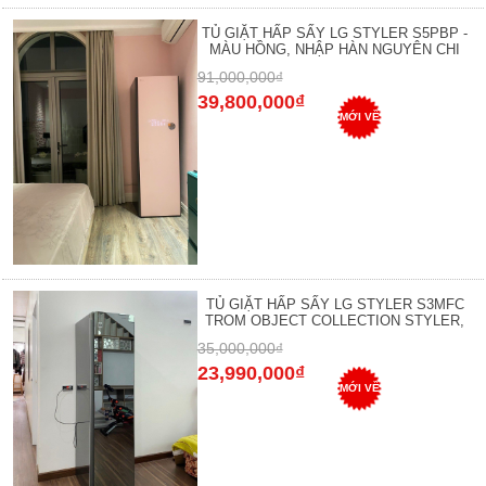
TỦ GIẶT HẤP SẤY LG STYLER S5PBP -
MÀU HỒNG, NHẬP HÀN NGUYÊN CHI
91,000,000₫
39,800,000₫
MỚI VỀ
TỦ GIẶT HẤP SẤY LG STYLER S3MFC
TROM OBJECT COLLECTION STYLER,
35,000,000₫
23,990,000₫
MỚI VỀ