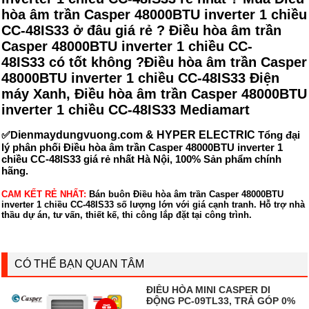
hòa âm trần Casper 48000BTU inverter 1 chiều
CC-48IS33 ở đâu giá rẻ ? Điều hòa âm trần
Casper 48000BTU inverter 1 chiều CC-
48IS33 có tốt không ?Điều hòa âm trần Casper
48000BTU inverter 1 chiều CC-48IS33 Điện
máy Xanh, Điều hòa âm trần Casper 48000BTU
inverter 1 chiều CC-48IS33 Mediamart
✅D
ienmaydungvuong.com & HYPER ELECTRIC
Tổng đại
lý phân phối Điều hòa âm trần Casper 48000BTU inverter 1
chiều CC-48IS33 giá rẻ nhất Hà Nội, 100% Sản phẩm chính
hãng.
CAM KẾT RẺ NHẤT:
Bán buôn Điều hòa âm trần Casper 48000BTU
inverter 1 chiều CC-48IS33 số lượng lớn với giá cạnh tranh. Hỗ trợ nhà
thầu dự án, tư vấn, thiết kế, thi công lắp đặt tại công trình.
CÓ THỂ BẠN QUAN TÂM
ĐIỀU HÒA MINI CASPER DI
ĐỘNG PC-09TL33, TRẢ GÓP 0%