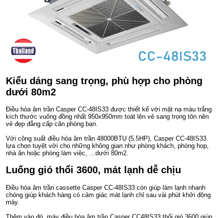
Kiểu dáng sang trọng, phù hợp cho phòng
dưới 80m2
Điều hòa âm trần Casper CC-48IS33 được thiết kế với mặt nạ màu trắng
kích thước vuông đồng nhất 950x950mm toát lên vẻ sang trọng tôn nên
vẻ đẹp đẳng cấp căn phòng bạn.
Với công suất điều hòa âm trần 48000BTU (5.5HP), Casper CC-48IS33
lựa chọn tuyệt vời cho những không gian như phòng khách, phòng họp,
nhà ăn hoặc phòng làm việc, …dưới 80m2.
Luống gió thổi 3600, mát lạnh dễ chịu
Điều hòa âm trần cassette Casper CC-48IS33 còn giúp làm lạnh nhanh
chóng giúp khách hàng có cảm giác mát lạnh chỉ sau vài phút khởi động
máy.
Thêm vào đó, máy điều hòa âm trần Casper CC48IS33 thổi gió 3600 giúp