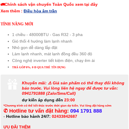
🚛Chính sách vận chuyển Toàn Quốc xem tại đây
Xem thêm :
Điều hòa âm trần
TÍNH NĂNG MỚI
1 chiều - 48000BTU - Gas R32 - 3 pha
Gió thổi 4 hướng làm lạnh nhanh
Nhỏ gọn dễ dàng lắp đặt
Làm lạnh nhanh, mát lạnh đồng đều 360 độ
Công nghệ inverter tiết kiệm điện, chạy êm ái
TRẢ GÓP 0%, 0 Đ QUA THẺ TÍN DỤNG
Khuyến mãi: ⚠️ Giá sản phẩm có thể thay đổi không
báo trước. Vui lòng liên hệ ngay để được tư vấn:
0941791888 (Zalo/Sms/Call)
dự kiến áp dụng đến
23:00
*Chương trình có thể kết thúc trước thời gian dự kiến. Vui lòng đặt hàng sớm
✆ Hotline tư vấn đặt hàng:
094 1791 888
-
Hotline bảo hành 24/7:
02433842687
ƯU ĐÃI THÊM