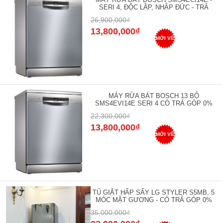
SERI 4, ĐỘC LẬP, NHẬP ĐỨC - TRẢ
26,900,000₫
13,800,000₫
MỚI VỀ
MÁY RỬA BÁT BOSCH 13 BỘ
SMS4EVI14E SERI 4 CÓ TRẢ GÓP 0%
22,300,000₫
13,800,000₫
MỚI VỀ
TỦ GIẶT HẤP SẤY LG STYLER S5MB, 5
MÓC MẶT GƯƠNG - CÓ TRẢ GÓP 0%
35,000,000₫