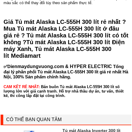
màu sắc có thể thay đổi tùy theo sản phẩm thực tế.
Giá Tủ mát Alaska LC-555H 300 lít rẻ nhất ?
Mua Tủ mát Alaska LC-555H 300 lít ở đâu
giá rẻ ? Tủ mát Alaska LC-555H 300 lít có tốt
không ?Tủ mát Alaska LC-555H 300 lít Điện
máy Xanh, Tủ mát Alaska LC-555H 300
lít Mediamart
✅D
ienmaydungvuong.com & HYPER ELECTRIC
Tổng
đại lý phân phối Tủ mát Alaska LC-555H 300 lít giá rẻ nhất Hà
Nội, 100% Sản phẩm chính hãng.
CAM KẾT RẺ NHẤT:
Bán buôn Tủ mát Alaska LC-555H 300 lít số
lượng lớn với giá cạnh tranh. Hỗ trợ nhà thầu dự án, tư vấn, thiết
kế, thi công lắp đặt tại công trình.
CÓ THỂ BẠN QUAN TÂM
Tủ mát Alaska Inverter 300 lít