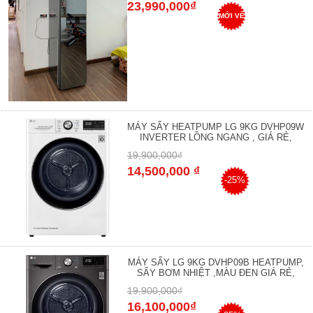
23,990,000₫
MỚI VỀ
MÁY SẤY HEATPUMP LG 9KG DVHP09W
INVERTER LỒNG NGANG , GIÁ RẺ,
19,900,000₫
14,500,000 ₫
-25%
MÁY SẤY LG 9KG DVHP09B HEATPUMP,
SẤY BƠM NHIỆT ,MÀU ĐEN GIÁ RẺ,
19,900,000₫
16,100,000₫