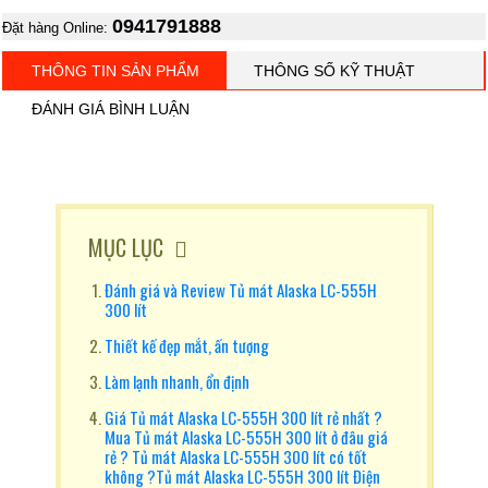
0941791888
Đặt hàng Online:
THÔNG TIN SẢN PHẨM
THÔNG SỐ KỸ THUẬT
ĐÁNH GIÁ BÌNH LUẬN
MỤC LỤC
Đánh giá và Review Tủ mát Alaska LC-555H
300 lít
Thiết kế đẹp mắt, ấn tượng
Làm lạnh nhanh, ổn định
Giá Tủ mát Alaska LC-555H 300 lít rẻ nhất ?
Mua Tủ mát Alaska LC-555H 300 lít ở đâu giá
rẻ ? Tủ mát Alaska LC-555H 300 lít có tốt
không ?Tủ mát Alaska LC-555H 300 lít Điện