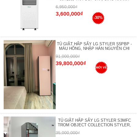
6,950,000₫
3,600,000₫
-30%
TỦ GIẶT HẤP SẤY LG STYLER S5PBP -
MÀU HỒNG, NHẬP HÀN NGUYÊN CHI
91,000,000₫
39,800,000₫
MỚI VỀ
TỦ GIẶT HẤP SẤY LG STYLER S3MFC
TROM OBJECT COLLECTION STYLER,
35,000,000₫