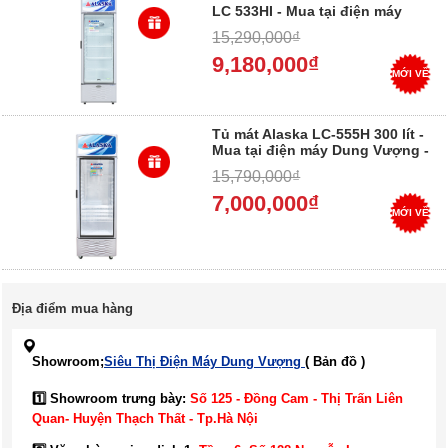
LC 533HI - Mua tại điện máy
Dung Vượng - Trả góp 0%
15,290,000₫
9,180,000₫
MỚI VỀ
Tủ mát Alaska LC-555H 300 lít -
Mua tại điện máy Dung Vượng -
Trả góp 0%
15,790,000₫
7,000,000₫
MỚI VỀ
Địa điểm mua hàng
Showroom;
Siêu Thị Điện Máy Dung Vượng
( Bản đồ )
1️⃣ Showroom trưng bày:
Số 125 - Đồng Cam - Thị Trấn Liên
Quan- Huyện Thạch Thất - Tp.Hà Nội