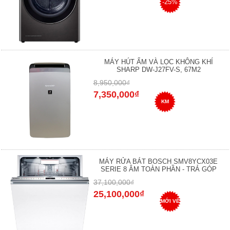
-25%
MÁY HÚT ẨM VÀ LỌC KHÔNG KHÍ
SHARP DW-J27FV-S, 67M2
8,950,000₫
7,350,000₫
KM
MÁY RỬA BÁT BOSCH SMV8YCX03E
SERIE 8 ÂM TOÀN PHẦN - TRẢ GÓP
37,100,000₫
25,100,000₫
MỚI VỀ