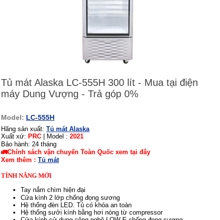
Tủ mát Alaska LC-555H 300 lít - Mua tại điện
máy Dung Vượng - Trả góp 0%
Model:
LC-555H
Hãng sản xuất:
Tủ mát Alaska
Xuất xứ:
PRC
|
Model :
2021
Bảo hành: 24 tháng
🚛Chính sách vận chuyển Toàn Quốc xem tại đây
Xem thêm :
Tủ mát
TÍNH NĂNG MỚI
Tay nắm chìm hiện đại
Cửa kính 2 lớp chống đọng sương
Hệ thống đèn LED. Tủ có khóa an toàn
Hệ thống sưởi kính bằng hơi nóng từ compressor
Cửa kính sử dụng công nghệ LOW-E chống đọng sương