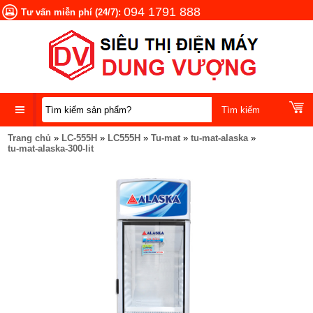
094 1791 888
Tư vấn miễn phí (24/7):
Trang chủ
»
LC-555H
»
LC555H
»
Tu-mat
»
tu-mat-alaska
»
DANH
tu-mat-alaska-300-lit
MỤC
SẢN
PHẨM