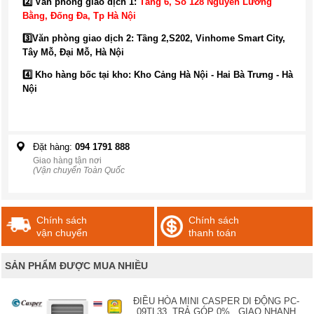
2️⃣ Văn phòng giao dịch 1:
Tầng 6, Số 128 Nguyễn Lương
Bằng, Đống Đa
, Tp Hà Nội
3️⃣
Văn phòng giao dịch 2: Tầng 2,S202, Vinhome Smart City,
Tây Mỗ, Đại Mỗ, Hà Nội
4️⃣ Kho hàng bốc tại kho: Kho Cảng Hà Nội - Hai Bà Trưng - Hà
Nội
Đặt hàng:
094 1791 888
Giao hàng tận nơi
(Vận chuyển Toàn Quốc
Chính sách
Chính sách
vận chuyển
thanh toán
SẢN PHẨM ĐƯỢC MUA NHIỀU
ĐIỀU HÒA MINI CASPER DI ĐỘNG PC-
09TL33, TRẢ GÓP 0% , GIAO NHANH