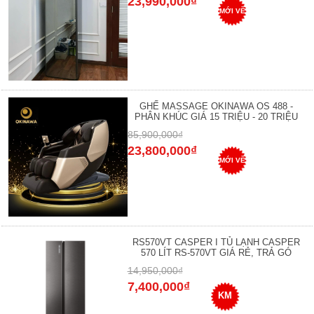
23,990,000₫
MỚI VỀ
GHẾ MASSAGE OKINAWA OS 488 -
PHÂN KHÚC GIÁ 15 TRIỆU - 20 TRIỆU
85,900,000₫
23,800,000₫
MỚI VỀ
RS570VT CASPER I TỦ LẠNH CASPER
570 LÍT RS-570VT GIÁ RẺ, TRẢ GÓ
14,950,000₫
7,400,000₫
KM