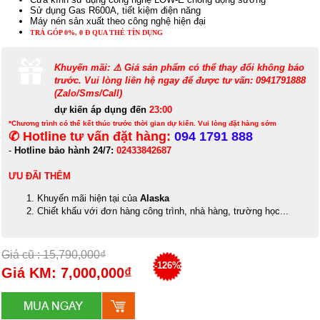
Sử dụng Gas R600A, tiết kiệm điện năng
Máy nén sản xuất theo công nghệ hiện đại
TRẢ GÓP 0%, 0 Đ QUA THẺ TÍN DỤNG
Khuyến mãi: ⚠️ Giá sản phẩm có thể thay đổi không báo
trước. Vui lòng liên hệ ngay để được tư vấn: 0941791888
(Zalo/Sms/Call)
dự kiến áp dụng đến
23:00
*Chương trình có thể kết thúc trước thời gian dự kiến. Vui lòng đặt hàng sớm
✆ Hotline tư vấn đặt hàng:
094 1791 888
-
Hotline bảo hành 24/7:
02433842687
ƯU ĐÃI THÊM
Khuyến mãi hiện tại của
Alaska
Chiết khấu với đơn hàng công trình, nhà hàng, trường học...
Giá cũ : 15,790,000₫
-126%
Giá KM: 7,000,000₫