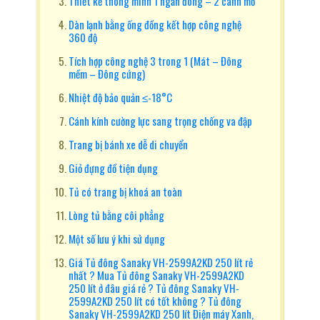
Thiết kế thông minh 1 ngăn đông – 2 cánh mở
Dàn lạnh bằng ống đồng kết hợp công nghệ
360 độ
Tích hợp công nghệ 3 trong 1 (Mát – Đông
mềm – Đông cứng)
Nhiệt độ bảo quản ≤-18°C
Cánh kính cường lực sang trọng chống va đập
Trang bị bánh xe dễ di chuyển
Giỏ đựng đồ tiện dụng
Tủ có trang bị khoá an toàn
Lòng tủ bằng côi phẳng
Một số lưu ý khi sử dụng
Giá Tủ đông Sanaky VH-2599A2KD 250 lít rẻ
nhất ? Mua Tủ đông Sanaky VH-2599A2KD
250 lít ở đâu giá rẻ ? Tủ đông Sanaky VH-
2599A2KD 250 lít có tốt không ? Tủ đông
Sanaky VH-2599A2KD 250 lít Điện máy Xanh,