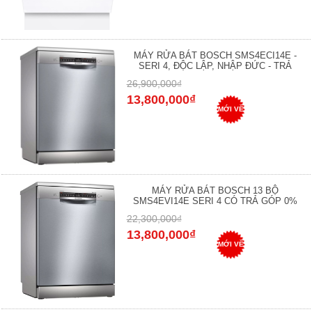
MÁY RỬA BÁT BOSCH SMS4ECI14E -
SERI 4, ĐỘC LẬP, NHẬP ĐỨC - TRẢ
26,900,000₫
13,800,000₫
MỚI VỀ
MÁY RỬA BÁT BOSCH 13 BỘ
SMS4EVI14E SERI 4 CÓ TRẢ GÓP 0%
22,300,000₫
13,800,000₫
MỚI VỀ