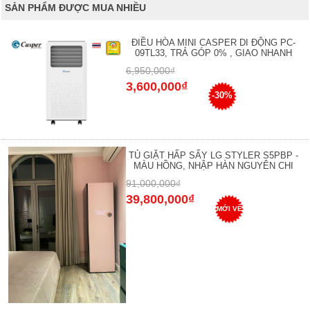
SẢN PHẨM ĐƯỢC MUA NHIỀU
ĐIỀU HÒA MINI CASPER DI ĐỘNG PC-
09TL33, TRẢ GÓP 0% , GIAO NHANH
6,950,000₫
3,600,000₫
-30%
TỦ GIẶT HẤP SẤY LG STYLER S5PBP -
MÀU HỒNG, NHẬP HÀN NGUYÊN CHI
91,000,000₫
39,800,000₫
MỚI VỀ