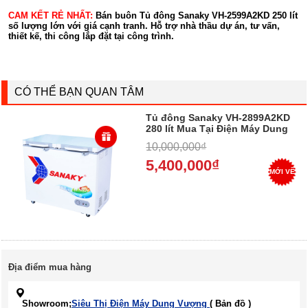
CAM KẾT RẺ NHẤT:
Bán buôn Tủ đông Sanaky VH-2599A2KD 250 lít
số lượng lớn với giá cạnh tranh. Hỗ trợ nhà thầu dự án, tư vấn,
thiết kế, thi công lắp đặt tại công trình.
CÓ THỂ BẠN QUAN TÂM
Tủ đông Sanaky VH-2899A2KD
280 lít Mua Tại Điện Máy Dung
Vượng, Trả góp 0%
10,000,000₫
5,400,000₫
MỚI VỀ
Địa điểm mua hàng
Showroom;
Siêu Thị Điện Máy Dung Vượng
( Bản đồ )