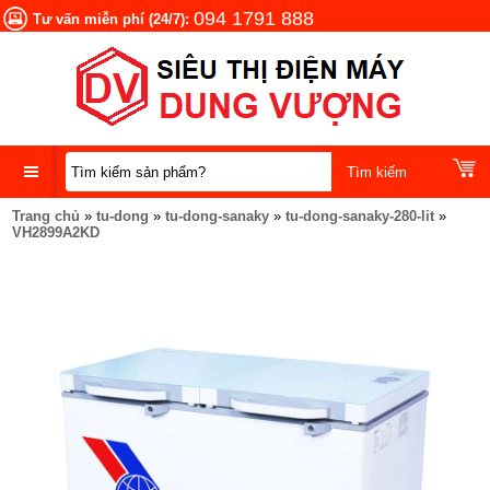
094 1791 888
Tư vấn miễn phí (24/7):
Trang chủ
»
tu-dong
»
tu-dong-sanaky
»
tu-dong-sanaky-280-lit
»
DANH
VH2899A2KD
MỤC
SẢN
PHẨM