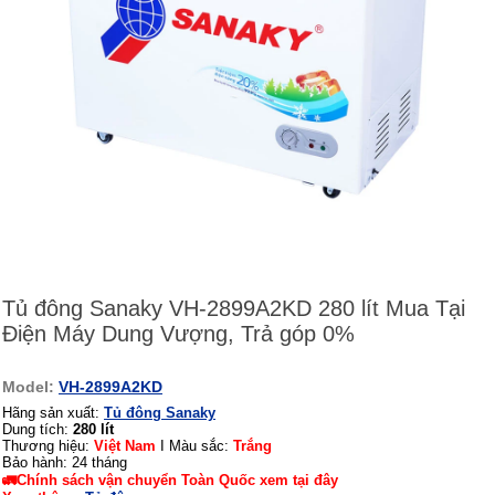
Tủ đông Sanaky VH-2899A2KD 280 lít Mua Tại
Điện Máy Dung Vượng, Trả góp 0%
Model:
VH-2899A2KD
Hãng sản xuất:
Tủ đông Sanaky
Dung tích:
280 lít
Thương hiệu:
Việt Nam
I Màu sắc:
Trắng
Bảo hành: 24 tháng
🚛Chính sách vận chuyển Toàn Quốc xem tại đây