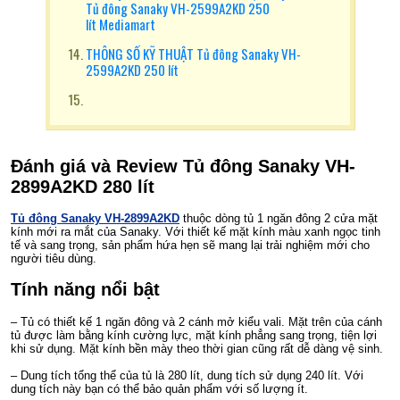
Tủ đông Sanaky VH-2599A2KD 250
lít Mediamart
THÔNG SỐ KỸ THUẬT Tủ đông Sanaky VH-
2599A2KD 250 lít
Đánh giá và Review
Tủ đông Sanaky VH-
2899A2KD 280 lít
Tủ đông Sanaky VH-2899A2KD
thuộc dòng tủ 1 ngăn đông 2 cửa mặt
kính mới ra mắt của Sanaky. Với thiết kế mặt kính màu xanh ngọc tinh
tế và sang trọng, sản phẩm hứa hẹn sẽ mang lại trải nghiệm mới cho
người tiêu dùng.
Tính năng nổi bật
– Tủ có thiết kế 1 ngăn đông và 2 cánh mở kiểu vali. Mặt trên của cánh
tủ được làm bằng kính cường lực, mặt kính phẳng sang trọng, tiện lợi
khi sử dụng. Mặt kính bền mày theo thời gian cũng rất dễ dàng vệ sinh.
– Dung tích tổng thể của tủ là 280 lít, dung tích sử dụng 240 lít. Với
dung tích này bạn có thể bảo quản phẩm với số lượng ít.