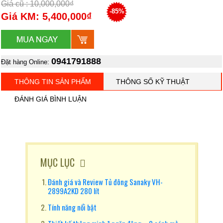
Giá cũ : 10,000,000₫
-85%
Giá KM: 5,400,000₫
0941791888
Đặt hàng Online:
THÔNG TIN SẢN PHẨM
THÔNG SỐ KỸ THUẬT
ĐÁNH GIÁ BÌNH LUẬN
MỤC LỤC
Đánh giá và Review Tủ đông Sanaky VH-
2899A2KD 280 lít
Tính năng nổi bật