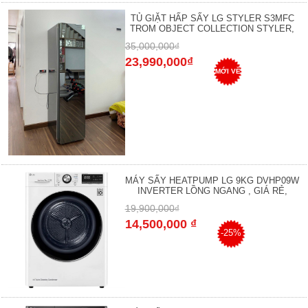
TỦ GIẶT HẤP SẤY LG STYLER S3MFC
TROM OBJECT COLLECTION STYLER,
35,000,000₫
23,990,000₫
MỚI VỀ
MÁY SẤY HEATPUMP LG 9KG DVHP09W
INVERTER LỒNG NGANG , GIÁ RẺ,
19,900,000₫
14,500,000 ₫
-25%