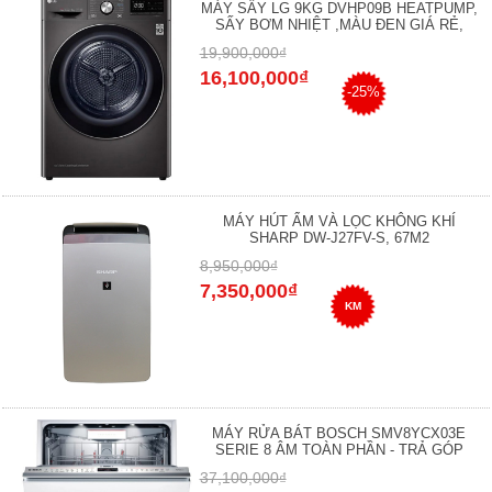
MÁY SẤY LG 9KG DVHP09B HEATPUMP,
SẤY BƠM NHIỆT ,MÀU ĐEN GIÁ RẺ,
19,900,000₫
16,100,000₫
-25%
MÁY HÚT ẨM VÀ LỌC KHÔNG KHÍ
SHARP DW-J27FV-S, 67M2
8,950,000₫
7,350,000₫
KM
MÁY RỬA BÁT BOSCH SMV8YCX03E
SERIE 8 ÂM TOÀN PHẦN - TRẢ GÓP
37,100,000₫