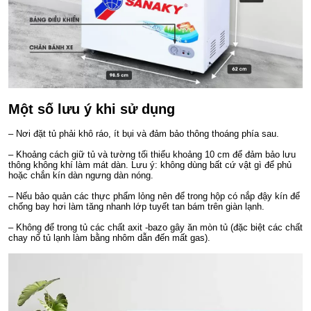
Một số lưu ý khi sử dụng
– Nơi đặt tủ phải khô ráo, ít bụi và đảm bảo thông thoáng phía sau.
– Khoảng cách giữ tủ và tường tối thiểu khoảng 10 cm để đảm bảo lưu
thông không khí làm mát dàn. Lưu ý: không dùng bất cứ vật gì để phủ
hoặc chắn kín dàn ngưng dàn nóng.
– Nếu bảo quản các thực phẩm lỏng nên để trong hộp có nắp đậy kín để
chống bay hơi làm tăng nhanh lớp tuyết tan bám trên giàn lạnh.
– Không để trong tủ các chất axit -bazo gây ăn mòn tủ (đặc biệt các chất
chay nổ tủ lạnh làm bằng nhôm dẫn đến mất gas).