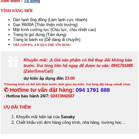
Xem thêm :
Tủ đông
TÍNH NĂNG MỚI
Dàn lạnh ống đồng (Làm lạnh cực nhanh)
Gas R600A (Thân thiện môi trường)
Mặt kính cường lực (Chịu lực, chịu nhiệt cao)
Trang bị giỏ đựng (Tiện dụng)
Trang bị bánh xe (Dễ dàng di chuyển)
TRẢ GÓP 0%, 0 Đ QUA THẺ TÍN DỤNG
Khuyến mãi: ⚠️ Giá sản phẩm có thể thay đổi không báo
trước. Vui lòng liên hệ ngay để được tư vấn: 0941791888
(Zalo/Sms/Call)
dự kiến áp dụng đến
23:00
*Chương trình có thể kết thúc trước thời gian dự kiến. Vui lòng đặt hàng sớm8 chuo
✆ Hotline tư vấn đặt hàng:
094 1791 888
-
Hotline bảo hành 24/7:
02433842687
ƯU ĐÃI THÊM
Khuyến mãi hiện tại của
Sanaky
Chiết khấu với đơn hàng công trình, nhà hàng, trường học...