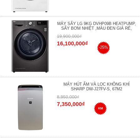
MÁY SẤY LG 9KG DVHP09B HEATPUMP,
SẤY BƠM NHIỆT ,MÀU ĐEN GIÁ RẺ,
19,900,000₫
16,100,000₫
-25%
MÁY HÚT ẨM VÀ LỌC KHÔNG KHÍ
SHARP DW-J27FV-S, 67M2
8,950,000₫
7,350,000₫
KM