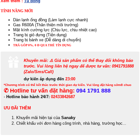
Xem thêm :
Tủ đông
TÍNH NĂNG MỚI
Dàn lạnh ống đồng (Làm lạnh cực nhanh)
Gas R600A (Thân thiện môi trường)
Mặt kính cường lực (Chịu lực, chịu nhiệt cao)
Trang bị giỏ đựng (Tiện dụng)
Trang bị bánh xe (Dễ dàng di chuyển)
TRẢ GÓP 0%, 0 Đ QUA THẺ TÍN DỤNG
Khuyến mãi: ⚠️ Giá sản phẩm có thể thay đổi không báo
trước. Vui lòng liên hệ ngay để được tư vấn: 0941791888
(Zalo/Sms/Call)
dự kiến áp dụng đến
23:00
*Chương trình có thể kết thúc trước thời gian dự kiến. Vui lòng đặt hàng sớm8 chuo
✆ Hotline tư vấn đặt hàng:
094 1791 888
-
Hotline bảo hành 24/7:
02433842687
ƯU ĐÃI THÊM
Khuyến mãi hiện tại của
Sanaky
Chiết khấu với đơn hàng công trình, nhà hàng, trường học...