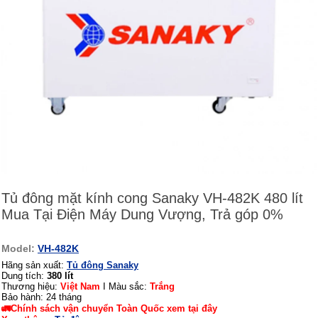
Tủ đông mặt kính cong Sanaky VH-482K 480 lít
Mua Tại Điện Máy Dung Vượng, Trả góp 0%
Model:
VH-482K
Hãng sản xuất:
Tủ đông Sanaky
Dung tích:
380 lít
Thương hiệu:
Việt Nam
I Màu sắc:
Trắng
Bảo hành: 24 tháng
🚛Chính sách vận chuyển Toàn Quốc xem tại đây