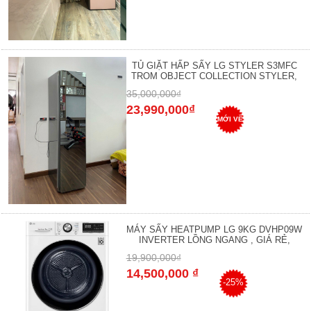
TỦ GIẶT HẤP SẤY LG STYLER S3MFC
TROM OBJECT COLLECTION STYLER,
35,000,000₫
23,990,000₫
MỚI VỀ
MÁY SẤY HEATPUMP LG 9KG DVHP09W
INVERTER LỒNG NGANG , GIÁ RẺ,
19,900,000₫
14,500,000 ₫
-25%