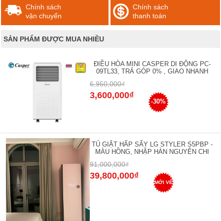
Chính sách
Chính sách
vận chuyển
thanh toán
SẢN PHẨM ĐƯỢC MUA NHIỀU
ĐIỀU HÒA MINI CASPER DI ĐỘNG PC-
09TL33, TRẢ GÓP 0% , GIAO NHANH
6,950,000₫
3,600,000₫
-30%
TỦ GIẶT HẤP SẤY LG STYLER S5PBP -
MÀU HỒNG, NHẬP HÀN NGUYÊN CHI
91,000,000₫
39,800,000₫
MỚI VỀ