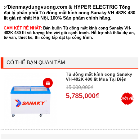
✅D
ienmaydungvuong.com & HYPER ELECTRIC
Tổng
đại lý phân phối Tủ đông mặt kính cong Sanaky VH-482K 480
lít giá rẻ nhất Hà Nội, 100% Sản phẩm chính hãng.
CAM KẾT RẺ NHẤT:
Bán buôn Tủ đông mặt kính cong Sanaky VH-
482K 480 lít số lượng lớn với giá cạnh tranh. Hỗ trợ nhà thầu dự án,
tư vấn, thiết kế, thi công lắp đặt tại công trình.
CÓ THỂ BẠN QUAN TÂM
Tủ đông mặt kính cong Sanaky
VH-482K 480 lít Mua Tại Điện
Máy Dung Vượng, Trả góp 0%
15,000,000₫
5,785,000₫
MỚI VỀ