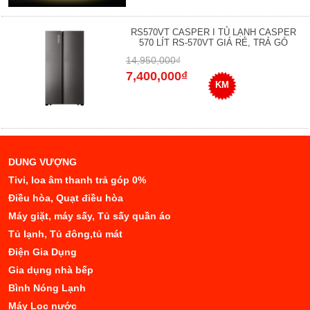
RS570VT CASPER I TỦ LẠNH CASPER
570 LÍT RS-570VT GIÁ RẺ, TRẢ GÓ
14,950,000₫
7,400,000₫
KM
DUNG VƯỢNG
Tivi, loa âm thanh trả góp 0%
Điều hòa, Quạt điều hòa
Máy giặt, máy sấy, Tủ sấy quần áo
Tủ lạnh, Tủ đông,tủ mát
Điện Gia Dụng
Gia dụng nhà bếp
Bình Nóng Lạnh
Máy Lọc nước