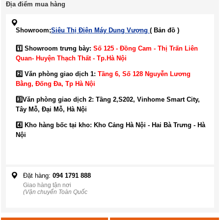
Địa điểm mua hàng
Showroom;
Siêu Thị Điện Máy Dung Vượng
( Bản đồ )
1️⃣ Showroom trưng bày:
Số 125 - Đồng Cam - Thị Trấn Liên
Quan- Huyện Thạch Thất - Tp.Hà Nội
2️⃣ Văn phòng giao dịch 1:
Tầng 6, Số 128 Nguyễn Lương
Bằng, Đống Đa
, Tp Hà Nội
3️⃣
Văn phòng giao dịch 2: Tầng 2,S202, Vinhome Smart City,
Tây Mỗ, Đại Mỗ, Hà Nội
4️⃣ Kho hàng bốc tại kho: Kho Cảng Hà Nội - Hai Bà Trưng - Hà
Nội
Đặt hàng:
094 1791 888
Giao hàng tận nơi
(Vận chuyển Toàn Quốc