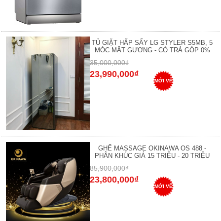
TỦ GIẶT HẤP SẤY LG STYLER S5MB, 5
MÓC MẶT GƯƠNG - CÓ TRẢ GÓP 0%
35,000,000₫
23,990,000₫
MỚI VỀ
GHẾ MASSAGE OKINAWA OS 488 -
PHÂN KHÚC GIÁ 15 TRIỆU - 20 TRIỆU
85,900,000₫
23,800,000₫
MỚI VỀ