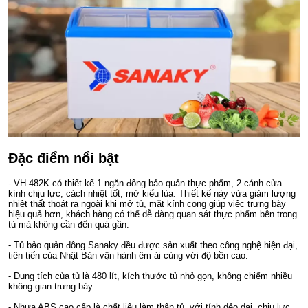
Đặc điểm nổi bật
- VH-482K có thiết kế 1 ngăn đông bảo quản thực phẩm, 2 cánh cửa
kính chịu lực, cách nhiệt tốt, mở kiểu lùa. Thiết kế này vừa giảm lượng
nhiệt thất thoát ra ngoài khi mở tủ, mặt kính cong giúp việc trưng bày
hiệu quả hơn, khách hàng có thể dễ dàng quan sát thực phẩm bên trong
tủ mà không cần đến quá gần.
- Tủ bảo quản đông Sanaky đều được sản xuất theo công nghệ hiện đại,
tiên tiến của Nhật Bản vận hành êm ái cùng với độ bền cao.
- Dung tích của tủ là 480 lít, kích thước tủ nhỏ gọn, không chiếm nhiều
không gian trưng bày.
- Nhựa ABS cao cấp là chất liệu làm thân tủ, với tính dẻo dai, chịu lực