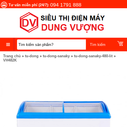
094 1791 888
Tư vấn miễn phí (24/7):
Trang chủ
»
tu-dong
»
tu-dong-sanaky
»
tu-dong-sanaky-480-lit
»
DANH
VH482K
MỤC
SẢN
PHẨM