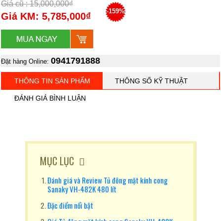
Giá cũ : 15,000,000₫
-159%
Giá KM: 5,785,000₫
0941791888
Đặt hàng Online:
THÔNG TIN SẢN PHẨM
THÔNG SỐ KỸ THUẬT
ĐÁNH GIÁ BÌNH LUẬN
MỤC LỤC
Đánh giá và Review Tủ đông mặt kính cong
Sanaky VH-482K 480 lít
Đặc điểm nổi bật