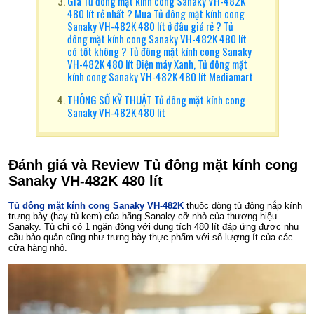
Giá Tủ đông mặt kính cong Sanaky VH-482K
480 lít rẻ nhất ? Mua Tủ đông mặt kính cong
Sanaky VH-482K 480 lít ở đâu giá rẻ ? Tủ
đông mặt kính cong Sanaky VH-482K 480 lít
có tốt không ? Tủ đông mặt kính cong Sanaky
VH-482K 480 lít Điện máy Xanh, Tủ đông mặt
kính cong Sanaky VH-482K 480 lít Mediamart
THÔNG SỐ KỸ THUẬT Tủ đông mặt kính cong
Sanaky VH-482K 480 lít
Đánh giá và Review
Tủ đông mặt kính cong
Sanaky VH-482K 480 lít
Tủ đông mặt kính cong Sanaky VH-482K
thuộc dòng tủ đông nắp kính
trưng bày (hay tủ kem) của hãng Sanaky cỡ nhỏ của thương hiệu
Sanaky. Tủ chỉ có 1 ngăn đông với dung tích 480 lít đáp ứng được nhu
cầu bảo quản cũng như trưng bày thực phẩm với số lượng ít của các
cửa hàng nhỏ.