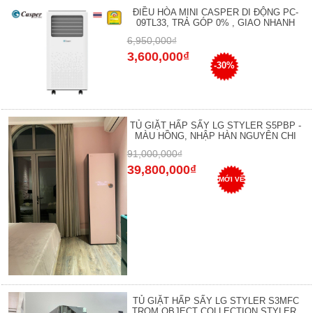
ĐIỀU HÒA MINI CASPER DI ĐỘNG PC-
09TL33, TRẢ GÓP 0% , GIAO NHANH
6,950,000₫
3,600,000₫
-30%
TỦ GIẶT HẤP SẤY LG STYLER S5PBP -
MÀU HỒNG, NHẬP HÀN NGUYÊN CHI
91,000,000₫
39,800,000₫
MỚI VỀ
TỦ GIẶT HẤP SẤY LG STYLER S3MFC
TROM OBJECT COLLECTION STYLER,