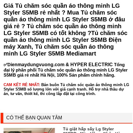
Giá Tủ chăm sóc quần áo thông minh LG
Styler S5MB rẻ nhất ? Mua Tủ chăm sóc
quần áo thông minh LG Styler S5MB ở đâu
giá rẻ ? Tủ chăm sóc quần áo thông minh
LG Styler S5MB có tốt không ?Tủ chăm sóc
quần áo thông minh LG Styler S5MB Điện
máy Xanh, Tủ chăm sóc quần áo thông
minh LG Styler S5MB Mediamart
✅D
ienmaydungvuong.com & HYPER ELECTRIC
Tổng
đại lý phân phối Tủ chăm sóc quần áo thông minh LG Styler
S5MB giá rẻ nhất Hà Nội, 100% Sản phẩm chính hãng.
CAM KẾT RẺ NHẤT:
Bán buôn Tủ chăm sóc quần áo thông minh LG
Styler S5MB số lượng lớn với giá cạnh tranh. Hỗ trợ nhà thầu dự
án, tư vấn, thiết kế, thi công lắp đặt tại công trình.
CÓ THỂ BẠN QUAN TÂM
Tủ giặt hấp sấy Lg Styler