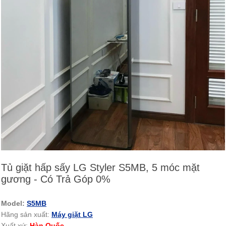
Tủ giặt hấp sấy LG Styler S5MB, 5 móc mặt
gương - Có Trả Góp 0%
Model:
S5MB
Hãng sản xuất:
Máy giặt LG
Xuất xứ:
Hàn Quốc