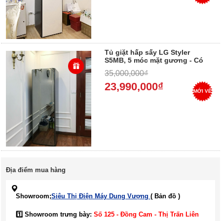
Tủ giặt hấp sấy LG Styler
S5MB, 5 móc mặt gương - Có
Trả Góp 0%
35,000,000₫
23,990,000₫
MỚI VỀ
Địa điểm mua hàng
Showroom;
Siêu Thị Điện Máy Dung Vượng
( Bản đồ )
1️⃣ Showroom trưng bày:
Số 125 - Đồng Cam - Thị Trấn Liên