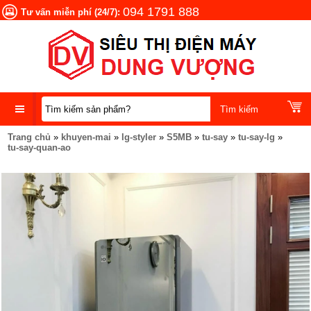
094 1791 888
Tư vấn miễn phí (24/7):
Trang chủ
»
khuyen-mai
»
lg-styler
»
S5MB
»
tu-say
»
tu-say-lg
»
DANH
tu-say-quan-ao
MỤC
SẢN
PHẨM