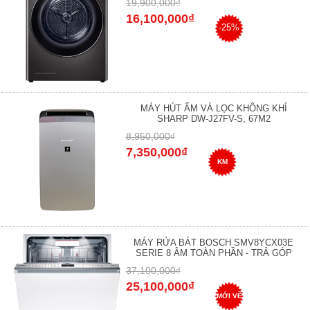
19,900,000₫
16,100,000₫
-25%
MÁY HÚT ẨM VÀ LỌC KHÔNG KHÍ
SHARP DW-J27FV-S, 67M2
8,950,000₫
7,350,000₫
KM
MÁY RỬA BÁT BOSCH SMV8YCX03E
SERIE 8 ÂM TOÀN PHẦN - TRẢ GÓP
37,100,000₫
25,100,000₫
MỚI VỀ