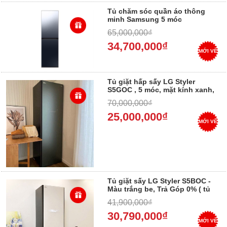
Tủ chăm sóc quần áo thông
minh Samsung 5 móc
DF24CB9900CRSV Bespoke
65,000,000₫
AirDresser
34,700,000₫
MỚI VỀ
Tủ giặt hấp sấy LG Styler
S5GOC , 5 móc, mặt kính xanh,
Trả góp 0%
70,000,000₫
25,000,000₫
MỚI VỀ
Tủ giặt sấy LG Styler S5BOC -
Màu trắng be, Trả Góp 0% ( tủ
giặt khô lg s5boc)
41,900,000₫
30,790,000₫
MỚI VỀ