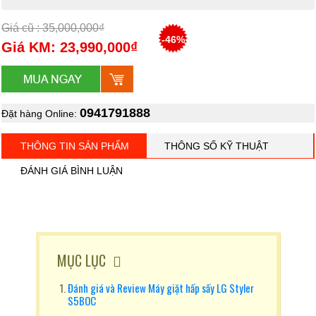
Giá cũ : 35,000,000₫
-46%
Giá KM: 23,990,000₫
0941791888
Đặt hàng Online:
THÔNG TIN SẢN PHẨM
THÔNG SỐ KỸ THUẬT
ĐÁNH GIÁ BÌNH LUẬN
MỤC LỤC
Đánh giá và Review Máy giặt hấp sấy LG Styler
S5BOC