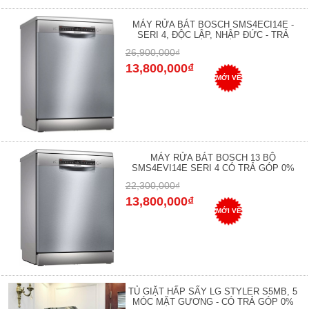
MÁY RỬA BÁT BOSCH SMS4ECI14E -
SERI 4, ĐỘC LẬP, NHẬP ĐỨC - TRẢ
26,900,000₫
13,800,000₫
MỚI VỀ
MÁY RỬA BÁT BOSCH 13 BỘ
SMS4EVI14E SERI 4 CÓ TRẢ GÓP 0%
22,300,000₫
13,800,000₫
MỚI VỀ
TỦ GIẶT HẤP SẤY LG STYLER S5MB, 5
MÓC MẶT GƯƠNG - CÓ TRẢ GÓP 0%