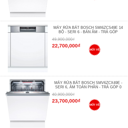
MÁY RỬA BÁT BOSCH SMI6ZCS49E 14
BỘ - SERI 6 - BÁN ÂM - TRẢ GÓP
49,900,000₫
22,700,000₫
MỚI VỀ
MÁY RỬA BÁT BOSCH SMV6ZCX49E -
SERI 6, ÂM TOÀN PHẦN - TRẢ GÓP 0
40,900,000₫
23,700,000₫
MỚI VỀ