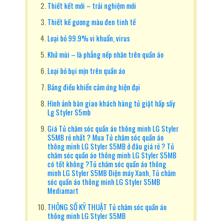
Thiết kết mới – trải nghiệm mới
Thiết kế gương màu đen tinh tế
Loại bỏ 99.9% vi khuẩn, virus
Khử mùi – là phẳng nếp nhăn trên quần áo
Loại bỏ bụi mịn trên quần áo
Bảng điều khiển cảm ứng hiện đại
Hình ảnh bàn giao khách hàng tủ giặt hấp sấy
Lg Styler S5mb
Giá Tủ chăm sóc quần áo thông minh LG Styler
S5MB rẻ nhất ? Mua Tủ chăm sóc quần áo
thông minh LG Styler S5MB ở đâu giá rẻ ? Tủ
chăm sóc quần áo thông minh LG Styler S5MB
có tốt không ?Tủ chăm sóc quần áo thông
minh LG Styler S5MB Điện máy Xanh, Tủ chăm
sóc quần áo thông minh LG Styler S5MB
Mediamart
THÔNG SỐ KỸ THUẬT Tủ chăm sóc quần áo
thông minh LG Styler S5MB