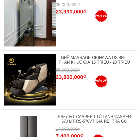
35,000,000₫
23,990,000₫
MỚI VỀ
GHẾ MASSAGE OKINAWA OS 488 -
PHÂN KHÚC GIÁ 15 TRIỆU - 20 TRIỆU
85,900,000₫
23,800,000₫
MỚI VỀ
RS570VT CASPER I TỦ LẠNH CASPER
570 LÍT RS-570VT GIÁ RẺ, TRẢ GÓ
14,950,000₫
7,400,000₫