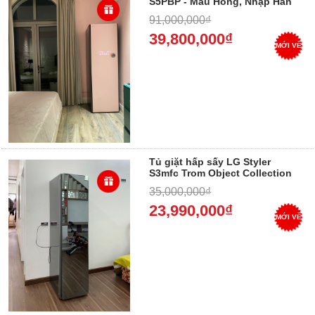
S5PBP - Màu Hồng, Nhập Hàn
Nguyên Chiếc - Trả góp 0%
91,000,000₫
39,800,000₫
MỚI VỀ
Tủ giặt hấp sấy LG Styler
S3mfc Trom Object Collection
Styler, Mặt gương, 3 móc , Trả
35,000,000₫
góp 0%
23,990,000₫
MỚI VỀ