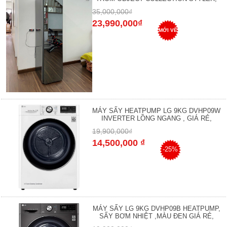
35,000,000₫
23,990,000₫
MỚI VỀ
MÁY SẤY HEATPUMP LG 9KG DVHP09W
INVERTER LỒNG NGANG , GIÁ RẺ,
19,900,000₫
14,500,000 ₫
-25%
MÁY SẤY LG 9KG DVHP09B HEATPUMP,
SẤY BƠM NHIỆT ,MÀU ĐEN GIÁ RẺ,