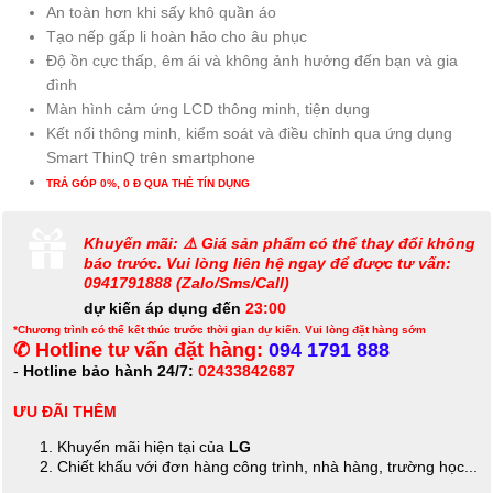
An toàn hơn khi sấy khô quần áo
Tạo nếp gấp li hoàn hảo cho âu phục
Độ ồn cực thấp, êm ái và không ảnh hưởng đến bạn và gia
đình
Màn hình cảm ứng LCD thông minh, tiện dụng
Kết nối thông minh, kiểm soát và điều chỉnh qua ứng dụng
Smart ThinQ trên smartphone
TRẢ GÓP 0%, 0 Đ QUA THẺ TÍN DỤNG
Khuyến mãi: ⚠️ Giá sản phẩm có thể thay đổi không
báo trước. Vui lòng liên hệ ngay để được tư vấn:
0941791888 (Zalo/Sms/Call)
dự kiến áp dụng đến
23:00
*Chương trình có thể kết thúc trước thời gian dự kiến. Vui lòng đặt hàng sớm
✆ Hotline tư vấn đặt hàng:
094 1791 888
-
Hotline bảo hành 24/7:
02433842687
ƯU ĐÃI THÊM
Khuyến mãi hiện tại của
LG
Chiết khấu với đơn hàng công trình, nhà hàng, trường học...