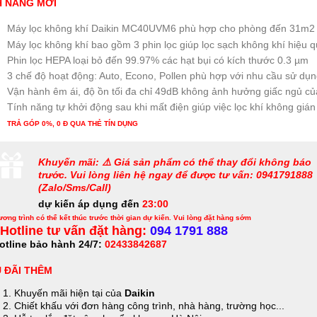
H NĂNG MỚI
Máy lọc không khí Daikin MC40UVM6 phù hợp cho phòng đến 31m2
Máy lọc không khí bao gồm 3 phin lọc giúp lọc sạch không khí hiệu 
Phin lọc HEPA loại bỏ đến 99.97% các hạt bụi có kích thước 0.3 µm
3 chế độ hoạt động: Auto, Econo, Pollen phù hợp với nhu cầu sử dụn
Vận hành êm ái, độ ồn tối đa chỉ 49dB không ảnh hưởng giấc ngủ củ
Tính năng tự khởi động sau khi mất điện giúp việc lọc khí không giá
TRẢ GÓP 0%, 0 Đ QUA THẺ TÍN DỤNG
Khuyến mãi: ⚠️ Giá sản phẩm có thể thay đổi không báo
trước. Vui lòng liên hệ ngay để được tư vấn: 0941791888
(Zalo/Sms/Call)
dự kiến áp dụng đến
23:00
ơng trình có thể kết thúc trước thời gian dự kiến. Vui lòng đặt hàng sớm
Hotline tư vấn đặt hàng:
094 1791 888
otline bảo hành 24/7:
02433842687
 ĐÃI THÊM
Khuyến mãi hiện tại của
Daikin
Chiết khấu với đơn hàng công trình, nhà hàng, trường học...