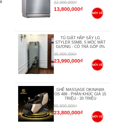
hỏ
22,300,000₫
13,800,000₫
MỚI VỀ
TỦ GIẶT HẤP SẤY LG
STYLER S5MB, 5 MÓC MẶT
GƯƠNG - CÓ TRẢ GÓP 0%
35,000,000₫
23,990,000₫
MỚI VỀ
GHẾ MASSAGE OKINAWA
OS 488 - PHÂN KHÚC GIÁ 15
TRIỆU - 20 TRIỆU
85,900,000₫
23,800,000₫
MỚI VỀ