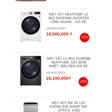
MÁY SẤY HEATPUMP LG
9KG DVHP09W INVERTER
LỒNG NGANG , GIÁ RẺ,
19,900,000₫
14,500,000 ₫
-25%
MÁY SẤY LG 9KG DVHP09B
HEATPUMP, SẤY BƠM
NHIỆT ,MÀU ĐEN GIÁ RẺ,
19,900,000₫
16,100,000₫
-25%
MÁY HÚT ẨM VÀ LỌC
KHÔNG KHÍ SHARP DW-
J27FV-S, 67M2