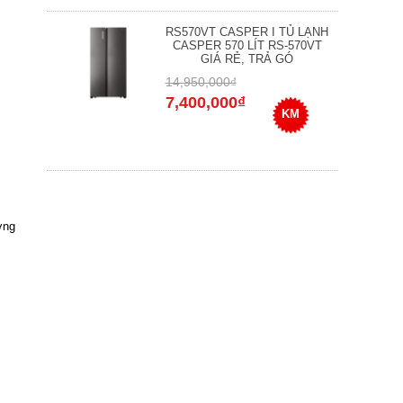
RS570VT CASPER I TỦ LẠNH
CASPER 570 LÍT RS-570VT
GIÁ RẺ, TRẢ GÓ
14,950,000₫
7,400,000₫
KM
ợng