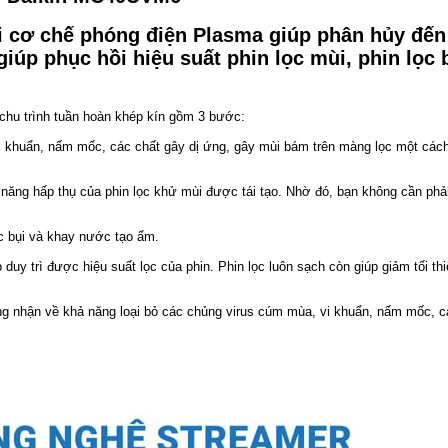
 cơ chế phóng điện Plasma giúp phân hủy đến
giúp phục hồi hiệu suất phin lọc mùi, phin lọc 
 chu trình tuần hoàn khép kín gồm 3 bước:
vi khuẩn, nấm mốc, các chất gây dị ứng, gây mùi bám trên màng lọc một các
 năng hấp thụ của phin lọc khử mùi được tái tạo. Nhờ đó, bạn không cần phả
lọc bụi và khay nước tạo ẩm.
 duy trì được hiệu suất lọc của phin. Phin lọc luôn sạch còn giúp giảm tối th
ng nhận về khả năng loại bỏ các chủng virus cúm mùa, vi khuẩn, nấm mốc, c