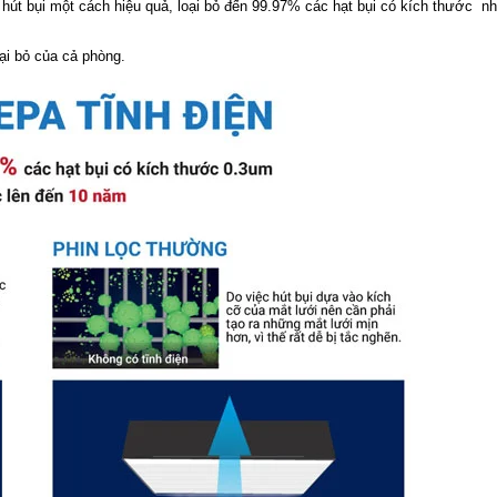
 hút bụi một cách hiệu quả, loại bỏ đến 99.97% các hạt bụi có kích thước n
oại bỏ của cả phòng.