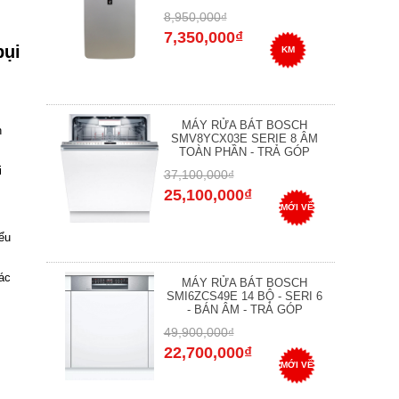
8,950,000₫
7,350,000₫
bụi
KM
MÁY RỬA BÁT BOSCH
h
SMV8YCX03E SERIE 8 ÂM
TOÀN PHẦN - TRẢ GÓP
i
37,100,000₫
25,100,000₫
MỚI VỀ
iểu
ác
MÁY RỬA BÁT BOSCH
SMI6ZCS49E 14 BỘ - SERI 6
- BÁN ÂM - TRẢ GÓP
49,900,000₫
22,700,000₫
MỚI VỀ