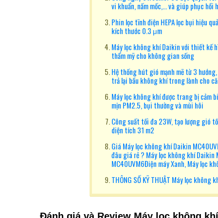
vi khuẩn, nấm mốc,... và giúp phục hồi 
Phin lọc tĩnh điện HEPA lọc bụi hiệu qu
kích thước 0.3 μm
Máy lọc không khí Daikin với thiết kế 
thẩm mỹ cho không gian sống
Hệ thống hút gió mạnh mẽ từ 3 hướng, 
trả lại bầu không khí trong lành cho c
Máy lọc không khí được trang bị cảm b
mịn PM2.5, bụi thường và mùi hôi
Công suất tối đa 23W, tạo lượng gió t
diện tích 31 m2
Giá Máy lọc không khí Daikin MC40UV
đâu giá rẻ ? Máy lọc không khí Daiki
MC40UVM6Điện máy Xanh, Máy lọc kh
THÔNG SỐ KỸ THUẬT Máy lọc không k
Đánh giá và Review Máy lọc không k