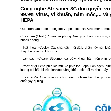
Công nghệ Streamer 3C độc quyền với
99.9% virus, vi khuẩn, nấm mốc,... và 
HEPA
Quá trình làm sạch không khí và phin lọc của Streamer là một
- Va chạm (Clash): Streamer phóng điện giúp phân hủy virus, 
nhanh chóng.
- Tuần hoàn (Cycle): Các chất gây mùi đã bị phân hủy nên khả
thay thế phin lọc khử mùi.
- Làm sạch (Clean): Streamer loại bỏ vi khuẩn bám trên phin 
Streamer giữ cho phin lọc mùi và phin lọc Hepa luôn sạch, giúp
lượng bụi bẩn bị trộn lẫn vào luồng khí sạch thổi ra khỏi máy.
Streamer đã được nhiều tổ chức kiểm nghiệm trên thế giới cô
chất gây dị ứng.