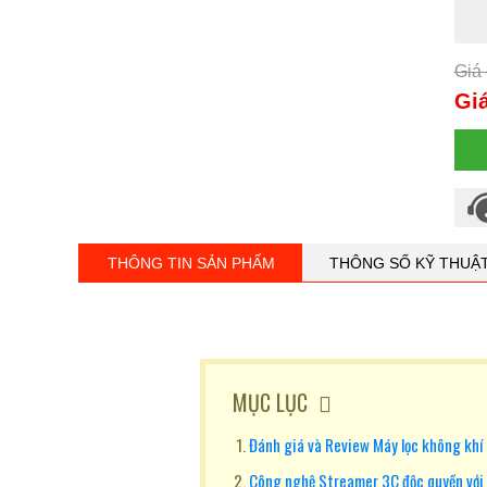
Giá 
Giá
THÔNG TIN SẢN PHẨM
THÔNG SỐ KỸ THUẬ
MỤC LỤC
Đánh giá và Review Máy lọc không k
Công nghệ Streamer 3C độc quyền với 