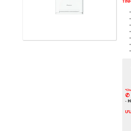
TÍN
*Chư
✆ 
-
H
ƯU