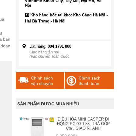
Vinhome Smart City, Tây Mỗ, Đại Mỗ, Hà
Nội
4️⃣ Kho hàng bốc tại kho: Kho Cảng Hà Nội -
quả
Hai Bà Trưng - Hà Nội
g
a bạn
n đoạn
Đặt hàng:
094 1791 888
Giao hàng tận nơi
(Vận chuyển Toàn Quốc
Chính sách
Chính sách
vận chuyển
thanh toán
SẢN PHẨM ĐƯỢC MUA NHIỀU
ĐIỀU HÒA MINI CASPER DI
ĐỘNG PC-09TL33, TRẢ GÓP
0% , GIAO NHANH