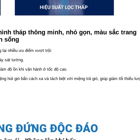
 hình tháp thông minh, nhỏ gọn, màu sắc trang
n sống
 lại nhiều ưu điểm vượt trội:
áy sát tường.
 giảm độ ồn khi vận hành ở tốc độ cao.
ệng hút gió bẩn cách xa và tách biệt với miệng trả gió, giúp giảm tối thiểu lư