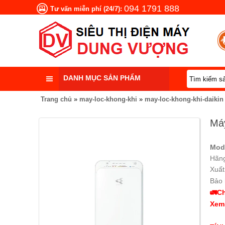
094 1791 888
Tư vấn miễn phí (24/7):
DANH MỤC SẢN PHẨM
Trang chủ
»
may-loc-khong-khi
»
may-loc-khong-khi-daikin
Máy
Mod
Hãng
Xuất
Bảo 
🚛Ch
Xem