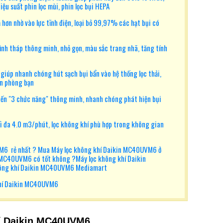
hiệu suất phin lọc mùi, phin lọc bụi HEPA
ả hơn nhờ vào lực tĩnh điện, loại bỏ 99,97% các hạt bụi có
hình tháp thông minh, nhỏ gọn, màu sắc trang nhã, tăng tính
giúp nhanh chóng hút sạch bụi bẩn vào hệ thống lọc thải,
ăn phòng bạn
iến "3 chức năng" thông minh, nhanh chóng phát hiện bụi
ối đa 4.0 m3/phút, lọc không khí phù hợp trong không gian
M6 rẻ nhất ? Mua Máy lọc không khí Daikin MC40UVM6 ở
n MC40UVM6 có tốt không ?Máy lọc không khí Daikin
ông khí Daikin MC40UVM6 Mediamart
hí Daikin MC40UVM6
hí Daikin MC40UVM6