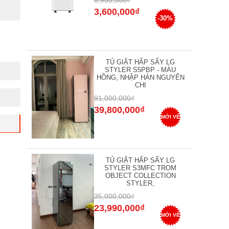
6,950,000₫
3,600,000₫
-30%
TỦ GIẶT HẤP SẤY LG
STYLER S5PBP - MÀU
HỒNG, NHẬP HÀN NGUYÊN
CHI
91,000,000₫
39,800,000₫
MỚI VỀ
TỦ GIẶT HẤP SẤY LG
STYLER S3MFC TROM
OBJECT COLLECTION
STYLER,
35,000,000₫
23,990,000₫
MỚI VỀ