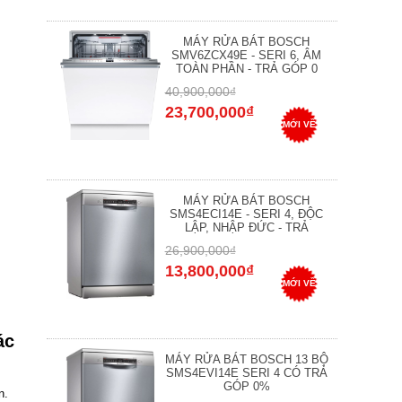
MÁY RỬA BÁT BOSCH
SMV6ZCX49E - SERI 6, ÂM
TOÀN PHẦN - TRẢ GÓP 0
40,900,000₫
23,700,000₫
MỚI VỀ
MÁY RỬA BÁT BOSCH
SMS4ECI14E - SERI 4, ĐỘC
LẬP, NHẬP ĐỨC - TRẢ
26,900,000₫
13,800,000₫
MỚI VỀ
ác
MÁY RỬA BÁT BOSCH 13 BỘ
SMS4EVI14E SERI 4 CÓ TRẢ
GÓP 0%
n.