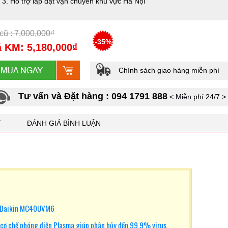
Hỗ trợ lắp đặt vận chuyển khu vực Hà Nội
cũ : 7,000,000₫
-35%
 KM: 5,180,000₫
Chính sách giao hàng miễn phí
Tư vấn và Đặt hàng : 094 1791 888
< Miễn phí 24/7 >
T
ĐÁNH GIÁ BÌNH LUẬN
hí Daikin MC40UVM6
cơ chế phóng điện Plasma giúp phân hủy đến 99.9% virus,