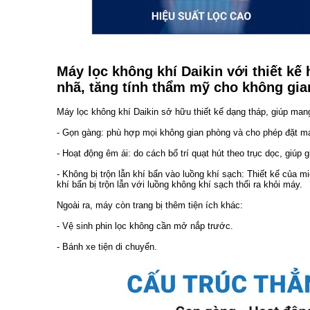
Máy lọc không khí Daikin với thiết kế
nhã, tăng tính thẩm mỹ cho không gia
Máy lọc không khí Daikin sở hữu thiết kế dạng tháp, giúp mang
- Gọn gàng: phù hợp mọi không gian phòng và cho phép đặt m
- Hoạt động êm ái: do cách bố trí quạt hút theo trục dọc, giúp
- Không bị trộn lẫn khí bẩn vào luồng khí sạch: Thiết kế của mi
khí bẩn bị trộn lẫn với luồng không khí sạch thổi ra khỏi máy.
Ngoài ra, máy còn trang bị thêm tiện ích khác:
- Vệ sinh phin lọc không cần mở nắp trước.
- Bánh xe tiện di chuyển.