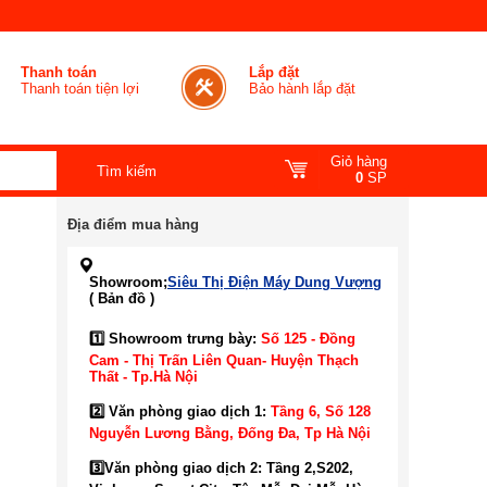
Thanh toán
Lắp đặt
Thanh toán tiện lợi
Bảo hành lắp đặt
Giỏ hàng
0
SP
Địa điểm mua hàng
Showroom;
Siêu Thị Điện Máy Dung Vượng
( Bản đồ )
1️⃣ Showroom trưng bày:
Số 125 - Đồng
Cam - Thị Trấn Liên Quan- Huyện Thạch
Thất - Tp.Hà Nội
2️⃣ Văn phòng giao dịch 1:
Tầng 6, Số 128
Nguyễn Lương Bằng, Đống Đa
, Tp Hà Nội
3️⃣
Văn phòng giao dịch 2: Tầng 2,S202,