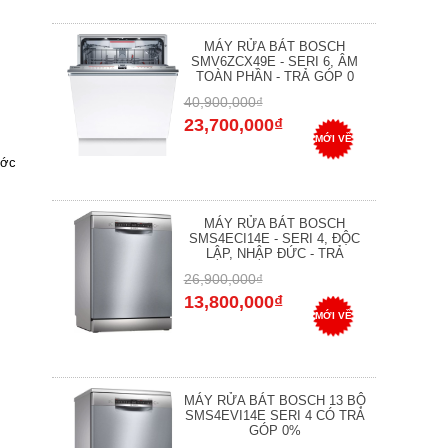
MÁY RỬA BÁT BOSCH
SMV6ZCX49E - SERI 6, ÂM
TOÀN PHẦN - TRẢ GÓP 0
40,900,000₫
23,700,000₫
MỚI VỀ
ước
MÁY RỬA BÁT BOSCH
SMS4ECI14E - SERI 4, ĐỘC
LẬP, NHẬP ĐỨC - TRẢ
26,900,000₫
13,800,000₫
MỚI VỀ
MÁY RỬA BÁT BOSCH 13 BỘ
SMS4EVI14E SERI 4 CÓ TRẢ
GÓP 0%