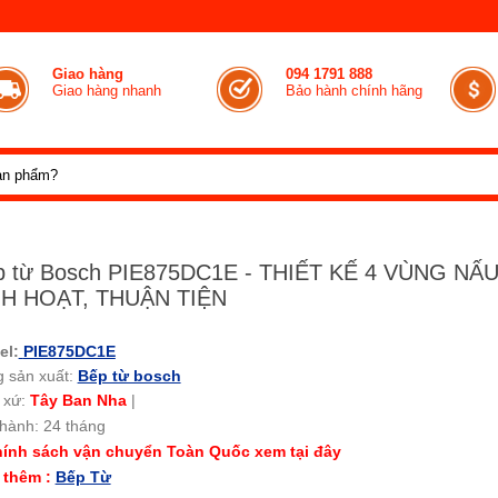
Giao hàng
094 1791 888
Giao hàng nhanh
Bảo hành chính hãng
p từ Bosch PIE875DC1E - THIẾT KẾ 4 VÙNG NẤ
NH HOẠT, THUẬN TIỆN
el:
PIE875DC1E
 sản xuất:
Bếp từ bosch
 xứ:
Tây Ban Nha
|
hành: 24 tháng
ính sách vận chuyển Toàn Quốc xem tại đây
 thêm :
Bếp Từ