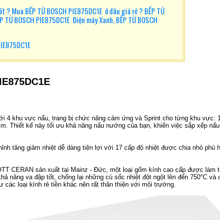
t ? Mua BẾP TỪ BOSCH PIE875DC1E ở đâu giá rẻ ? BẾP TỪ
P TỪ BOSCH PIE875DC1E Điện máy Xanh, BẾP TỪ BOSCH
PIE875DC1E
PIE875DC1E
ới 4 khu vực nấu, trang bị chức năng cảm ứng và Sprint cho từng khu vực: 
m. Thiết kế này tối ưu khả năng nấu nướng của bạn, khiến việc sắp xếp nấu
hỉnh tăng giảm nhiệt dễ dàng tiện lợi với 17 cấp độ nhiệt được chia nhỏ phù 
OTT CERAN sản xuất tại Mainz - Đức, một loại gốm kính cao cấp được làm 
khả năng va đập tốt, chống lại những cú sốc nhiệt đột ngột lên đến 750°C và 
các loại kính rẻ tiền khác nên rất thân thiện với môi trường.