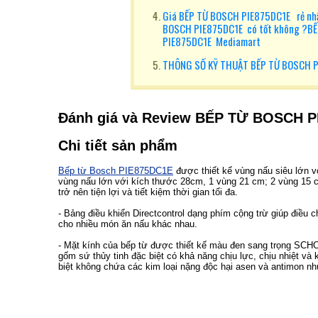
Giá BẾP TỪ BOSCH PIE875DC1E rẻ nhấ
BOSCH PIE875DC1E có tốt không ?BẾ
PIE875DC1E Mediamart
THÔNG SỐ KỸ THUẬT BẾP TỪ BOSCH 
Đánh giá và Review BẾP TỪ BOSCH 
Chi tiết sản phẩm
Bếp từ Bosch PIE875DC1E
được thiết kế vùng nấu siêu lớn v
vùng nấu lớn với kích thước 28cm, 1 vùng 21 cm; 2 vùng 15 c
trở nên tiện lợi và tiết kiệm thời gian tối đa.
- Bảng điều khiển Directcontrol dạng phím cộng trừ giúp điều c
cho nhiều món ăn nấu khác nhau.
- Mặt kính của bếp từ được thiết kế màu đen sang trọng SCH
gốm sứ thủy tinh đặc biệt có khả năng chịu lực, chịu nhiệt và 
biệt không chứa các kim loại nặng độc hại asen và antimon như 