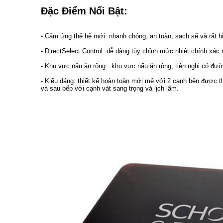
Đặc Điểm Nổi Bật:
- Cảm ứng thế hệ mới: nhanh chóng, an toàn, sạch sẽ và rất h
- DirectSelect Control: dễ dàng tùy chỉnh mức nhiệt chính xá
- Khu vực nấu ăn rộng : khu vực nấu ăn rộng, tiện nghi có đư
- Kiểu dáng: thiết kế hoàn toàn mới mẻ với 2 cạnh bên được t
và sau bếp với cạnh vát sang trọng và lịch lãm.