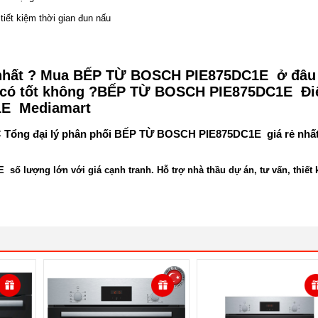
iết kiệm thời gian đun nấu
hất ? Mua BẾP TỪ BOSCH PIE875DC1E ở đâu
 có tốt không ?BẾP TỪ BOSCH PIE875DC1E Đi
1E Mediamart
C
Tổng đại lý phân phối BẾP TỪ BOSCH PIE875DC1E giá rẻ nhấ
lượng lớn với giá cạnh tranh. Hỗ trợ nhà thầu dự án, tư vấn, thiết 