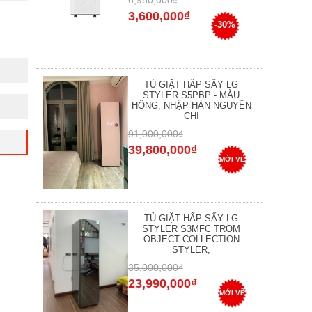
6,950,000₫
3,600,000₫
-30%
TỦ GIẶT HẤP SẤY LG
STYLER S5PBP - MÀU
HỒNG, NHẬP HÀN NGUYÊN
CHI
91,000,000₫
39,800,000₫
MỚI VỀ
TỦ GIẶT HẤP SẤY LG
STYLER S3MFC TROM
OBJECT COLLECTION
STYLER,
35,000,000₫
23,990,000₫
MỚI VỀ