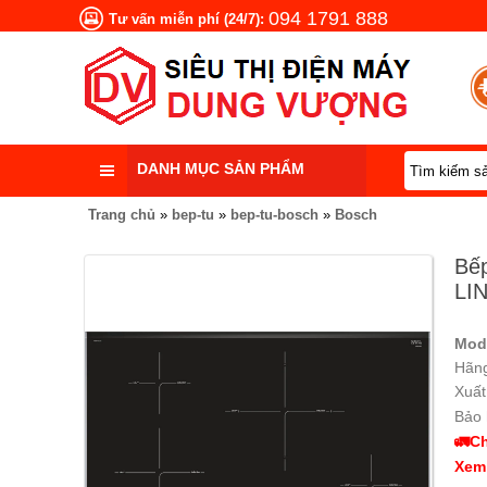
094 1791 888
Tư vấn miễn phí (24/7):
DANH MỤC SẢN PHẨM
Trang chủ
»
bep-tu
»
bep-tu-bosch
»
Bosch
Bế
LI
Mod
Hãng
Xuất
Bảo 
🚛Ch
Xem