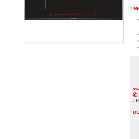
TÍN
*Chư
✆ 
-
H
ƯU