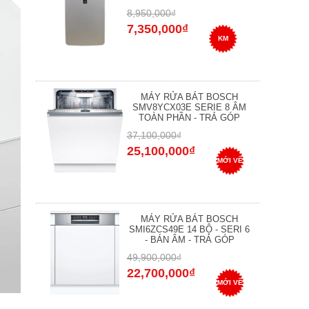
8,950,000₫
7,350,000₫
KM
MÁY RỬA BÁT BOSCH
SMV8YCX03E SERIE 8 ÂM
TOÀN PHẦN - TRẢ GÓP
37,100,000₫
25,100,000₫
MỚI VỀ
MÁY RỬA BÁT BOSCH
SMI6ZCS49E 14 BỘ - SERI 6
- BÁN ÂM - TRẢ GÓP
49,900,000₫
22,700,000₫
MỚI VỀ