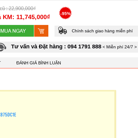
cũ : 22,900,000₫
-95%
 KM: 11,745,000₫
Chính sách giao hàng miễn phí
Tư vấn và Đặt hàng : 094 1791 888
< Miễn phí 24/7 >
T
ĐÁNH GIÁ BÌNH LUẬN
IE875DC1E