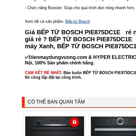
- Chức năng Booster: Giúp cho quá trình đun nóng nhanh hơn, t
Xem tất cả sản phẩm:
Bếp từ Bosch
Giá BẾP TỪ BOSCH PIE875DC1E rẻ n
giá rẻ ? BẾP TỪ BOSCH PIE875DC1E
máy Xanh, BẾP TỪ BOSCH PIE875DC
✅D
ienmaydungvuong.com & HYPER ELECTRI
Nội, 100% Sản phẩm chính hãng.
CAM KẾT RẺ NHẤT:
Bán buôn BẾP TỪ BOSCH PIE875DC1E số 
thi công lắp đặt tại công trình.
CÓ THỂ BẠN QUAN TÂM