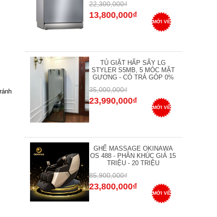
22,300,000₫
13,800,000₫
MỚI VỀ
TỦ GIẶT HẤP SẤY LG
STYLER S5MB, 5 MÓC MẶT
GƯƠNG - CÓ TRẢ GÓP 0%
35,000,000₫
ránh
23,990,000₫
MỚI VỀ
GHẾ MASSAGE OKINAWA
OS 488 - PHÂN KHÚC GIÁ 15
TRIỆU - 20 TRIỆU
85,900,000₫
23,800,000₫
MỚI VỀ