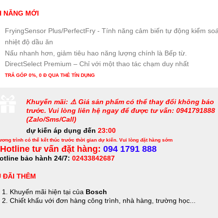
H NĂNG MỚI
FryingSensor Plus/PerfectFry - Tính năng cảm biến tự động kiểm soá
nhiệt độ dầu ăn
Nấu nhanh hơn, giảm tiêu hao năng lượng chính là Bếp từ.
DirectSelect Premium – Chỉ với một thao tác chạm duy nhất
TRẢ GÓP 0%, 0 Đ QUA THẺ TÍN DỤNG
Khuyến mãi: ⚠️ Giá sản phẩm có thể thay đổi không báo
trước. Vui lòng liên hệ ngay để được tư vấn: 0941791888
(Zalo/Sms/Call)
dự kiến áp dụng đến
23:00
ơng trình có thể kết thúc trước thời gian dự kiến. Vui lòng đặt hàng sớm
Hotline tư vấn đặt hàng:
094 1791 888
otline bảo hành 24/7:
02433842687
 ĐÃI THÊM
Khuyến mãi hiện tại của
Bosch
Chiết khấu với đơn hàng công trình, nhà hàng, trường học...