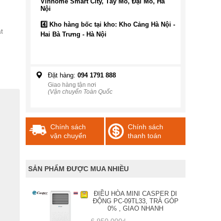
Vinhome Smart City, Tây Mỗ, Đại Mỗ, Hà
Nội
4️⃣ Kho hàng bốc tại kho: Kho Cảng Hà Nội -
t
Hai Bà Trưng - Hà Nội
Đặt hàng:
094 1791 888
Giao hàng tận nơi
(Vận chuyển Toàn Quốc
Chính sách
Chính sách
vận chuyển
thanh toán
SẢN PHẨM ĐƯỢC MUA NHIỀU
ĐIỀU HÒA MINI CASPER DI
ĐỘNG PC-09TL33, TRẢ GÓP
0% , GIAO NHANH