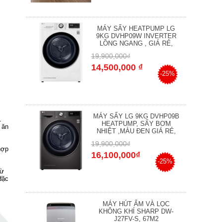
MÁY SẤY HEATPUMP LG
9KG DVHP09W INVERTER
LỒNG NGANG , GIÁ RẺ,
19,900,000₫
14,500,000 ₫
-25%
MÁY SẤY LG 9KG DVHP09B
1
HEATPUMP, SẤY BƠM
 ăn
NHIỆT ,MÀU ĐEN GIÁ RẺ,
19,900,000₫
hợp
16,100,000₫
-25%
từ
đặc
MÁY HÚT ẨM VÀ LỌC
KHÔNG KHÍ SHARP DW-
J27FV-S, 67M2