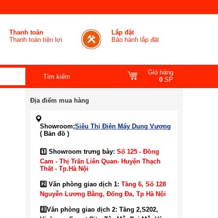
Thanh toán
Lắp đặt
Thanh toán tiện lợi
Bảo hành lắp đặt
Giỏ hàng
0
SP
Địa điểm mua hàng
U
Showroom;
Siêu Thị Điện Máy Dung Vượng
( Bản đồ )
1️⃣ Showroom trưng bày:
Số 125 - Đồng
Cam - Thị Trấn Liên Quan- Huyện Thạch
Thất - Tp.Hà Nội
2️⃣ Văn phòng giao dịch 1:
Tầng 6, Số 128
Nguyễn Lương Bằng, Đống Đa
, Tp Hà Nội
3️⃣
Văn phòng giao dịch 2: Tầng 2,S202,