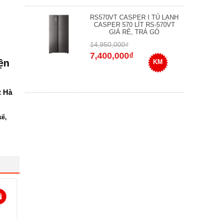
RS570VT CASPER I TỦ LẠNH
CASPER 570 LÍT RS-570VT
GIÁ RẺ, TRẢ GÓ
14,950,000₫
7,400,000₫
ện
KM
t Hà
kế,