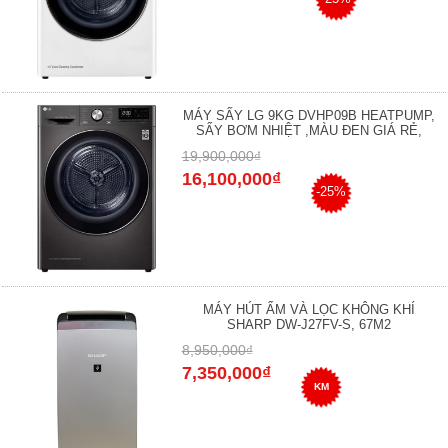
MÁY SẤY LG 9KG DVHP09B HEATPUMP,
SẤY BƠM NHIỆT ,MÀU ĐEN GIÁ RẺ,
19,900,000₫
16,100,000₫
-25%
MÁY HÚT ẨM VÀ LỌC KHÔNG KHÍ
SHARP DW-J27FV-S, 67M2
8,950,000₫
7,350,000₫
KM