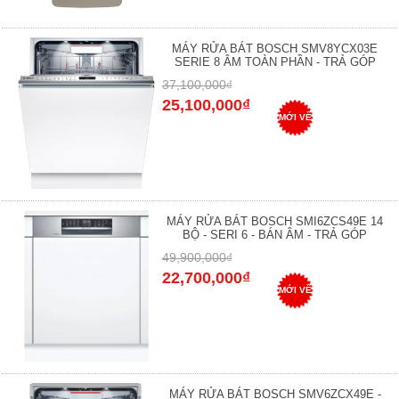
MÁY RỬA BÁT BOSCH SMV8YCX03E
SERIE 8 ÂM TOÀN PHẦN - TRẢ GÓP
37,100,000₫
25,100,000₫
MỚI VỀ
MÁY RỬA BÁT BOSCH SMI6ZCS49E 14
BỘ - SERI 6 - BÁN ÂM - TRẢ GÓP
49,900,000₫
22,700,000₫
MỚI VỀ
MÁY RỬA BÁT BOSCH SMV6ZCX49E -