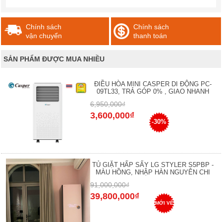
Chính sách
Chính sách
vận chuyển
thanh toán
SẢN PHẨM ĐƯỢC MUA NHIỀU
ĐIỀU HÒA MINI CASPER DI ĐỘNG PC-
09TL33, TRẢ GÓP 0% , GIAO NHANH
6,950,000₫
3,600,000₫
-30%
TỦ GIẶT HẤP SẤY LG STYLER S5PBP -
MÀU HỒNG, NHẬP HÀN NGUYÊN CHI
91,000,000₫
39,800,000₫
MỚI VỀ