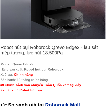
Robot hút bụi Roborock Qrevo Edge2 - lau sát
mép tường, lực hút 18.500Pa
Model:
Qrevo Edge2
Hãng sản xuất:
Robot hút bụi Roborock
Xuất xứ:
Chính hãng
Bảo hành: 12 tháng chính hãng
🚛 Chính sách vận chuyển Toàn Quốc xem tại đây
Xem thêm : Robot hút bụi
👉
So sánh
giá tại
Roborock Mall