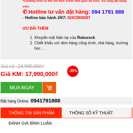
*Chương trình có thể kết thúc trước thời gian dự kiến. Vui lòng đặt hàng
sớm
✆ Hotline tư vấn đặt hàng:
094 1791 888
-
Hotline bảo hành 24/7:
02433842687
ƯU ĐÃI THÊM
Khuyến mãi hiện tại của
Roborock
Chiết khấu với đơn hàng công trình, nhà hàng, trường
học...
Giá cũ : 24,990,000₫
-39%
Giá KM: 17,990,000₫
0941791888
Đặt hàng Online:
THÔNG TIN SẢN PHẨM
THÔNG SỐ KỸ THUẬT
ĐÁNH GIÁ BÌNH LUẬN