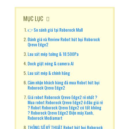
MỤC LỤC
👉 So sánh giá tại Roborock Mall
Đánh giá và Review Robot hút bụi Roborock
Qrevo Edge2
Lau sát mép tường & 18.500Pa
Dock giặt nóng & camera AI
Lau sát mép & chính hãng
Cảm nhận khách hàng đã mua Robot hút bụi
Roborock Qrevo Edge2
Giá robot Roborock Qrevo Edge2 rẻ nhất ?
Mua robot Roborock Qrevo Edge2 ở đâu giá rẻ
? Robot Roborock Qrevo Edge2 có tốt không
? Roborock Qrevo Edge2 Điện máy Xanh,
Roborock Mediamart
THÔNG SỐ KỸ THUẬT Robot hút bụi Roborock