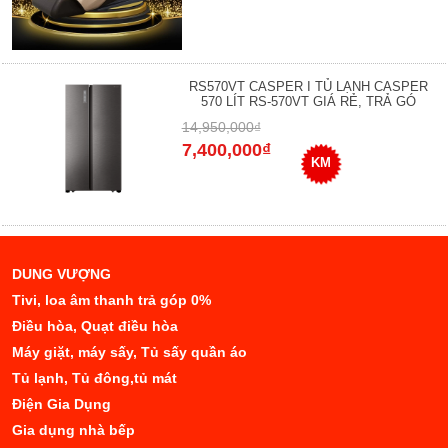
RS570VT CASPER I TỦ LẠNH CASPER
570 LÍT RS-570VT GIÁ RẺ, TRẢ GÓ
14,950,000₫
7,400,000₫
KM
DUNG VƯỢNG
Tivi, loa âm thanh trả góp 0%
Điều hòa, Quạt điều hòa
Máy giặt, máy sấy, Tủ sấy quần áo
Tủ lạnh, Tủ đông,tủ mát
Điện Gia Dụng
Gia dụng nhà bếp