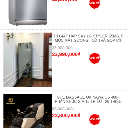
MỚI VỀ
TỦ GIẶT HẤP SẤY LG STYLER S5MB, 5
MÓC MẶT GƯƠNG - CÓ TRẢ GÓP 0%
35,000,000₫
23,990,000₫
MỚI VỀ
GHẾ MASSAGE OKINAWA OS 488 -
PHÂN KHÚC GIÁ 15 TRIỆU - 20 TRIỆU
85,900,000₫
23,800,000₫
MỚI VỀ