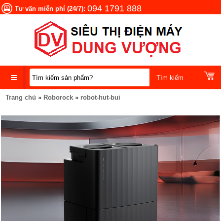
094 1791 888
Tư vấn miễn phí (24/7):
Trang chủ
»
Roborock
»
robot-hut-bui
DANH
MỤC
SẢN
PHẨM