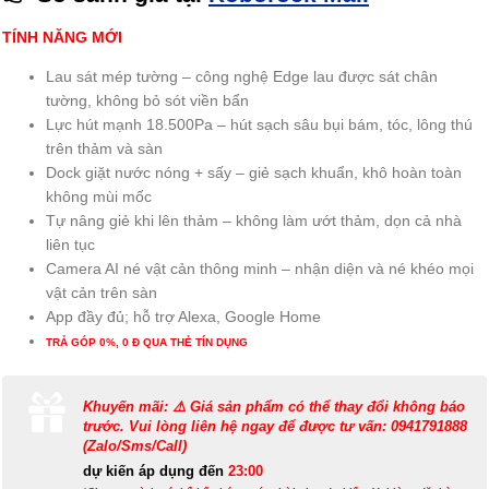
TÍNH NĂNG MỚI
Lau sát mép tường – công nghệ Edge lau được sát chân
tường, không bỏ sót viền bẩn
Lực hút mạnh 18.500Pa – hút sạch sâu bụi bám, tóc, lông thú
trên thảm và sàn
Dock giặt nước nóng + sấy – giẻ sạch khuẩn, khô hoàn toàn
không mùi mốc
Tự nâng giẻ khi lên thảm – không làm ướt thảm, dọn cả nhà
liên tục
Camera AI né vật cản thông minh – nhận diện và né khéo mọi
vật cản trên sàn
App đầy đủ; hỗ trợ Alexa, Google Home
TRẢ GÓP 0%, 0 Đ QUA THẺ TÍN DỤNG
Khuyến mãi: ⚠️ Giá sản phẩm có thể thay đổi không báo
trước. Vui lòng liên hệ ngay để được tư vấn: 0941791888
(Zalo/Sms/Call)
dự kiến áp dụng đến
23:00