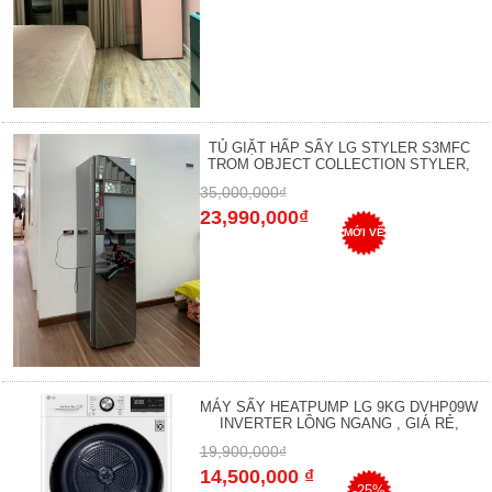
TỦ GIẶT HẤP SẤY LG STYLER S3MFC
TROM OBJECT COLLECTION STYLER,
35,000,000₫
23,990,000₫
MỚI VỀ
MÁY SẤY HEATPUMP LG 9KG DVHP09W
INVERTER LỒNG NGANG , GIÁ RẺ,
19,900,000₫
14,500,000 ₫
-25%