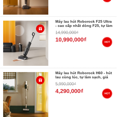
Máy lau hút Roborock F25 Ultra
- cao cấp nhất dòng F25, tự làm
sạch toàn diện, lực hút mạnh
14,990,000₫
nhất
10,990,000₫
HOT
Máy lau hút Roborock H60 - hút
lau cùng lúc, tự làm sạch, giá
rẻ
5,990,000₫
4,290,000₫
HOT