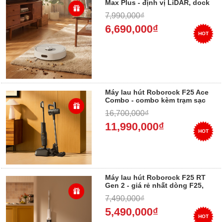
Max Plus - định vị LiDAR, dock
tự đổ rác + cấp nước, hút lau
7,990,000₫
6,690,000₫
HOT
Máy lau hút Roborock F25 Ace
Combo - combo kèm trạm sạc
tự làm rỗng, hút lau cùng lúc
16,700,000₫
11,990,000₫
HOT
Máy lau hút Roborock F25 RT
Gen 2 - giá rẻ nhất dòng F25,
hút lau cùng lúc
7,490,000₫
5,490,000₫
HOT