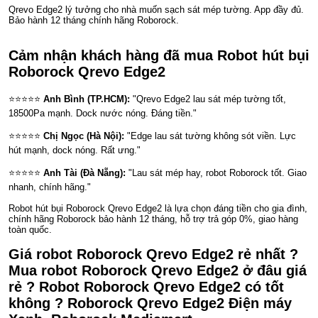
Qrevo Edge2 lý tưởng cho nhà muốn sạch sát mép tường. App đầy đủ.
Bảo hành 12 tháng chính hãng Roborock.
Cảm nhận khách hàng đã mua Robot hút bụi
Roborock Qrevo Edge2
⭐⭐⭐⭐⭐
Anh Bình (TP.HCM):
"Qrevo Edge2 lau sát mép tường tốt,
18500Pa mạnh. Dock nước nóng. Đáng tiền."
⭐⭐⭐⭐⭐
Chị Ngọc (Hà Nội):
"Edge lau sát tường không sót viền. Lực
hút mạnh, dock nóng. Rất ưng."
⭐⭐⭐⭐⭐
Anh Tài (Đà Nẵng):
"Lau sát mép hay, robot Roborock tốt. Giao
nhanh, chính hãng."
Robot hút bụi Roborock Qrevo Edge2 là lựa chọn đáng tiền cho gia đình,
chính hãng Roborock bảo hành 12 tháng, hỗ trợ trả góp 0%, giao hàng
toàn quốc.
Giá robot Roborock Qrevo Edge2 rẻ nhất ?
Mua robot Roborock Qrevo Edge2 ở đâu giá
rẻ ? Robot Roborock Qrevo Edge2 có tốt
không ? Roborock Qrevo Edge2 Điện máy