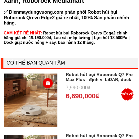
Xanh, Roborock Mediamart
✅
Dienmaydungvuong.com
phân phối Robot hút bụi
Roborock Qrevo Edge2 giá rẻ nhất, 100% Sản phẩm chính
hãng.
CAM KẾT RẺ NHẤT:
Robot hút bụi Roborock Qrevo Edge2 chính
hãng giá chỉ 19.190.000đ, Lau sát mép tường | Lực hút 18.500Pa |
Dock giặt nước nóng + sấy, bảo hành 12 tháng.
CÓ THỂ BẠN QUAN TÂM
Robot hút bụi Roborock Q7 Pro
Max Plus - định vị LiDAR, dock
tự đổ rác + cấp nước
7,990,000₫
6,690,000₫
MỚI VỀ
Robot hút bụi Roborock Q7 Pro