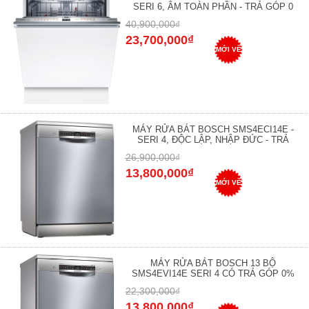
SERI 6, ÂM TOÀN PHẦN - TRẢ GÓP 0
40,900,000₫
23,700,000₫
MỚI VỀ
MÁY RỬA BÁT BOSCH SMS4ECI14E -
SERI 4, ĐỘC LẬP, NHẬP ĐỨC - TRẢ
26,900,000₫
13,800,000₫
MỚI VỀ
MÁY RỬA BÁT BOSCH 13 BỘ
SMS4EVI14E SERI 4 CÓ TRẢ GÓP 0%
22,300,000₫
13,800,000₫