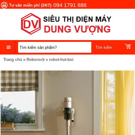
094 1791 888
Tư vấn miễn phí (24/7):
Trang chủ
»
Roborock
»
robot-hut-bui
DANH
MỤC
SẢN
PHẨM