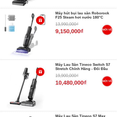
Máy hút bụi lau sàn Roborock
F25 Steam hơi nước 180°C
chính hãng
13,990,000₫
9,150,000₫
MỚI VỀ
Máy Lau Sàn Tineco Switch S7
Stretch Chính Hãng - Đổi Đầu
Hút Thảm, Nằm Sát Sàn, Bảo
19,900,000₫
Hành 24 Tháng 2026
10,480,000₫
MỚI VỀ
Máy Lau Sàn Tineco S7 Max