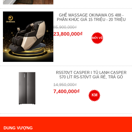
GHẾ MASSAGE OKINAWA OS 488 -
PHÂN KHÚC GIÁ 15 TRIỆU - 20 TRIỆU
85,900,000₫
23,800,000₫
MỚI VỀ
RS570VT CASPER I TỦ LẠNH CASPER
570 LÍT RS-570VT GIÁ RẺ, TRẢ GÓ
14,950,000₫
7,400,000₫
KM
DUNG VƯỢNG