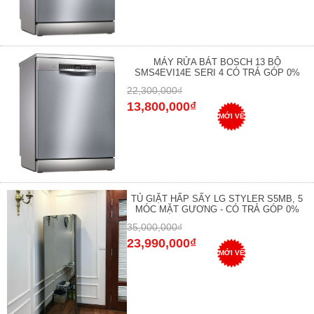
MÁY RỬA BÁT BOSCH 13 BỘ
SMS4EVI14E SERI 4 CÓ TRẢ GÓP 0%
22,300,000₫
13,800,000₫
MỚI VỀ
TỦ GIẶT HẤP SẤY LG STYLER S5MB, 5
MÓC MẶT GƯƠNG - CÓ TRẢ GÓP 0%
35,000,000₫
23,990,000₫
MỚI VỀ