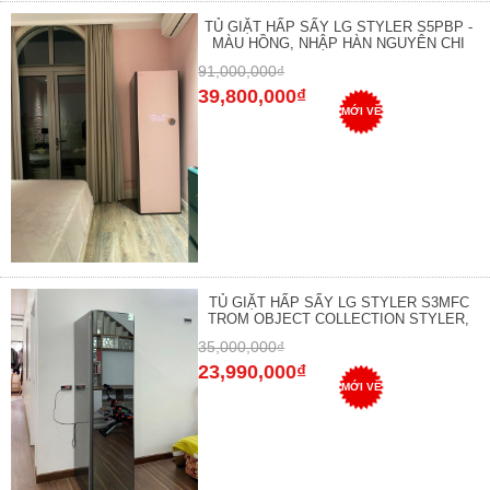
TỦ GIẶT HẤP SẤY LG STYLER S5PBP -
MÀU HỒNG, NHẬP HÀN NGUYÊN CHI
91,000,000₫
39,800,000₫
MỚI VỀ
TỦ GIẶT HẤP SẤY LG STYLER S3MFC
TROM OBJECT COLLECTION STYLER,
35,000,000₫
23,990,000₫
MỚI VỀ