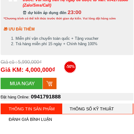
(Zalo/Sms/Call)
23:00
⏰ dự kiến áp dụng đến
*Chương trình có thể kết thúc trước thời gian dự kiến. Vui lòng đặt hàng sớm
🎁 ƯU ĐÃI THÊM
Miễn phí vận chuyển toàn quốc + Tặng voucher
Trả hàng miễn phí 15 ngày + Chính hãng 100%
Giá cũ : 5,990,000₫
-50%
Giá KM: 4,000,000₫
0941791888
Đặt hàng Online:
THÔNG TIN SẢN PHẨM
THÔNG SỐ KỸ THUẬT
ĐÁNH GIÁ BÌNH LUẬN