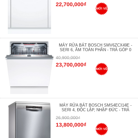
22,700,000₫
MỚI VỀ
MÁY RỬA BÁT BOSCH SMV6ZCX49E -
SERI 6, ÂM TOÀN PHẦN - TRẢ GÓP 0
40,900,000₫
23,700,000₫
MỚI VỀ
MÁY RỬA BÁT BOSCH SMS4ECI14E -
SERI 4, ĐỘC LẬP, NHẬP ĐỨC - TRẢ
26,900,000₫
13,800,000₫
MỚI VỀ