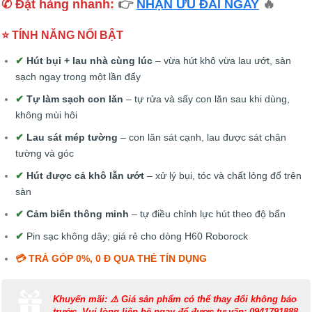
✆ Đặt hàng nhanh:
👉
NHẬN ƯU ĐÃI NGAY
🔥
⭐ TÍNH NĂNG NỔI BẬT
✔
Hút bụi + lau nhà cùng lúc
– vừa hút khô vừa lau ướt, sàn
sạch ngay trong một lần đẩy
✔
Tự làm sạch con lăn
– tự rửa và sấy con lăn sau khi dùng,
không mùi hôi
✔
Lau sát mép tường
– con lăn sát cạnh, lau được sát chân
tường và góc
✔
Hút được cả khô lẫn ướt
– xử lý bụi, tóc và chất lỏng đổ trên
sàn
✔
Cảm biến thông minh
– tự điều chỉnh lực hút theo độ bẩn
✔
Pin sạc không dây; giá rẻ cho dòng H60 Roborock
💳 TRẢ GÓP 0%, 0 Đ QUA THẺ TÍN DỤNG
Khuyến mãi: ⚠️ Giá sản phẩm có thể thay đổi không báo
trước. Vui lòng liên hệ ngay để được tư vấn: 0941791888