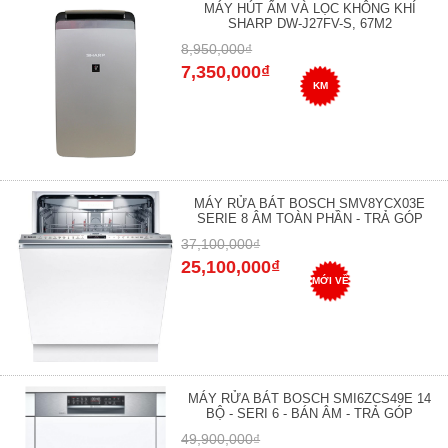
MÁY HÚT ẨM VÀ LỌC KHÔNG KHÍ
SHARP DW-J27FV-S, 67M2
8,950,000₫
7,350,000₫
KM
MÁY RỬA BÁT BOSCH SMV8YCX03E
SERIE 8 ÂM TOÀN PHẦN - TRẢ GÓP
37,100,000₫
25,100,000₫
MỚI VỀ
MÁY RỬA BÁT BOSCH SMI6ZCS49E 14
BỘ - SERI 6 - BÁN ÂM - TRẢ GÓP
49,900,000₫