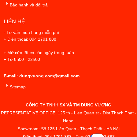
Bảo hành và đổi trả
LIÊN HỆ
- Tư vấn mua hàng miễn phí
+ Điện thoại: 094 1791 888
+ Mở cửa tất cả các ngày trong tuần
+ Từ 8h00 - 22h00
E-mail: dungvuong.com@gmail.com
Sitemap
CÔNG TY TNHH SX VÀ TM DUNG VƯỢNG
REPRESENTATIVE OFFICE: 125 th - Lien Quan st - Dist.Thach That -
Hanoi
Showroom: Số 125 Liên Quan - Thạch Thất - Hà Nội
Điện thoại: 094 1791 888 - Fax: 02433.842.687