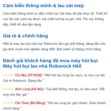
Cảm biến thông minh & lau sát mép
Cảm biến thông minh tự điều chỉnh lực hút theo độ bẩn thực tế. Thiết kế
con lăn sát cạnh lau được sát chân tường và góc nhà. Pin sạc không
dây, thiết kế nhẹ tiện dụng.
Giá rẻ & chính hãng
H60 là máy lau hút cầm tay Roborock tầm giá phổ thông, đáng tiền cho
gia đình muốn trải nghiệm dòng H60. Bảo hành 12 tháng chính hãng.
Đánh giá khách hàng đã mua máy hút bụi
Máy hút bụi lau nhà Roborock H60
⭐⭐⭐⭐⭐
Chị Mai (TP.HCM):
"H60 hút lau cùng lúc sạch, tự rửa con lăn.
Giá rẻ Roborock. Đáng tiền."
⭐⭐⭐⭐⭐
Anh Long (Hà Nội):
"Giá phổ thông, hút lau, tự làm sạch. Rất
ưng cho tầm giá."
⭐⭐⭐⭐⭐
Chị Thảo (Đà Nẵng):
"Hút lau cùng lúc gọn nhanh. Giao nhanh,
chính hãng."