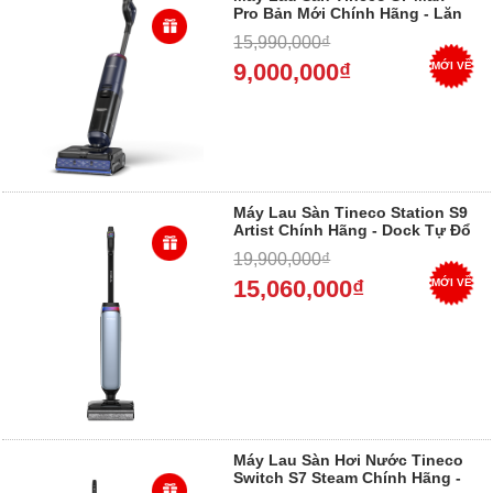
Pro Bản Mới Chính Hãng - Lăn
Sát Cạnh, Tự Sấy, Bảo Hành 24
15,990,000₫
Tháng 2026
9,000,000₫
MỚI VỀ
Máy Lau Sàn Tineco Station S9
Artist Chính Hãng - Dock Tự Đổ
Rác, Tự Vệ Sinh, Bảo Hành 24
19,900,000₫
Tháng 2026
15,060,000₫
MỚI VỀ
Máy Lau Sàn Hơi Nước Tineco
Switch S7 Steam Chính Hãng -