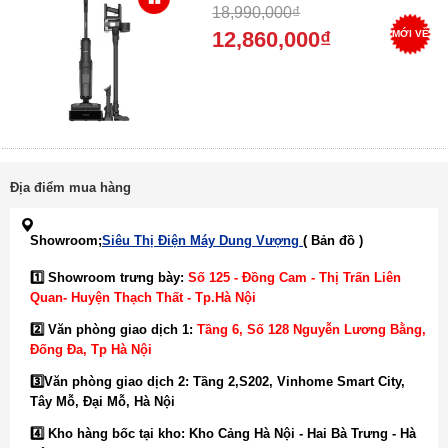
Hút 25.000Pa Mạnh Nhất, Bảo
18,990,000₫
Hành 24 Tháng 2026
12,860,000₫
MỚI VỀ
Địa điểm mua hàng
Showroom;
Siêu Thị Điện Máy Dung Vượng
( Bản đồ )
1️⃣ Showroom trưng bày:
Số 125 - Đồng Cam - Thị Trấn Liên
Quan- Huyện Thạch Thất - Tp.Hà Nội
2️⃣ Văn phòng giao dịch 1:
Tầng 6, Số 128 Nguyễn Lương Bằng,
Đống Đa
, Tp Hà Nội
3️⃣
Văn phòng giao dịch 2: Tầng 2,S202, Vinhome Smart City,
Tây Mỗ, Đại Mỗ, Hà Nội
4️⃣ Kho hàng bốc tại kho: Kho Cảng Hà Nội - Hai Bà Trưng - Hà