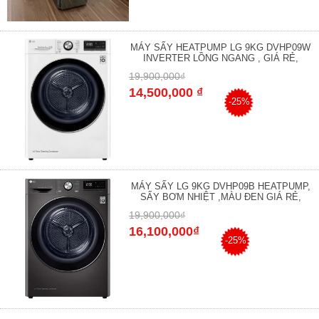
MÁY SẤY HEATPUMP LG 9KG DVHP09W
INVERTER LỒNG NGANG , GIÁ RẺ,
19,900,000₫
14,500,000 ₫
-25%
MÁY SẤY LG 9KG DVHP09B HEATPUMP,
SẤY BƠM NHIỆT ,MÀU ĐEN GIÁ RẺ,
19,900,000₫
16,100,000₫
-25%