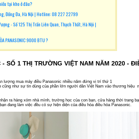
iều tại kho ở đâu?
g, Đống Đa, Hà Nội | Hotline: 08 227 22799
ợng - Số 125 Thị Trấn Liên Quan, Thạch Thất, Hà Nội |
HÒA PANASONIC 9000 BTU ?
- SỐ 1 THỊ TRƯỜNG VIỆT NAM NĂM 2020 - ĐI
ản lượng mua máy điều Panasonic nhiều năm đứng vị trí thứ 1
 lớn cũng như sự tin dùng của phần lớn người dân Việt Nam vào thương hiệu 
nhận ra hàng xóm nhà mình, trường học của con bạn, cửa hàng thời trang b
ạn đang làm việc đều có sự hiện diện của điều hòa điều hòa Panasonic.