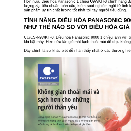
Hơn nữa, Điều hòa Panasonic 1 chiều U9WKH-8 chính hãng được
lượng đạt tiêu chuẩn toàn cầu, kiểm soát nghiêm ngặt từ linh
sản phẩm uy tín chất lượng tốt nhất tới tay người tiêu dùng.
TÍNH NĂNG ĐIỀU HÒA PANASONIC 90
NHƯ THẾ NÀO SO VỚI ĐIỀU HÒA GIÁ
CU/CS-N9WKH-8, Điều hòa Panasonic 9000 1 chiều lạnh với tí
khi bật máy.
Hơn nữa làn gió mát lạnh thoải mái dễ chịu không 
Đây chính là sự khác biệt dễ nhận thấy nhất ở các thương hiệ