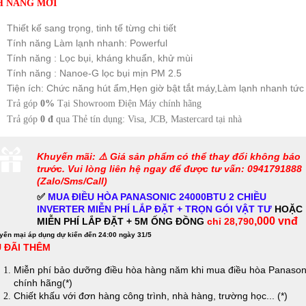
H NĂNG MỚI
Thiết kế sang trọng, tinh tế từng chi tiết
Tính năng Làm lạnh nhanh: Powerful
Tính năng : Lọc bụi, kháng khuẩn, khử mùi
Tính năng : Nanoe-G lọc bụi mịn PM 2.5
Tiện ích: Chức năng hút ẩm,Hẹn giờ bật tắt máy,Làm lạnh nhanh tức 
Trả góp
0%
Tại Showroom Điện Máy chính hãng
Trả góp
0 đ
qua Thẻ tín dụng: Visa, JCB, Mastercard tại nhà
Khuyến mãi: ⚠️ Giá sản phẩm có thể thay đổi không báo
trước. Vui lòng liên hệ ngay để được tư vấn: 0941791888
(Zalo/Sms/Call)
✅
MUA ĐIỀU HÒA PANASONIC 24000BTU 2 CHIỀU
INVERTER
MIỄN PHÍ LẮP ĐẶT + TRỌN GÓI VẬT TƯ
HOẶC
,000 vnđ
MIỄN PHÍ LẮP ĐẶT + 5M ỐNG ĐỒNG
chỉ 28,790
yến mại áp dụng dự kiến đến 24:00 ngày 31/5
 ĐÃI THÊM
Miễn phí bảo dưỡng điều hòa hàng năm khi mua điều hòa Panason
chính hãng(*)
Chiết khấu với đơn hàng công trình, nhà hàng, trường học... (*)