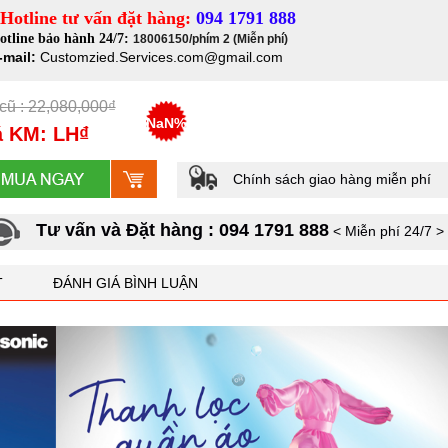
Hotline tư vấn đặt hàng:
094 1791 888
otline bảo hành 24/7:
18006150/phím 2 (Miễn phí)
-mail:
Customzied.Services.com@gmail.com
cũ : 22,080,000₫
NaN%
á KM: LH₫
Chính sách giao hàng miễn phí
Tư vấn và Đặt hàng : 094 1791 888
< Miễn phí 24/7 >
T
ĐÁNH GIÁ BÌNH LUẬN