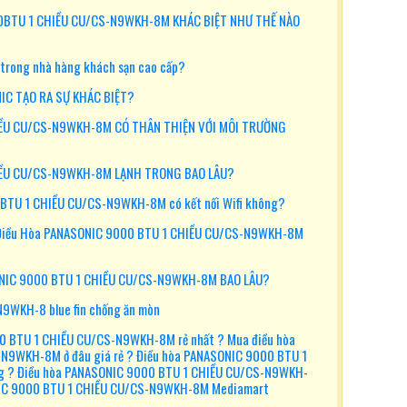
0BTU 1 CHIỀU CU/CS-N9WKH-8M KHÁC BIỆT NHƯ THẾ NÀO
p trong nhà hàng khách sạn cao cấp?
IC TẠO RA SỰ KHÁC BIỆT?
IỀU CU/CS-N9WKH-8M CÓ THÂN THIỆN VỚI MÔI TRƯỜNG
IỀU CU/CS-N9WKH-8M LẠNH TRONG BAO LÂU?
 BTU 1 CHIỀU CU/CS-N9WKH-8M có kết nối Wifi không?
Điều Hòa PANASONIC 9000 BTU 1 CHIỀU CU/CS-N9WKH-8M
ONIC 9000 BTU 1 CHIỀU CU/CS-N9WKH-8M BAO LÂU?
N9WKH-8 blue fin chống ăn mòn
00 BTU 1 CHIỀU CU/CS-N9WKH-8M rẻ nhất ? Mua điều hòa
N9WKH-8M ở đâu giá rẻ ? Điều hòa PANASONIC 9000 BTU 1
 ? Điều hòa PANASONIC 9000 BTU 1 CHIỀU CU/CS-N9WKH-
NIC 9000 BTU 1 CHIỀU CU/CS-N9WKH-8M Mediamart