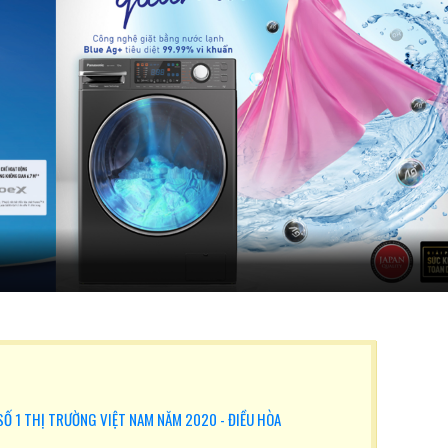
SỐ 1 THỊ TRƯỜNG VIỆT NAM NĂM 2020 - ĐIỀU HÒA