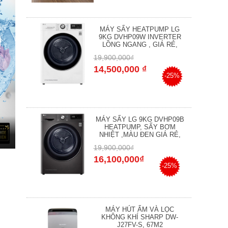
MÁY SẤY HEATPUMP LG
9KG DVHP09W INVERTER
LỒNG NGANG , GIÁ RẺ,
19,900,000₫
14,500,000 ₫
-25%
MÁY SẤY LG 9KG DVHP09B
HEATPUMP, SẤY BƠM
NHIỆT ,MÀU ĐEN GIÁ RẺ,
19,900,000₫
16,100,000₫
-25%
MÁY HÚT ẨM VÀ LỌC
KHÔNG KHÍ SHARP DW-
J27FV-S, 67M2