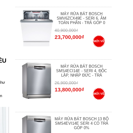
MÁY RỬA BÁT BOSCH
SMV6ZCX49E - SERI 6, ÂM
TOÀN PHẦN - TRẢ GÓP 0
40,900,000₫
23,700,000₫
MỚI VỀ
ỀU
MÁY RỬA BÁT BOSCH
SMS4ECI14E - SERI 4, ĐỘC
LẬP, NHẬP ĐỨC - TRẢ
như
26,900,000₫
13,800,000₫
MỚI VỀ
ạn
MÁY RỬA BÁT BOSCH 13 BỘ
SMS4EVI14E SERI 4 CÓ TRẢ
GÓP 0%