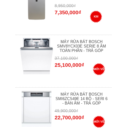
8,950,000₫
7,350,000₫
KM
MÁY RỬA BÁT BOSCH
SMV8YCX03E SERIE 8 ÂM
TOÀN PHẦN - TRẢ GÓP
37,100,000₫
25,100,000₫
MỚI VỀ
MÁY RỬA BÁT BOSCH
SMI6ZCS49E 14 BỘ - SERI 6
- BÁN ÂM - TRẢ GÓP
49,900,000₫
22,700,000₫
MỚI VỀ