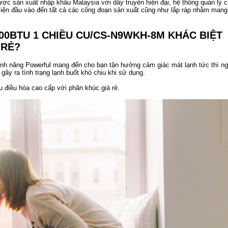
 sản xuất nhập khẩu Malaysia với dây truyền hiện đại, hệ thống quản lý c
 kiện đầu vào đến tất cả các công đoạn sản xuất cũng như lắp ráp nhằm mang
00BTU 1 CHIỀU CU/CS-N9WKH-8M KHÁC BIỆT
 RẺ?
nh năng Powerful mang đến cho bạn tận hưởng cảm giác mát lạnh tức thì n
gây ra tình trạng lạnh buốt khó chịu khi sử dụng.
u điều hòa cao cấp với phân khúc giá rẻ.