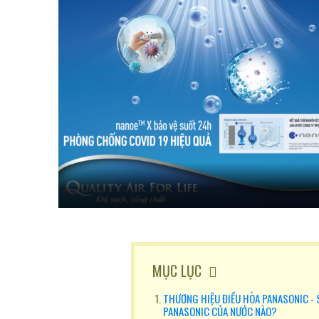
MỤC LỤC
THƯƠNG HIỆU ĐIỀU HÒA PANASONIC - 
PANASONIC CỦA NƯỚC NÀO?