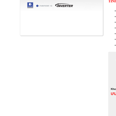
TÍN
Khu
ƯU