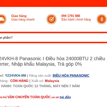
Giao hàng
094 1791 888
Giao hàng nhanh
Bảo hành chính hãng
4VKH-8 Panasonic I Điều hòa 24000BTU 2 chiều
erter, Nhập khẩu Malaysia, Trả góp 0%
el:
YZ24VKH-8M
|
Hãng sản xuất:
ĐIỀU HÒA PANASONIC
 hàng:
CÒN HÀNG
|
Xuất xứ:
Malaysia
 HÀNH: TOÀN QUỐC 12 THÁNG, MÁY NÉN 7 NĂM
VẬN CHUYỂN TOÀN QUỐC
tại đây
ỄN PHÍ
chi tiết