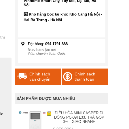
Vinhome Smart City, Tây Mỗ, Đại Mỗ, Hà
Nội
4️⃣ Kho hàng bốc tại kho: Kho Cảng Hà Nội -
Hai Bà Trưng - Hà Nội
thì
Đặt hàng:
094 1791 888
Giao hàng tận nơi
(Vận chuyển Toàn Quốc
Chính sách
Chính sách
vận chuyển
thanh toán
SẢN PHẨM ĐƯỢC MUA NHIỀU
ĐIỀU HÒA MINI CASPER DI
ic
ĐỘNG PC-09TL33, TRẢ GÓP
0% , GIAO NHANH