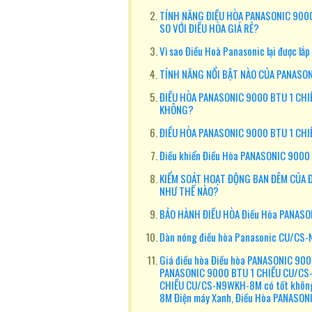
TÍNH NĂNG ĐIỀU HÒA PANASONIC 900
SO VỚI ĐIỀU HÒA GIÁ RẺ?
Vì sao Điều Hoà Panasonic lại được lắ
TÍNH NĂNG NỔI BẬT NÀO CỦA PANASON
ĐIỀU HÒA PANASONIC 9000 BTU 1 CH
KHÔNG?
ĐIỀU HÒA PANASONIC 9000 BTU 1 CH
Điều khiển Điều Hòa PANASONIC 9000
KIỂM SOÁT HOẠT ĐỘNG BAN ĐÊM CỦA 
NHƯ THẾ NÀO?
BẢO HÀNH ĐIỀU HÒA Điều Hòa PANAS
Dàn nóng điều hòa Panasonic CU/CS-
Giá điều hòa Điều hòa PANASONIC 90
PANASONIC 9000 BTU 1 CHIỀU CU/CS-
CHIỀU CU/CS-N9WKH-8M có tốt không
8M Điện máy Xanh, Điều Hòa PANASO