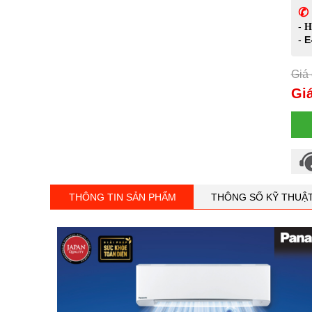
✆ 
-
H
-
E
Giá 
Gi
THÔNG TIN SẢN PHẨM
THÔNG SỐ KỸ THUẬ