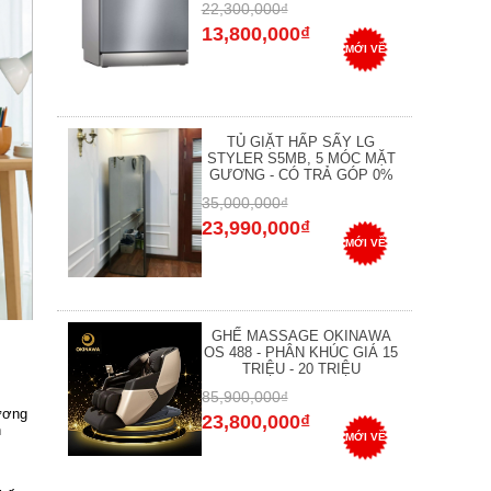
22,300,000₫
13,800,000₫
MỚI VỀ
TỦ GIẶT HẤP SẤY LG
STYLER S5MB, 5 MÓC MẶT
GƯƠNG - CÓ TRẢ GÓP 0%
35,000,000₫
23,990,000₫
MỚI VỀ
GHẾ MASSAGE OKINAWA
OS 488 - PHÂN KHÚC GIÁ 15
TRIỆU - 20 TRIỆU
85,900,000₫
hương
23,800,000₫
n
MỚI VỀ