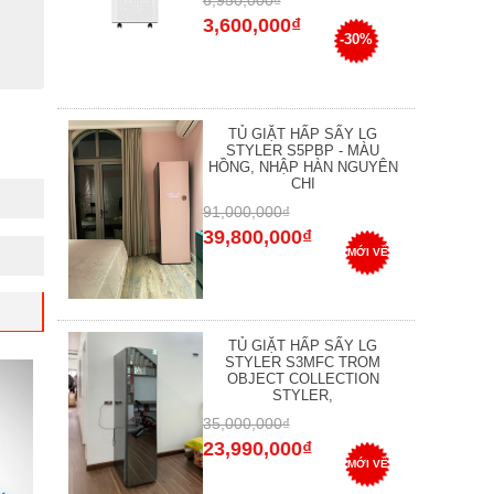
6,950,000₫
3,600,000₫
-30%
TỦ GIẶT HẤP SẤY LG
STYLER S5PBP - MÀU
HỒNG, NHẬP HÀN NGUYÊN
CHI
91,000,000₫
39,800,000₫
MỚI VỀ
TỦ GIẶT HẤP SẤY LG
STYLER S3MFC TROM
OBJECT COLLECTION
STYLER,
35,000,000₫
23,990,000₫
MỚI VỀ