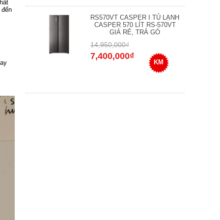
hất
 đến
RS570VT CASPER I TỦ LẠNH
CASPER 570 LÍT RS-570VT
GIÁ RẺ, TRẢ GÓ
14,950,000₫
7,400,000₫
KM
gay