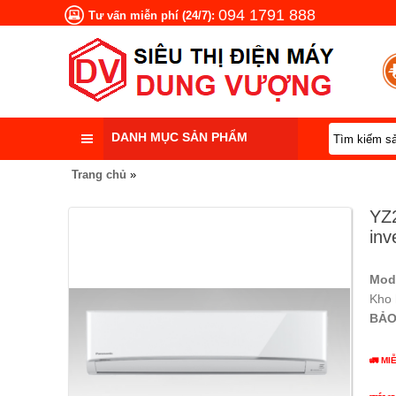
094 1791 888
Tư vấn miễn phí (24/7):
DANH MỤC SẢN PHẨM
Trang chủ
»
YZ2
inv
Mod
Kho
BẢO
🚛 MI