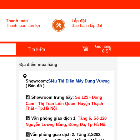
Thanh toán
Lắp đặt
Thanh toán tiện lợi
Bảo hành lắp đặt
Giỏ hàng
0
SP
Địa điểm mua hàng
Showroom;
Siêu Thị Điện Máy Dung Vượng
( Bản đồ )
1️⃣ Showroom trưng bày:
Số 125 - Đồng
Cam - Thị Trấn Liên Quan- Huyện Thạch
Thất - Tp.Hà Nội
2️⃣ Văn phòng giao dịch 1:
Tầng 6, Số 128
Nguyễn Lương Bằng, Đống Đa
, Tp Hà Nội
3️⃣
Văn phòng giao dịch 2: Tầng 2,S202,