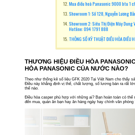
Mua điều hoà Panasonic 9000 btu 1 ch
Showroom 1: Số 128, Nguyễn Lương Bằn
Showroom 2: Siêu Thị Điện Máy Dung Vư
Hotline: 094 1791 888
THÔNG SỐ KỸ THUẬT ĐIỀU HÒA ĐIỀU 
THƯƠNG HIỆU ĐIỀU HÒA PANASONIC 
HÒA PANASONIC CỦA NƯỚC NÀO?
Theo như thống kê số liệu GFK 2020 Tại Việt Nam cho thấy s
Điều này khẳng định vị thế, chất lượng, số lương bán ra rất
thế nào.
Điều hòa casper phù hợp với những ai? Bạn hoàn toàn có thể 
đến mua, quán ăn bạn hay ăn hàng ngày hay chính văn phòng b