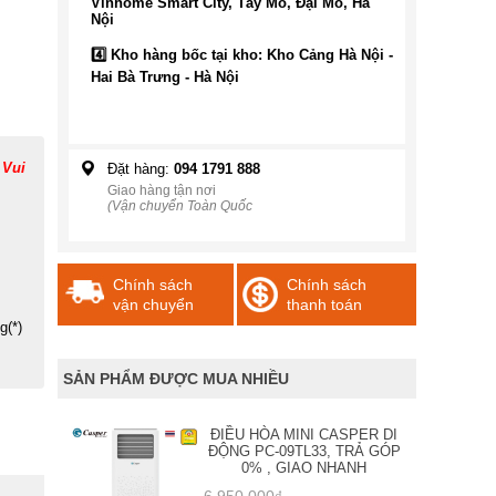
Vinhome Smart City, Tây Mỗ, Đại Mỗ, Hà
Nội
4️⃣ Kho hàng bốc tại kho: Kho Cảng Hà Nội -
Hai Bà Trưng - Hà Nội
 Vui
Đặt hàng:
094 1791 888
Giao hàng tận nơi
(Vận chuyển Toàn Quốc
Chính sách
Chính sách
vận chuyển
thanh toán
g(*)
SẢN PHẨM ĐƯỢC MUA NHIỀU
ĐIỀU HÒA MINI CASPER DI
ĐỘNG PC-09TL33, TRẢ GÓP
0% , GIAO NHANH