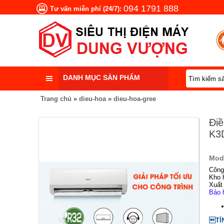
094 1791 888
Tư vấn miễn phí (24/7):
DANH MỤC SẢN PHẨM
Trang chủ
»
dieu-hoa
»
dieu-hoa-gree
Điề
K3D
Mod
Công 
Kho 
Xuất
Bảo 
TÍ