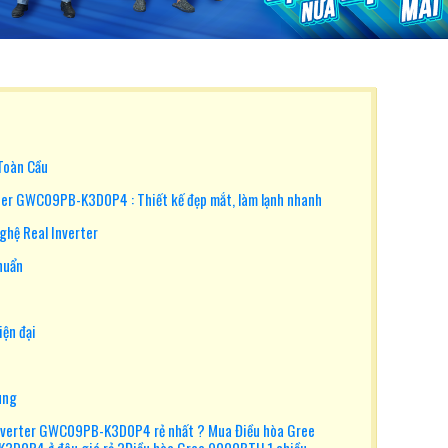
 Toàn Cầu
ter GWC09PB-K3D0P4 : Thiết kế đẹp mắt, làm lạnh nhanh
ghệ Real Inverter
huẩn
iện đại
ùng
inverter GWC09PB-K3D0P4 rẻ nhất ? Mua Điều hòa Gree