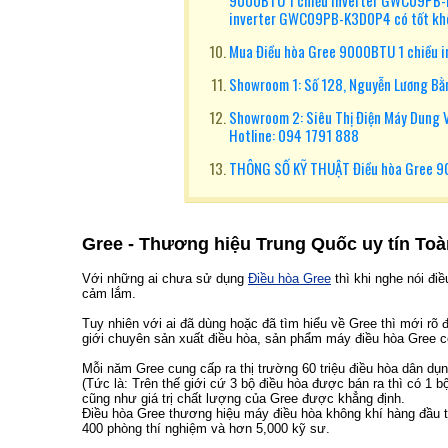
9000BTU 1 chiều inverter GWC09PB-K
inverter GWC09PB-K3D0P4 có tốt k
Mua Điều hòa Gree 9000BTU 1 chiều 
Showroom 1: Số 128, Nguyễn Lương Bằn
Showroom 2: Siêu Thị Điện Máy Dung Vư
Hotline: 094 1791 888
THÔNG SỐ KỸ THUẬT Điều hòa Gree 9
Gree - Thương hiệu Trung Quốc uy tín To
Với những ai chưa sử dụng
Điều hòa Gree
thì khi nghe nói đi
cảm lắm.
Tuy nhiên với ai đã dùng hoặc đã tìm hiểu về Gree thì mới rõ
giới chuyên sản xuất điều hòa, sản phẩm máy điều hòa Gree có
Mỗi năm Gree cung cấp ra thị trường 60 triệu điều hòa dân dụ
(Tức là: Trên thế giới cứ 3 bộ điều hòa được bán ra thì có 1
cũng như giá trị chất lượng của Gree được khẳng định.
Điều hòa Gree thương hiệu máy điều hòa không khí hàng đầu th
400 phòng thí nghiệm và hơn 5,000 kỹ sư.