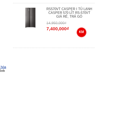
RS570VT CASPER I TỦ LẠNH
CASPER 570 LÍT RS-570VT
GIÁ RẺ, TRẢ GÓ
14,950,000₫
7,400,000₫
KM
 hòa
đình