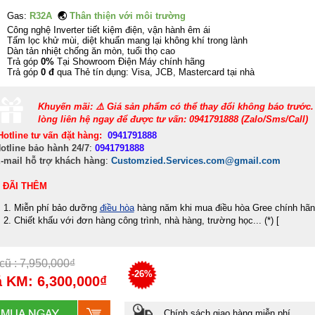
Gas:
R32A
🌏
Thân thiện với môi trường
Công nghệ Inverter tiết kiệm điện, vận hành êm ái
Tấm lọc khử mùi, diệt khuẩn mang lại không khí trong lành
Dàn tản nhiệt chống ăn mòn, tuổi thọ cao
Trả góp
0%
Tại Showroom Điện Máy chính hãng
Trả góp
0 đ
qua Thẻ tín dụng: Visa, JCB, Mastercard tại nhà
Khuyến mãi: ⚠️ Giá sản phẩm có thể thay đổi không báo trước.
lòng liên hệ ngay để được tư vấn: 0941791888 (Zalo/Sms/Call)
Hotline tư vấn đặt hàng:
0941791888
otline bảo hành 24/7
:
0941791888
-mail hỗ trợ khách hàng
:
Customzied.Services.com@gmail.com
 ĐÃI THÊM
Miễn phí bảo dưỡng
điều hòa
hàng năm khi mua điều hòa Gree chính hãn
Chiết khấu với đơn hàng công trình, nhà hàng, trường học... (*)
[
cũ : 7,950,000₫
-26%
 KM: 6,300,000₫
Chính sách giao hàng miễn phí