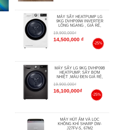
MÁY SẤY HEATPUMP LG
9KG DVHP09W INVERTER
LỒNG NGANG , GIÁ RẺ,
19,900,000₫
14,500,000 ₫
-25%
MÁY SẤY LG 9KG DVHP09B
HEATPUMP, SẤY BƠM
NHIỆT ,MÀU ĐEN GIÁ RẺ,
19,900,000₫
16,100,000₫
-25%
MÁY HÚT ẨM VÀ LỌC
KHÔNG KHÍ SHARP DW-
J27FV-S, 67M2