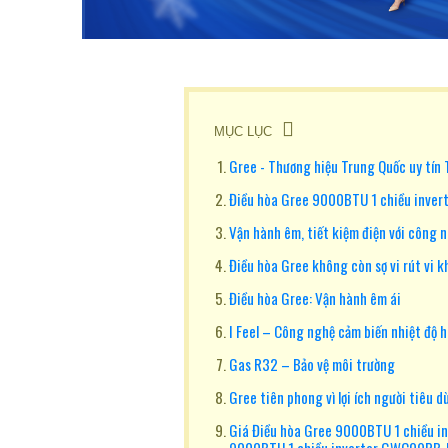
MỤC LỤC
Gree - Thương hiệu Trung Quốc uy tín
Điều hòa Gree 9000BTU 1 chiều inver
Vận hành êm, tiết kiệm điện với công n
Điều hòa Gree không còn sợ vi rút vi k
Điều hòa Gree: Vận hành êm ái
I Feel – Công nghệ cảm biến nhiệt độ h
Gas R32 – Bảo vệ môi trường
Gree tiên phong vì lợi ích người tiêu d
Giá Điều hòa Gree 9000BTU 1 chiều 