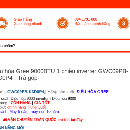
Giao hàng
094 1791 888
Giao hàng nhanh
Bảo hành chính hãng
u hòa Gree 9000BTU 1 chiều inverter GWC09PB-
0P4 , Trả góp
el :
GWC09PB-K3D0P4,
|
Hãng sản xuất:
ĐIỀU HÒA GREE
suất: Điều hòa 9000 inverter I Điều hòa 9000
hàng:
CÒN HÀNG
|
GIÁ TỐT
 xứ:
chính hãng Trung Quốc
hành: Máy 5 năm, máy nén 10 năm
🚛
VẬN CHUYỂN TOÀN QUỐC
chi tiết
tại đây
NH NĂNG MỚI