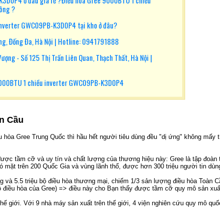
3D0P4 ở đâu giá rẻ ?Điều hòa Gree 9000BTU 1 chiều
hông ?
inverter GWC09PB-K3D0P4 tại kho ở đâu?
g, Đống Đa, Hà Nội | Hotline: 0941791888
ợng - Số 125 Thị Trấn Liên Quan, Thạch Thất, Hà Nội |
000BTU 1 chiều inverter GWC09PB-K3D0P4
àn Cầu
ều hòa Gree Trung Quốc thì hầu hết người tiêu dùng đều "dị ứng" không mấy t
 được tầm cỡ và uy tín và chất lượng của thương hiệu này: Gree là tập đoàn 
 mặt trên 200 Quốc Gia và vùng lãnh thổ, được hơn 300 triệu người tin dùn
ng và 5.5 triệu bộ điều hòa thương mại, chiếm 1/3 sản lượng điều hòa Toàn C
 bộ điều hòa của Gree) => điều này cho Bạn thấy được tầm cỡ quy mô sản xuấ
ế giới. Với 9 nhà máy sản xuất trên thế giới, 4 viện nghiên cứu quy mô quốc