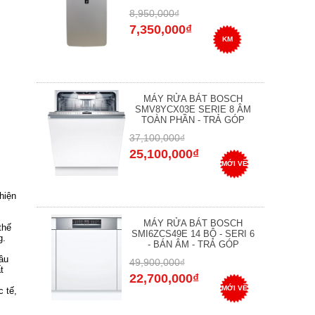
8,950,000₫
7,350,000₫
KM
MÁY RỬA BÁT BOSCH
SMV8YCX03E SERIE 8 ÂM
TOÀN PHẦN - TRẢ GÓP
37,100,000₫
25,100,000₫
MỚI VỀ
hiện
MÁY RỬA BÁT BOSCH
thế
SMI6ZCS49E 14 BỘ - SERI 6
g.
- BÁN ÂM - TRẢ GÓP
ầu
49,900,000₫
t
22,700,000₫
MỚI VỀ
 tế,