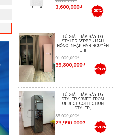
6,950,000₫
3,600,000₫
-30%
TỦ GIẶT HẤP SẤY LG
STYLER S5PBP - MÀU
HỒNG, NHẬP HÀN NGUYÊN
CHI
91,000,000₫
39,800,000₫
MỚI VỀ
TỦ GIẶT HẤP SẤY LG
STYLER S3MFC TROM
OBJECT COLLECTION
STYLER,
35,000,000₫
23,990,000₫
MỚI VỀ