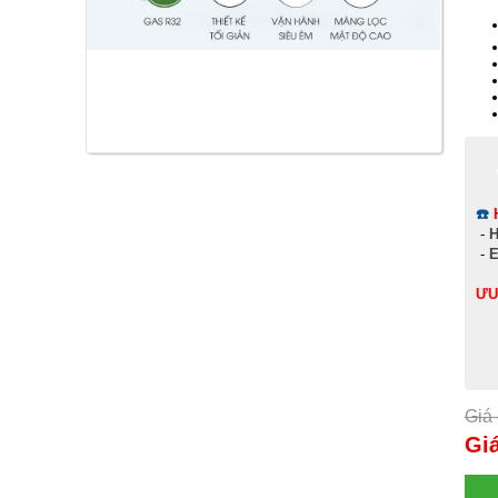
☎️
-
H
-
E
ƯU
Giá 
Giá