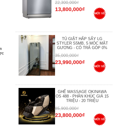
22,300,000₫
13,800,000₫
MỚI VỀ
TỦ GIẶT HẤP SẤY LG
STYLER S5MB, 5 MÓC MẶT
GƯƠNG - CÓ TRẢ GÓP 0%
m
ược
35,000,000₫
23,990,000₫
MỚI VỀ
GHẾ MASSAGE OKINAWA
OS 488 - PHÂN KHÚC GIÁ 15
TRIỆU - 20 TRIỆU
85,900,000₫
23,800,000₫
MỚI VỀ