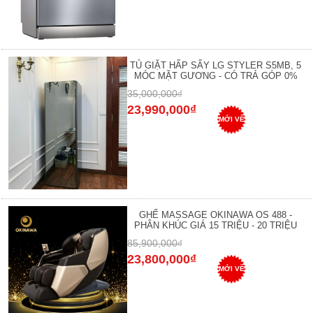
TỦ GIẶT HẤP SẤY LG STYLER S5MB, 5
MÓC MẶT GƯƠNG - CÓ TRẢ GÓP 0%
35,000,000₫
23,990,000₫
MỚI VỀ
GHẾ MASSAGE OKINAWA OS 488 -
PHÂN KHÚC GIÁ 15 TRIỆU - 20 TRIỆU
85,900,000₫
23,800,000₫
MỚI VỀ