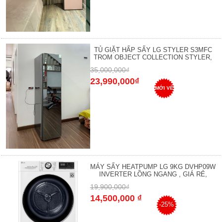
TỦ GIẶT HẤP SẤY LG STYLER S3MFC
TROM OBJECT COLLECTION STYLER,
35,000,000₫
23,990,000₫
MỚI VỀ
MÁY SẤY HEATPUMP LG 9KG DVHP09W
INVERTER LỒNG NGANG , GIÁ RẺ,
19,900,000₫
14,500,000 ₫
-25%