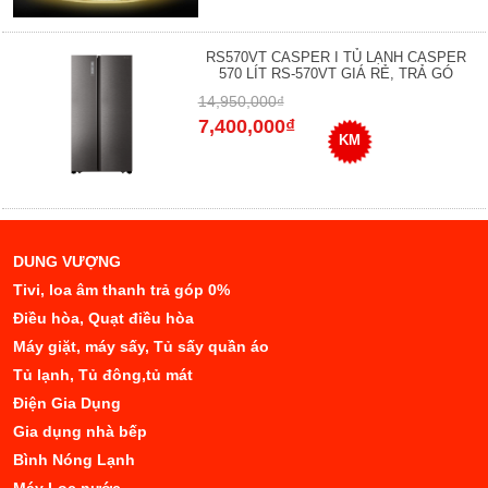
RS570VT CASPER I TỦ LẠNH CASPER
570 LÍT RS-570VT GIÁ RẺ, TRẢ GÓ
14,950,000₫
7,400,000₫
KM
DUNG VƯỢNG
Tivi, loa âm thanh trả góp 0%
Điều hòa, Quạt điều hòa
Máy giặt, máy sấy, Tủ sấy quần áo
Tủ lạnh, Tủ đông,tủ mát
Điện Gia Dụng
Gia dụng nhà bếp
Bình Nóng Lạnh