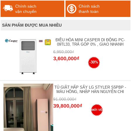
Chính sách
Chính sách
vận chuyển
thanh toán
SẢN PHẨM ĐƯỢC MUA NHIỀU
ĐIỀU HÒA MINI CASPER DI ĐỘNG PC-
09TL33, TRẢ GÓP 0% , GIAO NHANH
6,950,000₫
3,600,000₫
-30%
TỦ GIẶT HẤP SẤY LG STYLER S5PBP -
MÀU HỒNG, NHẬP HÀN NGUYÊN CHI
91,000,000₫
39,800,000₫
MỚI VỀ