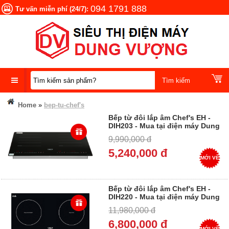
094 1791 888
Tư vấn miễn phí (24/7):
DANH
Home
»
bep-tu-chef's
MỤC
Bếp từ đôi lắp âm Chef's EH -
SẢN
DIH203 - Mua tại điện máy Dung
PHẨM
Vượng - Trả góp 0%
9,990,000 đ
5,240,000 đ
MỚI VỀ
Bếp từ đôi lắp âm Chef's EH -
DIH220 - Mua tại điện máy Dung
Vượng - Trả góp 0%
11,980,000 đ
6,800,000 đ
MỚI VỀ