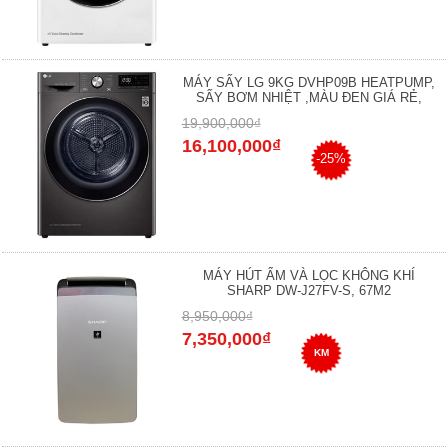
MÁY SẤY LG 9KG DVHP09B HEATPUMP,
SẤY BƠM NHIỆT ,MÀU ĐEN GIÁ RẺ,
19,900,000₫
16,100,000₫
-25%
MÁY HÚT ẨM VÀ LỌC KHÔNG KHÍ
SHARP DW-J27FV-S, 67M2
8,950,000₫
7,350,000₫
KM