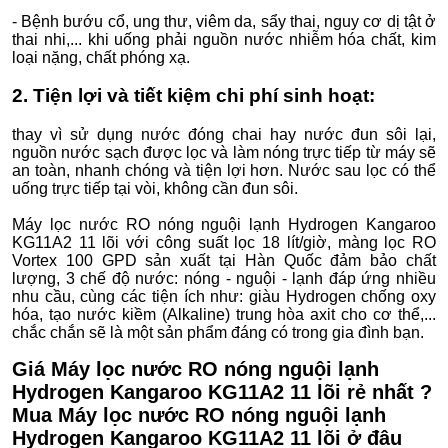
- Bệnh bướu cổ, ung thư, viêm da, sẩy thai, nguy cơ dị tật ở
thai nhi,... khi uống phải nguồn nước nhiễm hóa chất, kim
loại nặng, chất phóng xạ.
2. Tiện lợi và tiết kiệm chi phí sinh hoạt:
thay vì sử dụng nước đóng chai hay nước đun sôi lại,
nguồn nước sạch được lọc và làm nóng trực tiếp từ máy sẽ
an toàn, nhanh chóng và tiện lợi hơn. Nước sau lọc có thể
uống trực tiếp tại vòi, không cần đun sôi.
Máy lọc nước RO nóng nguội lạnh Hydrogen Kangaroo
KG11A2 11 lõi với công suất lọc 18 lít/giờ, màng lọc RO
Vortex 100 GPD sản xuất tại Hàn Quốc đảm bảo chất
lượng, 3 chế độ nước: nóng - nguội - lạnh đáp ứng nhiều
nhu cầu, cùng các tiện ích như: giàu Hydrogen chống oxy
hóa, tạo nước kiềm (Alkaline) trung hòa axit cho cơ thể,...
chắc chắn sẽ là một sản phẩm đáng có trong gia đình bạn.
Giá Máy lọc nước RO nóng nguội lạnh
Hydrogen Kangaroo KG11A2 11 lõi rẻ nhất ?
Mua Máy lọc nước RO nóng nguội lạnh
Hydrogen Kangaroo KG11A2 11 lõi ở đâu