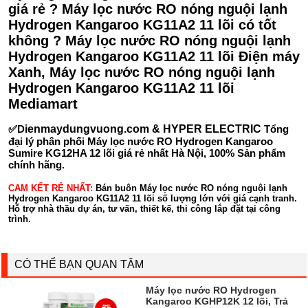
giá rẻ ? Máy lọc nước RO nóng nguội lạnh
Hydrogen Kangaroo KG11A2 11 lõi có tốt
không ? Máy lọc nước RO nóng nguội lạnh
Hydrogen Kangaroo KG11A2 11 lõi Điện máy
Xanh, Máy lọc nước RO nóng nguội lạnh
Hydrogen Kangaroo KG11A2 11 lõi
Mediamart
✅D
ienmaydungvuong.com & HYPER ELECTRIC
Tổng
đại lý phân phối Máy lọc nước RO Hydrogen Kangaroo
Sumire KG12HA 12 lõi giá rẻ nhất Hà Nội, 100% Sản phẩm
chính hãng.
CAM KẾT RẺ NHẤT:
Bán buôn Máy lọc nước RO nóng nguội lạnh
Hydrogen Kangaroo KG11A2 11 lõi số lượng lớn với giá cạnh tranh.
Hỗ trợ nhà thầu dự án, tư vấn, thiết kế, thi công lắp đặt tại công
trình.
CÓ THỂ BẠN QUAN TÂM
Máy lọc nước RO Hydrogen
Kangaroo KGHP12K 12 lõi, Trả