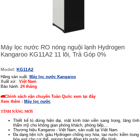
Máy lọc nước RO nóng nguội lạnh Hydrogen
Kangaroo KG11A2 11 lõi, Trả Góp 0%
Model:
KG11A2
Hãng sản xuất:
Máy lọc nước Kangaroo
Xuất xứ:
Việt Nam
Bảo hành:
24 tháng
🚛Chính sách vận chuyển Toàn Quốc xem tại đây
Xem thêm :
Máy lọc nước
TÍNH NĂNG MỚI
Thiết kế tủ đứng hiện đại, mặt kính tràn viền sang trọng, tăng tính
thẩm mỹ cho không gian phòng khách, phòng bếp,...
Thương hiệu Kangaroo - Việt Nam, sản xuất tại Việt Nam.
Đa dạng tiện ích: giàu Hydrogen chống oxy hóa, tạo nước kiềm trung
hòa axit cho cơ thể, ngừng hoạt động khi nước đầy bình,...