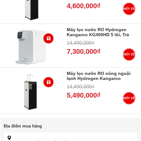
4,600,000₫
MỚI VỀ
Máy lọc nước RO Hydrogen
Kangaroo KG400HD 5 lõi, Trả
Góp 0%
14,490,000₫
7,300,000₫
MỚI VỀ
Máy lọc nước RO nóng nguội
lạnh Hydrogen Kangaroo
KG11A2 11 lõi, Trả Góp 0%
14,490,000₫
5,490,000₫
MỚI VỀ
Địa điểm mua hàng