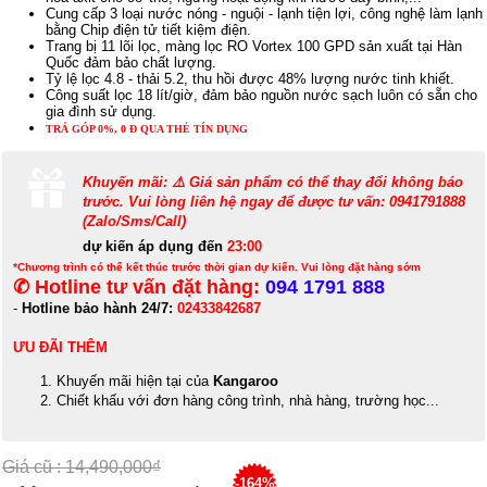
Cung cấp 3 loại nước nóng - nguội - lạnh tiện lợi, công nghệ làm lạnh
bằng Chip điện tử tiết kiệm điện.
Trang bị 11 lõi lọc, màng lọc RO Vortex 100 GPD sản xuất tại Hàn
Quốc đảm bảo chất lượng.
Tỷ lệ lọc 4.8 - thải 5.2, thu hồi được 48% lượng nước tinh khiết.
Công suất lọc 18 lít/giờ, đảm bảo nguồn nước sạch luôn có sẵn cho
gia đình sử dụng.
TRẢ GÓP 0%, 0 Đ QUA THẺ TÍN DỤNG
Khuyến mãi: ⚠️ Giá sản phẩm có thể thay đổi không báo
trước. Vui lòng liên hệ ngay để được tư vấn: 0941791888
(Zalo/Sms/Call)
dự kiến áp dụng đến
23:00
*Chương trình có thể kết thúc trước thời gian dự kiến. Vui lòng đặt hàng sớm
✆ Hotline tư vấn đặt hàng:
094 1791 888
-
Hotline bảo hành 24/7:
02433842687
ƯU ĐÃI THÊM
Khuyến mãi hiện tại của
Kangaroo
Chiết khấu với đơn hàng công trình, nhà hàng, trường học...
Giá cũ : 14,490,000₫
-164%