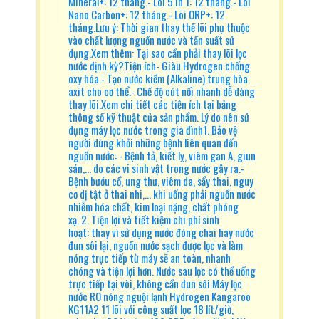
Mineral+: 12 tháng.- Lõi 5 in 1: 12 tháng.- Lõi
Nano Carbon+: 12 tháng.- Lõi ORP+: 12
tháng.Lưu ý: Thời gian thay thế lõi phụ thuộc
vào chất lượng nguồn nước và tần suất sử
dụng.Xem thêm: Tại sao cần phải thay lõi lọc
nước định kỳ?Tiện ích- Giàu Hydrogen chống
oxy hóa.- Tạo nước kiềm (Alkaline) trung hòa
axit cho cơ thể.- Chế độ cút nối nhanh dễ dàng
thay lõi.Xem chi tiết các tiện ích tại bảng
thông số kỹ thuật của sản phẩm. Lý do nên sử
dụng máy lọc nước trong gia đình1. Bảo vệ
người dùng khỏi những bệnh liên quan đến
nguồn nước: - Bệnh tả, kiết lỵ, viêm gan A, giun
sán,... do các vi sinh vật trong nước gây ra.-
Bệnh bướu cổ, ung thư, viêm da, sẩy thai, nguy
cơ dị tật ở thai nhi,... khi uống phải nguồn nước
nhiễm hóa chất, kim loại nặng, chất phóng
xạ. 2. Tiện lợi và tiết kiệm chi phí sinh
hoạt: thay vì sử dụng nước đóng chai hay nước
đun sôi lại, nguồn nước sạch được lọc và làm
nóng trực tiếp từ máy sẽ an toàn, nhanh
chóng và tiện lợi hơn. Nước sau lọc có thể uống
trực tiếp tại vòi, không cần đun sôi.Máy lọc
nước RO nóng nguội lạnh Hydrogen Kangaroo
KG11A2 11 lõi với công suất lọc 18 lít/giờ,