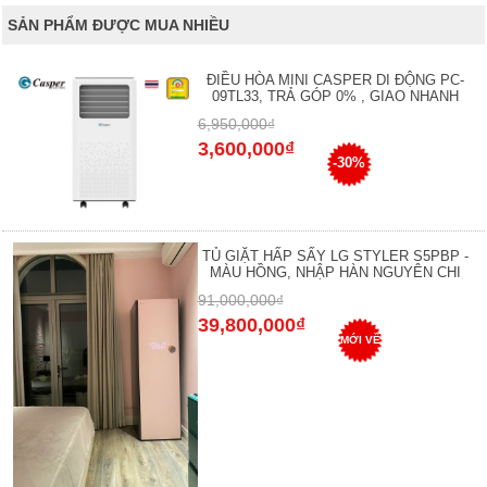
SẢN PHẨM ĐƯỢC MUA NHIỀU
ĐIỀU HÒA MINI CASPER DI ĐỘNG PC-
09TL33, TRẢ GÓP 0% , GIAO NHANH
6,950,000₫
3,600,000₫
-30%
TỦ GIẶT HẤP SẤY LG STYLER S5PBP -
MÀU HỒNG, NHẬP HÀN NGUYÊN CHI
91,000,000₫
39,800,000₫
MỚI VỀ