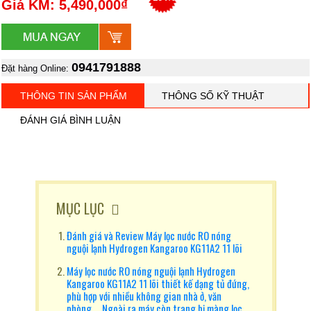
Giá KM: 5,490,000₫
0941791888
Đặt hàng Online:
THÔNG TIN SẢN PHẨM
THÔNG SỐ KỸ THUẬT
ĐÁNH GIÁ BÌNH LUẬN
MỤC LỤC
Đánh giá và Review Máy lọc nước RO nóng
nguội lạnh Hydrogen Kangaroo KG11A2 11 lõi
Máy lọc nước RO nóng nguội lạnh Hydrogen
Kangaroo KG11A2 11 lõi thiết kế dạng tủ đứng,
phù hợp với nhiều không gian nhà ở, văn
phòng,... Ngoài ra máy còn trang bị màng lọc