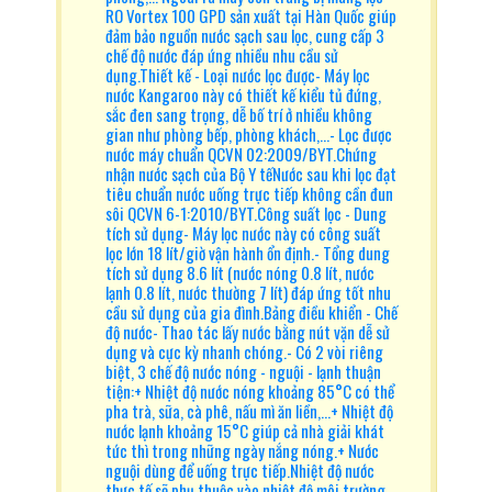
RO Vortex 100 GPD sản xuất tại Hàn Quốc giúp
đảm bảo nguồn nước sạch sau lọc, cung cấp 3
chế độ nước đáp ứng nhiều nhu cầu sử
dụng.Thiết kế - Loại nước lọc được- Máy lọc
nước Kangaroo này có thiết kế kiểu tủ đứng,
sắc đen sang trọng, dễ bố trí ở nhiều không
gian như phòng bếp, phòng khách,...- Lọc được
nước máy chuẩn QCVN 02:2009/BYT.Chứng
nhận nước sạch của Bộ Y tếNước sau khi lọc đạt
tiêu chuẩn nước uống trực tiếp không cần đun
sôi QCVN 6-1:2010/BYT.Công suất lọc - Dung
tích sử dụng- Máy lọc nước này có công suất
lọc lớn 18 lít/giờ vận hành ổn định.- Tổng dung
tích sử dụng 8.6 lít (nước nóng 0.8 lít, nước
lạnh 0.8 lít, nước thường 7 lít) đáp ứng tốt nhu
cầu sử dụng của gia đình.Bảng điều khiển - Chế
độ nước- Thao tác lấy nước bằng nút vặn dễ sử
dụng và cực kỳ nhanh chóng.- Có 2 vòi riêng
biệt, 3 chế độ nước nóng - nguội - lạnh thuận
tiện:+ Nhiệt độ nước nóng khoảng 85°C có thể
pha trà, sữa, cà phê, nấu mì ăn liền,…+ Nhiệt độ
nước lạnh khoảng 15°C giúp cả nhà giải khát
tức thì trong những ngày nắng nóng.+ Nước
nguội dùng để uống trực tiếp.Nhiệt độ nước
thực tế sẽ phụ thuộc vào nhiệt độ môi trường