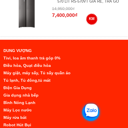
570 LÍT RS-570VT GIÁ RẺ, TRẢ GÓ
14,950,000₫
7,400,000₫
KM
DUNG VƯỢNG
Tivi, loa âm thanh trả góp 0%
Điều hòa, Quạt điều hòa
Máy giặt, máy sấy, Tủ sấy quần áo
Tủ lạnh, Tủ đông,tủ mát
Điện Gia Dụng
Gia dụng nhà bếp
Bình Nóng Lạnh
Máy Lọc nước
Máy rửa bát
Robot Hút Bụi