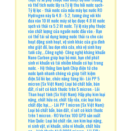
và thể tích nước lấy ra.Tỷ lệ thu hồi nước sạch-
Tỷ lệ lọc - thải nước của mẫu máy lọc nước RO
Hydrogen này là 4.8 - 5.2, tương ứng với khi
đưa vào 10 lít nước máy sẽ lọc được 4.8 lít nước
sạch và thải ra 5.2 lít nước. Tỷ lệ này phụ thuộc
vào chất lượng của nguồn nước đầu vào.- Bạn
có thể tái sử dụng lượng nước thải ra cho các
hoạt động sinh hoạt, vệ sinh khác của gia đình
như giặt đồ, lau dọn nhà cửa, nhà vệ sinh hay
tưới cây,…Công nghệ- Công nghệ kháng khuẩn
Nano Carbon giúp loại bỏ mùi, hạn chế phát
sinh vi khuẩn và tái nhiễm khuẩn có hại trong
nước. - Hệ thống làm lạnh Chip điện tử cho
nước lạnh nhanh chóng và giúp tiết kiệm
điện.Số lõi lọc, chức năng từng lõi- Lõi PP 5
micron (Sx Việt Nam): Loại bỏ chất bẩn, bùn
đất, rỉ sét có kích thước trên 5 micron.- Lõi
Than hoạt tính (Sx Việt Nam): Hấp phụ kim loại
nặng, chất hữu cơ, chất tẩy rửa, các loại hóa
chất độc hại,…- Lõi PP 1 micron (Sx Việt Nam):
Loại bỏ chất bẩn, bùn đất, rỉ sét có kích thước
trên 1 micron.- RO Vortex 100 GPD sản xuất
Hàn Quốc: Loại bỏ chất rắn, ion kim loại nặng,
vi sinh vật, vi khuẩn, siêu vi khuẩn, chất hữu
cơ,... kích thước từ 0.0001 micron.- Lõi FIR+