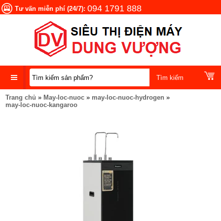
094 1791 888
Tư vấn miễn phí (24/7):
Trang chủ
»
May-loc-nuoc
»
may-loc-nuoc-hydrogen
»
DANH
may-loc-nuoc-kangaroo
MỤC
SẢN
PHẨM