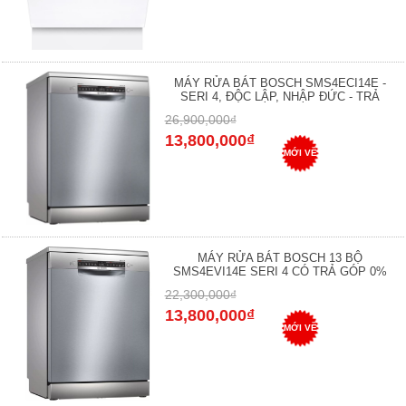
MÁY RỬA BÁT BOSCH SMS4ECI14E -
SERI 4, ĐỘC LẬP, NHẬP ĐỨC - TRẢ
26,900,000₫
13,800,000₫
MỚI VỀ
MÁY RỬA BÁT BOSCH 13 BỘ
SMS4EVI14E SERI 4 CÓ TRẢ GÓP 0%
22,300,000₫
13,800,000₫
MỚI VỀ