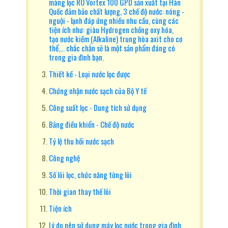
màng lọc RO Vortex 100 GPD sản xuất tại Hàn
Quốc đảm bảo chất lượng, 3 chế độ nước: nóng -
nguội - lạnh đáp ứng nhiều nhu cầu, cùng các
tiện ích như: giàu Hydrogen chống oxy hóa,
tạo nước kiềm (Alkaline) trung hòa axit cho cơ
thể,... chắc chắn sẽ là một sản phẩm đáng có
trong gia đình bạn.
Thiết kế - Loại nước lọc được
Chứng nhận nước sạch của Bộ Y tế
Công suất lọc - Dung tích sử dụng
Bảng điều khiển - Chế độ nước
Tỷ lệ thu hồi nước sạch
Công nghệ
Số lõi lọc, chức năng từng lõi
Thời gian thay thế lõi
Tiện ích
Lý do nên sử dụng máy lọc nước trong gia đình