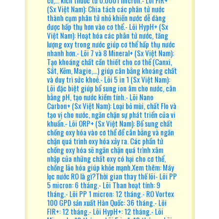
(Sx Việt Nam): Chia tách các phân tử nước
thành cụm phân tử nhỏ khiến nước dễ dàng
được hấp thụ hơn vào cơ thể.- Lõi HypH+ (Sx
Việt Nam): Hoạt hóa các phân tử nước, tăng
lượng oxy trong nước giúp cơ thể hấp thụ nước
nhanh hơn.- Lõi 7 và 8 Mineral+ (Sx Việt Nam):
Tạo khoáng chất cần thiết cho cơ thể (Canxi,
Sắt, Kẽm, Magie,...) giúp cân bằng khoáng chất
và duy trì sức khoẻ.- Lõi 5 in 1 (Sx Việt Nam):
Lõi đặc biệt giúp bổ sung ion âm cho nước, cân
bằng pH, tạo nước kiềm tính.- Lõi Nano
Carbon+ (Sx Việt Nam): Loại bỏ mùi, chất Flo và
tạo vị cho nước, ngăn chặn sự phát triển của vi
khuẩn.- Lõi ORP+ (Sx Việt Nam): Bổ sung chất
chống oxy hóa vào cơ thể để cân bằng và ngăn
chặn quá trình oxy hóa xảy ra. Các phần tử
chống oxy hóa sẽ ngăn chặn quá trình xâm
nhập của những chất oxy có hại cho cơ thể,
chống lão hóa giúp khỏe mạnh.Xem thêm: Máy
lọc nước RO là gì?Thời gian thay thế lõi- Lõi PP
5 micron: 6 tháng.- Lõi Than hoạt tính: 9
tháng.- Lõi PP 1 micron: 12 tháng.- RO Vortex
100 GPD sản xuất Hàn Quốc: 36 tháng.- Lõi
FIR+: 12 tháng.- Lõi HypH+: 12 tháng.- Lõi