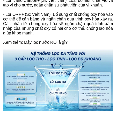
- Lõi Nano Carbon+ (Sx Việt Nam): Loại bỏ mùi, chất Flo và
tạo vị cho nước, ngăn chặn sự phát triển của vi khuẩn.
- Lõi ORP+ (Sx Việt Nam): Bổ sung chất chống oxy hóa vào
cơ thể để cân bằng và ngăn chặn quá trình oxy hóa xảy ra.
Các phần tử chống oxy hóa sẽ ngăn chặn quá trình xâm
nhập của những chất oxy có hại cho cơ thể, chống lão hóa
giúp khỏe mạnh.
Xem thêm: Máy lọc nước RO là gì?