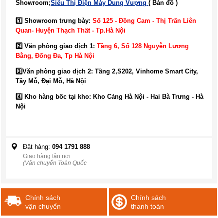
Showroom;
Siêu Thị Điện Máy Dung Vượng
( Bản đồ )
1️⃣ Showroom trưng bày:
Số 125 - Đồng Cam - Thị Trấn Liên
Quan- Huyện Thạch Thất - Tp.Hà Nội
2️⃣ Văn phòng giao dịch 1:
Tầng 6, Số 128 Nguyễn Lương
Bằng, Đống Đa
, Tp Hà Nội
3️⃣
Văn phòng giao dịch 2: Tầng 2,S202, Vinhome Smart City,
Tây Mỗ, Đại Mỗ, Hà Nội
4️⃣ Kho hàng bốc tại kho: Kho Cảng Hà Nội - Hai Bà Trưng - Hà
Nội
Đặt hàng:
094 1791 888
Giao hàng tận nơi
(Vận chuyển Toàn Quốc
Chính sách
Chính sách
vận chuyển
thanh toán