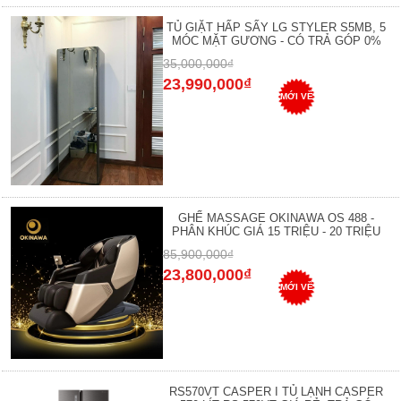
TỦ GIẶT HẤP SẤY LG STYLER S5MB, 5
MÓC MẶT GƯƠNG - CÓ TRẢ GÓP 0%
35,000,000₫
23,990,000₫
MỚI VỀ
GHẾ MASSAGE OKINAWA OS 488 -
PHÂN KHÚC GIÁ 15 TRIỆU - 20 TRIỆU
85,900,000₫
23,800,000₫
MỚI VỀ
RS570VT CASPER I TỦ LẠNH CASPER