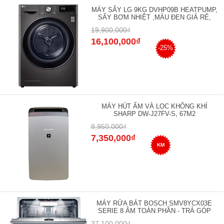
MÁY SẤY LG 9KG DVHP09B HEATPUMP,
SẤY BƠM NHIỆT ,MÀU ĐEN GIÁ RẺ,
19,900,000₫
16,100,000₫
-25%
MÁY HÚT ẨM VÀ LỌC KHÔNG KHÍ
SHARP DW-J27FV-S, 67M2
8,950,000₫
7,350,000₫
KM
MÁY RỬA BÁT BOSCH SMV8YCX03E
SERIE 8 ÂM TOÀN PHẦN - TRẢ GÓP
37,100,000₫