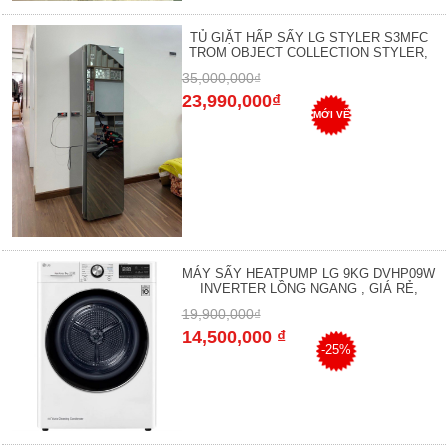
TỦ GIẶT HẤP SẤY LG STYLER S3MFC
TROM OBJECT COLLECTION STYLER,
35,000,000₫
23,990,000₫
MỚI VỀ
MÁY SẤY HEATPUMP LG 9KG DVHP09W
INVERTER LỒNG NGANG , GIÁ RẺ,
19,900,000₫
14,500,000 ₫
-25%