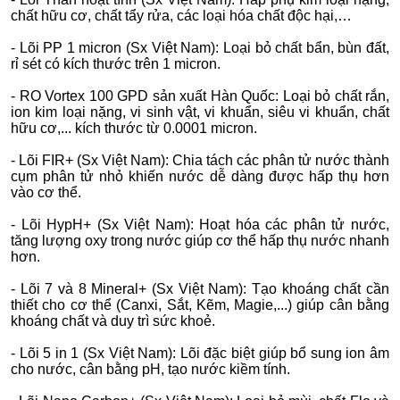
chất hữu cơ, chất tẩy rửa, các loại hóa chất độc hại,…
- Lõi PP 1 micron (Sx Việt Nam): Loại bỏ chất bẩn, bùn đất,
rỉ sét có kích thước trên 1 micron.
- RO Vortex 100 GPD sản xuất Hàn Quốc: Loại bỏ chất rắn,
ion kim loại nặng, vi sinh vật, vi khuẩn, siêu vi khuẩn, chất
hữu cơ,... kích thước từ 0.0001 micron.
- Lõi FIR+ (Sx Việt Nam): Chia tách các phân tử nước thành
cụm phân tử nhỏ khiến nước dễ dàng được hấp thụ hơn
vào cơ thể.
- Lõi HypH+ (Sx Việt Nam): Hoạt hóa các phân tử nước,
tăng lượng oxy trong nước giúp cơ thể hấp thụ nước nhanh
hơn.
- Lõi 7 và 8 Mineral+ (Sx Việt Nam): Tạo khoáng chất cần
thiết cho cơ thể (Canxi, Sắt, Kẽm, Magie,...) giúp cân bằng
khoáng chất và duy trì sức khoẻ.
- Lõi 5 in 1 (Sx Việt Nam): Lõi đặc biệt giúp bổ sung ion âm
cho nước, cân bằng pH, tạo nước kiềm tính.