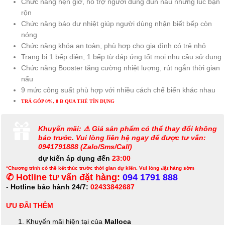
Chức năng hẹn giờ, hỗ trợ người dùng đun nấu những lúc bận
rộn
Chức năng báo dư nhiệt giúp người dùng nhận biết bếp còn
nóng
Chức năng khóa an toàn, phù hợp cho gia đình có trẻ nhỏ
Trang bị 1 bếp điện, 1 bếp từ đáp ứng tốt mọi nhu cầu sử dụng
Chức năng Booster tăng cường nhiệt lượng, rút ngắn thời gian
nấu
9 mức công suất phù hợp với nhiều cách chế biến khác nhau
TRẢ GÓP 0%, 0 Đ QUA THẺ TÍN DỤNG
Khuyến mãi: ⚠️ Giá sản phẩm có thể thay đổi không
báo trước. Vui lòng liên hệ ngay để được tư vấn:
0941791888 (Zalo/Sms/Call)
dự kiến áp dụng đến
23:00
*Chương trình có thể kết thúc trước thời gian dự kiến. Vui lòng đặt hàng sớm
✆ Hotline tư vấn đặt hàng:
094 1791 888
-
Hotline bảo hành 24/7:
02433842687
ƯU ĐÃI THÊM
Khuyến mãi hiện tại của
Malloca