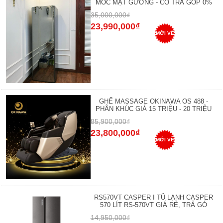
MÓC MẶT GƯƠNG - CÓ TRẢ GÓP 0%
35,000,000₫
23,990,000₫
MỚI VỀ
GHẾ MASSAGE OKINAWA OS 488 -
PHÂN KHÚC GIÁ 15 TRIỆU - 20 TRIỆU
85,900,000₫
23,800,000₫
MỚI VỀ
RS570VT CASPER I TỦ LẠNH CASPER
570 LÍT RS-570VT GIÁ RẺ, TRẢ GÓ
14,950,000₫