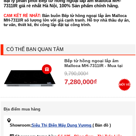
đại lý phân phối Bếp từ hồng ngoại lắp âm Malloca MH-
7311IR giá rẻ nhất Hà Nội, 100% Sản phẩm chính hãng.
CAM KẾT RẺ NHẤT:
Bán buôn Bếp từ hồng ngoại lắp âm Malloca
MH-7311IR số lượng lớn với giá cạnh tranh. Hỗ trợ nhà thầu dự án,
tư vấn, thiết kế, thi công lắp đặt tại công trình.
CÓ THỂ BẠN QUAN TÂM
Bếp từ hồng ngoại lắp âm
Malloca MH-7311IR - Mua tại
điện máy Dung Vượng - Trả
9,790,000₫
góp 0%
7,280,000₫
MỚI VỀ
Địa điểm mua hàng
Showroom;
Siêu Thị Điện Máy Dung Vượng
( Bản đồ )