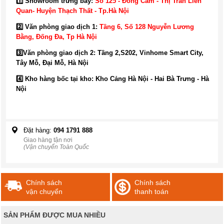
1️⃣ Showroom trưng bày:
Số 125 - Đồng Cam - Thị Trấn Liên
Quan- Huyện Thạch Thất - Tp.Hà Nội
2️⃣ Văn phòng giao dịch 1:
Tầng 6, Số 128 Nguyễn Lương
Bằng, Đống Đa
, Tp Hà Nội
3️⃣
Văn phòng giao dịch 2: Tầng 2,S202, Vinhome Smart City,
Tây Mỗ, Đại Mỗ, Hà Nội
4️⃣ Kho hàng bốc tại kho: Kho Cảng Hà Nội - Hai Bà Trưng - Hà
Nội
Đặt hàng:
094 1791 888
Giao hàng tận nơi
(Vận chuyển Toàn Quốc
Chính sách
Chính sách
vận chuyển
thanh toán
SẢN PHẨM ĐƯỢC MUA NHIỀU