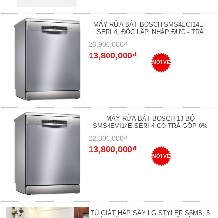
MÁY RỬA BÁT BOSCH SMS4ECI14E -
SERI 4, ĐỘC LẬP, NHẬP ĐỨC - TRẢ
26,900,000₫
13,800,000₫
MỚI VỀ
MÁY RỬA BÁT BOSCH 13 BỘ
SMS4EVI14E SERI 4 CÓ TRẢ GÓP 0%
22,300,000₫
13,800,000₫
MỚI VỀ
TỦ GIẶT HẤP SẤY LG STYLER S5MB, 5