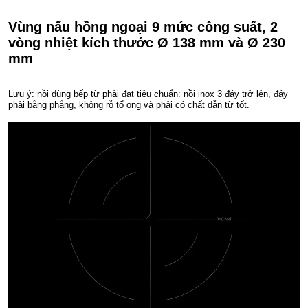
Vùng nấu hồng ngoại 9 mức công suất, 2
vòng nhiệt kích thước Ø 138 mm và Ø 230
mm
Lưu ý: nồi dùng bếp từ phải đạt tiêu chuẩn: nồi inox 3 đáy trở lên, đáy
phải bằng phẳng, không rỗ tổ ong và phải có chất dẫn từ tốt.