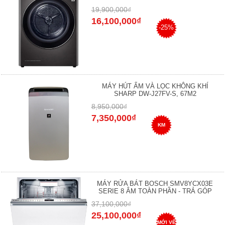
19,900,000₫
16,100,000₫
-25%
MÁY HÚT ẨM VÀ LỌC KHÔNG KHÍ
SHARP DW-J27FV-S, 67M2
8,950,000₫
7,350,000₫
KM
MÁY RỬA BÁT BOSCH SMV8YCX03E
SERIE 8 ÂM TOÀN PHẦN - TRẢ GÓP
37,100,000₫
25,100,000₫
MỚI VỀ