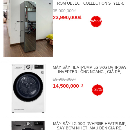
TROM OBJECT COLLECTION STYLER,
35,000,000₫
23,990,000₫
MỚI VỀ
MÁY SẤY HEATPUMP LG 9KG DVHP09W
INVERTER LỒNG NGANG , GIÁ RẺ,
19,900,000₫
14,500,000 ₫
-25%
MÁY SẤY LG 9KG DVHP09B HEATPUMP,
SẤY BƠM NHIỆT ,MÀU ĐEN GIÁ RẺ,