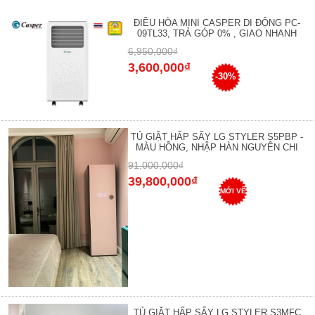
ĐIỀU HÒA MINI CASPER DI ĐỘNG PC-
09TL33, TRẢ GÓP 0% , GIAO NHANH
6,950,000₫
3,600,000₫
-30%
TỦ GIẶT HẤP SẤY LG STYLER S5PBP -
MÀU HỒNG, NHẬP HÀN NGUYÊN CHI
91,000,000₫
39,800,000₫
MỚI VỀ
TỦ GIẶT HẤP SẤY LG STYLER S3MFC