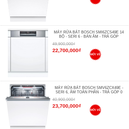
MÁY RỬA BÁT BOSCH SMI6ZCS49E 14
BỘ - SERI 6 - BÁN ÂM - TRẢ GÓP
49,900,000₫
22,700,000₫
MỚI VỀ
MÁY RỬA BÁT BOSCH SMV6ZCX49E -
SERI 6, ÂM TOÀN PHẦN - TRẢ GÓP 0
40,900,000₫
23,700,000₫
MỚI VỀ