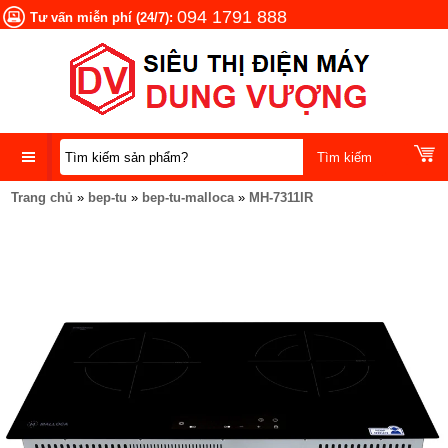
094 1791 888
Tư vấn miễn phí (24/7):
Trang chủ
»
bep-tu
»
bep-tu-malloca
»
MH-7311IR
DANH
MỤC
SẢN
PHẨM