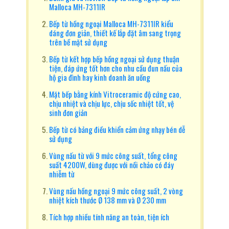
Malloca MH-7311IR
Bếp từ hồng ngoại Malloca MH-7311IR kiểu
dáng đơn giản, thiết kế lắp đặt âm sang trọng
trên bề mặt sử dụng
Bếp từ kết hợp bếp hồng ngoại sử dụng thuận
tiện, đáp ứng tốt hơn cho nhu cầu đun nấu của
hộ gia đình hay kinh doanh ăn uống
Mặt bếp bằng kính Vitroceramic độ cứng cao,
chịu nhiệt và chịu lực, chịu sốc nhiệt tốt, vệ
sinh đơn giản
Bếp từ có bảng điều khiển cảm ứng nhạy bén dễ
sử dụng
Vùng nấu từ với 9 mức công suất, tổng công
suất 4200W, dùng được với nồi chảo có đáy
nhiễm từ
Vùng nấu hồng ngoại 9 mức công suất, 2 vòng
nhiệt kích thước Ø 138 mm và Ø 230 mm
Tích hợp nhiều tính năng an toàn, tiện ích