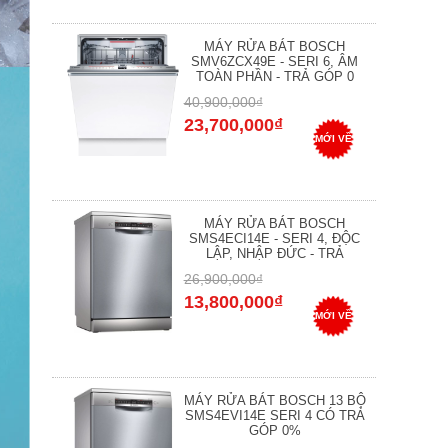
MÁY RỬA BÁT BOSCH
SMV6ZCX49E - SERI 6, ÂM
TOÀN PHẦN - TRẢ GÓP 0
40,900,000₫
23,700,000₫
MỚI VỀ
MÁY RỬA BÁT BOSCH
SMS4ECI14E - SERI 4, ĐỘC
LẬP, NHẬP ĐỨC - TRẢ
26,900,000₫
13,800,000₫
MỚI VỀ
MÁY RỬA BÁT BOSCH 13 BỘ
SMS4EVI14E SERI 4 CÓ TRẢ
GÓP 0%