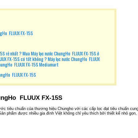
ungHo FLUUX FX-15S
5S rẻ nhất ? Mua Máy lọc nước ChungHo FLUUX FX-15S ở
LUUX FX-15S có tốt không ? Máy lọc nước ChungHo FLUUX
 ChungHo FLUUX FX-15S Mediamart
ungHo FLUUX FX-15S
hungHo FLUUX FX-15S
ớc tiêu chuẩn của thương hiệu Chungho với các cấp lọc đạt tiêu chuẩn cun
ản phẩm được nhiều gia đình Việt không chỉ yêu thích bởi thiết kế nhỏ gọn, 