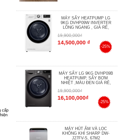
MÁY SẤY HEATPUMP LG
9KG DVHP09W INVERTER
LỒNG NGANG , GIÁ RẺ,
19,900,000₫
14,500,000 ₫
-25%
MÁY SẤY LG 9KG DVHP09B
HEATPUMP, SẤY BƠM
NHIỆT ,MÀU ĐEN GIÁ RẺ,
19,900,000₫
16,100,000₫
-25%
g cấp
hiện
MÁY HÚT ẨM VÀ LỌC
KHÔNG KHÍ SHARP DW-
J27FV-S, 67M2