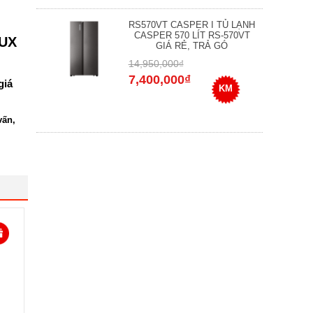
RS570VT CASPER I TỦ LẠNH
CASPER 570 LÍT RS-570VT
UUX
GIÁ RẺ, TRẢ GÓ
14,950,000₫
7,400,000₫
giá
KM
vấn,