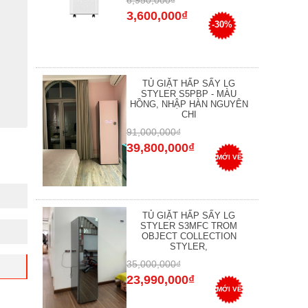
6,950,000₫
3,600,000₫
-30%
TỦ GIẶT HẤP SẤY LG
STYLER S5PBP - MÀU
HỒNG, NHẬP HÀN NGUYÊN
CHI
91,000,000₫
39,800,000₫
MỚI VỀ
TỦ GIẶT HẤP SẤY LG
STYLER S3MFC TROM
OBJECT COLLECTION
STYLER,
35,000,000₫
23,990,000₫
MỚI VỀ