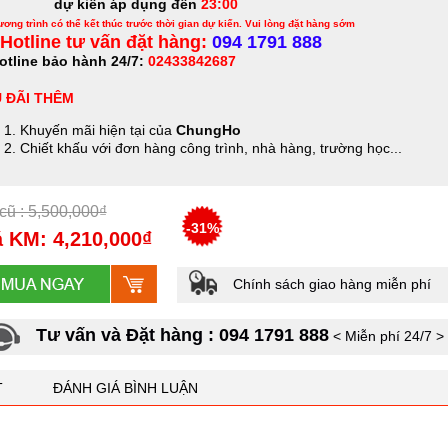
dự kiến áp dụng đến
23:00
ơng trình có thể kết thúc trước thời gian dự kiến. Vui lòng đặt hàng sớm
Hotline tư vấn đặt hàng:
094 1791 888
otline bảo hành 24/7:
02433842687
 ĐÃI THÊM
Khuyến mãi hiện tại của
ChungHo
Chiết khấu với đơn hàng công trình, nhà hàng, trường học...
cũ : 5,500,000₫
-31%
 KM: 4,210,000₫
Chính sách giao hàng miễn phí
Tư vấn và Đặt hàng : 094 1791 888
< Miễn phí 24/7 >
T
ĐÁNH GIÁ BÌNH LUẬN