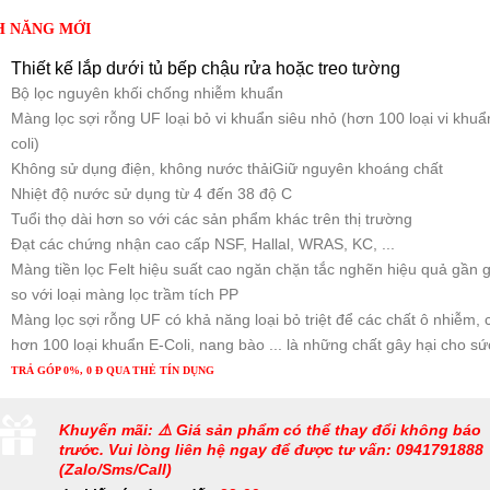
H NĂNG MỚI
Thiết kế lắp dưới tủ bếp chậu rửa hoặc treo tường
Bộ lọc nguyên khối chống nhiễm khuẩn
Màng lọc sợi rỗng UF loại bỏ vi khuẩn siêu nhỏ (hơn 100 loại vi khuẩ
coli)
Không sử dụng điện, không nước thải
Giữ nguyên khoáng chất
Nhiệt độ nước sử dụng từ 4 đến 38 độ C
Tuổi thọ dài hơn so với các sản phẩm khác trên thị trường
Đạt các chứng nhận cao cấp NSF, Hallal, WRAS, KC, ...
Màng tiền lọc Felt hiệu suất cao ngăn chặn tắc nghẽn hiệu quả gần 
so với loại màng lọc trầm tích PP
Màng lọc sợi rỗng UF có khả năng loại bỏ triệt để các chất ô nhiễm, ch
hơn 100 loại khuẩn E-Coli, nang bào ... là những chất gây hại cho sứ
TRẢ GÓP 0%, 0 Đ QUA THẺ TÍN DỤNG
Khuyến mãi: ⚠️ Giá sản phẩm có thể thay đổi không báo
trước. Vui lòng liên hệ ngay để được tư vấn: 0941791888
(Zalo/Sms/Call)