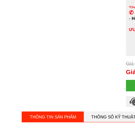
*Chư
✆ 
-
H
ƯU
Giá 
Giá
THÔNG TIN SẢN PHẨM
THÔNG SỐ KỸ THUẬ