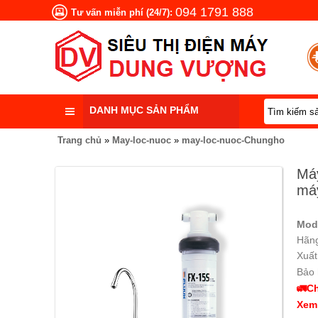
094 1791 888
Tư vấn miễn phí (24/7):
DANH MỤC SẢN PHẨM
Trang chủ
»
May-loc-nuoc
»
may-loc-nuoc-Chungho
Máy
má
Mod
Hãng
Xuất
Bảo 
🚛Ch
Xem