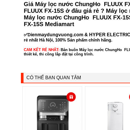
Giá Máy lọc nước ChungHo FLUUX FX
FLUUX FX-15S ở đâu giá rẻ ? Máy lọ
Máy lọc nước ChungHo FLUUX FX-15
FX-15S Mediamart
✅D
ienmaydungvuong.com & HYPER ELECTRI
rẻ nhất Hà Nội, 100% Sản phẩm chính hãng.
CAM KẾT RẺ NHẤT:
Bán buôn Máy lọc nước ChungHo FLUUX 
thiết kế, thi công lắp đặt tại công trình.
CÓ THỂ BẠN QUAN TÂM