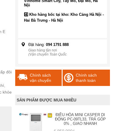
Vinhome Smart City, Tây Mỗ, Đại Mỗ, Hà
Nội
4️⃣ Kho hàng bốc tại kho: Kho Cảng Hà Nội -
Hai Bà Trưng - Hà Nội
n E
Đặt hàng:
094 1791 888
Giao hàng tận nơi
(Vận chuyển Toàn Quốc
gấp đôi
Chính sách
Chính sách
vận chuyển
thanh toán
ì,
c khỏe
SẢN PHẨM ĐƯỢC MUA NHIỀU
ĐIỀU HÒA MINI CASPER DI
ĐỘNG PC-09TL33, TRẢ GÓP
0% , GIAO NHANH