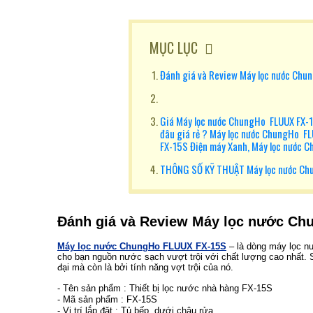
MỤC LỤC
Đánh giá và Review Máy lọc nước Ch
Giá Máy lọc nước ChungHo FLUUX FX-1
đâu giá rẻ ? Máy lọc nước ChungHo F
FX-15S Điện máy Xanh, Máy lọc nước
THÔNG SỐ KỸ THUẬT Máy lọc nước Ch
Đánh giá và Review Máy lọc nước C
Máy lọc nước ChungHo FLUUX FX-15S
– là dòng máy lọc nư
cho bạn nguồn nước sạch vượt trội với chất lượng cao nhất. S
đại mà còn là bởi tính năng vợt trội của nó.
- Tên sản phẩm : Thiết bị lọc nước nhà hàng FX-15S
- Mã sản phẩm : FX-15S
- Vị trí lắp đặt : Tủ bếp, dưới chậu rửa