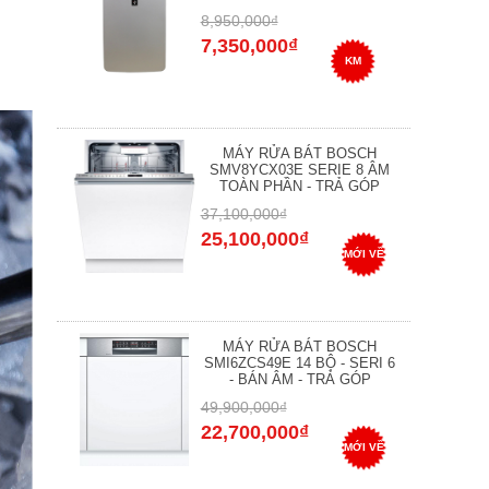
8,950,000₫
7,350,000₫
KM
MÁY RỬA BÁT BOSCH
SMV8YCX03E SERIE 8 ÂM
TOÀN PHẦN - TRẢ GÓP
37,100,000₫
25,100,000₫
MỚI VỀ
MÁY RỬA BÁT BOSCH
SMI6ZCS49E 14 BỘ - SERI 6
- BÁN ÂM - TRẢ GÓP
49,900,000₫
22,700,000₫
MỚI VỀ