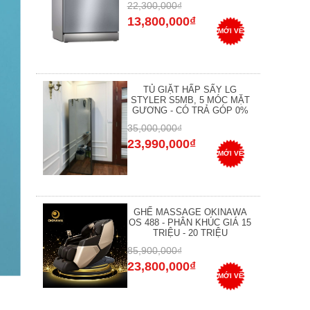
22,300,000₫
13,800,000₫
MỚI VỀ
TỦ GIẶT HẤP SẤY LG
STYLER S5MB, 5 MÓC MẶT
GƯƠNG - CÓ TRẢ GÓP 0%
35,000,000₫
23,990,000₫
MỚI VỀ
GHẾ MASSAGE OKINAWA
OS 488 - PHÂN KHÚC GIÁ 15
TRIỆU - 20 TRIỆU
85,900,000₫
23,800,000₫
MỚI VỀ