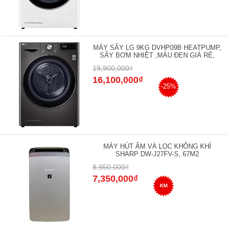
MÁY SẤY LG 9KG DVHP09B HEATPUMP,
SẤY BƠM NHIỆT ,MÀU ĐEN GIÁ RẺ,
19,900,000₫
16,100,000₫
-25%
MÁY HÚT ẨM VÀ LỌC KHÔNG KHÍ
SHARP DW-J27FV-S, 67M2
8,950,000₫
7,350,000₫
KM