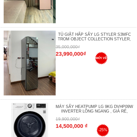
TỦ GIẶT HẤP SẤY LG STYLER S3MFC
TROM OBJECT COLLECTION STYLER,
35,000,000₫
23,990,000₫
MỚI VỀ
MÁY SẤY HEATPUMP LG 9KG DVHP09W
INVERTER LỒNG NGANG , GIÁ RẺ,
19,900,000₫
14,500,000 ₫
-25%