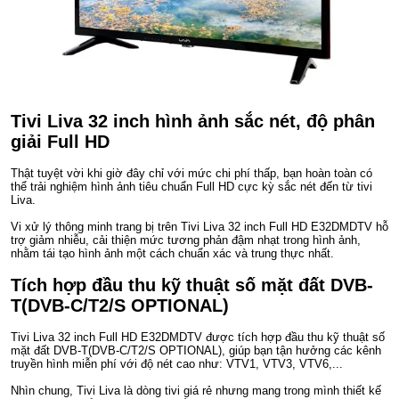
Tivi Liva 32 inch hình ảnh sắc nét, độ phân
giải Full HD
Thật tuyệt vời khi giờ đây chỉ với mức chi phí thấp, bạn hoàn toàn có
thể trải nghiệm hình ảnh tiêu chuẩn Full HD cực kỳ sắc nét đến từ tivi
Liva.
Vi xử lý thông minh trang bị trên Tivi Liva 32 inch Full HD E32DMDTV hỗ
trợ giảm nhiễu, cải thiện mức tương phản đậm nhạt trong hình ảnh,
nhằm tái tạo hình ảnh một cách chuẩn xác và trung thực nhất.
Tích hợp đầu thu kỹ thuật số mặt đất DVB-
T(DVB-C/T2/S OPTIONAL)
Tivi Liva 32 inch Full HD E32DMDTV được tích hợp đầu thu kỹ thuật số
mặt đất DVB-T(DVB-C/T2/S OPTIONAL), giúp bạn tận hưởng các kênh
truyền hình miễn phí với độ nét cao như: VTV1, VTV3, VTV6,...
Nhìn chung, Tivi Liva là dòng tivi giá rẻ nhưng mang trong mình thiết kế