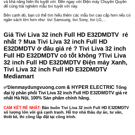
và khả năng hiển thị tuyệt vời. Đến ngay với Điện máy Chuyên Quyên
để cùng trải nghiệm mẫu tivi tuyệt vời này.
Bên cạnh đó, bạn có thể tìm hiểu thêm các mẫu tivi cao cấp hơn nếu có
ngân sách lớn hơn như: tivi Samsung, tivi Sony, tivi LG,...
Giá Tivi Liva 32 inch Full HD E32DMDTV rẻ
nhất ? Mua Tivi Liva 32 inch Full HD
E32DMDTV ở đâu giá rẻ ? Tivi Liva 32 inch
Full HD E32DMDTV có tốt không ?Tivi Liva
32 inch Full HD E32DMDTV Điện máy Xanh,
Tivi Liva 32 inch Full HD E32DMDTV
Mediamart
✅D
ienmaydungvuong.com & HYPER ELECTRIC
Tổng
đại lý phân phối Tivi Liva 32 inch Full HD E32DMDTV giá rẻ
nhất Hà Nội, 100% Sản phẩm chính hãng.
CAM KẾT RẺ NHẤT:
Bán buôn Tivi Liva 32 inch Full HD E32DMDTV
số lượng lớn với giá cạnh tranh. Hỗ trợ nhà thầu dự án, tư vấn,
thiết kế, thi công lắp đặt tại công trình.