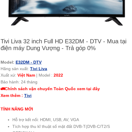
Tivi Liva 32 inch Full HD E32DM - DTV - Mua tại
điện máy Dung Vượng - Trả góp 0%
Model:
E32DM - DTV
Hãng sản xuất:
Tivi Liva
Xuất xứ:
Việt Nam
|
Model :
2022
Bảo hành: 24 tháng
🚛Chính sách vận chuyển Toàn Quốc xem tại đây
Xem thêm :
Tivi
TÍNH NĂNG MỚI
Hỗ trợ kết nối: HDMI, USB, AV, VGA
Tích hợp thu kĩ thuật số mặt đất DVB-T(DVB-C/T2/S