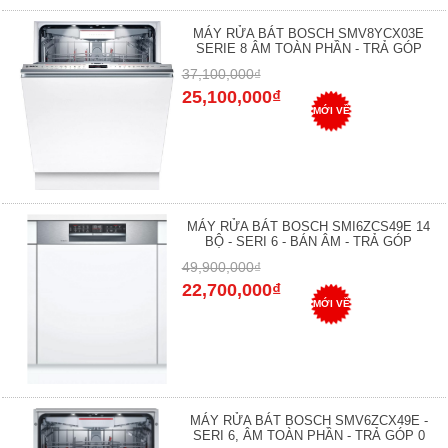
MÁY RỬA BÁT BOSCH SMV8YCX03E
SERIE 8 ÂM TOÀN PHẦN - TRẢ GÓP
37,100,000₫
25,100,000₫
MỚI VỀ
MÁY RỬA BÁT BOSCH SMI6ZCS49E 14
BỘ - SERI 6 - BÁN ÂM - TRẢ GÓP
49,900,000₫
22,700,000₫
MỚI VỀ
MÁY RỬA BÁT BOSCH SMV6ZCX49E -
SERI 6, ÂM TOÀN PHẦN - TRẢ GÓP 0