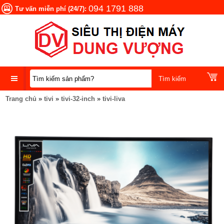
094 1791 888
Tư vấn miễn phí (24/7):
Trang chủ
»
tivi
»
tivi-32-inch
»
tivi-liva
DANH
MỤC
SẢN
PHẨM