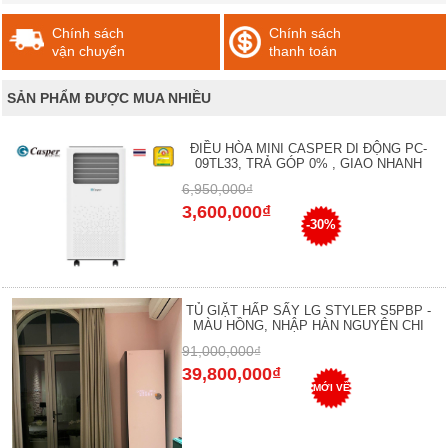
Chính sách
Chính sách
vận chuyển
thanh toán
SẢN PHẨM ĐƯỢC MUA NHIỀU
ĐIỀU HÒA MINI CASPER DI ĐỘNG PC-
09TL33, TRẢ GÓP 0% , GIAO NHANH
6,950,000₫
3,600,000₫
-30%
TỦ GIẶT HẤP SẤY LG STYLER S5PBP -
MÀU HỒNG, NHẬP HÀN NGUYÊN CHI
91,000,000₫
39,800,000₫
MỚI VỀ