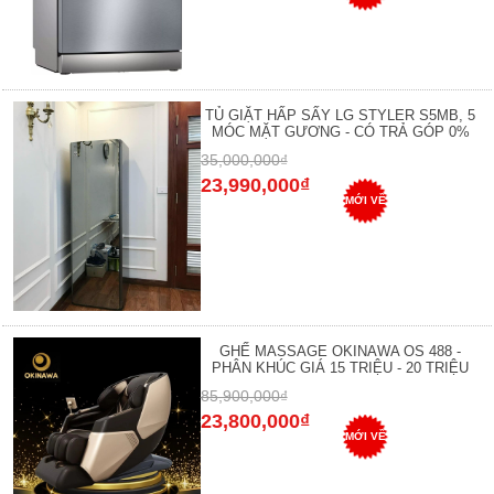
TỦ GIẶT HẤP SẤY LG STYLER S5MB, 5
MÓC MẶT GƯƠNG - CÓ TRẢ GÓP 0%
35,000,000₫
23,990,000₫
MỚI VỀ
GHẾ MASSAGE OKINAWA OS 488 -
PHÂN KHÚC GIÁ 15 TRIỆU - 20 TRIỆU
85,900,000₫
23,800,000₫
MỚI VỀ