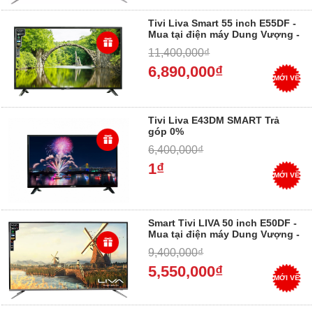
Tivi Liva Smart 55 inch E55DF -
Mua tại điện máy Dung Vượng -
Trả góp 0%
11,400,000₫
6,890,000₫
MỚI VỀ
Tivi Liva E43DM SMART Trả
góp 0%
6,400,000₫
1₫
MỚI VỀ
Smart Tivi LIVA 50 inch E50DF -
Mua tại điện máy Dung Vượng -
Trả góp 0%
9,400,000₫
5,550,000₫
MỚI VỀ