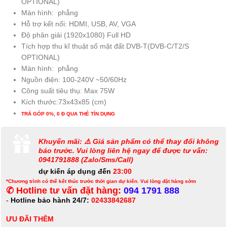
OPTIONAL)
Màn hình: phẳng
Hỗ trợ kết nối: HDMI, USB, AV, VGA
Độ phân giải (1920x1080) Full HD
Tích hợp thu kĩ thuật số mặt đất DVB-T(DVB-C/T2/S
OPTIONAL)
Màn hình: phẳng
Nguồn điện: 100-240V ~50/60Hz
Công suất tiêu thụ: Max 75W
Kích thước:73x43x85 (cm)
TRẢ GÓP 0%, 0 Đ QUA THẺ TÍN DỤNG
Khuyến mãi: ⚠️ Giá sản phẩm có thể thay đổi không
báo trước. Vui lòng liên hệ ngay để được tư vấn:
0941791888 (Zalo/Sms/Call)
dự kiến áp dụng đến
23:00
*Chương trình có thể kết thúc trước thời gian dự kiến. Vui lòng đặt hàng sớm
✆ Hotline tư vấn đặt hàng:
094 1791 888
-
Hotline bảo hành 24/7:
02433842687
ƯU ĐÃI THÊM