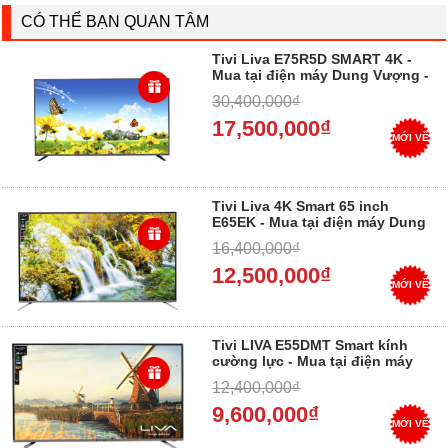
CÓ THỂ BẠN QUAN TÂM
Tivi Liva E75R5D SMART 4K -
Mua tại điện máy Dung Vượng -
Trả góp 0%
30,400,000₫
17,500,000₫
MỚI VỀ
Tivi Liva 4K Smart 65 inch
E65EK - Mua tại điện máy Dung
Vượng - Trả góp 0%
16,400,000₫
12,500,000₫
MỚI VỀ
Tivi LIVA E55DMT Smart kính
cường lực - Mua tại điện máy
Dung Vượng - Trả góp 0%
12,400,000₫
9,600,000₫
MỚI VỀ