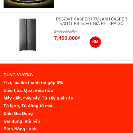
RS570VT CASPER I TỦ LẠNH CASPER
570 LÍT RS-570VT GIÁ RẺ, TRẢ GÓ
14,950,000₫
7,400,000₫
KM
DUNG VƯỢNG
Tivi, loa âm thanh trả góp 0%
Điều hòa, Quạt điều hòa
Máy giặt, máy sấy, Tủ sấy quần áo
Tủ lạnh, Tủ đông,tủ mát
Điện Gia Dụng
Gia dụng nhà bếp
Bình Nóng Lạnh