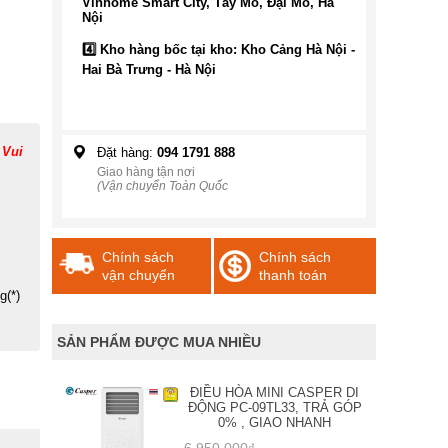
Vinhome Smart City, Tây Mỗ, Đại Mỗ, Hà
Nội
4️⃣ Kho hàng bốc tại kho: Kho Cảng Hà Nội -
Hai Bà Trưng - Hà Nội
 Vui
Đặt hàng:
094 1791 888
Giao hàng tận nơi
(Vận chuyển Toàn Quốc
Chính sách
Chính sách
vận chuyển
thanh toán
g(*)
SẢN PHẨM ĐƯỢC MUA NHIỀU
ĐIỀU HÒA MINI CASPER DI
ĐỘNG PC-09TL33, TRẢ GÓP
0% , GIAO NHANH