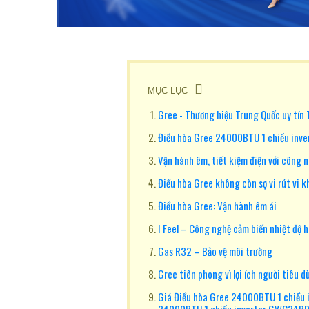
MỤC LỤC
Gree - Thương hiệu Trung Quốc uy tín
Điều hòa Gree 24000BTU 1 chiều inve
Vận hành êm, tiết kiệm điện với công n
Điều hòa Gree không còn sợ vi rút vi k
Điều hòa Gree: Vận hành êm ái
I Feel – Công nghệ cảm biến nhiệt độ h
Gas R32 – Bảo vệ môi trường
Gree tiên phong vì lợi ích người tiêu d
Giá Điều hòa Gree 24000BTU 1 chiều