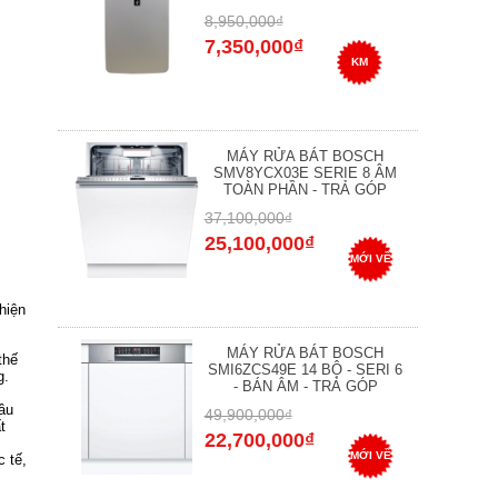
8,950,000₫
7,350,000₫
KM
MÁY RỬA BÁT BOSCH
SMV8YCX03E SERIE 8 ÂM
TOÀN PHẦN - TRẢ GÓP
37,100,000₫
25,100,000₫
MỚI VỀ
hiện
MÁY RỬA BÁT BOSCH
thế
SMI6ZCS49E 14 BỘ - SERI 6
g.
- BÁN ÂM - TRẢ GÓP
ầu
49,900,000₫
t
22,700,000₫
MỚI VỀ
 tế,