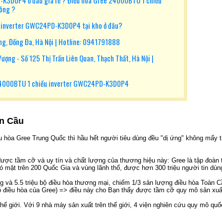
K3D0P4 ở đâu giá rẻ ? Điều hòa Gree 24000BTU 1 chiều
hông ?
 inverter GWC24PD-K3D0P4 tại kho ở đâu?
g, Đống Đa, Hà Nội | Hotline: 0941791888
ợng - Số 125 Thị Trấn Liên Quan, Thạch Thất, Hà Nội |
24000BTU 1 chiều inverter GWC24PD-K3D0P4
àn Cầu
ều hòa Gree Trung Quốc thì hầu hết người tiêu dùng đều "dị ứng" không mấy t
 được tầm cỡ và uy tín và chất lượng của thương hiệu này: Gree là tập đoàn 
 mặt trên 200 Quốc Gia và vùng lãnh thổ, được hơn 300 triệu người tin dùn
ng và 5.5 triệu bộ điều hòa thương mại, chiếm 1/3 sản lượng điều hòa Toàn C
 bộ điều hòa của Gree) => điều này cho Bạn thấy được tầm cỡ quy mô sản xuấ
ế giới. Với 9 nhà máy sản xuất trên thế giới, 4 viện nghiên cứu quy mô quốc