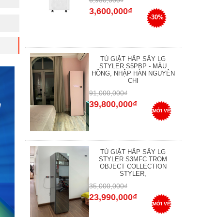
6,950,000₫
3,600,000₫
-30%
TỦ GIẶT HẤP SẤY LG
STYLER S5PBP - MÀU
HỒNG, NHẬP HÀN NGUYÊN
CHI
91,000,000₫
39,800,000₫
MỚI VỀ
TỦ GIẶT HẤP SẤY LG
STYLER S3MFC TROM
OBJECT COLLECTION
STYLER,
35,000,000₫
23,990,000₫
MỚI VỀ