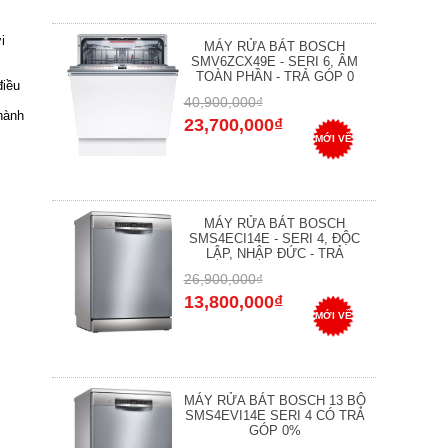
i
MÁY RỬA BÁT BOSCH
SMV6ZCX49E - SERI 6, ÂM
TOÀN PHẦN - TRẢ GÓP 0
điều
40,900,000₫
hành
23,700,000₫
MỚI VỀ
MÁY RỬA BÁT BOSCH
SMS4ECI14E - SERI 4, ĐỘC
LẬP, NHẬP ĐỨC - TRẢ
26,900,000₫
13,800,000₫
MỚI VỀ
MÁY RỬA BÁT BOSCH 13 BỘ
SMS4EVI14E SERI 4 CÓ TRẢ
GÓP 0%