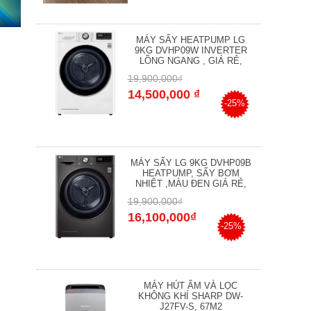
MÁY SẤY HEATPUMP LG
9KG DVHP09W INVERTER
LỒNG NGANG , GIÁ RẺ,
19,900,000₫
14,500,000 ₫
-25%
MÁY SẤY LG 9KG DVHP09B
HEATPUMP, SẤY BƠM
NHIỆT ,MÀU ĐEN GIÁ RẺ,
19,900,000₫
16,100,000₫
-25%
MÁY HÚT ẨM VÀ LỌC
KHÔNG KHÍ SHARP DW-
J27FV-S, 67M2