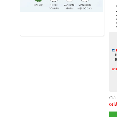
☎️
-
H
-
E
ƯU
Giá 
Gi