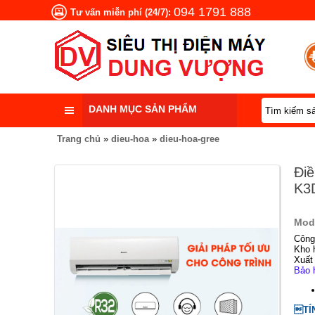
094 1791 888
Tư vấn miễn phí (24/7):
DANH MỤC SẢN PHẨM
Trang chủ
»
dieu-hoa
»
dieu-hoa-gree
Điề
K3D
Mod
Công
Kho 
Xuất
Bảo 
TÍ