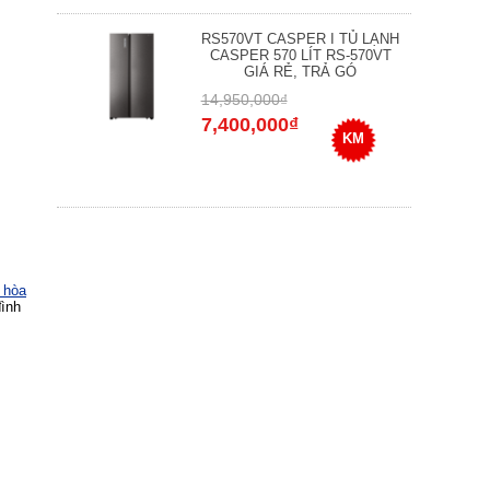
RS570VT CASPER I TỦ LẠNH
CASPER 570 LÍT RS-570VT
GIÁ RẺ, TRẢ GÓ
14,950,000₫
7,400,000₫
KM
 hòa
đình