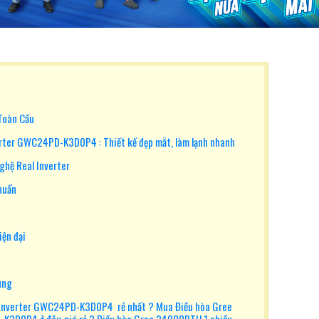
 Toàn Cầu
rter GWC24PD-K3D0P4 : Thiết kế đẹp mắt, làm lạnh nhanh
ghệ Real Inverter
huẩn
iện đại
ùng
 inverter GWC24PD-K3D0P4 rẻ nhất ? Mua Điều hòa Gree