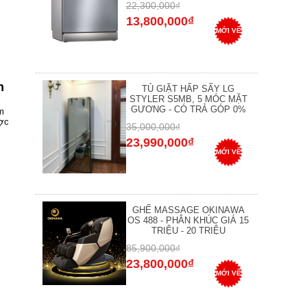
22,300,000₫
13,800,000₫
MỚI VỀ
h
TỦ GIẶT HẤP SẤY LG
STYLER S5MB, 5 MÓC MẶT
GƯƠNG - CÓ TRẢ GÓP 0%
m
ược
35,000,000₫
23,990,000₫
MỚI VỀ
GHẾ MASSAGE OKINAWA
OS 488 - PHÂN KHÚC GIÁ 15
TRIỆU - 20 TRIỆU
85,900,000₫
23,800,000₫
MỚI VỀ