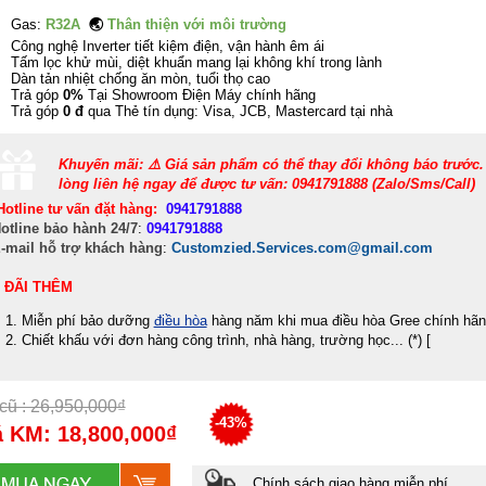
Gas:
R32A
🌏
Thân thiện với môi trường
Công nghệ Inverter tiết kiệm điện, vận hành êm ái
Tấm lọc khử mùi, diệt khuẩn mang lại không khí trong lành
Dàn tản nhiệt chống ăn mòn, tuổi thọ cao
Trả góp
0%
Tại Showroom Điện Máy chính hãng
Trả góp
0 đ
qua Thẻ tín dụng: Visa, JCB, Mastercard tại nhà
Khuyến mãi: ⚠️ Giá sản phẩm có thể thay đổi không báo trước.
lòng liên hệ ngay để được tư vấn: 0941791888 (Zalo/Sms/Call)
Hotline tư vấn đặt hàng:
0941791888
otline bảo hành 24/7
:
0941791888
-mail hỗ trợ khách hàng
:
Customzied.Services.com@gmail.com
 ĐÃI THÊM
Miễn phí bảo dưỡng
điều hòa
hàng năm khi mua điều hòa Gree chính hãn
Chiết khấu với đơn hàng công trình, nhà hàng, trường học... (*)
[
cũ : 26,950,000₫
-43%
á KM: 18,800,000₫
Chính sách giao hàng miễn phí