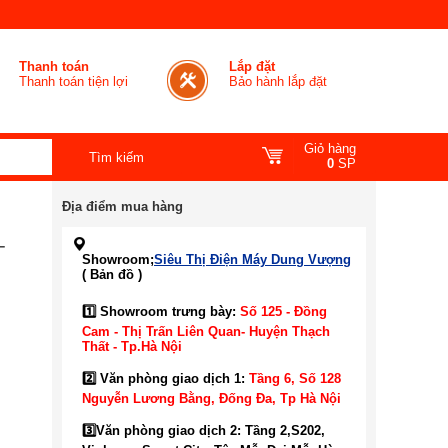
Thanh toán
Lắp đặt
Thanh toán tiện lợi
Bảo hành lắp đặt
Giỏ hàng
0
SP
Địa điểm mua hàng
-
Showroom;
Siêu Thị Điện Máy Dung Vượng
( Bản đồ )
1️⃣ Showroom trưng bày:
Số 125 - Đồng
Cam - Thị Trấn Liên Quan- Huyện Thạch
Thất - Tp.Hà Nội
2️⃣ Văn phòng giao dịch 1:
Tầng 6, Số 128
Nguyễn Lương Bằng, Đống Đa
, Tp Hà Nội
3️⃣
Văn phòng giao dịch 2: Tầng 2,S202,