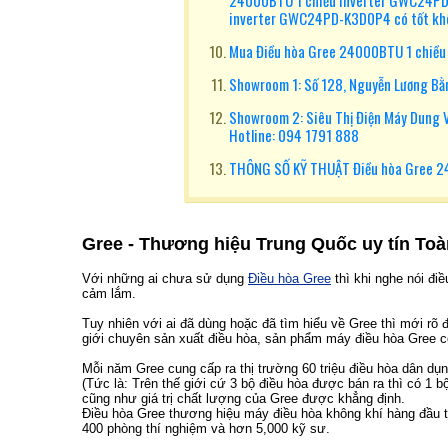
24000BTU 1 chiều inverter GWC24PD-
inverter GWC24PD-K3D0P4 có tốt k
Mua Điều hòa Gree 24000BTU 1 chiều
Showroom 1: Số 128, Nguyễn Lương Bằn
Showroom 2: Siêu Thị Điện Máy Dung Vư
Hotline: 094 1791 888
THÔNG SỐ KỸ THUẬT Điều hòa Gree 
Gree - Thương hiệu Trung Quốc uy tín To
Với những ai chưa sử dụng
Điều hòa Gree
thì khi nghe nói đi
cảm lắm.
Tuy nhiên với ai đã dùng hoặc đã tìm hiểu về Gree thì mới rõ
giới chuyên sản xuất điều hòa, sản phẩm máy điều hòa Gree có
Mỗi năm Gree cung cấp ra thị trường 60 triệu điều hòa dân dụ
(Tức là: Trên thế giới cứ 3 bộ điều hòa được bán ra thì có 1
cũng như giá trị chất lượng của Gree được khẳng định.
Điều hòa Gree thương hiệu máy điều hòa không khí hàng đầu th
400 phòng thí nghiệm và hơn 5,000 kỹ sư.