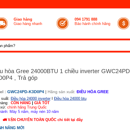
Giao hàng
094 1791 888
Giao hàng nhanh
Bảo hành chính hãng
u hòa Gree 24000BTU 1 chiều inverter GWC24PD
0P4 , Trả góp
el :
GWC24PD-K3D0P4
|
Hãng sản xuất:
ĐIỀU HÒA GREE
 suất:
Điều hòa 24000 inverter
I
Điều hòa 24000 btu
hàng:
CÒN HÀNG
|
GIÁ TỐT
 xứ:
chính hãng Trung Quốc
hành: Máy 5 năm, máy nén 10 năm
🚛
VẬN CHUYỂN TOÀN QUỐC
chi tiết
tại đây
NH NĂNG MỚI