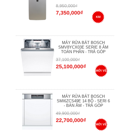
8,950,000₫
7,350,000₫
KM
MÁY RỬA BÁT BOSCH
SMV8YCX03E SERIE 8 ÂM
TOÀN PHẦN - TRẢ GÓP
37,100,000₫
25,100,000₫
MỚI VỀ
MÁY RỬA BÁT BOSCH
SMI6ZCS49E 14 BỘ - SERI 6
- BÁN ÂM - TRẢ GÓP
49,900,000₫
22,700,000₫
MỚI VỀ