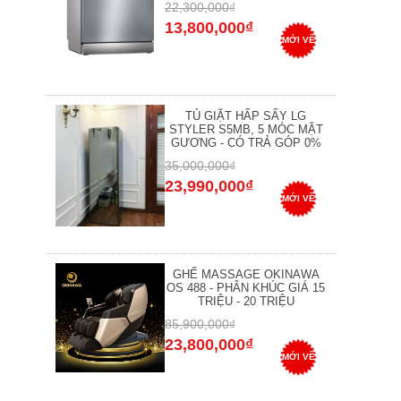
22,300,000₫
13,800,000₫
MỚI VỀ
TỦ GIẶT HẤP SẤY LG
STYLER S5MB, 5 MÓC MẶT
GƯƠNG - CÓ TRẢ GÓP 0%
35,000,000₫
23,990,000₫
MỚI VỀ
GHẾ MASSAGE OKINAWA
OS 488 - PHÂN KHÚC GIÁ 15
TRIỆU - 20 TRIỆU
85,900,000₫
23,800,000₫
MỚI VỀ