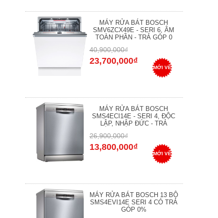
MÁY RỬA BÁT BOSCH
SMV6ZCX49E - SERI 6, ÂM
TOÀN PHẦN - TRẢ GÓP 0
40,900,000₫
23,700,000₫
MỚI VỀ
MÁY RỬA BÁT BOSCH
SMS4ECI14E - SERI 4, ĐỘC
LẬP, NHẬP ĐỨC - TRẢ
26,900,000₫
13,800,000₫
MỚI VỀ
MÁY RỬA BÁT BOSCH 13 BỘ
SMS4EVI14E SERI 4 CÓ TRẢ
GÓP 0%