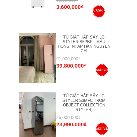
6,950,000₫
3,600,000₫
-30%
TỦ GIẶT HẤP SẤY LG
STYLER S5PBP - MÀU
HỒNG, NHẬP HÀN NGUYÊN
CHI
91,000,000₫
39,800,000₫
MỚI VỀ
TỦ GIẶT HẤP SẤY LG
STYLER S3MFC TROM
OBJECT COLLECTION
STYLER,
35,000,000₫
23,990,000₫
MỚI VỀ