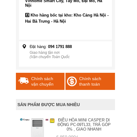
Vinhome Smart City, Tây Mỗ, Đại Mỗ, Hà
Nội
4️⃣ Kho hàng bốc tại kho: Kho Cảng Hà Nội -
Hai Bà Trưng - Hà Nội
Đặt hàng:
094 1791 888
Giao hàng tận nơi
(Vận chuyển Toàn Quốc
Chính sách
Chính sách
vận chuyển
thanh toán
SẢN PHẨM ĐƯỢC MUA NHIỀU
ĐIỀU HÒA MINI CASPER DI
ĐỘNG PC-09TL33, TRẢ GÓP
0% , GIAO NHANH