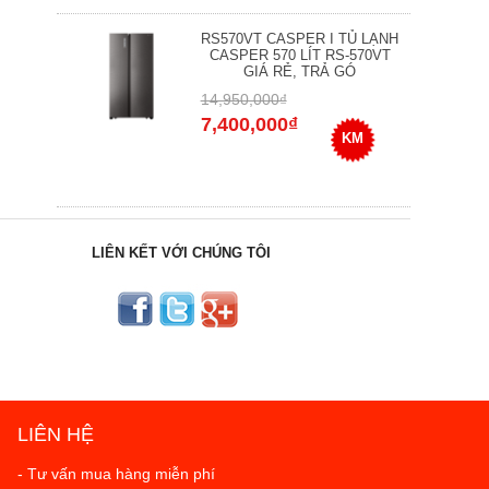
RS570VT CASPER I TỦ LẠNH
CASPER 570 LÍT RS-570VT
GIÁ RẺ, TRẢ GÓ
14,950,000₫
7,400,000₫
KM
LIÊN KẾT VỚI CHÚNG TÔI
LIÊN HỆ
- Tư vấn mua hàng miễn phí