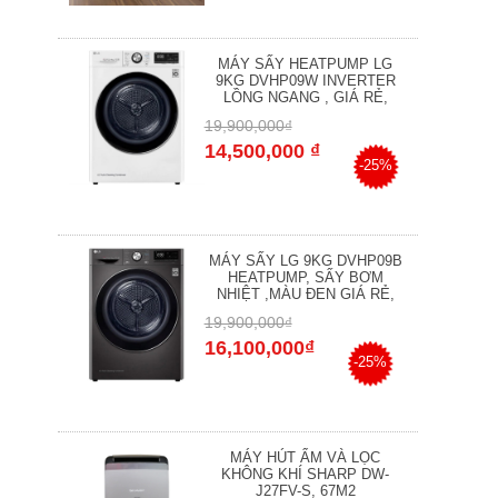
MÁY SẤY HEATPUMP LG
9KG DVHP09W INVERTER
LỒNG NGANG , GIÁ RẺ,
19,900,000₫
14,500,000 ₫
-25%
MÁY SẤY LG 9KG DVHP09B
HEATPUMP, SẤY BƠM
NHIỆT ,MÀU ĐEN GIÁ RẺ,
19,900,000₫
16,100,000₫
-25%
MÁY HÚT ẨM VÀ LỌC
KHÔNG KHÍ SHARP DW-
J27FV-S, 67M2