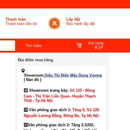
Thanh toán
Lắp đặt
Thanh toán tiện lợi
Bảo hành lắp đặt
Giỏ hàng
0
SP
Địa điểm mua hàng
Showroom;
Siêu Thị Điện Máy Dung Vượng
( Bản đồ )
1️⃣ Showroom trưng bày:
Số 125 - Đồng
Cam - Thị Trấn Liên Quan- Huyện Thạch
Thất - Tp.Hà Nội
2️⃣ Văn phòng giao dịch 1:
Tầng 6, Số 128
Nguyễn Lương Bằng, Đống Đa
, Tp Hà Nội
3️⃣
Văn phòng giao dịch 2: Tầng 2,S202,