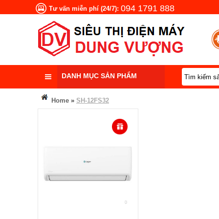
094 1791 888
Tư vấn miễn phí (24/7):
DANH MỤC SẢN PHẨM
Home
»
SH-12FS32