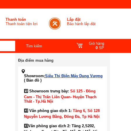
Thanh toán
Lắp đặt
Thanh toán tiện lợi
Bảo hành lắp đặt
Giỏ hàng
0
SP
Địa điểm mua hàng
Showroom;
Siêu Thị Điện Máy Dung Vượng
( Bản đồ )
1️⃣ Showroom trưng bày:
Số 125 - Đồng
Cam - Thị Trấn Liên Quan- Huyện Thạch
Thất - Tp.Hà Nội
2️⃣ Văn phòng giao dịch 1:
Tầng 6, Số 128
Nguyễn Lương Bằng, Đống Đa
, Tp Hà Nội
3️⃣
Văn phòng giao dịch 2: Tầng 2,S202,