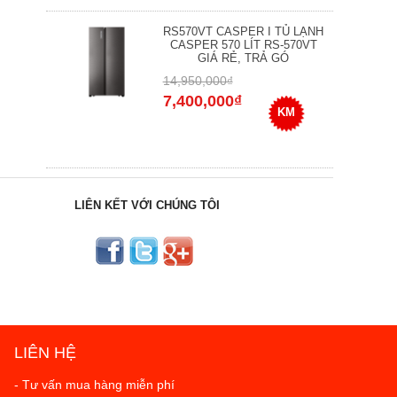
RS570VT CASPER I TỦ LẠNH
CASPER 570 LÍT RS-570VT
GIÁ RẺ, TRẢ GÓ
14,950,000₫
7,400,000₫
KM
LIÊN KẾT VỚI CHÚNG TÔI
LIÊN HỆ
- Tư vấn mua hàng miễn phí