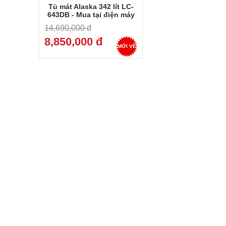
Tủ mát Alaska 342 lít LC-
643DB - Mua tại điện máy
Dung Vượng - Trả góp 0%
14,690,000 đ
8,850,000 đ
MỚI VỀ