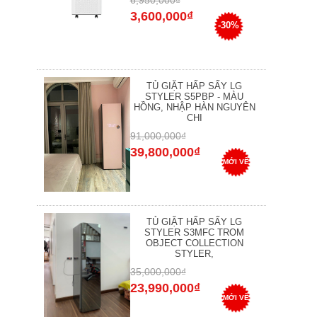
6,950,000₫
3,600,000₫
-30%
TỦ GIẶT HẤP SẤY LG
STYLER S5PBP - MÀU
HỒNG, NHẬP HÀN NGUYÊN
CHI
91,000,000₫
39,800,000₫
MỚI VỀ
TỦ GIẶT HẤP SẤY LG
STYLER S3MFC TROM
OBJECT COLLECTION
STYLER,
35,000,000₫
23,990,000₫
MỚI VỀ