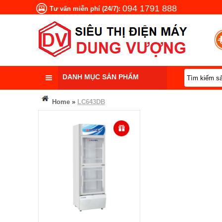
094 1791 888
Tư vấn miễn phí (24/7):
DANH MỤC SẢN PHẨM
Home
»
LC643DB