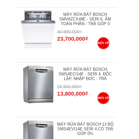
MÁY RỬA BÁT BOSCH
SMV6ZCX49E - SERI 6, ÂM
TOÀN PHẦN - TRẢ GÓP 0
40,900,000₫
23,700,000₫
MỚI VỀ
MÁY RỬA BÁT BOSCH
SMS4ECI14E - SERI 4, ĐỘC
LẬP, NHẬP ĐỨC - TRẢ
26,900,000₫
13,800,000₫
MỚI VỀ
MÁY RỬA BÁT BOSCH 13 BỘ
SMS4EVI14E SERI 4 CÓ TRẢ
GÓP 0%