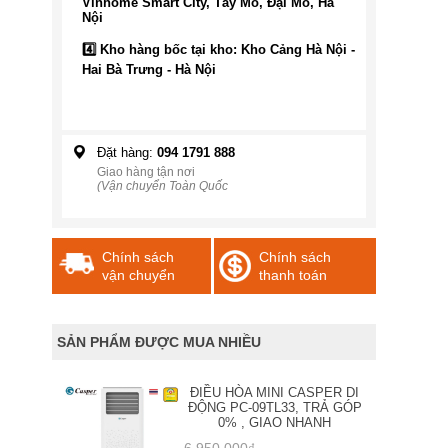
Vinhome Smart City, Tây Mỗ, Đại Mỗ, Hà
Nội
4️⃣ Kho hàng bốc tại kho: Kho Cảng Hà Nội -
Hai Bà Trưng - Hà Nội
Đặt hàng:
094 1791 888
Giao hàng tận nơi
(Vận chuyển Toàn Quốc
Chính sách
Chính sách
vận chuyển
thanh toán
SẢN PHẨM ĐƯỢC MUA NHIỀU
ĐIỀU HÒA MINI CASPER DI
ĐỘNG PC-09TL33, TRẢ GÓP
0% , GIAO NHANH