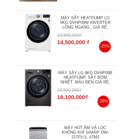
MÁY SẤY HEATPUMP LG
9KG DVHP09W INVERTER
LỒNG NGANG , GIÁ RẺ,
19,900,000₫
14,500,000 ₫
-25%
MÁY SẤY LG 9KG DVHP09B
HEATPUMP, SẤY BƠM
NHIỆT ,MÀU ĐEN GIÁ RẺ,
19,900,000₫
16,100,000₫
-25%
MÁY HÚT ẨM VÀ LỌC
KHÔNG KHÍ SHARP DW-
J27FV-S, 67M2