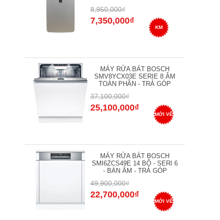
8,950,000₫
7,350,000₫
KM
MÁY RỬA BÁT BOSCH
SMV8YCX03E SERIE 8 ÂM
TOÀN PHẦN - TRẢ GÓP
37,100,000₫
25,100,000₫
MỚI VỀ
MÁY RỬA BÁT BOSCH
SMI6ZCS49E 14 BỘ - SERI 6
- BÁN ÂM - TRẢ GÓP
49,900,000₫
22,700,000₫
MỚI VỀ