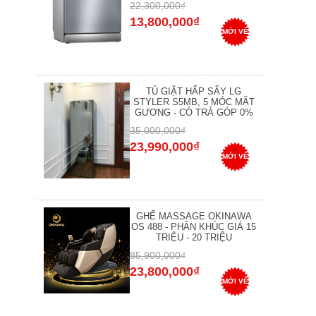
22,300,000₫
13,800,000₫
MỚI VỀ
TỦ GIẶT HẤP SẤY LG
STYLER S5MB, 5 MÓC MẶT
GƯƠNG - CÓ TRẢ GÓP 0%
35,000,000₫
23,990,000₫
MỚI VỀ
GHẾ MASSAGE OKINAWA
OS 488 - PHÂN KHÚC GIÁ 15
TRIỆU - 20 TRIỆU
85,900,000₫
23,800,000₫
MỚI VỀ