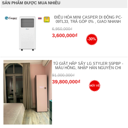
SẢN PHẨM ĐƯỢC MUA NHIỀU
ĐIỀU HÒA MINI CASPER DI ĐỘNG PC-
09TL33, TRẢ GÓP 0% , GIAO NHANH
6,950,000₫
3,600,000₫
-30%
TỦ GIẶT HẤP SẤY LG STYLER S5PBP -
MÀU HỒNG, NHẬP HÀN NGUYÊN CHI
91,000,000₫
39,800,000₫
MỚI VỀ