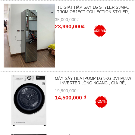
TỦ GIẶT HẤP SẤY LG STYLER S3MFC
TROM OBJECT COLLECTION STYLER,
35,000,000₫
23,990,000₫
MỚI VỀ
MÁY SẤY HEATPUMP LG 9KG DVHP09W
INVERTER LỒNG NGANG , GIÁ RẺ,
19,900,000₫
14,500,000 ₫
-25%