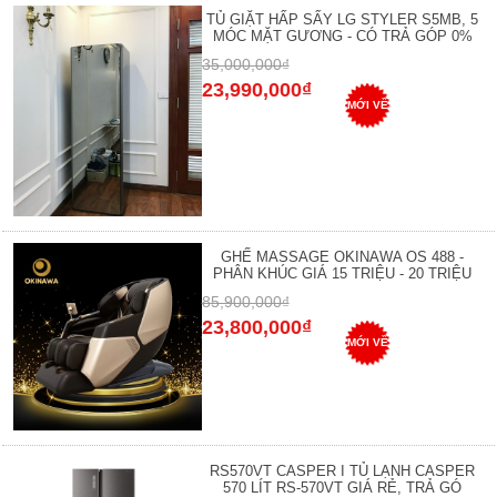
TỦ GIẶT HẤP SẤY LG STYLER S5MB, 5
MÓC MẶT GƯƠNG - CÓ TRẢ GÓP 0%
35,000,000₫
23,990,000₫
MỚI VỀ
GHẾ MASSAGE OKINAWA OS 488 -
PHÂN KHÚC GIÁ 15 TRIỆU - 20 TRIỆU
85,900,000₫
23,800,000₫
MỚI VỀ
RS570VT CASPER I TỦ LẠNH CASPER
570 LÍT RS-570VT GIÁ RẺ, TRẢ GÓ