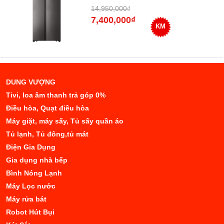
14,950,000₫
7,400,000₫
KM
DUNG VƯỢNG
Tivi, loa âm thanh trả góp 0%
Điều hòa, Quạt điều hòa
Máy giặt, máy sấy, Tủ sấy quần áo
Tủ lạnh, Tủ đông,tủ mát
Điện Gia Dụng
Gia dụng nhà bếp
Bình Nóng Lạnh
Máy Lọc nước
Máy rửa bát
Robot Hút Bụi