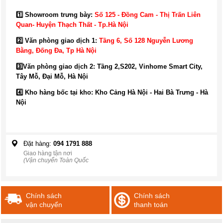
1️⃣ Showroom trưng bày:
Số 125 - Đồng Cam - Thị Trấn Liên
Quan- Huyện Thạch Thất - Tp.Hà Nội
2️⃣ Văn phòng giao dịch 1:
Tầng 6, Số 128 Nguyễn Lương
Bằng, Đống Đa
, Tp Hà Nội
3️⃣
Văn phòng giao dịch 2: Tầng 2,S202, Vinhome Smart City,
Tây Mỗ, Đại Mỗ, Hà Nội
4️⃣ Kho hàng bốc tại kho: Kho Cảng Hà Nội - Hai Bà Trưng - Hà
Nội
Đặt hàng:
094 1791 888
Giao hàng tận nơi
(Vận chuyển Toàn Quốc
Chính sách
Chính sách
vận chuyển
thanh toán