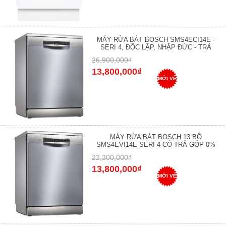
MÁY RỬA BÁT BOSCH SMS4ECI14E -
SERI 4, ĐỘC LẬP, NHẬP ĐỨC - TRẢ
26,900,000₫
13,800,000₫
MỚI VỀ
MÁY RỬA BÁT BOSCH 13 BỘ
SMS4EVI14E SERI 4 CÓ TRẢ GÓP 0%
22,300,000₫
13,800,000₫
MỚI VỀ