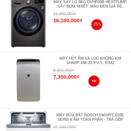
MÁY SẤY LG 9KG DVHP09B HEATPUMP,
SẤY BƠM NHIỆT ,MÀU ĐEN GIÁ RẺ,
19,900,000₫
16,100,000₫
-25%
MÁY HÚT ẨM VÀ LỌC KHÔNG KHÍ
SHARP DW-J27FV-S, 67M2
8,950,000₫
7,350,000₫
KM
MÁY RỬA BÁT BOSCH SMV8YCX03E
SERIE 8 ÂM TOÀN PHẦN - TRẢ GÓP
37,100,000₫