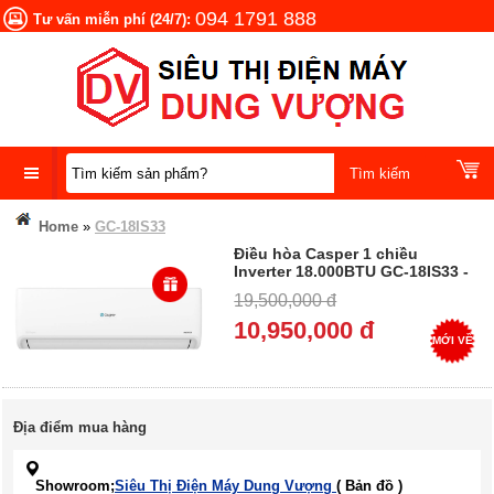
094 1791 888
Tư vấn miễn phí (24/7):
DANH
Home
»
GC-18IS33
MỤC
Điều hòa Casper 1 chiều
SẢN
Inverter 18.000BTU GC-18IS33 -
PHẨM
Trả góp 0%
19,500,000 đ
10,950,000 đ
MỚI VỀ
Địa điểm mua hàng
Showroom;
Siêu Thị Điện Máy Dung Vượng
( Bản đồ )