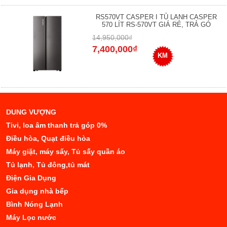
RS570VT CASPER I TỦ LẠNH CASPER
570 LÍT RS-570VT GIÁ RẺ, TRẢ GÓ
14,950,000₫
7,400,000₫
KM
DUNG VƯỢNG
Tivi, loa âm thanh trả góp 0%
Điều hòa, Quạt điều hòa
Máy giặt, máy sấy, Tủ sấy quần áo
Tủ lạnh, Tủ đông,tủ mát
Điện Gia Dụng
Gia dụng nhà bếp
Bình Nóng Lạnh
Máy Lọc nước