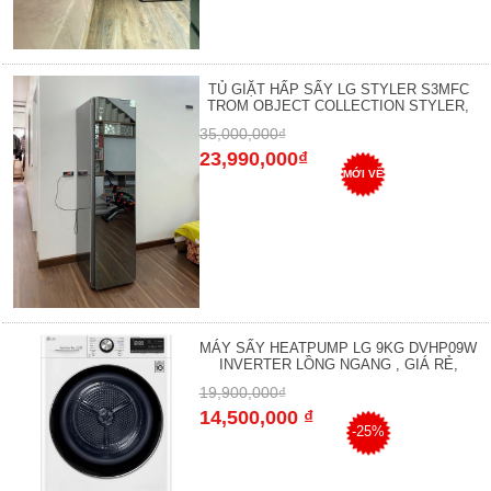
TỦ GIẶT HẤP SẤY LG STYLER S3MFC
TROM OBJECT COLLECTION STYLER,
35,000,000₫
23,990,000₫
MỚI VỀ
MÁY SẤY HEATPUMP LG 9KG DVHP09W
INVERTER LỒNG NGANG , GIÁ RẺ,
19,900,000₫
14,500,000 ₫
-25%