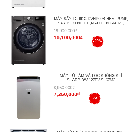
MÁY SẤY LG 9KG DVHP09B HEATPUMP,
SẤY BƠM NHIỆT ,MÀU ĐEN GIÁ RẺ,
19,900,000₫
16,100,000₫
-25%
MÁY HÚT ẨM VÀ LỌC KHÔNG KHÍ
SHARP DW-J27FV-S, 67M2
8,950,000₫
7,350,000₫
KM