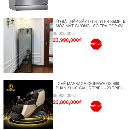
TỦ GIẶT HẤP SẤY LG STYLER S5MB, 5
MÓC MẶT GƯƠNG - CÓ TRẢ GÓP 0%
35,000,000₫
23,990,000₫
MỚI VỀ
GHẾ MASSAGE OKINAWA OS 488 -
PHÂN KHÚC GIÁ 15 TRIỆU - 20 TRIỆU
85,900,000₫
23,800,000₫
MỚI VỀ