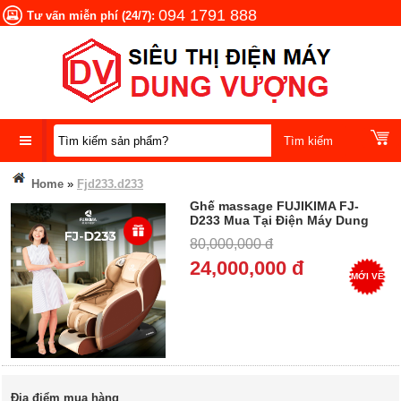
094 1791 888
Tư vấn miễn phí (24/7):
DANH
Home
»
Fjd233.d233
MỤC
Ghế massage FUJIKIMA FJ-
SẢN
D233 Mua Tại Điện Máy Dung
PHẨM
Vượng, Trả góp 0%
80,000,000 đ
24,000,000 đ
MỚI VỀ
Địa điểm mua hàng