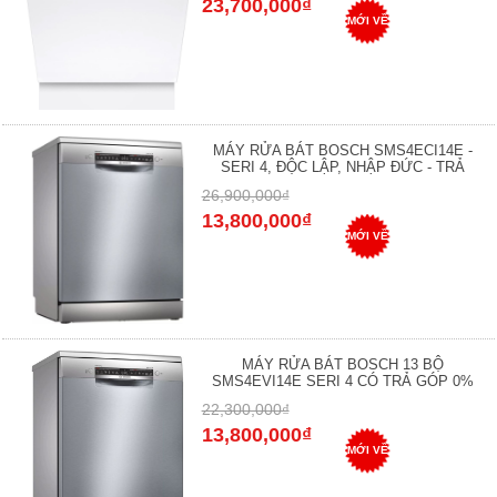
23,700,000₫
MỚI VỀ
MÁY RỬA BÁT BOSCH SMS4ECI14E -
SERI 4, ĐỘC LẬP, NHẬP ĐỨC - TRẢ
26,900,000₫
13,800,000₫
MỚI VỀ
MÁY RỬA BÁT BOSCH 13 BỘ
SMS4EVI14E SERI 4 CÓ TRẢ GÓP 0%
22,300,000₫
13,800,000₫
MỚI VỀ