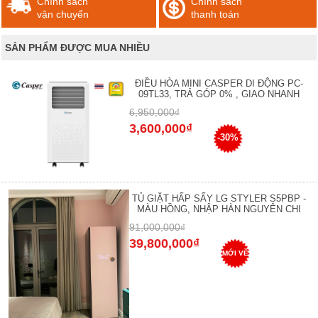
Chính sách
Chính sách
vận chuyển
thanh toán
SẢN PHẨM ĐƯỢC MUA NHIỀU
ĐIỀU HÒA MINI CASPER DI ĐỘNG PC-
09TL33, TRẢ GÓP 0% , GIAO NHANH
6,950,000₫
3,600,000₫
-30%
TỦ GIẶT HẤP SẤY LG STYLER S5PBP -
MÀU HỒNG, NHẬP HÀN NGUYÊN CHI
91,000,000₫
39,800,000₫
MỚI VỀ