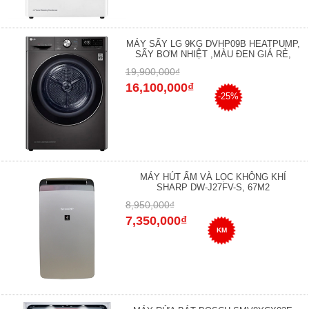
MÁY SẤY LG 9KG DVHP09B HEATPUMP,
SẤY BƠM NHIỆT ,MÀU ĐEN GIÁ RẺ,
19,900,000₫
16,100,000₫
-25%
MÁY HÚT ẨM VÀ LỌC KHÔNG KHÍ
SHARP DW-J27FV-S, 67M2
8,950,000₫
7,350,000₫
KM