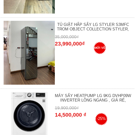
TỦ GIẶT HẤP SẤY LG STYLER S3MFC
TROM OBJECT COLLECTION STYLER,
35,000,000₫
23,990,000₫
MỚI VỀ
MÁY SẤY HEATPUMP LG 9KG DVHP09W
INVERTER LỒNG NGANG , GIÁ RẺ,
19,900,000₫
14,500,000 ₫
-25%