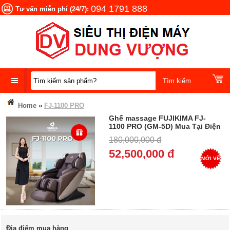
094 1791 888
Tư vấn miễn phí (24/7):
DANH
Home
»
FJ-1100 PRO
MỤC
Ghế massage FUJIKIMA FJ-
SẢN
1100 PRO (GM-5D) Mua Tại Điện
PHẨM
Máy Dung Vượng, Trả góp 0%
180,000,000 đ
52,500,000 đ
MỚI VỀ
Địa điểm mua hàng