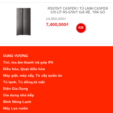
RS570VT CASPER I TỦ LẠNH CASPER
570 LÍT RS-570VT GIÁ RẺ, TRẢ GÓ
14,950,000₫
7,400,000₫
KM
DUNG VƯỢNG
Tivi, loa âm thanh trả góp 0%
Điều hòa, Quạt điều hòa
Máy giặt, máy sấy, Tủ sấy quần áo
Tủ lạnh, Tủ đông,tủ mát
Điện Gia Dụng
Gia dụng nhà bếp
Bình Nóng Lạnh
Máy Lọc nước