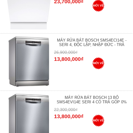
23,700,000₫
MỚI VỀ
MÁY RỬA BÁT BOSCH SMS4ECI14E -
SERI 4, ĐỘC LẬP, NHẬP ĐỨC - TRẢ
26,900,000₫
13,800,000₫
MỚI VỀ
MÁY RỬA BÁT BOSCH 13 BỘ
SMS4EVI14E SERI 4 CÓ TRẢ GÓP 0%
22,300,000₫
13,800,000₫
MỚI VỀ