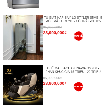
TỦ GIẶT HẤP SẤY LG STYLER S5MB, 5
MÓC MẶT GƯƠNG - CÓ TRẢ GÓP 0%
35,000,000₫
23,990,000₫
MỚI VỀ
GHẾ MASSAGE OKINAWA OS 488 -
PHÂN KHÚC GIÁ 15 TRIỆU - 20 TRIỆU
85,900,000₫
23,800,000₫
MỚI VỀ