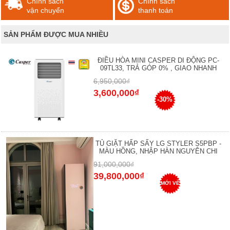
Chính sách
Chính sách
vận chuyển
thanh toán
SẢN PHẨM ĐƯỢC MUA NHIỀU
ĐIỀU HÒA MINI CASPER DI ĐỘNG PC-
09TL33, TRẢ GÓP 0% , GIAO NHANH
6,950,000₫
3,600,000₫
-30%
TỦ GIẶT HẤP SẤY LG STYLER S5PBP -
MÀU HỒNG, NHẬP HÀN NGUYÊN CHI
91,000,000₫
39,800,000₫
MỚI VỀ