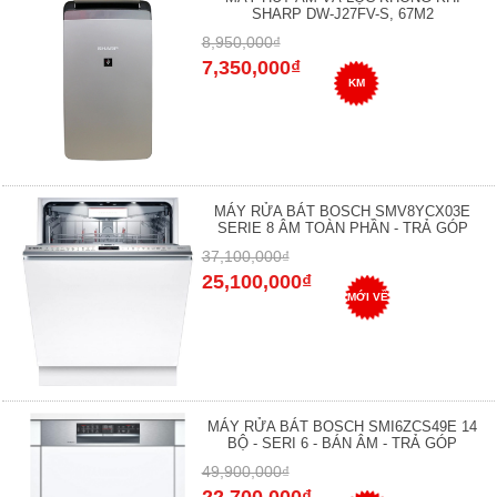
SHARP DW-J27FV-S, 67M2
8,950,000₫
7,350,000₫
KM
MÁY RỬA BÁT BOSCH SMV8YCX03E
SERIE 8 ÂM TOÀN PHẦN - TRẢ GÓP
37,100,000₫
25,100,000₫
MỚI VỀ
MÁY RỬA BÁT BOSCH SMI6ZCS49E 14
BỘ - SERI 6 - BÁN ÂM - TRẢ GÓP
49,900,000₫
22,700,000₫