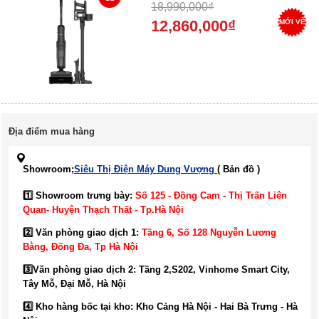
18,990,000₫
Hành 24 Tháng 2026
12,860,000₫
MỚI VỀ
Địa điểm mua hàng
Showroom;
Siêu Thị Điện Máy Dung Vượng
( Bản đồ )
1️⃣ Showroom trưng bày:
Số 125 - Đồng Cam - Thị Trấn Liên
Quan- Huyện Thạch Thất - Tp.Hà Nội
2️⃣ Văn phòng giao dịch 1:
Tầng 6, Số 128 Nguyễn Lương
Bằng, Đống Đa
, Tp Hà Nội
3️⃣
Văn phòng giao dịch 2: Tầng 2,S202, Vinhome Smart City,
Tây Mỗ, Đại Mỗ, Hà Nội
4️⃣ Kho hàng bốc tại kho: Kho Cảng Hà Nội - Hai Bà Trưng - Hà