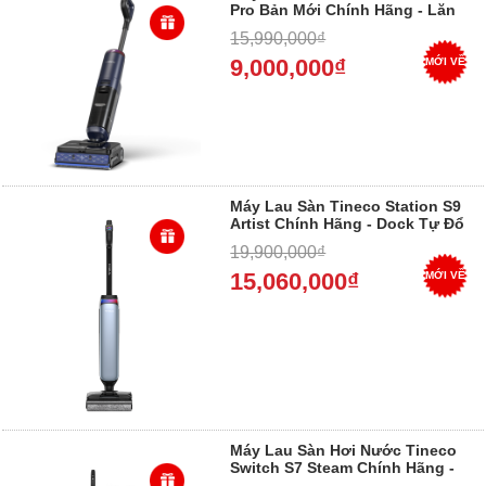
Pro Bản Mới Chính Hãng - Lăn
Sát Cạnh, Tự Sấy, Bảo Hành 24
15,990,000₫
Tháng 2026
9,000,000₫
MỚI VỀ
Máy Lau Sàn Tineco Station S9
Artist Chính Hãng - Dock Tự Đổ
Rác, Tự Vệ Sinh, Bảo Hành 24
19,900,000₫
Tháng 2026
15,060,000₫
MỚI VỀ
Máy Lau Sàn Hơi Nước Tineco
Switch S7 Steam Chính Hãng -
Hút 25.000Pa Mạnh Nhất, Bảo