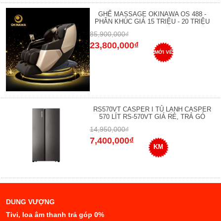
GHẾ MASSAGE OKINAWA OS 488 -
PHÂN KHÚC GIÁ 15 TRIỆU - 20 TRIỆU
85,900,000₫
23,800,000₫
MỚI VỀ
RS570VT CASPER I TỦ LẠNH CASPER
570 LÍT RS-570VT GIÁ RẺ, TRẢ GÓ
14,950,000₫
7,400,000₫
KM
DUNG VƯỢNG
Tivi, loa âm thanh trả góp 0%