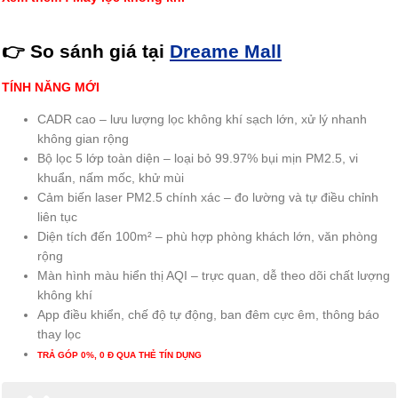
👉
So sánh
giá tại
Dreame Mall
TÍNH NĂNG MỚI
CADR cao – lưu lượng lọc không khí sạch lớn, xử lý nhanh
không gian rộng
Bộ lọc 5 lớp toàn diện – loại bỏ 99.97% bụi mịn PM2.5, vi
khuẩn, nấm mốc, khử mùi
Cảm biến laser PM2.5 chính xác – đo lường và tự điều chỉnh
liên tục
Diện tích đến 100m² – phù hợp phòng khách lớn, văn phòng
rộng
Màn hình màu hiển thị AQI – trực quan, dễ theo dõi chất lượng
không khí
App điều khiển, chế độ tự động, ban đêm cực êm, thông báo
thay lọc
TRẢ GÓP 0%, 0 Đ QUA THẺ TÍN DỤNG