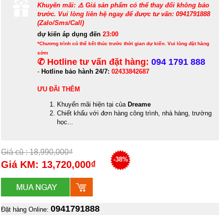
Khuyến mãi: ⚠️ Giá sản phẩm có thể thay đổi không báo
trước. Vui lòng liên hệ ngay để được tư vấn: 0941791888
(Zalo/Sms/Call)
dự kiến áp dụng đến
23:00
*Chương trình có thể kết thúc trước thời gian dự kiến. Vui lòng đặt hàng
sớm
✆ Hotline tư vấn đặt hàng:
094 1791 888
-
Hotline bảo hành 24/7:
02433842687
ƯU ĐÃI THÊM
Khuyến mãi hiện tại của
Dreame
Chiết khấu với đơn hàng công trình, nhà hàng, trường
học...
Giá cũ : 18,990,000₫
-38%
Giá KM: 13,720,000₫
0941791888
Đặt hàng Online: