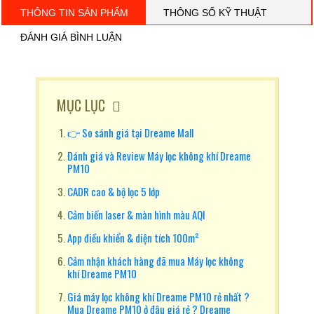
THÔNG TIN SẢN PHẨM
THÔNG SỐ KỸ THUẬT
ĐÁNH GIÁ BÌNH LUẬN
MỤC LỤC
👉 So sánh giá tại Dreame Mall
Đánh giá và Review Máy lọc không khí Dreame
PM10
CADR cao & bộ lọc 5 lớp
Cảm biến laser & màn hình màu AQI
App điều khiển & diện tích 100m²
Cảm nhận khách hàng đã mua Máy lọc không
khí Dreame PM10
Giá máy lọc không khí Dreame PM10 rẻ nhất ?
Mua Dreame PM10 ở đâu giá rẻ ? Dreame