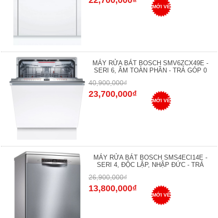
MỚI VỀ
MÁY RỬA BÁT BOSCH SMV6ZCX49E -
SERI 6, ÂM TOÀN PHẦN - TRẢ GÓP 0
40,900,000₫
23,700,000₫
MỚI VỀ
MÁY RỬA BÁT BOSCH SMS4ECI14E -
SERI 4, ĐỘC LẬP, NHẬP ĐỨC - TRẢ
26,900,000₫
13,800,000₫
MỚI VỀ