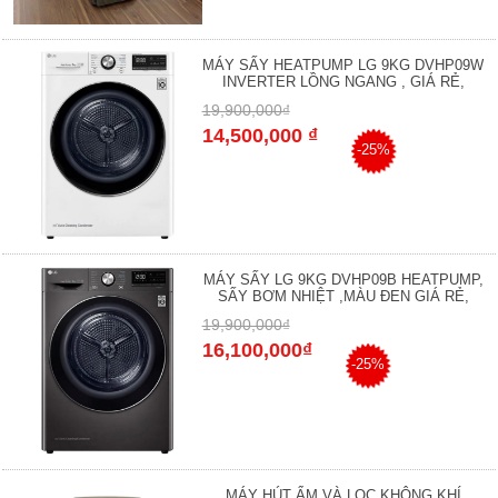
MÁY SẤY HEATPUMP LG 9KG DVHP09W
INVERTER LỒNG NGANG , GIÁ RẺ,
19,900,000₫
14,500,000 ₫
-25%
MÁY SẤY LG 9KG DVHP09B HEATPUMP,
SẤY BƠM NHIỆT ,MÀU ĐEN GIÁ RẺ,
19,900,000₫
16,100,000₫
-25%
MÁY HÚT ẨM VÀ LỌC KHÔNG KHÍ