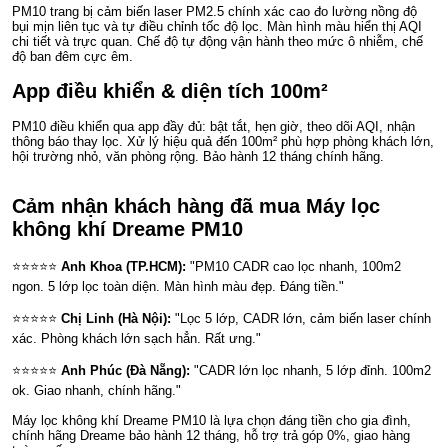
PM10 trang bị cảm biến laser PM2.5 chính xác cao đo lường nồng độ
bụi mịn liên tục và tự điều chỉnh tốc độ lọc. Màn hình màu hiển thị AQI
chi tiết và trực quan. Chế độ tự động vận hành theo mức ô nhiễm, chế
độ ban đêm cực êm.
App điều khiển & diện tích 100m²
PM10 điều khiển qua app đầy đủ: bật tắt, hẹn giờ, theo dõi AQI, nhận
thông báo thay lọc. Xử lý hiệu quả đến 100m² phù hợp phòng khách lớn,
hội trường nhỏ, văn phòng rộng. Bảo hành 12 tháng chính hãng.
Cảm nhận khách hàng đã mua Máy lọc
không khí Dreame PM10
⭐⭐⭐⭐⭐
Anh Khoa (TP.HCM):
"PM10 CADR cao lọc nhanh, 100m2
ngon. 5 lớp lọc toàn diện. Màn hình màu đẹp. Đáng tiền."
⭐⭐⭐⭐⭐
Chị Linh (Hà Nội):
"Lọc 5 lớp, CADR lớn, cảm biến laser chính
xác. Phòng khách lớn sạch hẳn. Rất ưng."
⭐⭐⭐⭐⭐
Anh Phúc (Đà Nẵng):
"CADR lớn lọc nhanh, 5 lớp đỉnh. 100m2
ok. Giao nhanh, chính hãng."
Máy lọc không khí Dreame PM10 là lựa chọn đáng tiền cho gia đình,
chính hãng Dreame bảo hành 12 tháng, hỗ trợ trả góp 0%, giao hàng