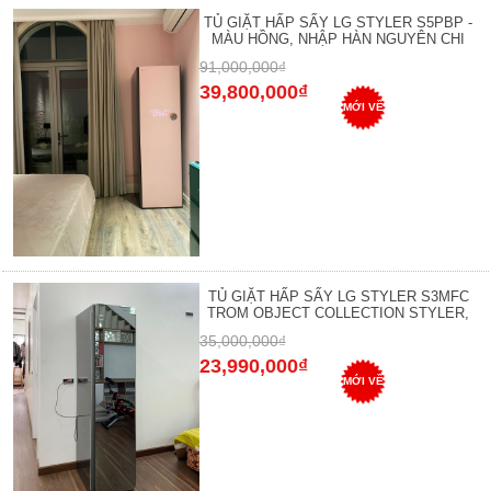
TỦ GIẶT HẤP SẤY LG STYLER S5PBP -
MÀU HỒNG, NHẬP HÀN NGUYÊN CHI
91,000,000₫
39,800,000₫
MỚI VỀ
TỦ GIẶT HẤP SẤY LG STYLER S3MFC
TROM OBJECT COLLECTION STYLER,
35,000,000₫
23,990,000₫
MỚI VỀ