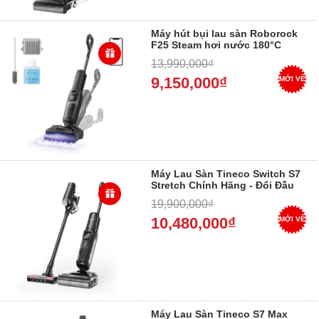
Máy hút bụi lau sàn Roborock
F25 Steam hơi nước 180°C
chính hãng
13,990,000₫
9,150,000₫
MỚI VỀ
Máy Lau Sàn Tineco Switch S7
Stretch Chính Hãng - Đổi Đầu
Hút Thảm, Nằm Sát Sàn, Bảo
19,900,000₫
Hành 24 Tháng 2026
10,480,000₫
MỚI VỀ
Máy Lau Sàn Tineco S7 Max