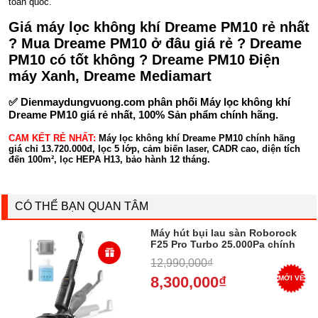
toàn quốc.
Giá máy lọc không khí Dreame PM10 rẻ nhất
? Mua Dreame PM10 ở đâu giá rẻ ? Dreame
PM10 có tốt không ? Dreame PM10 Điện
máy Xanh, Dreame Mediamart
✅
Dienmaydungvuong.com
phân phối Máy lọc không khí
Dreame PM10 giá rẻ nhất, 100% Sản phẩm chính hãng.
CAM KẾT RẺ NHẤT:
Máy lọc không khí Dreame PM10 chính hãng
giá chỉ 13.720.000đ, lọc 5 lớp, cảm biến laser, CADR cao, diện tích
đến 100m², lọc HEPA H13, bảo hành 12 tháng.
CÓ THỂ BẠN QUAN TÂM
Máy hút bụi lau sàn Roborock
F25 Pro Turbo 25.000Pa chính
hãng giá rẻ
12,990,000₫
8,300,000₫
MỚI VỀ