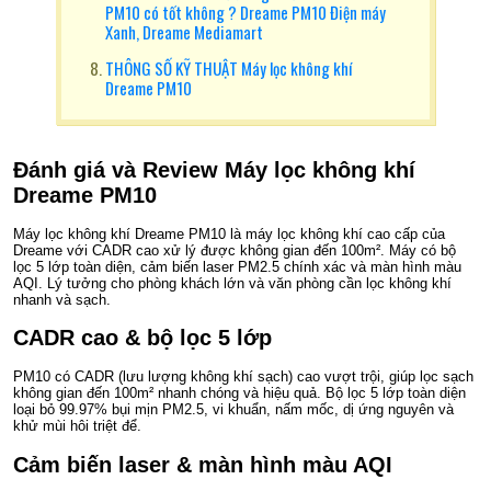
PM10 có tốt không ? Dreame PM10 Điện máy
Xanh, Dreame Mediamart
THÔNG SỐ KỸ THUẬT Máy lọc không khí
Dreame PM10
Đánh giá và Review Máy lọc không khí
Dreame PM10
Máy lọc không khí Dreame PM10 là máy lọc không khí cao cấp của
Dreame với CADR cao xử lý được không gian đến 100m². Máy có bộ
lọc 5 lớp toàn diện, cảm biến laser PM2.5 chính xác và màn hình màu
AQI. Lý tưởng cho phòng khách lớn và văn phòng cần lọc không khí
nhanh và sạch.
CADR cao & bộ lọc 5 lớp
PM10 có CADR (lưu lượng không khí sạch) cao vượt trội, giúp lọc sạch
không gian đến 100m² nhanh chóng và hiệu quả. Bộ lọc 5 lớp toàn diện
loại bỏ 99.97% bụi mịn PM2.5, vi khuẩn, nấm mốc, dị ứng nguyên và
khử mùi hôi triệt để.
Cảm biến laser & màn hình màu AQI