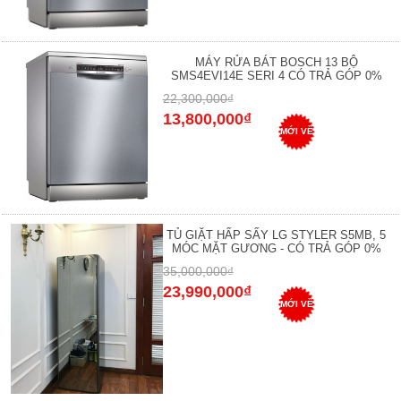
MÁY RỬA BÁT BOSCH 13 BỘ
SMS4EVI14E SERI 4 CÓ TRẢ GÓP 0%
22,300,000₫
13,800,000₫
MỚI VỀ
TỦ GIẶT HẤP SẤY LG STYLER S5MB, 5
MÓC MẶT GƯƠNG - CÓ TRẢ GÓP 0%
35,000,000₫
23,990,000₫
MỚI VỀ