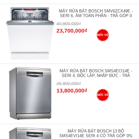
MÁY RỬA BÁT BOSCH SMV6ZCX49E -
SERI 6, ÂM TOÀN PHẦN - TRẢ GÓP 0
40,900,000₫
23,700,000₫
MỚI VỀ
MÁY RỬA BÁT BOSCH SMS4ECI14E -
SERI 4, ĐỘC LẬP, NHẬP ĐỨC - TRẢ
26,900,000₫
13,800,000₫
MỚI VỀ
MÁY RỬA BÁT BOSCH 13 BỘ
SMS4EVI14E SERI 4 CÓ TRẢ GÓP 0%