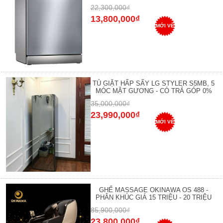
22,300,000₫
13,800,000₫
MỚI VỀ
TỦ GIẶT HẤP SẤY LG STYLER S5MB, 5
MÓC MẶT GƯƠNG - CÓ TRẢ GÓP 0%
35,000,000₫
23,990,000₫
MỚI VỀ
GHẾ MASSAGE OKINAWA OS 488 -
PHÂN KHÚC GIÁ 15 TRIỆU - 20 TRIỆU
85,900,000₫
23,800,000₫