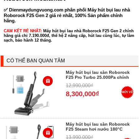
✅
Dienmaydungvuong.com
phân phối Máy hút bụi lau nhà
Roborock F25 Gen 2 giá rẻ nhất, 100% Sản phẩm chính
hãng.
CAM KẾT RẺ NHẤT:
Máy hút bụi lau nhà Roborock F25 Gen 2 chính
hãng giá chỉ 7.190.000đ, thế hệ 2 nâng cấp, hút lau cùng lúc, tự làm
sạch, bảo hành 12 tháng.
CÓ THỂ BẠN QUAN TÂM
Máy hút bụi lau sàn Roborock
F25 Pro Turbo 25.000Pa chính
hãng giá rẻ
12,990,000₫
8,300,000₫
MỚI VỀ
Máy hút bụi lau sàn Roborock
F25 Steam hơi nước 180°C
chính hãng
13,990,000₫