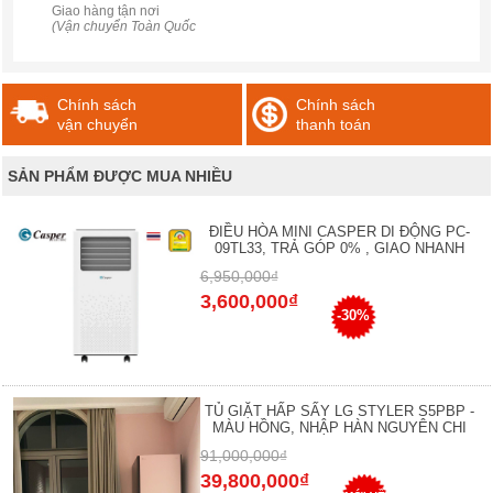
Giao hàng tận nơi
(Vận chuyển Toàn Quốc
Chính sách
Chính sách
vận chuyển
thanh toán
SẢN PHẨM ĐƯỢC MUA NHIỀU
ĐIỀU HÒA MINI CASPER DI ĐỘNG PC-
09TL33, TRẢ GÓP 0% , GIAO NHANH
6,950,000₫
3,600,000₫
-30%
TỦ GIẶT HẤP SẤY LG STYLER S5PBP -
MÀU HỒNG, NHẬP HÀN NGUYÊN CHI
91,000,000₫
39,800,000₫