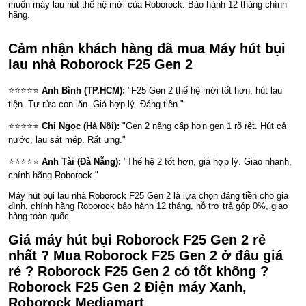
muốn máy lau hút thế hệ mới của Roborock. Bảo hành 12 tháng chính
hãng.
Cảm nhận khách hàng đã mua Máy hút bụi
lau nhà Roborock F25 Gen 2
⭐⭐⭐⭐⭐
Anh Bình (TP.HCM):
"F25 Gen 2 thế hệ mới tốt hơn, hút lau
tiện. Tự rửa con lăn. Giá hợp lý. Đáng tiền."
⭐⭐⭐⭐⭐
Chị Ngọc (Hà Nội):
"Gen 2 nâng cấp hơn gen 1 rõ rệt. Hút cả
nước, lau sát mép. Rất ưng."
⭐⭐⭐⭐⭐
Anh Tài (Đà Nẵng):
"Thế hệ 2 tốt hơn, giá hợp lý. Giao nhanh,
chính hãng Roborock."
Máy hút bụi lau nhà Roborock F25 Gen 2 là lựa chọn đáng tiền cho gia
đình, chính hãng Roborock bảo hành 12 tháng, hỗ trợ trả góp 0%, giao
hàng toàn quốc.
Giá máy hút bụi Roborock F25 Gen 2 rẻ
nhất ? Mua Roborock F25 Gen 2 ở đâu giá
rẻ ? Roborock F25 Gen 2 có tốt không ?
Roborock F25 Gen 2 Điện máy Xanh,
Roborock Mediamart