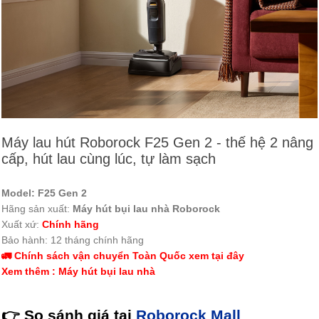
Máy lau hút Roborock F25 Gen 2 - thế hệ 2 nâng
cấp, hút lau cùng lúc, tự làm sạch
Model:
F25 Gen 2
Hãng sản xuất:
Máy hút bụi lau nhà Roborock
Xuất xứ:
Chính hãng
Bảo hành: 12 tháng chính hãng
🚛 Chính sách vận chuyển Toàn Quốc xem tại đây
Xem thêm : Máy hút bụi lau nhà
👉
So sánh
giá tại
Roborock Mall