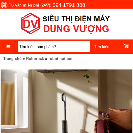
094 1791 888
Tư vấn miễn phí (24/7):
Trang chủ
»
Roborock
»
robot-hut-bui
DANH
MỤC
SẢN
PHẨM