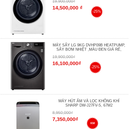
19,900,000₫
14,500,000 ₫
-25%
MÁY SẤY LG 9KG DVHP09B HEATPUMP,
SẤY BƠM NHIỆT ,MÀU ĐEN GIÁ RẺ,
19,900,000₫
16,100,000₫
-25%
MÁY HÚT ẨM VÀ LỌC KHÔNG KHÍ
SHARP DW-J27FV-S, 67M2
8,950,000₫
7,350,000₫
KM