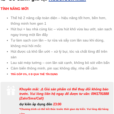
TÍNH NĂNG MỚI
Thế hệ 2 nâng cấp toàn diện – hiệu năng tốt hơn, bền hơn,
thông minh hơn gen 1
Hút bụi + lau nhà cùng lúc – vừa hút khô vừa lau ướt, sàn sạch
ngay trong một lần đẩy
Tự làm sạch con lăn – tự rửa và sấy con lăn sau khi dùng,
không mùi hôi mốc
Hút được cả khô lẫn ướt – xử lý bụi, tóc và chất lỏng đổ trên
sàn
Lau sát mép tường – con lăn sát cạnh, không bỏ sót viền bẩn
Cảm biến thông minh, pin sạc không dây, nhẹ dễ cầm
TRẢ GÓP 0%, 0 Đ QUA THẺ TÍN DỤNG
Khuyến mãi: ⚠️ Giá sản phẩm có thể thay đổi không báo
trước. Vui lòng liên hệ ngay để được tư vấn: 0941791888
(Zalo/Sms/Call)
dự kiến áp dụng đến
23:00
*Chương trình có thể kết thúc trước thời gian dự kiến. Vui lòng đặt hàng
sớm