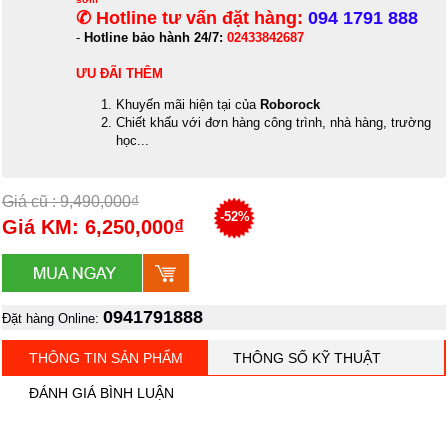
✆ Hotline tư vấn đặt hàng:
094 1791 888
-
Hotline bảo hành 24/7:
02433842687
ƯU ĐÃI THÊM
Khuyến mãi hiện tại của
Roborock
Chiết khấu với đơn hàng công trình, nhà hàng, trường
học...
Giá cũ : 9,490,000₫
-52%
Giá KM: 6,250,000₫
0941791888
Đặt hàng Online:
THÔNG TIN SẢN PHẨM
THÔNG SỐ KỸ THUẬT
ĐÁNH GIÁ BÌNH LUẬN