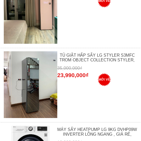
MỚI VỀ
TỦ GIẶT HẤP SẤY LG STYLER S3MFC
TROM OBJECT COLLECTION STYLER,
35,000,000₫
23,990,000₫
MỚI VỀ
MÁY SẤY HEATPUMP LG 9KG DVHP09W
INVERTER LỒNG NGANG , GIÁ RẺ,