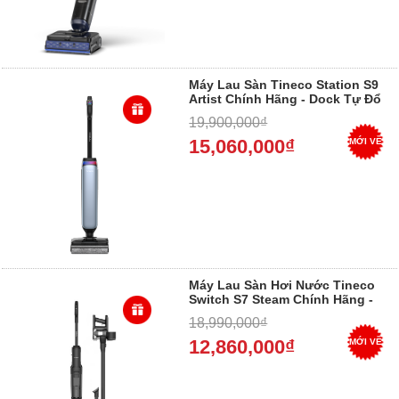
Máy Lau Sàn Tineco Station S9
Artist Chính Hãng - Dock Tự Đổ
Rác, Tự Vệ Sinh, Bảo Hành 24
19,900,000₫
Tháng 2026
15,060,000₫
MỚI VỀ
Máy Lau Sàn Hơi Nước Tineco
Switch S7 Steam Chính Hãng -
Hút 25.000Pa Mạnh Nhất, Bảo
18,990,000₫
Hành 24 Tháng 2026
12,860,000₫
MỚI VỀ