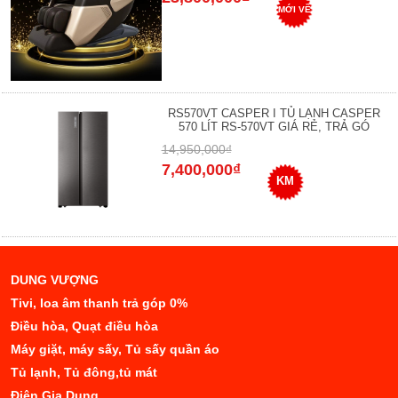
MỚI VỀ
RS570VT CASPER I TỦ LẠNH CASPER
570 LÍT RS-570VT GIÁ RẺ, TRẢ GÓ
14,950,000₫
7,400,000₫
KM
DUNG VƯỢNG
Tivi, loa âm thanh trả góp 0%
Điều hòa, Quạt điều hòa
Máy giặt, máy sấy, Tủ sấy quần áo
Tủ lạnh, Tủ đông,tủ mát
Điện Gia Dụng